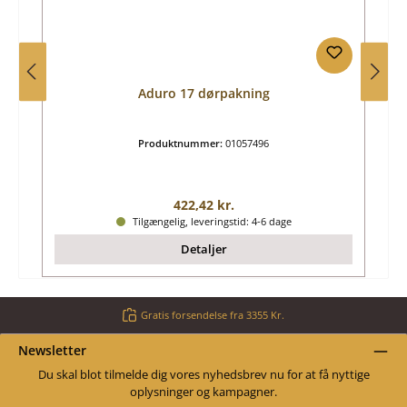
Aduro 17 dørpakning
Produktnummer:
01057496
Almindelig pris:
422,42 kr.
Tilgængelig, leveringstid: 4-6 dage
Detaljer
Gratis forsendelse fra 3355 Kr.
Newsletter
Du skal blot tilmelde dig vores nyhedsbrev nu for at få nyttige
oplysninger og kampagner.