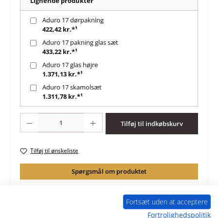
Lignende produkter
Aduro 17 dørpakning
422,42 kr.*¹
Aduro 17 pakning glas sæt
433,22 kr.*¹
Aduro 17 glas højre
1.371,13 kr.*¹
Aduro 17 skamolsæt
1.311,78 kr.*¹
Produktmængde: Indtast det ønskede beløb, eller brug knapperne til at øge 
Tilføj til indkøbskurv
Tilføj til ønskeliste
Spørgsmål om produktet
Fortsæt uden at acceptere
Fortrolighedspolitik