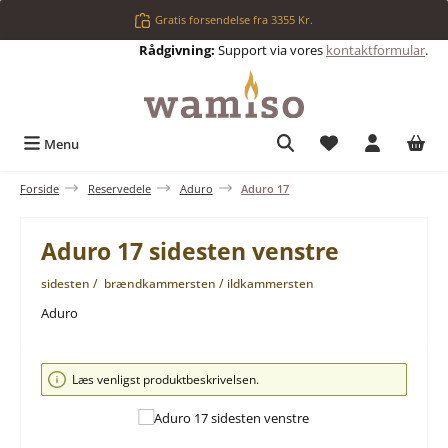
Gå til hovedindhold
Gratis forsendelse fra 3355 Kr.
Rådgivning:
Support via vores
kontaktformular
.
Du har 0 ønskelis
Menu
Forside
Reservedele
Aduro
Aduro 17
Aduro 17 sidesten venstre
sidesten / brændkammersten / ildkammersten
Aduro
Spring over billedgalleri
Læs venligst produktbeskrivelsen.