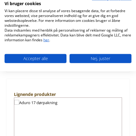
Vi bruger cookies
Beskrivelse
Vi kan placere disse til analyse af vores besøgende data, for at forbedre
original sidesten venstre til brændeovn Aduro 17 Aduro
vores websted, vise personaliseret indhold og for at give dig en god
17 sidesten venstre nøgledata: brændkammersten,
webstedsoplevelse. For mere information om cookies bruger vi åbne
indstillingerne.
ildkammersten mål…
Mere
Data indsamles med henblik på personalisering af reklamer og måling af
reklamekampagners effektivitet. Data kan blive delt med Google LLC, mere
Karakteristika
information kan findes
her
.
Information om produktsikkerhed
Accepter alle
Nej, juster
Spring produktgalleriet over
Lignende produkter