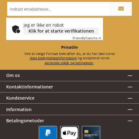
Email
adresse
*
Jeg er ikke en robot
Klik for at starte verifikationen
Friendly
Captcha ⇗
Privatliv
Ved at vælge Fortsæt bekræfter du, at du har læst vores
data beskyttelsesinformation
og accepteret vores
generelle vilkår og betingelser
.
Om os
Kontaktinformationer
Kundeservice
Information
Betalingsmetoder