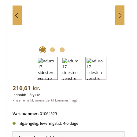
Almindelig pris:
216,61 kr.
Indhold:
1 Stykke
Priser er inkl. moms dertil kommer fragt
Varenummer:
01064529
Tilgængelig, leveringstid: 4-6 dage