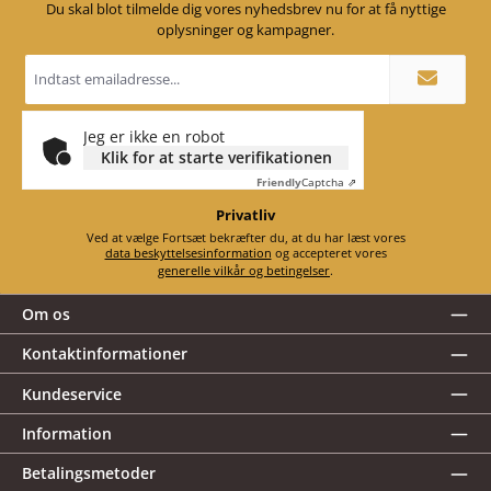
Du skal blot tilmelde dig vores nyhedsbrev nu for at få nyttige
oplysninger og kampagner.
Email
adresse
*
Jeg er ikke en robot
Klik for at starte verifikationen
Friendly
Captcha ⇗
Privatliv
Ved at vælge Fortsæt bekræfter du, at du har læst vores
data beskyttelsesinformation
og accepteret vores
generelle vilkår og betingelser
.
Om os
Kontaktinformationer
Kundeservice
Information
Betalingsmetoder