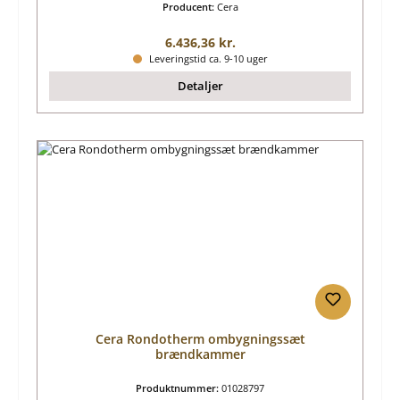
Producent:
Cera
Almindelig pris:
6.436,36 kr.
Leveringstid ca. 9-10 uger
Detaljer
Cera Rondotherm ombygningssæt
brændkammer
Produktnummer:
01028797