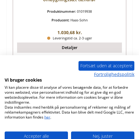
Produktnummer:
01019938
Producent:
Haas-Sohn
Almindelig pris:
1.030,68 kr.
Leveringstid ca. 2-3 uger
Detaljer
Fortsæt uden at acceptere
Fortrolighedspolitik
Vi bruger cookies
Vi kan placere disse til analyse af vores besøgende data, for at forbedre
vores websted, vise personaliseret indhold og for at give dig en god
webstedsoplevelse. For mere information om cookies bruger vi åbne
indstillingerne.
Data indsamles med henblik på personalisering af reklamer og måling af
reklamekampagners effektivitet. Data kan blive delt med Google LLC, mere
information kan findes
her
.
Haas-Sohn HSP 2.17 Premium II ombygningssæt
Accepter alle
Nej, juster