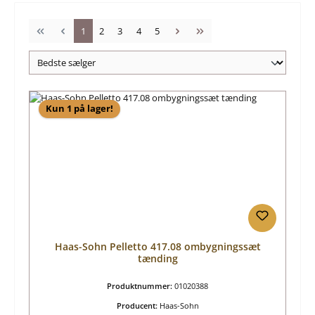
Side
Side
Side
Side
Side
1
2
3
4
5
Kun 1 på lager!
Haas-Sohn Pelletto 417.08 ombygningssæt
tænding
Produktnummer:
01020388
Producent:
Haas-Sohn