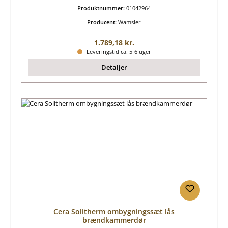
Produktnummer:
01042964
Producent:
Wamsler
Almindelig pris:
1.789,18 kr.
Leveringstid ca. 5-6 uger
Detaljer
Cera Solitherm ombygningssæt lås
brændkammerdør