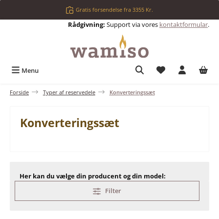
Gå til hovedindhold
Gratis forsendelse fra 3355 Kr.
Rådgivning:
Support via vores
kontaktformular
.
Du har 0 ønskelis
Menu
Forside
Typer af reservedele
Konverteringssæt
Konverteringssæt
Her kan du vælge din producent og din model:
Filter