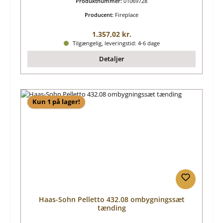
Produktnummer:
01069728
Producent:
Fireplace
Almindelig pris:
1.357,02 kr.
Tilgængelig, leveringstid: 4-6 dage
Detaljer
Kun 1 på lager!
Haas-Sohn Pelletto 432.08 ombygningssæt
tænding