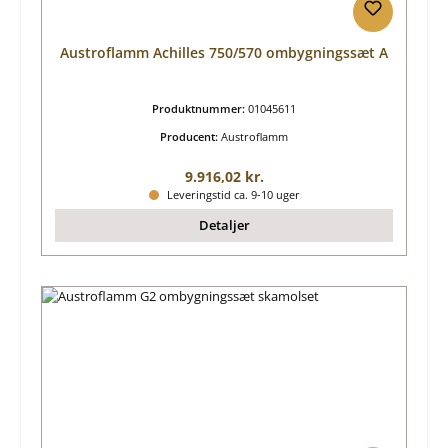
Austroflamm Achilles 750/570 ombygningssæt A
Produktnummer:
01045611
Producent:
Austroflamm
Almindelig pris:
9.916,02 kr.
Leveringstid ca. 9-10 uger
Detaljer