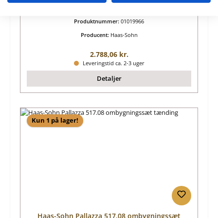
tænding
Produktnummer:
01019966
Producent:
Haas-Sohn
Almindelig pris:
2.788,06 kr.
Leveringstid ca. 2-3 uger
Detaljer
Kun 1 på lager!
Haas-Sohn Pallazza 517.08 ombygningssæt