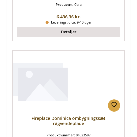
Producent:
Cera
Almindelig pris:
6.436,36 kr.
Leveringstid ca. 9-10 uger
Detaljer
Fireplace Dominica ombygningssæt
røgvendeplade
Produktnummer:
01023597