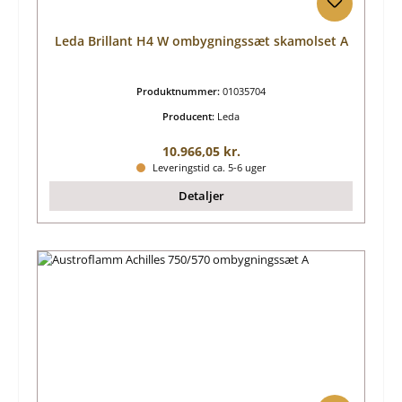
Leda Brillant H4 W ombygningssæt skamolset A
Produktnummer:
01035704
Producent:
Leda
Almindelig pris:
10.966,05 kr.
Leveringstid ca. 5-6 uger
Detaljer