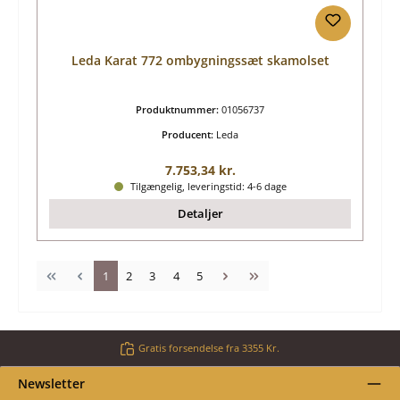
Leda Karat 772 ombygningssæt skamolset
Produktnummer:
01056737
Producent:
Leda
Almindelig pris:
7.753,34 kr.
Tilgængelig, leveringstid: 4-6 dage
Detaljer
Side
Side
Side
Side
Side
1
2
3
4
5
Gratis forsendelse fra 3355 Kr.
Newsletter