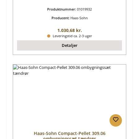
Produktnummer:
01019932
Producent:
Haas-Sohn
Almindelig pris:
1.030,68 kr.
Leveringstid ca. 2-3 uger
Detaljer
Haas-Sohn Compact-Pellet 309.06
ombygningssæt tændrør