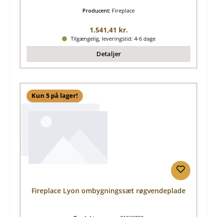
Producent:
Fireplace
Almindelig pris:
1.541,41 kr.
Tilgængelig, leveringstid: 4-6 dage
Detaljer
Kun 5 på lager!
Fireplace Lyon ombygningssæt røgvendeplade