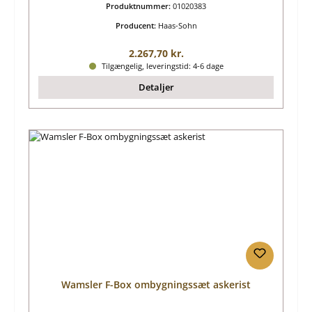
Produktnummer:
01020383
Producent:
Haas-Sohn
Almindelig pris:
2.267,70 kr.
Tilgængelig, leveringstid: 4-6 dage
Detaljer
Wamsler F-Box ombygningssæt askerist