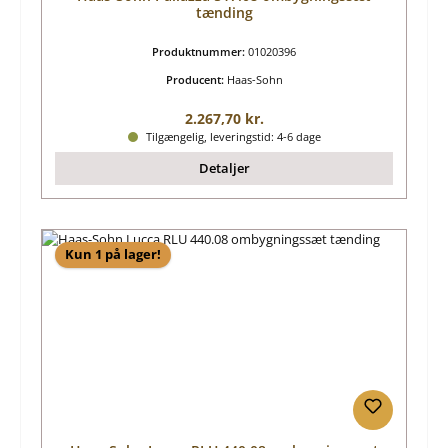
tænding
Produktnummer:
01020396
Producent:
Haas-Sohn
Almindelig pris:
2.267,70 kr.
Tilgængelig, leveringstid: 4-6 dage
Detaljer
Kun 1 på lager!