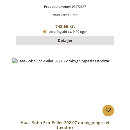
Produktnummer:
01072627
Producent:
Cera
Almindelig pris:
742,66 kr.
Leveringstid ca. 9-10 uger
Detaljer
Haas-Sohn Eco-Pellet 302.07 ombygningssæt
tændrør