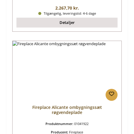
Almindelig pris:
2.267,70 kr.
Tilgængelig, leveringstid: 4-6 dage
Detaljer
Fireplace Alicante ombygningssæt
røgvendeplade
Produktnummer:
01041922
Producent:
Fireplace