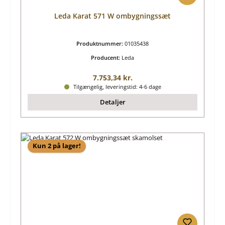
Leda Karat 571 W ombygningssæt
Produktnummer:
01035438
Producent:
Leda
Almindelig pris:
7.753,34 kr.
Tilgængelig, leveringstid: 4-6 dage
Detaljer
Kun 2 på lager!