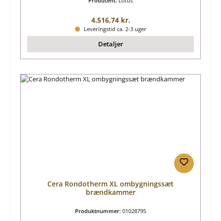
Producent:
Lotus
Almindelig pris:
4.516,74 kr.
Leveringstid ca. 2-3 uger
Detaljer
Cera Rondotherm XL ombygningssæt
brændkammer
Produktnummer:
01028795