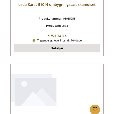
Leda Karat 510 N ombygningssæt skamolset
Produktnummer:
01035258
Producent:
Leda
Almindelig pris:
7.753,34 kr.
Tilgængelig, leveringstid: 4-6 dage
Detaljer