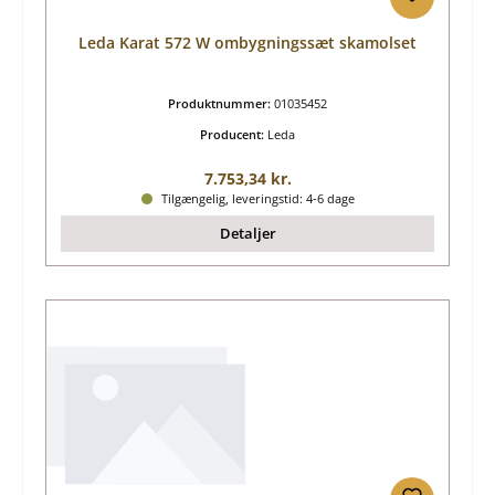
Leda Karat 572 W ombygningssæt skamolset
Produktnummer:
01035452
Producent:
Leda
Almindelig pris:
7.753,34 kr.
Tilgængelig, leveringstid: 4-6 dage
Detaljer