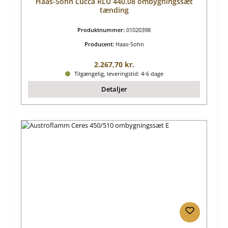
Haas-Sohn Lucca RLU 440.08 ombygningssæt
tænding
Produktnummer:
01020398
Producent:
Haas-Sohn
Almindelig pris:
2.267,70 kr.
Tilgængelig, leveringstid: 4-6 dage
Detaljer