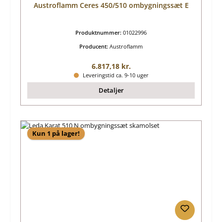
Austroflamm Ceres 450/510 ombygningssæt E
Produktnummer:
01022996
Producent:
Austroflamm
Almindelig pris:
6.817,18 kr.
Leveringstid ca. 9-10 uger
Detaljer
Kun 1 på lager!