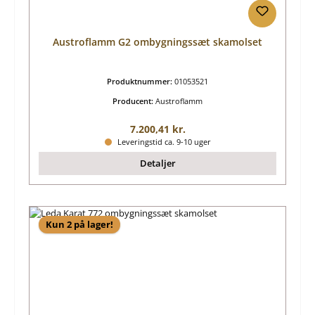
Austroflamm G2 ombygningssæt skamolset
Produktnummer:
01053521
Producent:
Austroflamm
Almindelig pris:
7.200,41 kr.
Leveringstid ca. 9-10 uger
Detaljer
Kun 2 på lager!