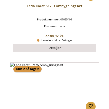
Leda Karat 512 D ombygningssæt
Produktnummer:
01035409
Producent:
Leda
Almindelig pris:
7.188,92 kr.
Leveringstid ca. 5-6 uger
Detaljer
Kun 2 på lager!