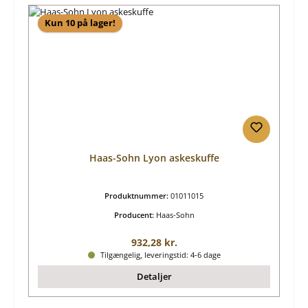
Kun 10 på lager!
Haas-Sohn Lyon askeskuffe
Produktnummer:
01011015
Producent:
Haas-Sohn
Almindelig pris:
932,28 kr.
Tilgængelig, leveringstid: 4-6 dage
Detaljer