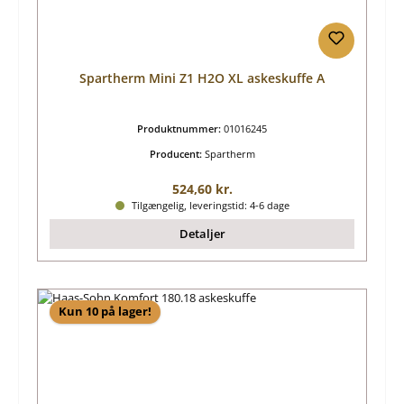
Spartherm Mini Z1 H2O XL askeskuffe A
Produktnummer:
01016245
Producent:
Spartherm
Almindelig pris:
524,60 kr.
Tilgængelig, leveringstid: 4-6 dage
Detaljer
Kun 10 på lager!