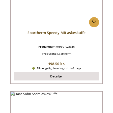
Spartherm Speedy MR askeskuffe
Produktnummer:
01028816
Producent:
Spartherm
Almindelig pris:
198,50 kr.
Tilgængelig, leveringstid: 4-6 dage
Detaljer