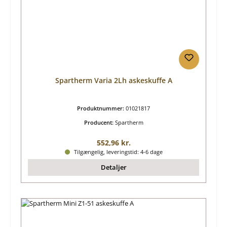
Spartherm Varia 2Lh askeskuffe A
Produktnummer:
01021817
Producent:
Spartherm
Almindelig pris:
552,96 kr.
Tilgængelig, leveringstid: 4-6 dage
Detaljer