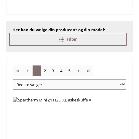
Her kan du vælge din producent og din model:
Filter
Side
Side
Side
Side
Side
1
2
3
4
5