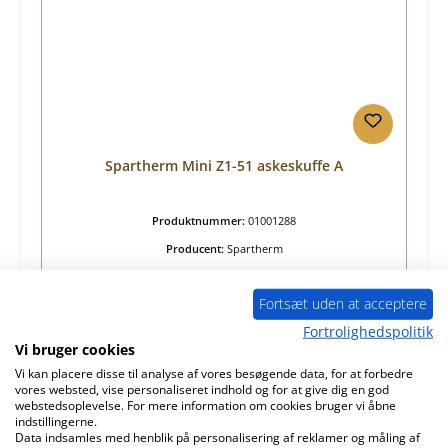
Spartherm Mini Z1-51 askeskuffe A
Produktnummer:
01001288
Producent:
Spartherm
Almindelig pris:
524,60 kr.
Fortsæt uden at acceptere
Tilgængelig, leveringstid: 4-6 dage
Fortrolighedspolitik
Detaljer
Vi bruger cookies
Vi kan placere disse til analyse af vores besøgende data, for at forbedre
vores websted, vise personaliseret indhold og for at give dig en god
webstedsoplevelse. For mere information om cookies bruger vi åbne
indstillingerne.
Data indsamles med henblik på personalisering af reklamer og måling af