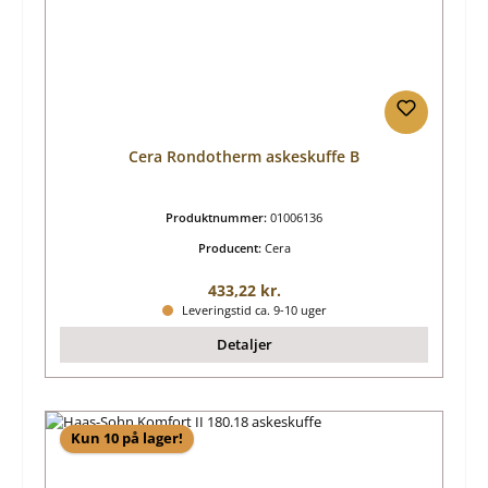
Cera Rondotherm askeskuffe B
Produktnummer:
01006136
Producent:
Cera
Almindelig pris:
433,22 kr.
Leveringstid ca. 9-10 uger
Detaljer
Kun 10 på lager!