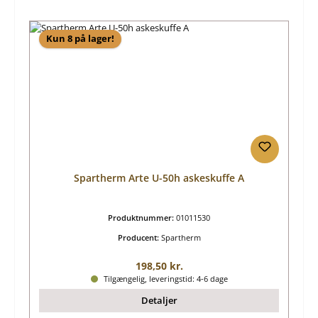
Kun 8 på lager!
Spartherm Arte U-50h askeskuffe A
Produktnummer:
01011530
Producent:
Spartherm
Almindelig pris:
198,50 kr.
Tilgængelig, leveringstid: 4-6 dage
Detaljer