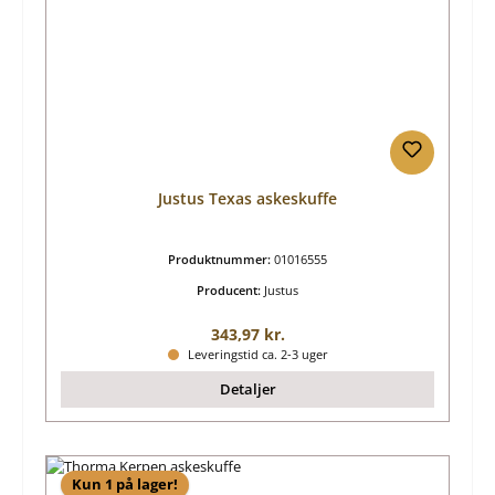
Justus Texas askeskuffe
Produktnummer:
01016555
Producent:
Justus
Almindelig pris:
343,97 kr.
Leveringstid ca. 2-3 uger
Detaljer
Kun 1 på lager!