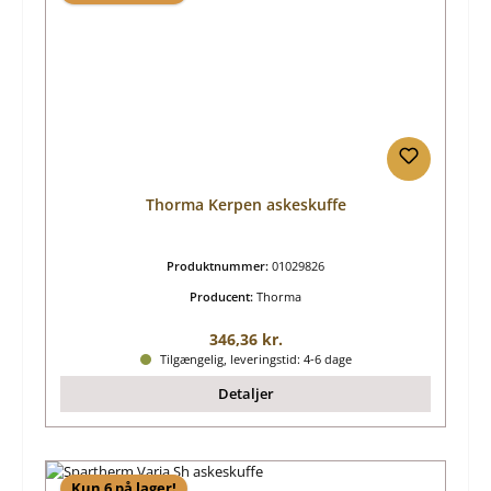
Thorma Kerpen askeskuffe
Produktnummer:
01029826
Producent:
Thorma
Almindelig pris:
346,36 kr.
Tilgængelig, leveringstid: 4-6 dage
Detaljer
Kun 6 på lager!