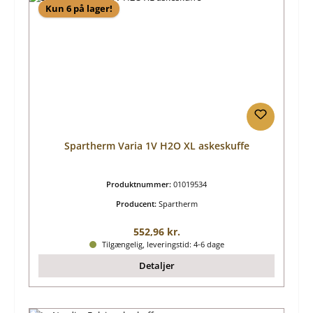
Kun 6 på lager!
Spartherm Varia 1V H2O XL askeskuffe
Produktnummer:
01019534
Producent:
Spartherm
Almindelig pris:
552,96 kr.
Tilgængelig, leveringstid: 4-6 dage
Detaljer