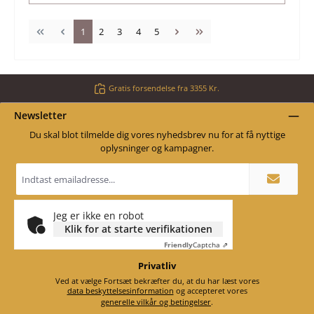
Side
Side
Side
Side
Side
1
2
3
4
5
Gratis forsendelse fra 3355 Kr.
Newsletter
Du skal blot tilmelde dig vores nyhedsbrev nu for at få nyttige
oplysninger og kampagner.
Email
adresse
*
Jeg er ikke en robot
Klik for at starte verifikationen
Friendly
Captcha ⇗
Privatliv
Ved at vælge Fortsæt bekræfter du, at du har læst vores
data beskyttelsesinformation
og accepteret vores
generelle vilkår og betingelser
.