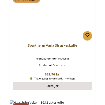
Spartherm Varia Sh askeskuffe
Produktnummer:
01062515
Producent:
Spartherm
Almindelig pris:
552,96 kr.
Tilgængelig, leveringstid: 4-6 dage
Detaljer