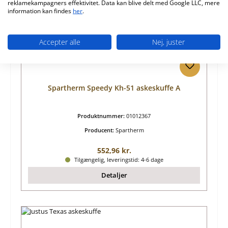
reklamekampagners effektivitet. Data kan blive delt med Google LLC, mere
information kan findes
her
.
Accepter alle
Nej, juster
Spartherm Speedy Kh-51 askeskuffe A
Produktnummer:
01012367
Producent:
Spartherm
Almindelig pris:
552,96 kr.
Tilgængelig, leveringstid: 4-6 dage
Detaljer