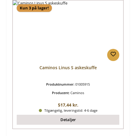
Kun 3 på lager!
Caminos Linus S askeskuffe
Produktnummer:
01005915
Producent:
Caminos
Almindelig pris:
517,44 kr.
Tilgængelig, leveringstid: 4-6 dage
Detaljer