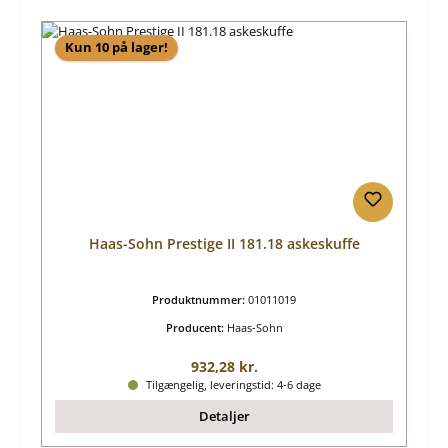
Kun 10 på lager!
Haas-Sohn Prestige II 181.18 askeskuffe
Produktnummer:
01011019
Producent:
Haas-Sohn
Almindelig pris:
932,28 kr.
Tilgængelig, leveringstid: 4-6 dage
Detaljer