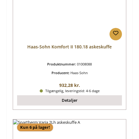
Haas-Sohn Komfort II 180.18 askeskuffe
Produktnummer:
01008088
Producent:
Haas-Sohn
Almindelig pris:
932,28 kr.
Tilgængelig, leveringstid: 4-6 dage
Detaljer
Kun 6 på lager!