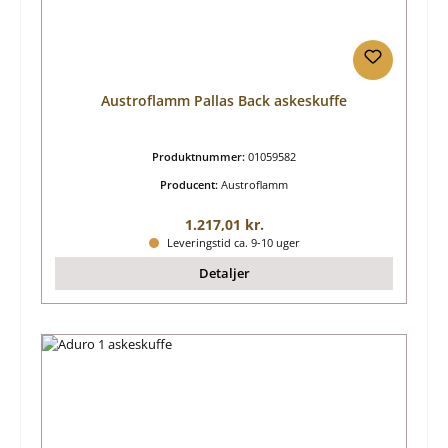
Austroflamm Pallas Back askeskuffe
Produktnummer:
01059582
Producent:
Austroflamm
Almindelig pris:
1.217,01 kr.
Leveringstid ca. 9-10 uger
Detaljer