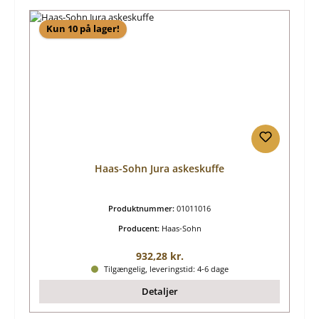
Kun 10 på lager!
Haas-Sohn Jura askeskuffe
Produktnummer:
01011016
Producent:
Haas-Sohn
Almindelig pris:
932,28 kr.
Tilgængelig, leveringstid: 4-6 dage
Detaljer