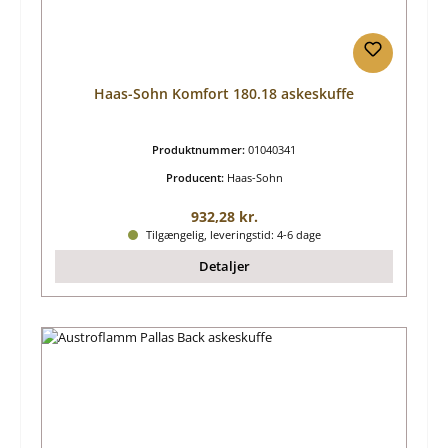
Haas-Sohn Komfort 180.18 askeskuffe
Produktnummer:
01040341
Producent:
Haas-Sohn
Almindelig pris:
932,28 kr.
Tilgængelig, leveringstid: 4-6 dage
Detaljer