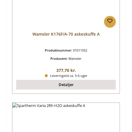
Wamsler K176F/A-70 askeskuffe A
Produktnummer:
01011052
Producent:
Wamsler
Almindelig pris:
377,70 kr.
Leveringstid ca. 5-6 uger
Detaljer