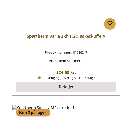
Spartherm Varia 2Rh H2O askeskuffe A
Produktnummer:
01016247
Producent:
Spartherm
Almindelig pris:
524,60 kr.
Tilgængelig, leveringstid: 4-6 dage
Detaljer
Kun 8 på lager!