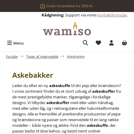
Gå til hovedindhold
Gratis forsendelse fra 3355 Kr.
Rådgivning:
Support via vores
kontaktformular
.
Du har 0 ønskelis
Menu
Forside
Typer af reservedele
Askebakker
Askebakker
Leder du efter en ny
askeskuffe
til din pejs eller brændeovn?
I vores sortiment finder du et stort udvalg af
askeskuffer
fra
de mest prestigefyldte mærker, tilgængelige i forskellige
designs. Vi tilbyder
askeskuffer
med eller uden håndtag,
med eller uden låg, og i rektangulære eller halvcirkelformede
designs. Alle er fremstillet af anerkendte producenter af pejse
og brændeovne og passer som reservedele til en lang række
modeller – både nyere og ældre. Find den
askeskuffe
, der
passer bedst til dine behov, og bestil nemt online!