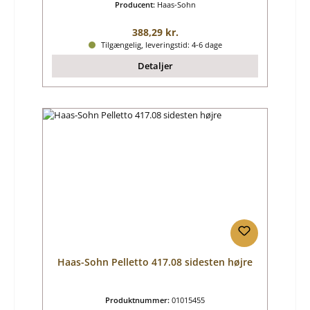
Producent:
Haas-Sohn
Almindelig pris:
388,29 kr.
Tilgængelig, leveringstid: 4-6 dage
Detaljer
Haas-Sohn Pelletto 417.08 sidesten højre
Produktnummer:
01015455