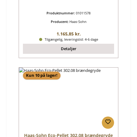
Produktnummer:
01011578
Producent:
Haas-Sohn
Almindelig pris:
1.165,85 kr.
Tilgængelig, leveringstid: 4-6 dage
Detaljer
Kun 10 på lager!
Haas-Sohn Eco-Pellet 302.08 brændegryde