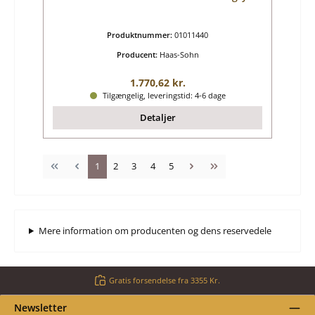
Produktnummer:
01011440
Producent:
Haas-Sohn
Almindelig pris:
1.770,62 kr.
Tilgængelig, leveringstid: 4-6 dage
Detaljer
Side
Side
Side
Side
Side
1
2
3
4
5
Mere information om producenten og dens reservedele
Gratis forsendelse fra 3355 Kr.
Newsletter