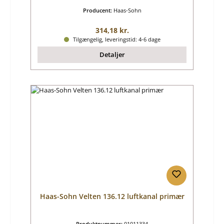
Producent:
Haas-Sohn
Almindelig pris:
314,18 kr.
Tilgængelig, leveringstid: 4-6 dage
Detaljer
Haas-Sohn Velten 136.12 luftkanal primær
Produktnummer:
01011334