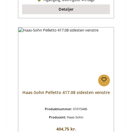
Detaljer
Haas-Sohn Pelletto 417.08 sidesten venstre
Produktnummer:
01015446
Producent:
Haas-Sohn
Almindelig pris:
404,75 kr.