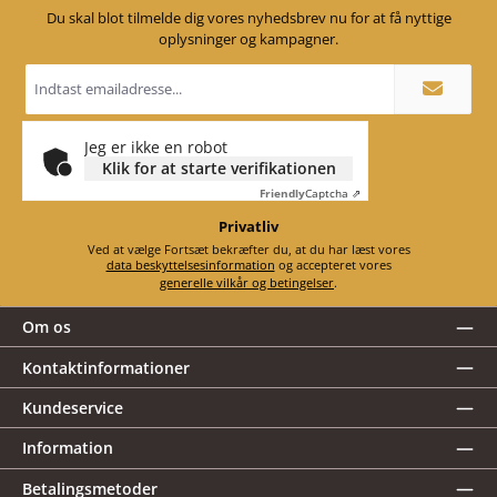
Du skal blot tilmelde dig vores nyhedsbrev nu for at få nyttige
oplysninger og kampagner.
Email
adresse
*
Jeg er ikke en robot
Klik for at starte verifikationen
Friendly
Captcha ⇗
Privatliv
Ved at vælge Fortsæt bekræfter du, at du har læst vores
data beskyttelsesinformation
og accepteret vores
generelle vilkår og betingelser
.
Om os
Kontaktinformationer
Kundeservice
Information
Betalingsmetoder