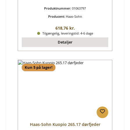
Produktnummer:
01063797
Producent:
Haas-Sohn
Almindelig pris:
618,76 kr.
Tilgængelig, leveringstid: 4-6 dage
Detaljer
Kun 5 på lager!
Haas-Sohn Kuopio 265.17 dørfjeder