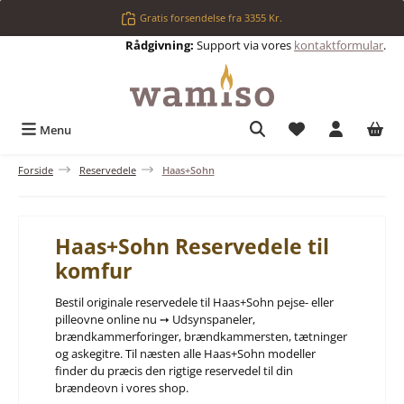
Gå til hovedindhold
Gratis forsendelse fra 3355 Kr.
Rådgivning:
Support via vores
kontaktformular
.
Du har 0 ønskelis
Menu
Forside
Reservedele
Haas+Sohn
Haas+Sohn Reservedele til
komfur
Bestil originale reservedele til Haas+Sohn pejse- eller
pilleovne online nu ➙ Udsynspaneler,
brændkammerforinger, brændkammersten, tætninger
og askegitre. Til næsten alle Haas+Sohn modeller
finder du præcis den rigtige reservedel til din
brændeovn i vores shop.