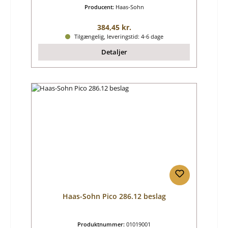
Producent:
Haas-Sohn
Almindelig pris:
384,45 kr.
Tilgængelig, leveringstid: 4-6 dage
Detaljer
Haas-Sohn Pico 286.12 beslag
Produktnummer:
01019001