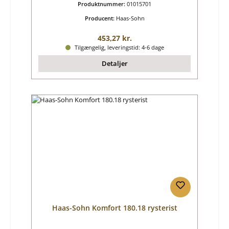
Produktnummer:
01015701
Producent:
Haas-Sohn
Almindelig pris:
453,27 kr.
Tilgængelig, leveringstid: 4-6 dage
Detaljer
Haas-Sohn Komfort 180.18 rysterist