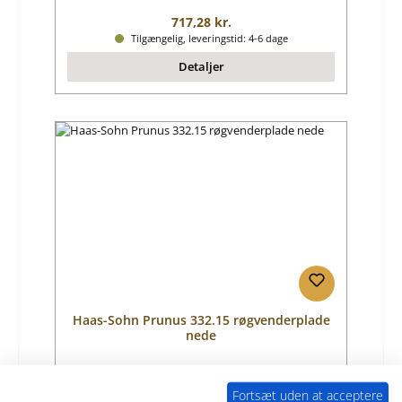
Almindelig pris:
717,28 kr.
Tilgængelig, leveringstid: 4-6 dage
Detaljer
Haas-Sohn Prunus 332.15 røgvenderplade
nede
Produktnummer:
01045008
Fortsæt uden at acceptere
Producent:
Haas-Sohn