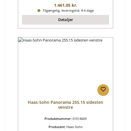
Almindelig pris:
1.461,05 kr.
Tilgængelig, leveringstid: 4-6 dage
Detaljer
Haas-Sohn Panorama 255.15 sidesten
venstre
Produktnummer:
01014669
Producent:
Haas-Sohn