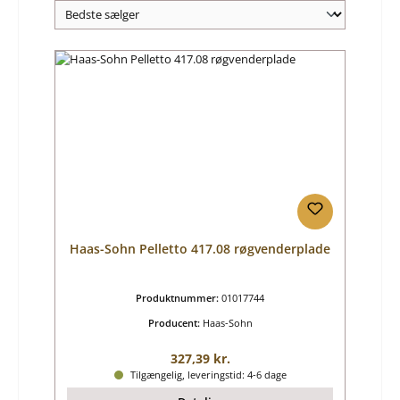
Haas-Sohn Pelletto 417.08 røgvenderplade
Produktnummer:
01017744
Producent:
Haas-Sohn
Almindelig pris:
327,39 kr.
Tilgængelig, leveringstid: 4-6 dage