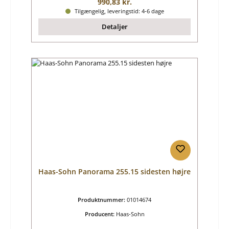
Almindelig pris:
990,83 kr.
Tilgængelig, leveringstid: 4-6 dage
Detaljer
Haas-Sohn Panorama 255.15 sidesten højre
Produktnummer:
01014674
Producent:
Haas-Sohn