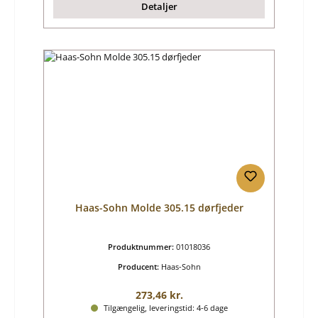
Detaljer
Haas-Sohn Molde 305.15 dørfjeder
Produktnummer:
01018036
Producent:
Haas-Sohn
Almindelig pris:
273,46 kr.
Tilgængelig, leveringstid: 4-6 dage