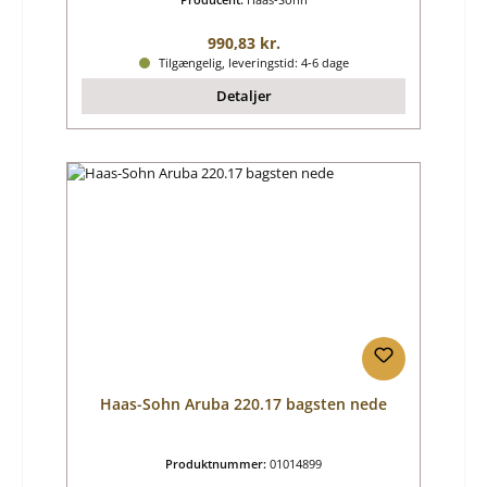
Almindelig pris:
990,83 kr.
Tilgængelig, leveringstid: 4-6 dage
Detaljer
Haas-Sohn Aruba 220.17 bagsten nede
Produktnummer:
01014899