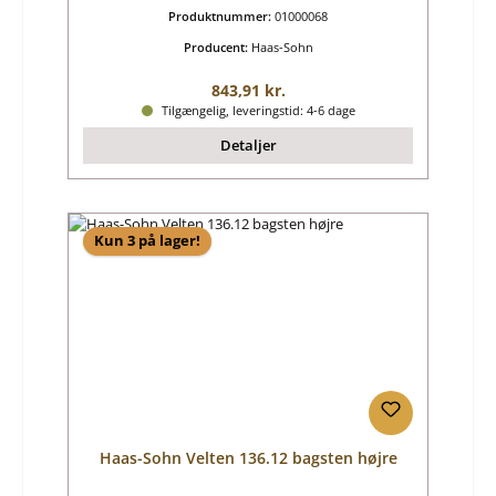
Produktnummer:
01000068
Producent:
Haas-Sohn
Almindelig pris:
843,91 kr.
Tilgængelig, leveringstid: 4-6 dage
Detaljer
Kun 3 på lager!
Haas-Sohn Velten 136.12 bagsten højre