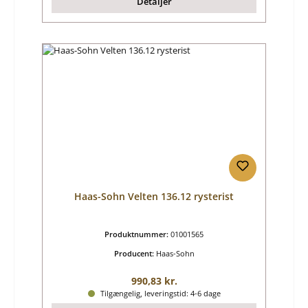
Detaljer
Haas-Sohn Velten 136.12 rysterist
Produktnummer:
01001565
Producent:
Haas-Sohn
Almindelig pris:
990,83 kr.
Tilgængelig, leveringstid: 4-6 dage