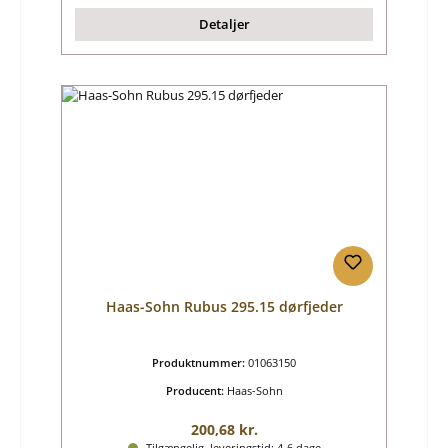
Detaljer
Haas-Sohn Rubus 295.15 dørfjeder
Produktnummer:
01063150
Producent:
Haas-Sohn
Almindelig pris:
200,68 kr.
Tilgængelig, leveringstid: 4-6 dage