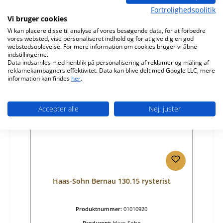
Fortrolighedspolitik
Almindelig pris:
425,17 kr.
Vi bruger cookies
Tilgængelig, leveringstid: 4-6 dage
Vi kan placere disse til analyse af vores besøgende data, for at forbedre
vores websted, vise personaliseret indhold og for at give dig en god
Detaljer
webstedsoplevelse. For mere information om cookies bruger vi åbne
indstillingerne.
Data indsamles med henblik på personalisering af reklamer og måling af
reklamekampagners effektivitet. Data kan blive delt med Google LLC, mere
information kan findes
her
.
Accepter alle
Nej, juster
Haas-Sohn Bernau 130.15 rysterist
Produktnummer:
01010920
Producent:
Haas-Sohn