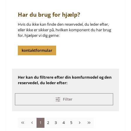
Har du brug for hjælp?
Hvis du ikke kan finde den reservedel, du leder efter,
eller ikke er sikker på, hvilken komponent du har brug
for, hjælper vi dig gerne:
kontaktformular
Her kan du filtrere efter din komfurmodel og den
reservedel, du leder efter:
Filter
Side
Side
Side
Side
Side
1
2
3
4
5