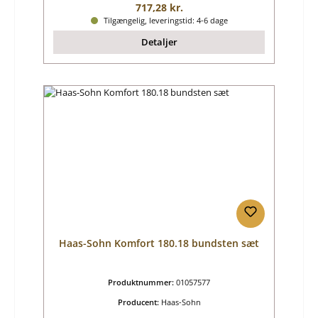
Almindelig pris:
717,28 kr.
Tilgængelig, leveringstid: 4-6 dage
Detaljer
Haas-Sohn Komfort 180.18 bundsten sæt
Produktnummer:
01057577
Producent:
Haas-Sohn