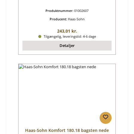
Produktnummer:
01002607
Producent:
Haas-Sohn
Almindelig pris:
243,01 kr.
Tilgængelig, leveringstid: 4-6 dage
Detaljer
Haas-Sohn Komfort 180.18 bagsten nede