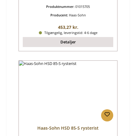
Produktnummer:
01015705
Producent:
Haas-Sohn
Almindelig pris:
453,27 kr.
Tilgængelig, leveringstid: 4-6 dage
Detaljer
Haas-Sohn HSD 85-S rysterist