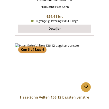
Producent:
Haas-Sohn
Almindelig pris:
924,41 kr.
Tilgængelig, leveringstid: 4-6 dage
Detaljer
Kun 3 på lager!
Haas-Sohn Velten 136.12 bagsten venstre