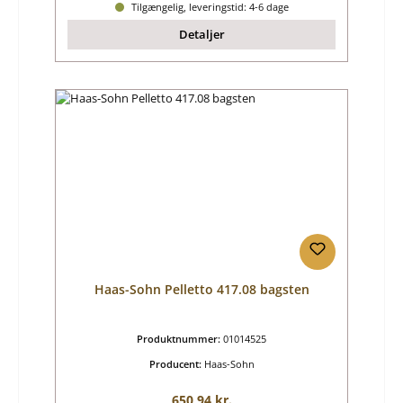
Tilgængelig, leveringstid: 4-6 dage
Detaljer
Haas-Sohn Pelletto 417.08 bagsten
Produktnummer:
01014525
Producent:
Haas-Sohn
Almindelig pris:
650,94 kr.