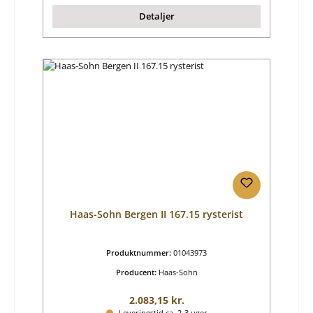
Detaljer
Haas-Sohn Bergen II 167.15 rysterist
Produktnummer:
01043973
Producent:
Haas-Sohn
Almindelig pris:
2.083,15 kr.
Leveringstid ca. 2-3 uger