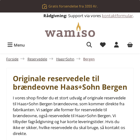
Gå til hovedindhold
Gratis forsendelse fra 3355 Kr.
Rådgivning:
Support via vores
kontaktformular
.
Du har 0 ønskelis
Menu
Forside
Reservedele
Haas+Sohn
Bergen
Originale reservedele til
brændeovne Haas+Sohn Bergen
I vores shop finder du et stort udvalg af originale reservedele
til Haas+Sohn Bergen brændeovne, som kommer direkte fra
fabrikanten. Vi sælger alle former for reservedele til
brændeovne, også reservedele til Haas+Sohn Bergen. Vi
tilbyder fagrådgivning og har korte leveringstider. Hvis du
ikke er sikker, hvilke reservedele du skal bruge, så kontakt os
direkte.