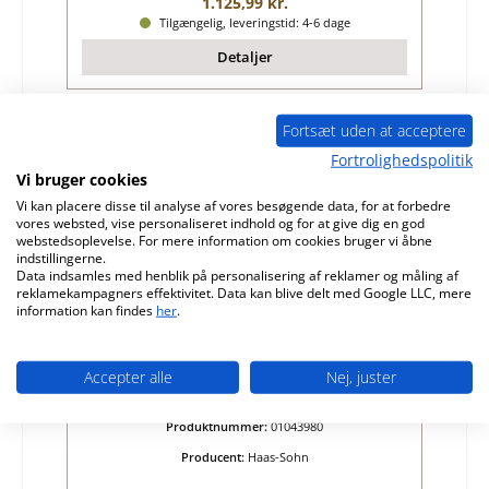
Almindelig pris:
1.125,99 kr.
Tilgængelig, leveringstid: 4-6 dage
Detaljer
Fortsæt uden at acceptere
Kun 1 på lager!
Fortrolighedspolitik
Vi bruger cookies
Vi kan placere disse til analyse af vores besøgende data, for at forbedre
vores websted, vise personaliseret indhold og for at give dig en god
webstedsoplevelse. For mere information om cookies bruger vi åbne
indstillingerne.
Data indsamles med henblik på personalisering af reklamer og måling af
reklamekampagners effektivitet. Data kan blive delt med Google LLC, mere
information kan findes
her
.
Haas-Sohn Bergen II 167.15 bagsten højre
Accepter alle
Nej, juster
Produktnummer:
01043980
Producent:
Haas-Sohn