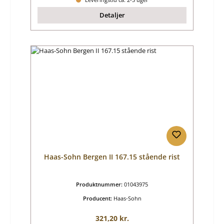
Detaljer
Haas-Sohn Bergen II 167.15 stående rist
Produktnummer:
01043975
Producent:
Haas-Sohn
Almindelig pris:
321,20 kr.