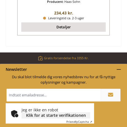
Producent:
Haas-Sohn
Almindelig pris:
234,43 kr.
Leveringstid ca. 2-3 uger
Detaljer
Gratis forsendelse fra 3355 Kr.
Newsletter
Du skal blot tilmelde dig vores nyhedsbrev nu for at få nyttige
oplysninger og kampagner.
Email
adresse
*
Jeg er ikke en robot
Klik for at starte verifikationen
Friendly
Captcha ⇗