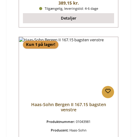
Almindelig pris:
389,15 kr.
Tilgængelig, leveringstid: 4-6 dage
Detaljer
Kun 1 på lager!
Haas-Sohn Bergen II 167.15 bagsten
venstre
Produktnummer:
01043981
Producent:
Haas-Sohn