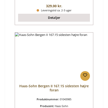
Almindelig pris:
329,00 kr.
Leveringstid ca. 2-3 uger
Detaljer
Haas-Sohn Bergen II 167.15 sidesten højre
foran
Produktnummer:
01043985
Producent:
Haas-Sohn