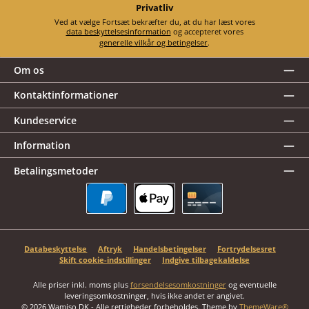
Privatliv
Ved at vælge Fortsæt bekræfter du, at du har læst vores
data beskyttelsesinformation
og accepteret vores
generelle vilkår og betingelser
.
Om os
Kontaktinformationer
Kundeservice
Information
Betalingsmetoder
PayPal
Apple Pay
Kreditkort
Databeskyttelse
Aftryk
Handelsbetingelser
Fortrydelsesret
Skift cookie-indstillinger
Indgive tilbagekaldelse
Alle priser inkl. moms plus
forsendelsesomkostninger
og eventuelle
leveringsomkostninger, hvis ikke andet er angivet.
© 2026 Wamiso DK - Alle rettigheder forbeholdes. Theme by
ThemeWare®