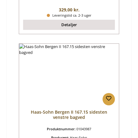
Almindelig pris:
329,00 kr.
Leveringstid ca. 2-3 uger
Detaljer
Haas-Sohn Bergen II 167.15 sidesten
venstre bagved
Produktnummer:
01043987
Producent:
Haas-Sohn