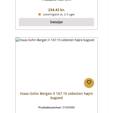
Almindelig pris:
234,43 kr.
Leveringstid ca. 2-3 uger
Detaljer
Haas-Sohn Bergen II 167.15 sidesten højre
bagved
Produktnummer:
01043989