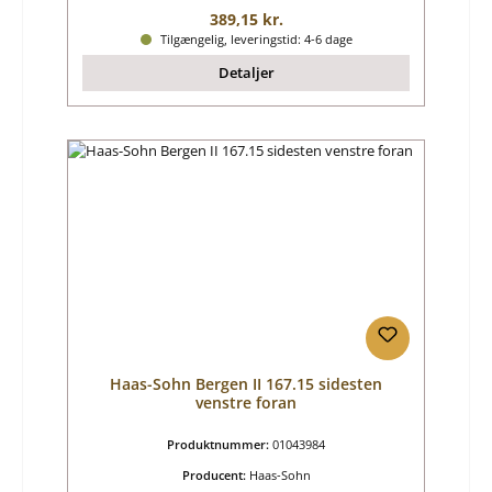
Almindelig pris:
389,15 kr.
Tilgængelig, leveringstid: 4-6 dage
Detaljer
Haas-Sohn Bergen II 167.15 sidesten
venstre foran
Produktnummer:
01043984
Producent:
Haas-Sohn