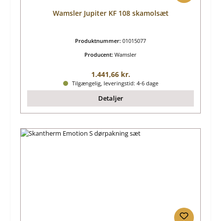
Wamsler Jupiter KF 108 skamolsæt
Produktnummer:
01015077
Producent:
Wamsler
Almindelig pris:
1.441,66 kr.
Tilgængelig, leveringstid: 4-6 dage
Detaljer