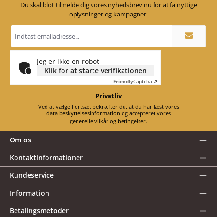
Du skal blot tilmelde dig vores nyhedsbrev nu for at få nyttige
oplysninger og kampagner.
Email
adresse
*
Jeg er ikke en robot
Klik for at starte verifikationen
Friendly
Captcha ⇗
Privatliv
Ved at vælge Fortsæt bekræfter du, at du har læst vores
data beskyttelsesinformation
og accepteret vores
generelle vilkår og betingelser
.
Om os
Kontaktinformationer
Kundeservice
Information
Betalingsmetoder