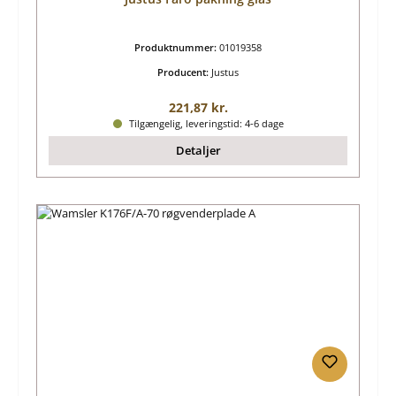
Produktnummer:
01019358
Producent:
Justus
Almindelig pris:
221,87 kr.
Tilgængelig, leveringstid: 4-6 dage
Detaljer