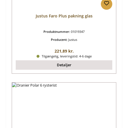
Justus Faro Plus pakning glas
Produktnummer:
01019347
Producent:
Justus
Almindelig pris:
221,89 kr.
Tilgængelig, leveringstid: 4-6 dage
Detaljer