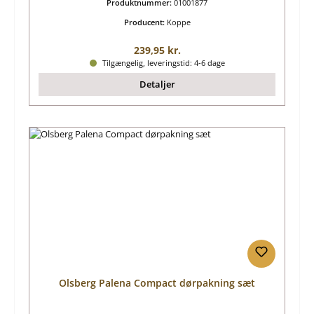
Produktnummer:
01001877
Producent:
Koppe
Almindelig pris:
239,95 kr.
Tilgængelig, leveringstid: 4-6 dage
Detaljer
Olsberg Palena Compact dørpakning sæt