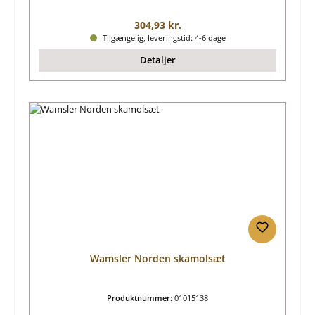
Almindelig pris:
304,93 kr.
Tilgængelig, leveringstid: 4-6 dage
Detaljer
Wamsler Norden skamolsæt
Produktnummer:
01015138