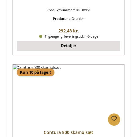
Produktnummer:
01018951
Producent:
Oranier
Almindelig pris:
292,48 kr.
Tilgængelig, leveringstid: 4-6 dage
Detaljer
Kun 10 på lager!
Contura 500 skamolsæt