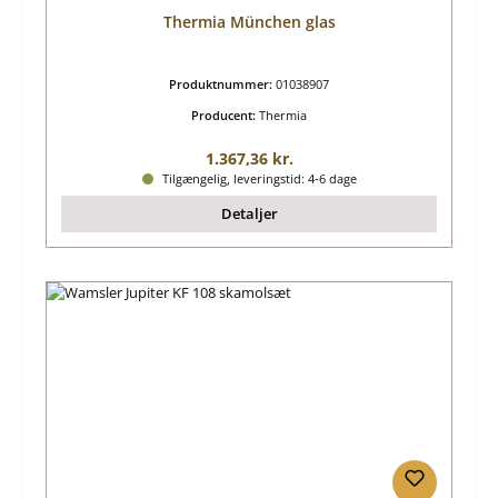
Thermia München glas
Produktnummer:
01038907
Producent:
Thermia
Almindelig pris:
1.367,36 kr.
Tilgængelig, leveringstid: 4-6 dage
Detaljer