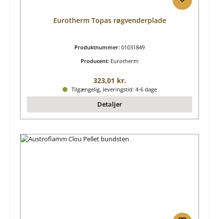
Eurotherm Topas røgvenderplade
Produktnummer:
01031849
Producent:
Eurotherm
Almindelig pris:
323,01 kr.
Tilgængelig, leveringstid: 4-6 dage
Detaljer