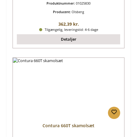
Produktnummer:
01025830
Producent:
Olsberg
Almindelig pris:
362,39 kr.
Tilgængelig, leveringstid: 4-6 dage
Detaljer
Contura 660T skamolsæt