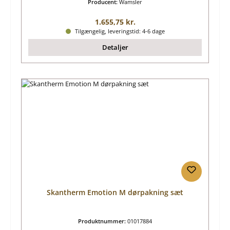
Producent:
Wamsler
Almindelig pris:
1.655,75 kr.
Tilgængelig, leveringstid: 4-6 dage
Detaljer
Skantherm Emotion M dørpakning sæt
Produktnummer:
01017884