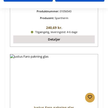
Produktnummer:
01056543
Producent:
Spartherm
Almindelig pris:
240,69 kr.
Tilgængelig, leveringstid: 4-6 dage
Detaljer
Justus Faro pakning glas