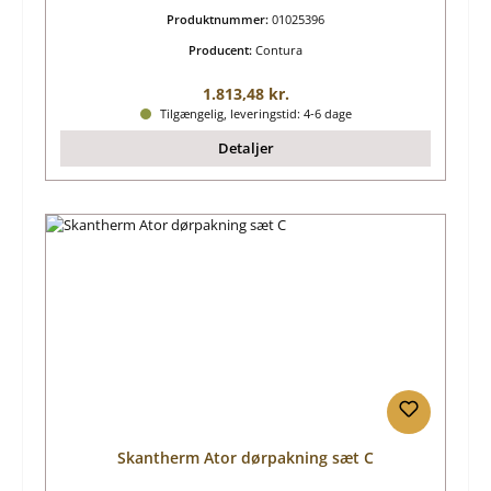
Produktnummer:
01025396
Producent:
Contura
Almindelig pris:
1.813,48 kr.
Tilgængelig, leveringstid: 4-6 dage
Detaljer
Skantherm Ator dørpakning sæt C