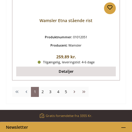
Wamsler Etna stående rist
Produktnummer:
01012051
Producent:
Wamsler
Almindelig pris:
259,89 kr.
Tilgængelig, leveringstid: 4-6 dage
Detaljer
Side
Side
Side
Side
Side
1
2
3
4
5
Gratis forsendelse fra 3355 Kr.
Newsletter