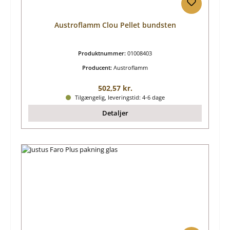
Austroflamm Clou Pellet bundsten
Produktnummer:
01008403
Producent:
Austroflamm
Almindelig pris:
502,57 kr.
Tilgængelig, leveringstid: 4-6 dage
Detaljer