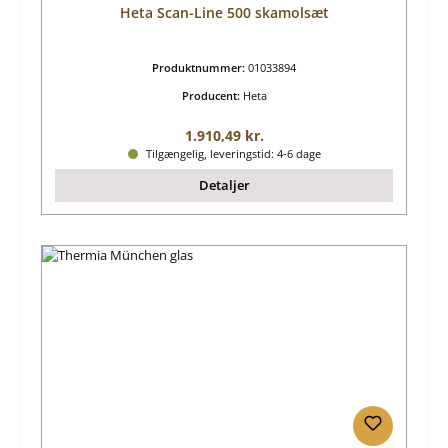
Heta Scan-Line 500 skamolsæt
Produktnummer:
01033894
Producent:
Heta
Almindelig pris:
1.910,49 kr.
Tilgængelig, leveringstid: 4-6 dage
Detaljer