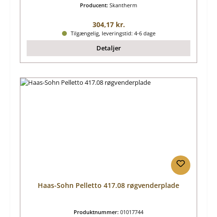
Producent:
Skantherm
Almindelig pris:
304,17 kr.
Tilgængelig, leveringstid: 4-6 dage
Detaljer
Haas-Sohn Pelletto 417.08 røgvenderplade
Produktnummer:
01017744