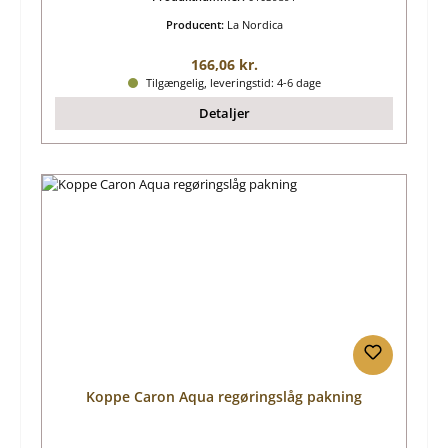
Producent:
La Nordica
Almindelig pris:
166,06 kr.
Tilgængelig, leveringstid: 4-6 dage
Detaljer
Koppe Caron Aqua regøringslåg pakning