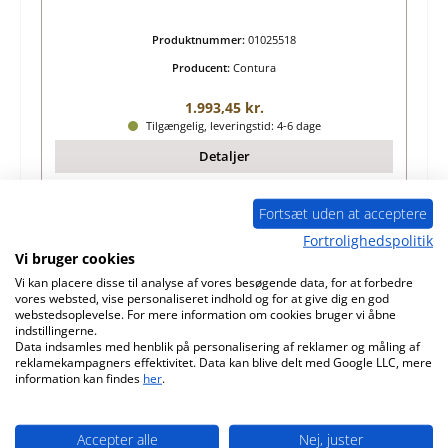
Produktnummer:
01025518
Producent:
Contura
Almindelig pris:
1.993,45 kr.
Tilgængelig, leveringstid: 4-6 dage
Detaljer
Fortsæt uden at acceptere
Fortrolighedspolitik
Vi bruger cookies
Vi kan placere disse til analyse af vores besøgende data, for at forbedre
vores websted, vise personaliseret indhold og for at give dig en god
webstedsoplevelse. For mere information om cookies bruger vi åbne
indstillingerne.
Data indsamles med henblik på personalisering af reklamer og måling af
reklamekampagners effektivitet. Data kan blive delt med Google LLC, mere
information kan findes
her
.
Spartherm Passo fjeder nede brændkammerdør
Accepter alle
Nej, juster