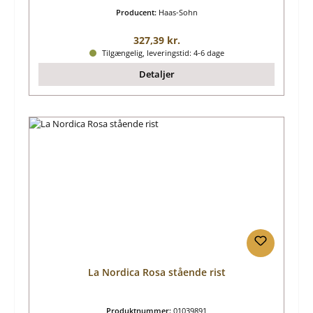
Producent:
Haas-Sohn
Almindelig pris:
327,39 kr.
Tilgængelig, leveringstid: 4-6 dage
Detaljer
La Nordica Rosa stående rist
Produktnummer:
01039891