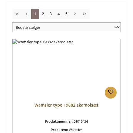
Side
Side
Side
Side
Side
1
2
3
4
5
Wamsler type 19882 skamolsæt
Produktnummer:
01015434
Producent:
Wamsler