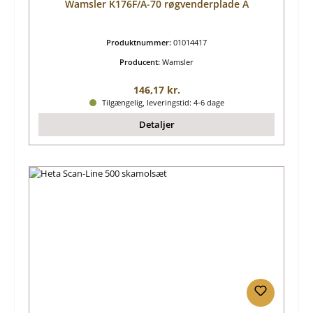
Wamsler K176F/A-70 røgvenderplade A
Produktnummer:
01014417
Producent:
Wamsler
Almindelig pris:
146,17 kr.
Tilgængelig, leveringstid: 4-6 dage
Detaljer