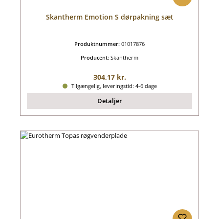
Skantherm Emotion S dørpakning sæt
Produktnummer:
01017876
Producent:
Skantherm
Almindelig pris:
304,17 kr.
Tilgængelig, leveringstid: 4-6 dage
Detaljer