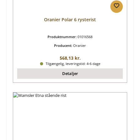
Oranier Polar 6 rysterist
Produktnummer:
01016568
Producent:
Oranier
Almindelig pris:
568,13 kr.
Tilgængelig, leveringstid: 4-6 dage
Detaljer