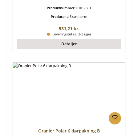
Produktnummer:
01017861
Producent:
Skantherm
Almindelig pris:
531,21 kr.
Leveringstid ca. 2-3 uger
Detaljer
Oranier Polar 6 dørpakning B