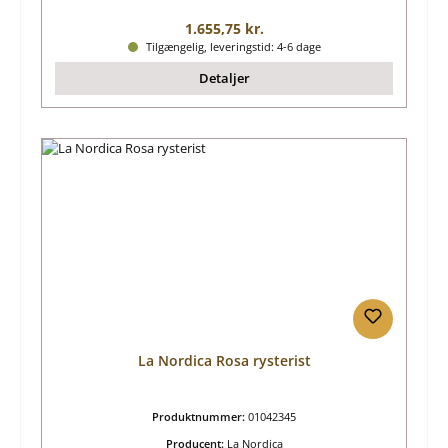
Almindelig pris:
1.655,75 kr.
Tilgængelig, leveringstid: 4-6 dage
Detaljer
La Nordica Rosa rysterist
Produktnummer:
01042345
Producent:
La Nordica