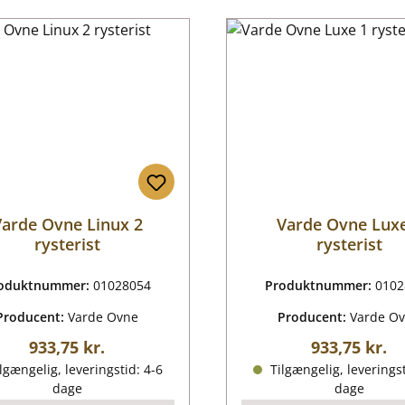
arde Ovne Linux 2
Varde Ovne Lux
rysterist
rysterist
oduktnummer:
01028054
Produktnummer:
0102
Producent:
Varde Ovne
Producent:
Varde O
Almindelig pris:
Almindelig p
933,75 kr.
933,75 kr.
lgængelig, leveringstid: 4-6
Tilgængelig, leveringst
dage
dage