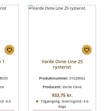
e 1
Varde Ovne Line 25
rysterist
8030
Produktnummer:
01028062
vne
Producent:
Varde Ovne
ris:
Almindelig pris:
933,75 kr.
id: 4-6
Tilgængelig, leveringstid: 4-6
dage