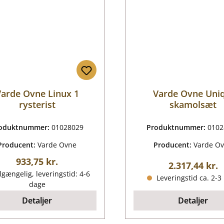
arde Ovne Linux 1
Varde Ovne Uniq
rysterist
skamolsæt
oduktnummer:
01028029
Produktnummer:
0102
Producent:
Varde Ovne
Producent:
Varde O
Almindelig pris:
933,75 kr.
Almindelig pr
2.317,44 kr.
lgængelig, leveringstid: 4-6
Leveringstid ca. 2-3
dage
Detaljer
Detaljer