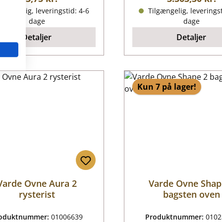
lgængelig, leveringstid: 4-6
Tilgængelig, leveringst
dage
dage
Detaljer
Detaljer
Kun 7 på lager!
Varde Ovne Aura 2
Varde Ovne Shap
rysterist
bagsten oven
oduktnummer:
01006639
Produktnummer:
0102