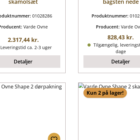
skamolsæt
bagsten nede
oduktnummer:
01028286
Produktnummer:
0102
Producent:
Varde Ovne
Producent:
Varde O
Almindelig p
828,43 kr.
Almindelig pris:
2.317,44 kr.
Tilgængelig, leveringst
Leveringstid ca. 2-3 uger
dage
Detaljer
Detaljer
Kun 2 på lager!