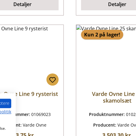
Detaljer
Detaljer
Kun 2 på lager!
e Ovne Line 9 rysterist
Varde Ovne Line
skamolsæt
ptere
olitik
oduktnummer:
01069023
Produktnummer:
0102
Producent:
Varde Ovne
Producent:
Varde O
lse.
Almindelig pris:
Almindelig pr
933,75 kr.
3.503,30 kr.