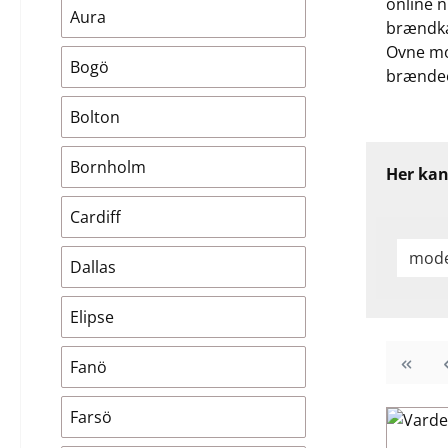
online 
Aura
brændka
Ovne mod
Bogö
brændeo
Bolton
Bornholm
Her kan
Cardiff
mode
Dallas
Elipse
Fanö
Farsö