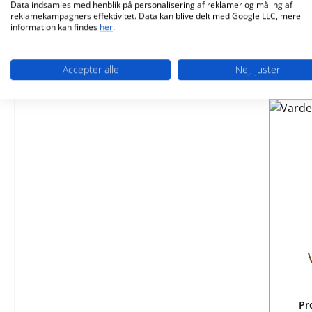
Data indsamles med henblik på personalisering af reklamer og måling af
Ti
reklamekampagners effektivitet. Data kan blive delt med Google LLC, mere
Enkelte sten
information kan findes
her
.
Glas
Accepter alle
Nej, juster
Pr