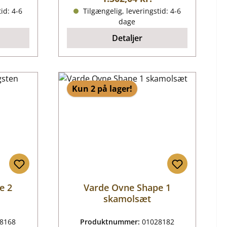
id: 4-6
Tilgængelig, leveringstid: 4-6
dage
Detaljer
Kun 2 på lager!
e 2
Varde Ovne Shape 1
skamolsæt
8168
Produktnummer:
01028182