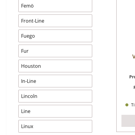
Femö
Front-Line
Fuego
Fur
V
Houston
Pr
In-Line
Lincoln
Ti
Line
Linux