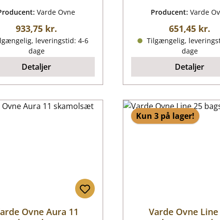
Producent:
Varde Ovne
Producent:
Varde O
Almindelig pris:
Almindelig p
933,75 kr.
651,45 kr.
lgængelig, leveringstid: 4-6
Tilgængelig, leveringst
dage
dage
Detaljer
Detaljer
Kun 3 på lager!
arde Ovne Aura 11
Varde Ovne Line