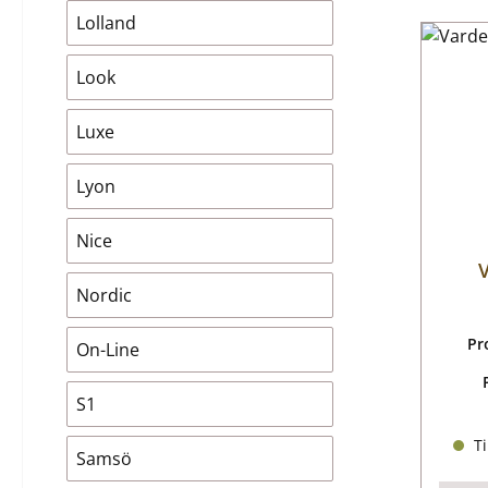
Lolland
Look
Luxe
Lyon
Nice
V
Nordic
Pr
On-Line
S1
Ti
Samsö