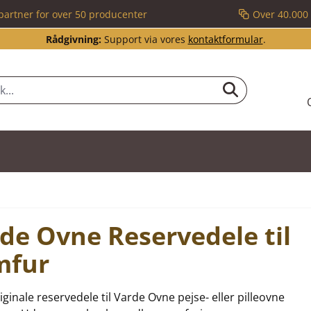
partner for over 50 producenter
Over 40.000 
Rådgivning:
Support via vores
kontaktformular
.
de Ovne Reservedele til
mfur
riginale reservedele til Varde Ovne pejse- eller pilleovne