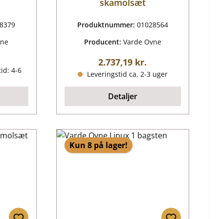
skamolsæt
8379
Produktnummer:
01028564
vne
Producent:
Varde Ovne
ris:
Almindelig pris:
2.737,19 kr.
id: 4-6
Leveringstid ca. 2-3 uger
Detaljer
Kun 8 på lager!