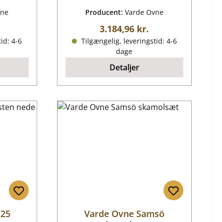
vne
Producent:
Varde Ovne
ris:
Almindelig pris:
3.184,96 kr.
id: 4-6
Tilgængelig, leveringstid: 4-6
dage
Detaljer
 25
Varde Ovne Samsö