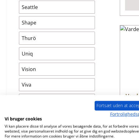
Seattle
Shape
Thurö
Uniq
Vision
Viva
Vard
Askeriste
Fortsæt uden at acce
Fortrolighedsp
Brændkammersten
Pr
Vi bruger cookies
Vi kan placere disse til analyse af vores besøgende data, for at forbedre vores
Pakninger
websted, vise personaliseret indhold og for at give dig en god webstedsopleve
For mere information om cookies bruger vi åbne indstillingerne.