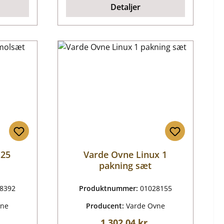
Detaljer
 25
Varde Ovne Linux 1
pakning sæt
8392
Produktnummer:
01028155
vne
Producent:
Varde Ovne
is:
Almindelig pris:
1.302,04 kr.