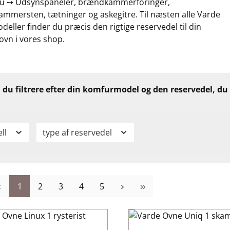
nu ➙ Udsynspaneler, brændkammerforinger,
mmersten, tætninger og askegitre. Til næsten alle Varde
eller finder du præcis den rigtige reservedel til din
vn i vores shop.
 du filtrere efter din komfurmodel og den reservedel, du 
ll
type af reservedel
Side
Side
Side
Side
Side
1
2
3
4
5