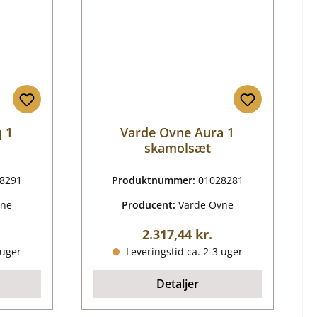
 1
Varde Ovne Aura 1
skamolsæt
8291
Produktnummer:
01028281
vne
Producent:
Varde Ovne
is:
Almindelig pris:
2.317,44 kr.
 uger
Leveringstid ca. 2-3 uger
Detaljer