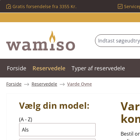
Gratis forsendelse fra 3355 Kr.
Service
 til hovedindhold
Spring til søgning
Gå til hovednavigation
Forside
Reservedele
Typer af reservedele
Forside
Reservedele
Varde Ovne
Var
Vælg din model:
ko
(A - Z)
Als
Bestil o