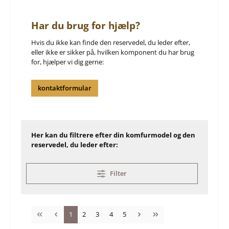
Har du brug for hjælp?
Hvis du ikke kan finde den reservedel, du leder efter,
eller ikke er sikker på, hvilken komponent du har brug
for, hjælper vi dig gerne:
kontaktformular
Her kan du filtrere efter din komfurmodel og den
reservedel, du leder efter:
Filter
Side
Side
Side
Side
Side
1
2
3
4
5