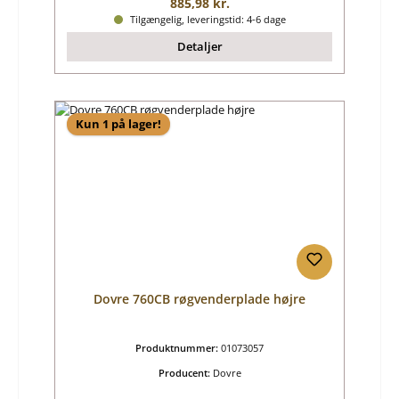
Almindelig pris:
885,98 kr.
Tilgængelig, leveringstid: 4-6 dage
Detaljer
Kun 1 på lager!
Dovre 760CB røgvenderplade højre
Produktnummer:
01073057
Producent:
Dovre