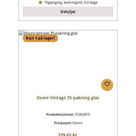
Tilgængelig, leveringstid: 4-6 dage
Detaljer
Kun 1 på lager!
Dovre Vintage 35 pakning glas
Produktnummer:
01062875
Producent:
Dovre
Almindelig pris:
729,63 kr.