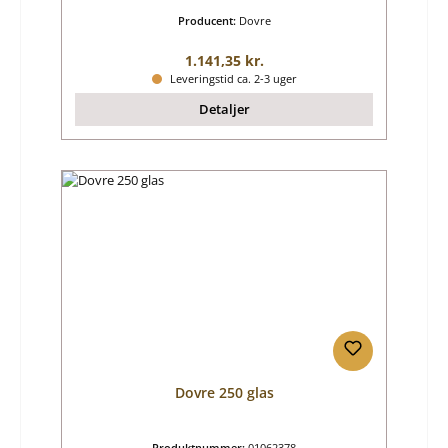
Producent:
Dovre
Almindelig pris:
1.141,35 kr.
Leveringstid ca. 2-3 uger
Detaljer
Dovre 250 glas
Produktnummer:
01062378