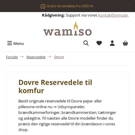
Gå til hovedindhold
Gratis forsendelse fra 3355 Kr.
Rådgivning:
Support via vores
kontaktformular
.
Du har 0 ønskelis
Menu
Forside
Reservedele
Dovre
Dovre Reservedele til
komfur
Bestil originale reservedele til Dovre pejse- eller
pilleovne online nu ➙ Udsynspaneler,
brændkammerforinger, brændkammersten, tætninger
og askegitre. Til næsten alle Dovre modeller finder du
præcis den rigtige reservedel til din brændeovn i vores
shop.