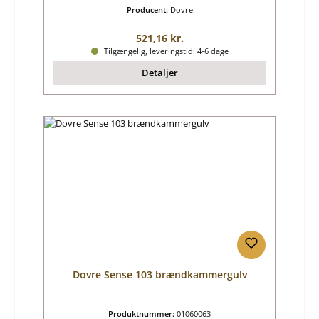
Producent:
Dovre
Almindelig pris:
521,16 kr.
Tilgængelig, leveringstid: 4-6 dage
Detaljer
Dovre Sense 103 brændkammergulv
Produktnummer:
01060063