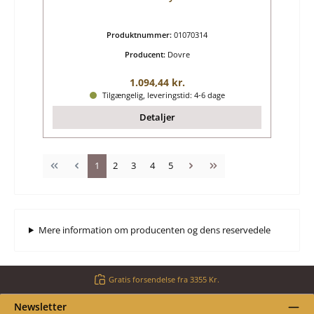
Produktnummer:
01070314
Producent:
Dovre
Almindelig pris:
1.094,44 kr.
Tilgængelig, leveringstid: 4-6 dage
Detaljer
Side
Side
Side
Side
Side
1
2
3
4
5
Mere information om producenten og dens reservedele
Gratis forsendelse fra 3355 Kr.
Newsletter