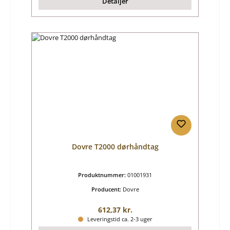
Detaljer
Dovre T2000 dørhåndtag
Produktnummer:
01001931
Producent:
Dovre
Almindelig pris:
612,37 kr.
Leveringstid ca. 2-3 uger