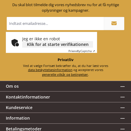
Du skal blot tilmelde dig vores nyhedsbrev nu for at få nyttige
oplysninger og kampagner.
Email
adresse
*
Jeg er ikke en robot
Klik for at starte verifikationen
Friendly
Captcha ⇗
Privatliv
Ved at vælge Fortsæt bekræfter du, at du har læst vores
data beskyttelsesinformation
og accepteret vores
generelle vilkår og betingelser
.
Om os
Kontaktinformationer
Kundeservice
Information
Betalingsmetoder