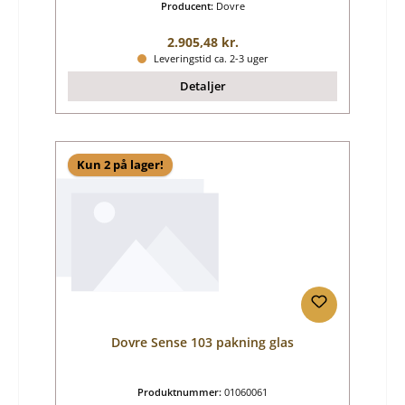
Producent:
Dovre
Almindelig pris:
2.905,48 kr.
Leveringstid ca. 2-3 uger
Detaljer
Kun 2 på lager!
Dovre Sense 103 pakning glas
Produktnummer:
01060061