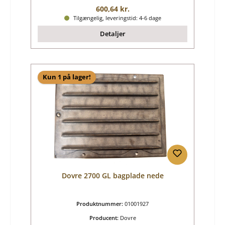
Almindelig pris:
600,64 kr.
Tilgængelig, leveringstid: 4-6 dage
Detaljer
Kun 1 på lager!
Dovre 2700 GL bagplade nede
Produktnummer:
01001927
Producent:
Dovre