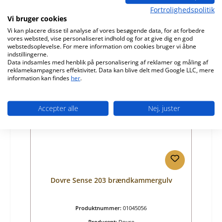
Fortrolighedspolitik
Almindelig pris:
612,37 kr.
Vi bruger cookies
Tilgængelig, leveringstid: 4-6 dage
Vi kan placere disse til analyse af vores besøgende data, for at forbedre
vores websted, vise personaliseret indhold og for at give dig en god
Detaljer
webstedsoplevelse. For mere information om cookies bruger vi åbne
indstillingerne.
Data indsamles med henblik på personalisering af reklamer og måling af
reklamekampagners effektivitet. Data kan blive delt med Google LLC, mere
information kan findes
her
.
Accepter alle
Nej, juster
Dovre Sense 203 brændkammergulv
Produktnummer:
01045056
Producent:
Dovre