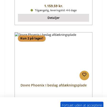
Almindelig pris:
1.159,59 kr.
Tilgængelig, leveringstid: 4-6 dage
Detaljer
Kun 2 på lager!
Dovre Phoenix I beslag afdækningsplade
Produktnummer:
01007453
Fortsæt uden at acceptere
Producent:
Dovre