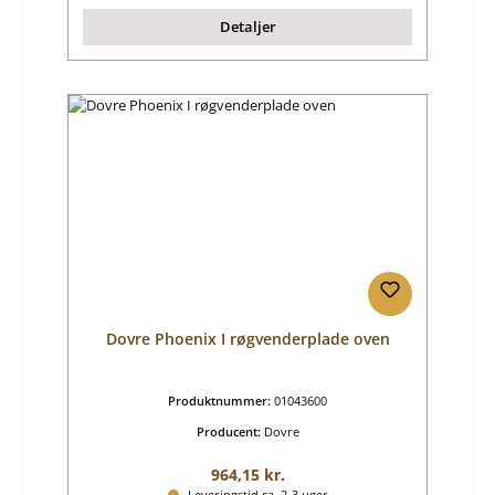
Detaljer
Dovre Phoenix I røgvenderplade oven
Produktnummer:
01043600
Producent:
Dovre
Almindelig pris:
964,15 kr.
Leveringstid ca. 2-3 uger