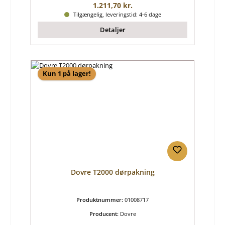
Almindelig pris:
1.211,70 kr.
Tilgængelig, leveringstid: 4-6 dage
Detaljer
Kun 1 på lager!
Dovre T2000 dørpakning
Produktnummer:
01008717
Producent:
Dovre