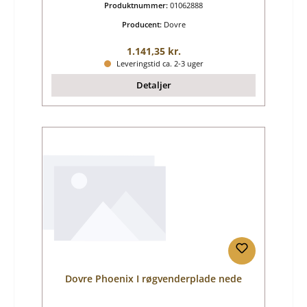
Produktnummer:
01062888
Producent:
Dovre
Almindelig pris:
1.141,35 kr.
Leveringstid ca. 2-3 uger
Detaljer
Dovre Phoenix I røgvenderplade nede