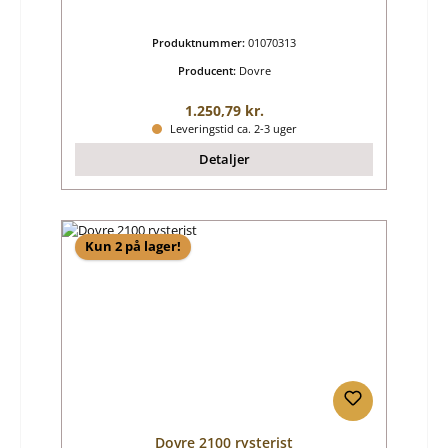
Produktnummer:
01070313
Producent:
Dovre
Almindelig pris:
1.250,79 kr.
Leveringstid ca. 2-3 uger
Detaljer
Kun 2 på lager!
Dovre 2100 rysterist