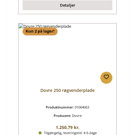
Detaljer
Kun 2 på lager!
Dovre 250 røgvenderplade
Produktnummer:
01064063
Producent:
Dovre
Almindelig pris:
1.250,79 kr.
Tilgængelig, leveringstid: 4-6 dage