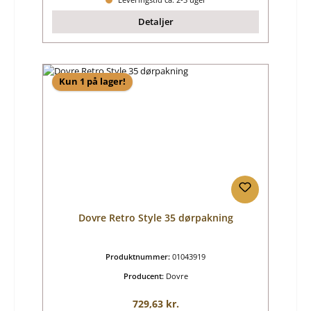
Detaljer
Kun 1 på lager!
Dovre Retro Style 35 dørpakning
Produktnummer:
01043919
Producent:
Dovre
Almindelig pris:
729,63 kr.