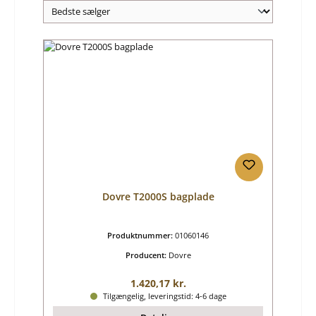
Dovre T2000S bagplade
Produktnummer:
01060146
Producent:
Dovre
Almindelig pris:
1.420,17 kr.
Tilgængelig, leveringstid: 4-6 dage