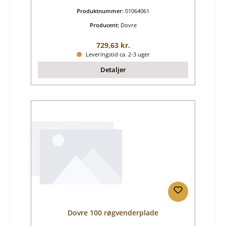
Produktnummer:
01064061
Producent:
Dovre
Almindelig pris:
729,63 kr.
Leveringstid ca. 2-3 uger
Detaljer
Dovre 100 røgvenderplade