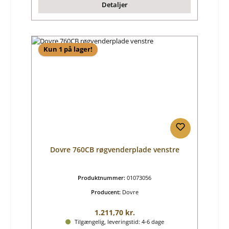
Detaljer
Kun 1 på lager!
Dovre 760CB røgvenderplade venstre
Produktnummer:
01073056
Producent:
Dovre
Almindelig pris:
1.211,70 kr.
Tilgængelig, leveringstid: 4-6 dage