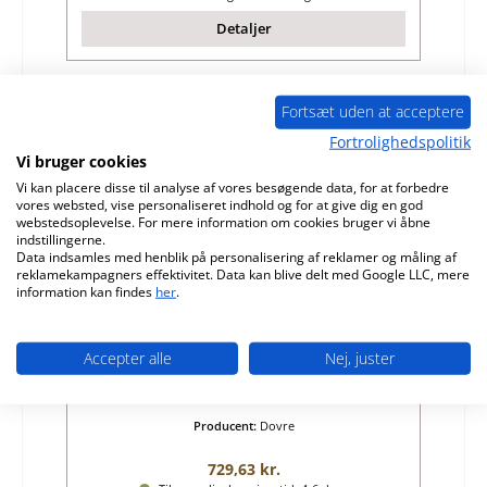
Detaljer
Fortsæt uden at acceptere
Kun 1 på lager!
Fortrolighedspolitik
Vi bruger cookies
Vi kan placere disse til analyse af vores besøgende data, for at forbedre
vores websted, vise personaliseret indhold og for at give dig en god
webstedsoplevelse. For mere information om cookies bruger vi åbne
indstillingerne.
Data indsamles med henblik på personalisering af reklamer og måling af
reklamekampagners effektivitet. Data kan blive delt med Google LLC, mere
information kan findes
her
.
Dovre Phoenix II pakning glas
Accepter alle
Nej, juster
Produktnummer:
01073054
Producent:
Dovre
Almindelig pris:
729,63 kr.