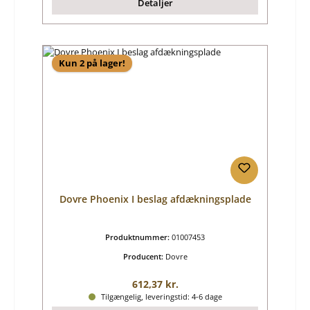
Detaljer
Kun 2 på lager!
Dovre Phoenix I beslag afdækningsplade
Produktnummer:
01007453
Producent:
Dovre
Almindelig pris:
612,37 kr.
Tilgængelig, leveringstid: 4-6 dage