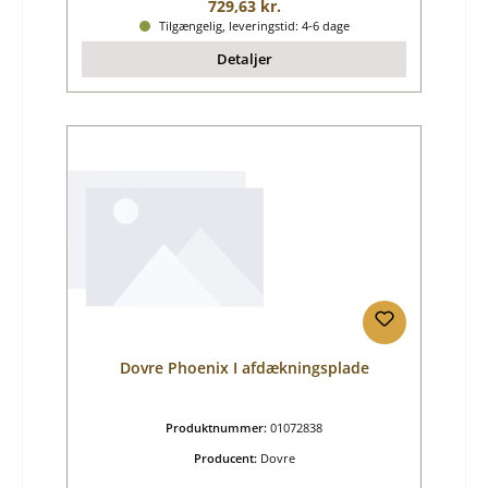
Almindelig pris:
729,63 kr.
Tilgængelig, leveringstid: 4-6 dage
Detaljer
Dovre Phoenix I afdækningsplade
Produktnummer:
01072838
Producent:
Dovre