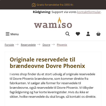
Gå til hovedindhold
Gratis forsendelse fra 3355 Kr.
Rådgivning:
Support via vores
kontaktformular
.
Du har 0 ønskelis
Menu
Forside
Reservedele
Dovre
Phoenix
Originale reservedele til
brændeovne Dovre Phoenix
I vores shop finder du et stort udvalg af originale reservedele
til Dovre Phoenix brændeovne, som kommer direkte fra
fabrikanten. Vi sælger alle former for reservedele til
brændeovne, også reservedele til Dovre Phoenix. Vi tilbyder
fagrådgivning og har korte leveringstider. Hvis du ikke er
sikker, hvilke reservedele du skal bruge, så kontakt os direkte.