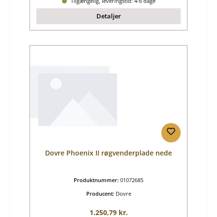
Tilgængelig, leveringstid: 4-6 dage
Detaljer
Dovre Phoenix II røgvenderplade nede
Produktnummer:
01072685
Producent:
Dovre
Almindelig pris:
1.250,79 kr.