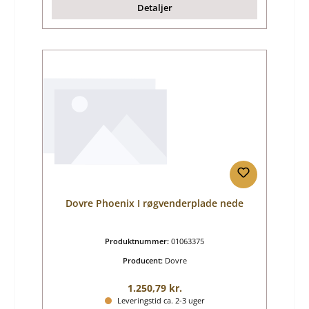
Detaljer
Dovre Phoenix I røgvenderplade nede
Produktnummer:
01063375
Producent:
Dovre
Almindelig pris:
1.250,79 kr.
Leveringstid ca. 2-3 uger