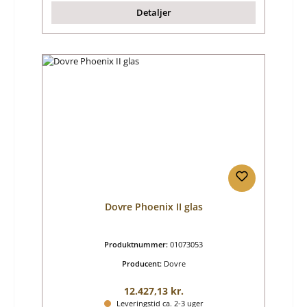
Detaljer
Dovre Phoenix II glas
Produktnummer:
01073053
Producent:
Dovre
Almindelig pris:
12.427,13 kr.
Leveringstid ca. 2-3 uger