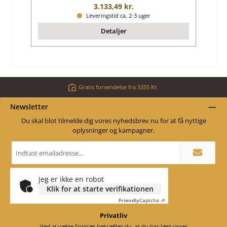
Almindelig pris:
3.133,49 kr.
Leveringstid ca. 2-3 uger
Detaljer
Gratis forsendelse fra 3355 Kr.
Newsletter
Du skal blot tilmelde dig vores nyhedsbrev nu for at få nyttige
oplysninger og kampagner.
Email
adresse
*
Jeg er ikke en robot
Klik for at starte verifikationen
Friendly
Captcha ⇗
Privatliv
Ved at vælge Fortsæt bekræfter du, at du har læst vores