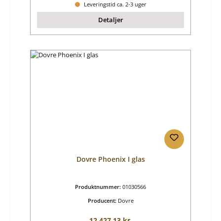
Leveringstid ca. 2-3 uger
Detaljer
Dovre Phoenix I glas
Produktnummer:
01030566
Producent:
Dovre
Almindelig pris:
12.427,13 kr.