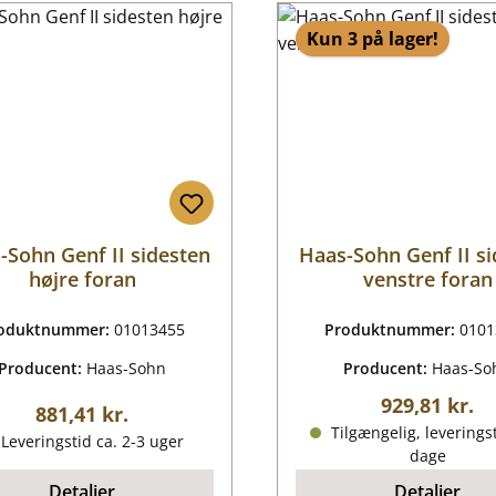
Kun 3 på lager!
-Sohn Genf II sidesten
Haas-Sohn Genf II s
højre foran
venstre foran
oduktnummer:
01013455
Produktnummer:
0101
Producent:
Haas-Sohn
Producent:
Haas-So
Almindelig p
929,81 kr.
Almindelig pris:
881,41 kr.
Tilgængelig, leveringst
Leveringstid ca. 2-3 uger
dage
Detaljer
Detaljer