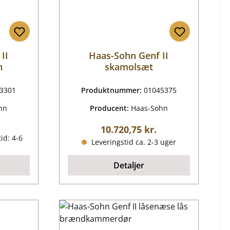
II
Haas-Sohn Genf II
n
skamolsæt
3301
Produktnummer:
01045375
hn
Producent:
Haas-Sohn
ris:
Almindelig pris:
10.720,75 kr.
id: 4-6
Leveringstid ca. 2-3 uger
Detaljer