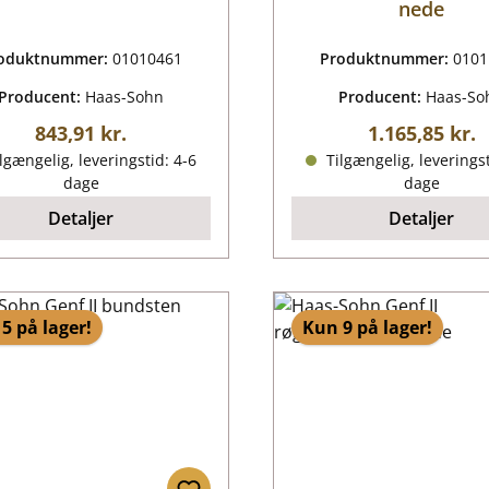
nede
oduktnummer:
01010461
Produktnummer:
0101
Producent:
Haas-Sohn
Producent:
Haas-So
Almindelig pris:
Almindelig pr
843,91 kr.
1.165,85 kr.
lgængelig, leveringstid: 4-6
Tilgængelig, leveringst
dage
dage
Detaljer
Detaljer
5 på lager!
Kun 9 på lager!