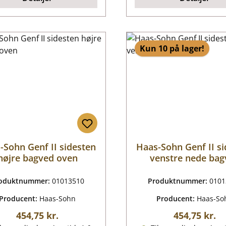
Kun 10 på lager!
-Sohn Genf II sidesten
Haas-Sohn Genf II s
højre bagved oven
venstre nede bag
oduktnummer:
01013510
Produktnummer:
0101
Producent:
Haas-Sohn
Producent:
Haas-So
Almindelig pris:
Almindelig p
454,75 kr.
454,75 kr.