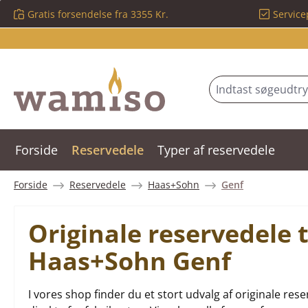
Gratis forsendelse fra 3355 Kr.
Service
 til hovedindhold
Spring til søgning
Gå til hovednavigation
Forside
Reservedele
Typer af reservedele
Forside
Reservedele
Haas+Sohn
Genf
Originale reservedele 
Haas+Sohn Genf
I vores shop finder du et stort udvalg af originale 