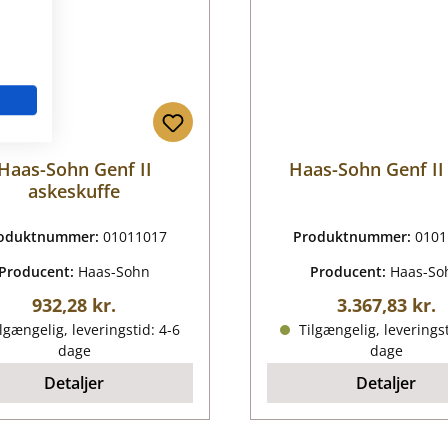
Haas-Sohn Genf II
Haas-Sohn Genf II
askeskuffe
oduktnummer:
01011017
Produktnummer:
0101
Producent:
Haas-Sohn
Producent:
Haas-So
Almindelig pris:
Almindelig pr
932,28 kr.
3.367,83 kr.
lgængelig, leveringstid: 4-6
Tilgængelig, leveringst
dage
dage
Detaljer
Detaljer