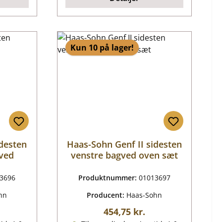
Kun 10 på lager!
idesten
Haas-Sohn Genf II sidesten
ved
venstre bagved oven sæt
3696
Produktnummer:
01013697
hn
Producent:
Haas-Sohn
ris:
Almindelig pris:
454,75 kr.