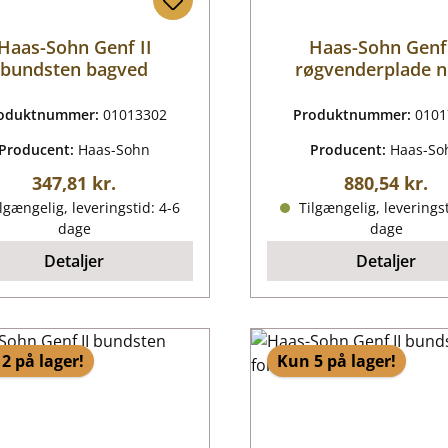
Haas-Sohn Genf II
Haas-Sohn Genf 
bundsten bagved
røgvenderplade 
oduktnummer:
01013302
Produktnummer:
0101
Producent:
Haas-Sohn
Producent:
Haas-So
Almindelig pris:
Almindelig p
347,81 kr.
880,54 kr.
lgængelig, leveringstid: 4-6
Tilgængelig, leveringst
dage
dage
Detaljer
Detaljer
2 på lager!
Kun 5 på lager!