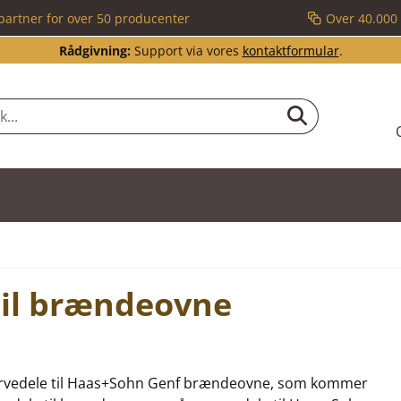
partner for over 50 producenter
Over 40.000 
Rådgivning:
Support via vores
kontaktformular
.
til brændeovne
reservedele til Haas+Sohn Genf brændeovne, som kommer