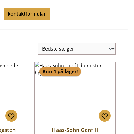
kontaktformular
Kun 1 på lager!
agsten
Haas-Sohn Genf II