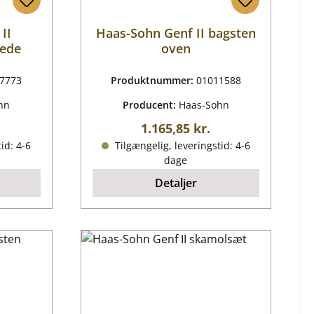
II
Haas-Sohn Genf II bagsten
nede
oven
7773
Produktnummer:
01011588
hn
Producent:
Haas-Sohn
ris:
Almindelig pris:
1.165,85 kr.
id: 4-6
Tilgængelig, leveringstid: 4-6
dage
Detaljer