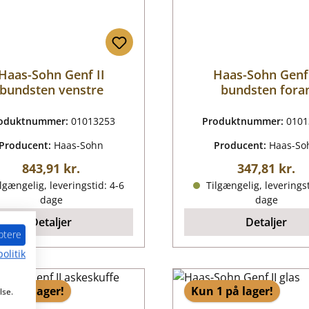
Haas-Sohn Genf II
Haas-Sohn Genf 
bundsten venstre
bundsten fora
oduktnummer:
01013253
Produktnummer:
0101
Producent:
Haas-Sohn
Producent:
Haas-So
Almindelig pris:
Almindelig p
843,91 kr.
347,81 kr.
lgængelig, leveringstid: 4-6
Tilgængelig, leveringst
dage
dage
Detaljer
Detaljer
ptere
olitik
10 på lager!
Kun 1 på lager!
lse.