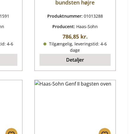
bundsten højre
1591
Produktnummer:
01013288
hn
Producent:
Haas-Sohn
is:
Almindelig pris:
786,85 kr.
id: 4-6
Tilgængelig, leveringstid: 4-6
dage
Detaljer