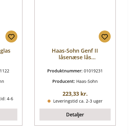
 glas
Haas-Sohn Genf II
låsenæse lås
brændkammerdør
1122
Produktnummer:
01019231
hn
Producent:
Haas-Sohn
is:
Almindelig pris:
223,33 kr.
id: 4-6
Leveringstid ca. 2-3 uger
Detaljer