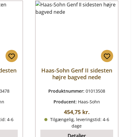
idesten
Haas-Sohn Genf II sidesten
højre bagved nede
3478
Produktnummer:
01013508
hn
Producent:
Haas-Sohn
ris:
Almindelig pris:
454,75 kr.
id: 4-6
Tilgængelig, leveringstid: 4-6
dage
Detaljer