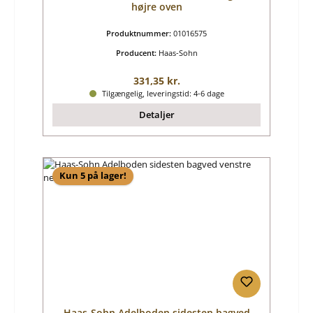
højre oven
Produktnummer:
01016575
Producent:
Haas-Sohn
Almindelig pris:
331,35 kr.
Tilgængelig, leveringstid: 4-6 dage
Detaljer
Kun 5 på lager!
Haas-Sohn Adelboden sidesten bagved