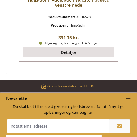
venstre nede
Produktnummer:
01016578
Producent:
Haas-Sohn
Almindelig pris:
331,35 kr.
Tilgængelig, leveringstid: 4-6 dage
Detaljer
Gratis forsendelse fra 3355 Kr.
Newsletter
Du skal blot tilmelde dig vores nyhedsbrev nu for at få nyttige
oplysninger og kampagner.
Email
adresse
*