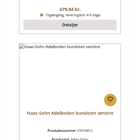
Almindelig pris:
679,04 kr.
Tilgængelig, leveringstid: 4-6 dage
Detaljer
Haas-Sohn Adelboden bundsten venstre
Produktnummer:
01014412
Producent:
Haas-Sohn