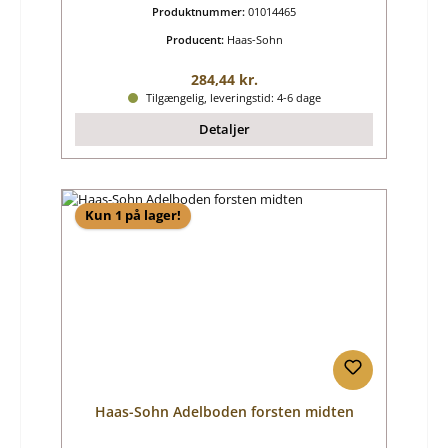
Produktnummer:
01014465
Producent:
Haas-Sohn
Almindelig pris:
284,44 kr.
Tilgængelig, leveringstid: 4-6 dage
Detaljer
Kun 1 på lager!
Haas-Sohn Adelboden forsten midten