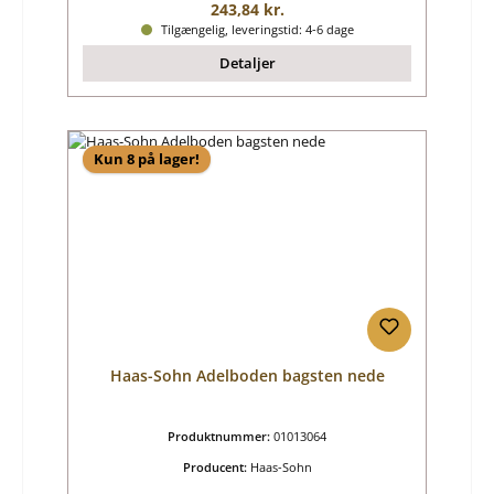
Almindelig pris:
243,84 kr.
Tilgængelig, leveringstid: 4-6 dage
Detaljer
Kun 8 på lager!
Haas-Sohn Adelboden bagsten nede
Produktnummer:
01013064
Producent:
Haas-Sohn