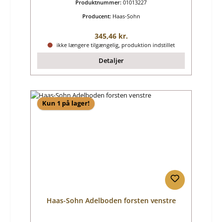
Produktnummer:
01013227
Producent:
Haas-Sohn
Almindelig pris:
345,46 kr.
ikke længere tilgængelig, produktion indstillet
Detaljer
Kun 1 på lager!
Haas-Sohn Adelboden forsten venstre