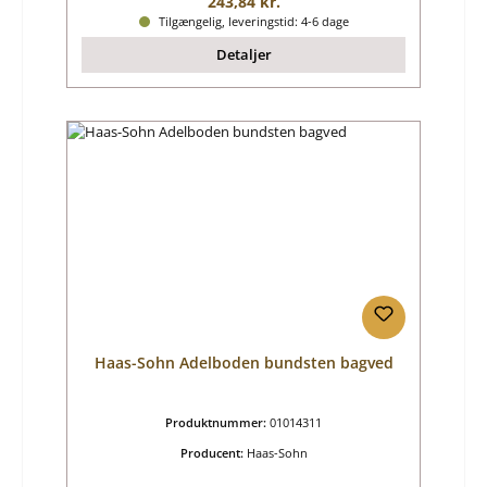
Almindelig pris:
243,84 kr.
Tilgængelig, leveringstid: 4-6 dage
Detaljer
Haas-Sohn Adelboden bundsten bagved
Produktnummer:
01014311
Producent:
Haas-Sohn