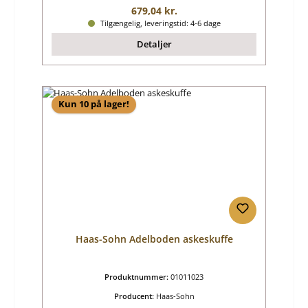
Almindelig pris:
679,04 kr.
Tilgængelig, leveringstid: 4-6 dage
Detaljer
Kun 10 på lager!
Haas-Sohn Adelboden askeskuffe
Produktnummer:
01011023
Producent:
Haas-Sohn