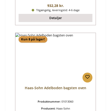
Almindelig pris:
932,28 kr.
Tilgængelig, leveringstid: 4-6 dage
Detaljer
Kun 8 på lager!
Haas-Sohn Adelboden bagsten oven
Produktnummer:
01013060
Producent:
Haas-Sohn