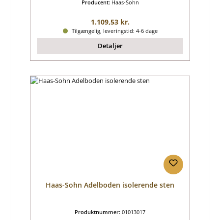
Producent:
Haas-Sohn
Almindelig pris:
1.109,53 kr.
Tilgængelig, leveringstid: 4-6 dage
Detaljer
Haas-Sohn Adelboden isolerende sten
Produktnummer:
01013017