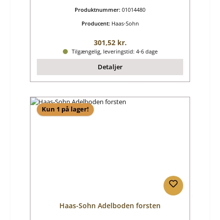
Produktnummer:
01014480
Producent:
Haas-Sohn
Almindelig pris:
301,52 kr.
Tilgængelig, leveringstid: 4-6 dage
Detaljer
Kun 1 på lager!
Haas-Sohn Adelboden forsten