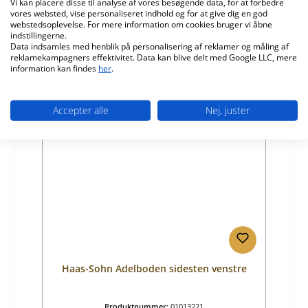
Vi kan placere disse til analyse af vores besøgende data, for at forbedre
vores websted, vise personaliseret indhold og for at give dig en god
Producent:
Haas-Sohn
webstedsoplevelse. For mere information om cookies bruger vi åbne
indstillingerne.
Almindelig pris:
440,02 kr.
Data indsamles med henblik på personalisering af reklamer og måling af
Tilgængelig, leveringstid: 4-6 dage
reklamekampagners effektivitet. Data kan blive delt med Google LLC, mere
information kan findes
her
.
Detaljer
Accepter alle
Nej, juster
Haas-Sohn Adelboden sidesten venstre
Produktnummer:
01013221