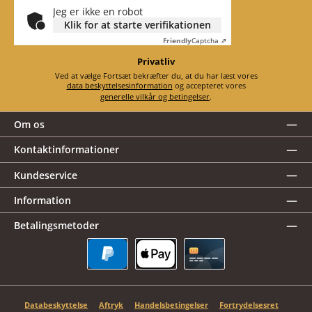
Jeg er ikke en robot
Klik for at starte verifikationen
Friendly
Captcha ⇗
Privatliv
Ved at vælge Fortsæt bekræfter du, at du har læst vores
data beskyttelsesinformation
og accepteret vores
generelle vilkår og betingelser
.
Om os
Kontaktinformationer
Kundeservice
Information
Betalingsmetoder
PayPal
Apple Pay
Kreditkort
Databeskyttelse
Aftryk
Handelsbetingelser
Fortrydelsesret