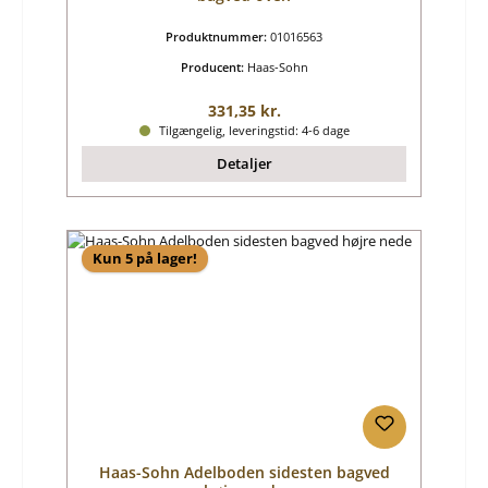
Produktnummer:
01016563
Producent:
Haas-Sohn
Almindelig pris:
331,35 kr.
Tilgængelig, leveringstid: 4-6 dage
Detaljer
Kun 5 på lager!
Haas-Sohn Adelboden sidesten bagved