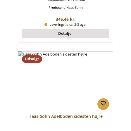
Producent:
Haas-Sohn
Almindelig pris:
345,46 kr.
Leveringstid ca. 2-3 uger
Detaljer
Udsolgt
Haas-Sohn Adelboden sidesten højre