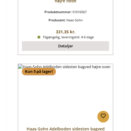
højre nede
Produktnummer:
01016567
Producent:
Haas-Sohn
Almindelig pris:
331,35 kr.
Tilgængelig, leveringstid: 4-6 dage
Detaljer
Kun 5 på lager!
Haas-Sohn Adelboden sidesten bagved