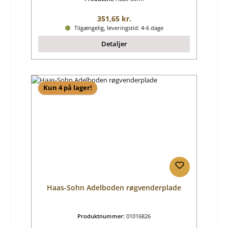
Almindelig pris:
351,65 kr.
Tilgængelig, leveringstid: 4-6 dage
Detaljer
Kun 4 på lager!
Haas-Sohn Adelboden røgvenderplade
Produktnummer:
01016826