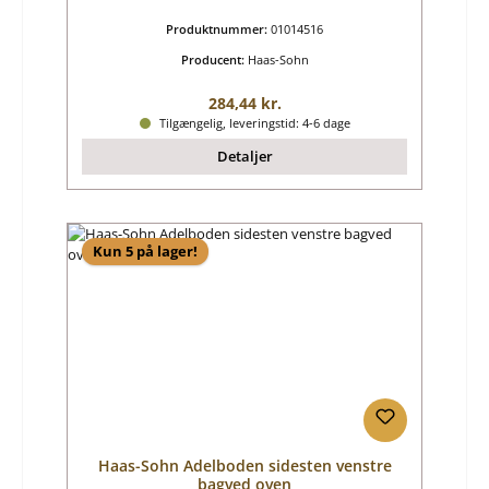
Produktnummer:
01014516
Producent:
Haas-Sohn
Almindelig pris:
284,44 kr.
Tilgængelig, leveringstid: 4-6 dage
Detaljer
Kun 5 på lager!
Haas-Sohn Adelboden sidesten venstre
bagved oven