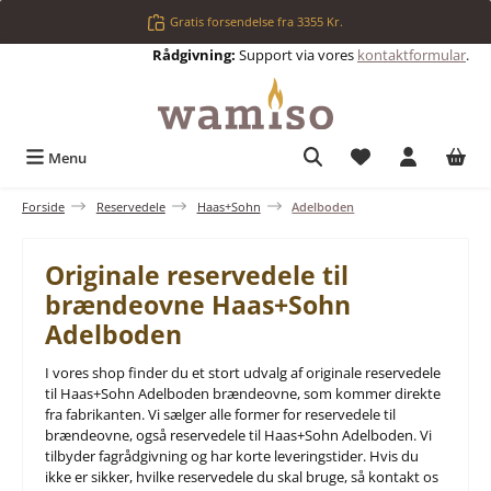
Gå til hovedindhold
Gratis forsendelse fra 3355 Kr.
Rådgivning:
Support via vores
kontaktformular
.
Du har 0 ønskelis
Menu
Forside
Reservedele
Haas+Sohn
Adelboden
Originale reservedele til
brændeovne Haas+Sohn
Adelboden
I vores shop finder du et stort udvalg af originale reservedele
til Haas+Sohn Adelboden brændeovne, som kommer direkte
fra fabrikanten. Vi sælger alle former for reservedele til
brændeovne, også reservedele til Haas+Sohn Adelboden. Vi
tilbyder fagrådgivning og har korte leveringstider. Hvis du
ikke er sikker, hvilke reservedele du skal bruge, så kontakt os