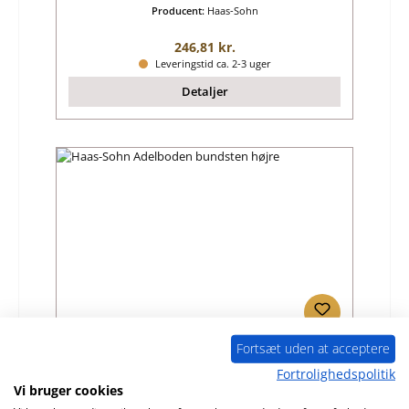
Producent:
Haas-Sohn
Almindelig pris:
246,81 kr.
Leveringstid ca. 2-3 uger
Detaljer
Fortsæt uden at acceptere
Haas-Sohn Adelboden bundsten højre
Fortrolighedspolitik
Vi bruger cookies
Produktnummer:
01013123