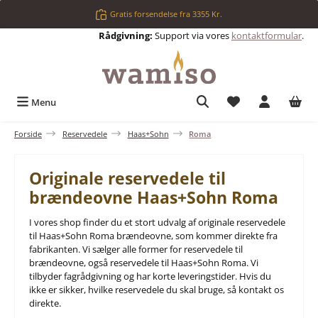
Gå til hovedindhold
Gratis forsendelse fra 3355 Kr.
Rådgivning:
Support via vores
kontaktformular
.
Du har 0 ønskelis
Menu
Forside
Reservedele
Haas+Sohn
Roma
Originale reservedele til
brændeovne Haas+Sohn Roma
I vores shop finder du et stort udvalg af originale reservedele
til Haas+Sohn Roma brændeovne, som kommer direkte fra
fabrikanten. Vi sælger alle former for reservedele til
brændeovne, også reservedele til Haas+Sohn Roma. Vi
tilbyder fagrådgivning og har korte leveringstider. Hvis du
ikke er sikker, hvilke reservedele du skal bruge, så kontakt os
direkte.