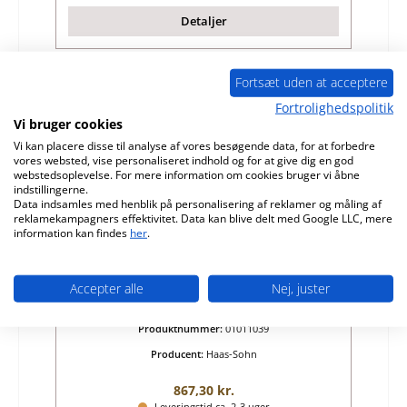
Detaljer
Fortsæt uden at acceptere
Fortrolighedspolitik
Vi bruger cookies
Vi kan placere disse til analyse af vores besøgende data, for at forbedre
vores websted, vise personaliseret indhold og for at give dig en god
webstedsoplevelse. For mere information om cookies bruger vi åbne
indstillingerne.
Data indsamles med henblik på personalisering af reklamer og måling af
reklamekampagners effektivitet. Data kan blive delt med Google LLC, mere
information kan findes
her
.
Haas-Sohn Roma II askeskuffe
Accepter alle
Nej, juster
Produktnummer:
01011039
Producent:
Haas-Sohn
Almindelig pris:
867,30 kr.
Leveringstid ca. 2-3 uger