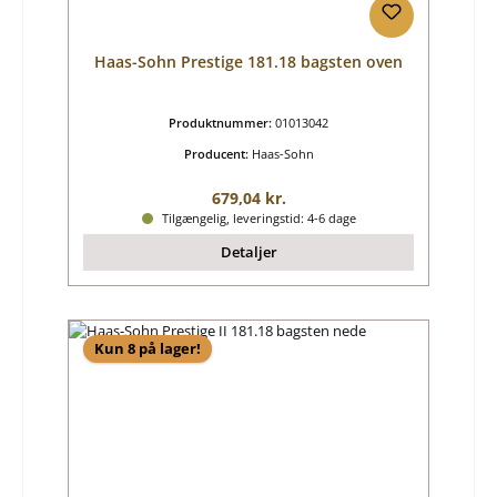
Haas-Sohn Prestige 181.18 bagsten oven
Produktnummer:
01013042
Producent:
Haas-Sohn
Almindelig pris:
679,04 kr.
Tilgængelig, leveringstid: 4-6 dage
Detaljer
Kun 8 på lager!