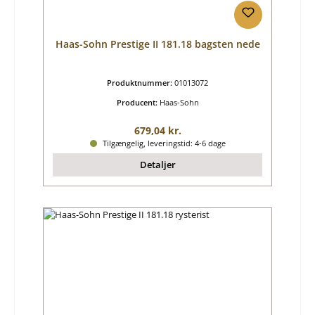
Haas-Sohn Prestige II 181.18 bagsten nede
Produktnummer:
01013072
Producent:
Haas-Sohn
Almindelig pris:
679,04 kr.
Tilgængelig, leveringstid: 4-6 dage
Detaljer