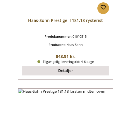
Haas-Sohn Prestige II 181.18 rysterist
Produktnummer:
01010515
Producent:
Haas-Sohn
Almindelig pris:
843,91 kr.
Tilgængelig, leveringstid: 4-6 dage
Detaljer