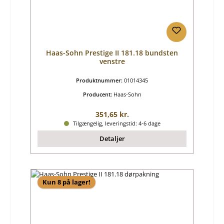
Haas-Sohn Prestige II 181.18 bundsten
venstre
Produktnummer:
01014345
Producent:
Haas-Sohn
Almindelig pris:
351,65 kr.
Tilgængelig, leveringstid: 4-6 dage
Detaljer
Kun 8 på lager!