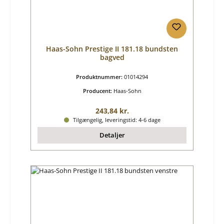
Haas-Sohn Prestige II 181.18 bundsten
bagved
Produktnummer:
01014294
Producent:
Haas-Sohn
Almindelig pris:
243,84 kr.
Tilgængelig, leveringstid: 4-6 dage
Detaljer