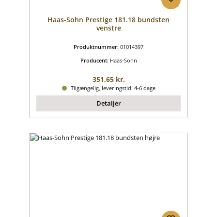
Haas-Sohn Prestige 181.18 bundsten
venstre
Produktnummer:
01014397
Producent:
Haas-Sohn
Almindelig pris:
351,65 kr.
Tilgængelig, leveringstid: 4-6 dage
Detaljer