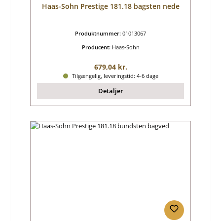
Haas-Sohn Prestige 181.18 bagsten nede
Produktnummer:
01013067
Producent:
Haas-Sohn
Almindelig pris:
679,04 kr.
Tilgængelig, leveringstid: 4-6 dage
Detaljer