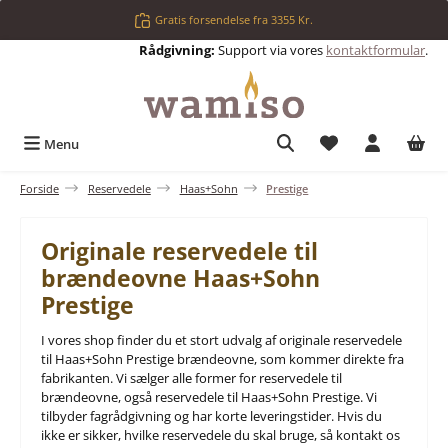
Gå til hovedindhold
Gratis forsendelse fra 3355 Kr.
Rådgivning:
Support via vores
kontaktformular
.
Du har 0 ønskelis
Menu
Forside
Reservedele
Haas+Sohn
Prestige
Originale reservedele til
brændeovne Haas+Sohn
Prestige
I vores shop finder du et stort udvalg af originale reservedele
til Haas+Sohn Prestige brændeovne, som kommer direkte fra
fabrikanten. Vi sælger alle former for reservedele til
brændeovne, også reservedele til Haas+Sohn Prestige. Vi
tilbyder fagrådgivning og har korte leveringstider. Hvis du
ikke er sikker, hvilke reservedele du skal bruge, så kontakt os