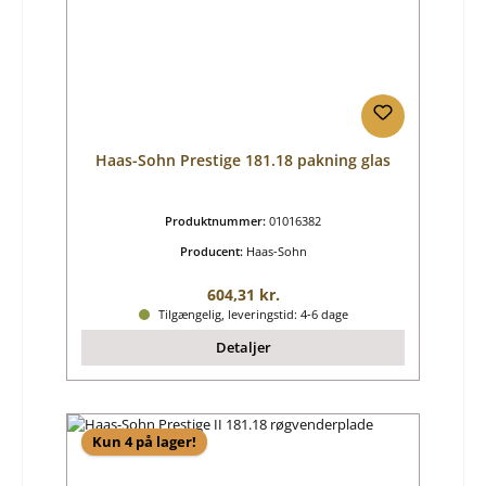
Haas-Sohn Prestige 181.18 pakning glas
Produktnummer:
01016382
Producent:
Haas-Sohn
Almindelig pris:
604,31 kr.
Tilgængelig, leveringstid: 4-6 dage
Detaljer
Kun 4 på lager!