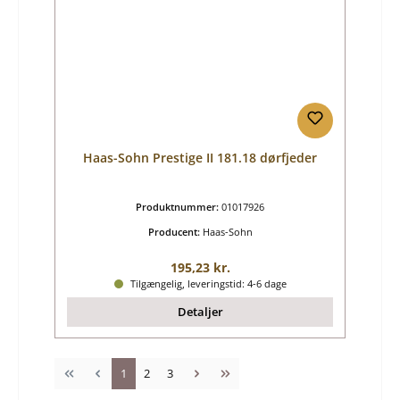
Haas-Sohn Prestige II 181.18 dørfjeder
Produktnummer:
01017926
Producent:
Haas-Sohn
Almindelig pris:
195,23 kr.
Tilgængelig, leveringstid: 4-6 dage
Detaljer
Side
Side
Side
1
2
3