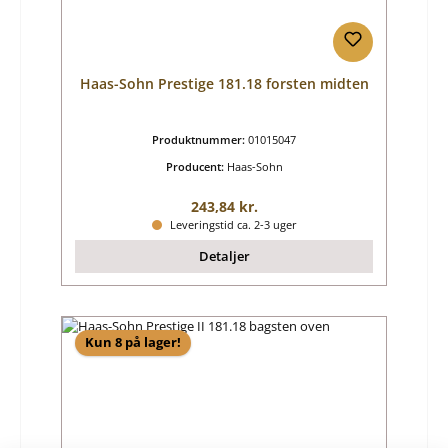
Haas-Sohn Prestige 181.18 forsten midten
Produktnummer:
01015047
Producent:
Haas-Sohn
Almindelig pris:
243,84 kr.
Leveringstid ca. 2-3 uger
Detaljer
Kun 8 på lager!