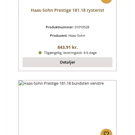
Haas-Sohn Prestige 181.18 rysterist
Produktnummer:
01010528
Producent:
Haas-Sohn
Almindelig pris:
843,91 kr.
Tilgængelig, leveringstid: 4-6 dage
Detaljer