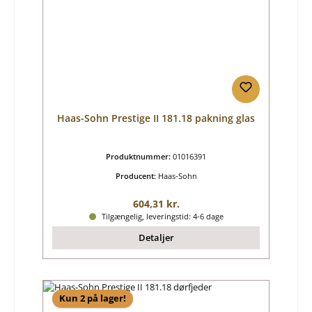
Haas-Sohn Prestige II 181.18 pakning glas
Produktnummer:
01016391
Producent:
Haas-Sohn
Almindelig pris:
604,31 kr.
Tilgængelig, leveringstid: 4-6 dage
Detaljer
Kun 2 på lager!