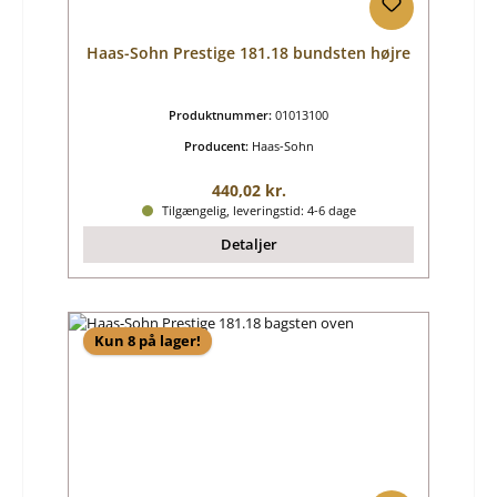
Haas-Sohn Prestige 181.18 bundsten højre
Produktnummer:
01013100
Producent:
Haas-Sohn
Almindelig pris:
440,02 kr.
Tilgængelig, leveringstid: 4-6 dage
Detaljer
Kun 8 på lager!