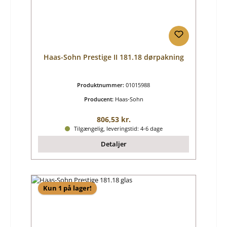
Haas-Sohn Prestige II 181.18 dørpakning
Produktnummer:
01015988
Producent:
Haas-Sohn
Almindelig pris:
806,53 kr.
Tilgængelig, leveringstid: 4-6 dage
Detaljer
Kun 1 på lager!