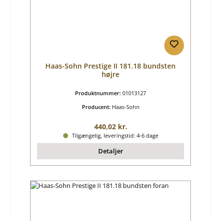
Haas-Sohn Prestige II 181.18 bundsten
højre
Produktnummer:
01013127
Producent:
Haas-Sohn
Almindelig pris:
440,02 kr.
Tilgængelig, leveringstid: 4-6 dage
Detaljer