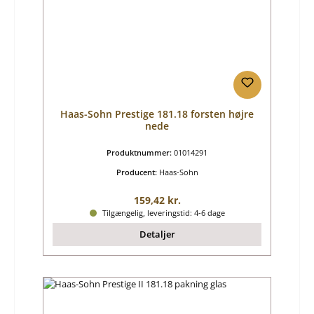
Haas-Sohn Prestige 181.18 forsten højre
nede
Produktnummer:
01014291
Producent:
Haas-Sohn
Almindelig pris:
159,42 kr.
Tilgængelig, leveringstid: 4-6 dage
Detaljer