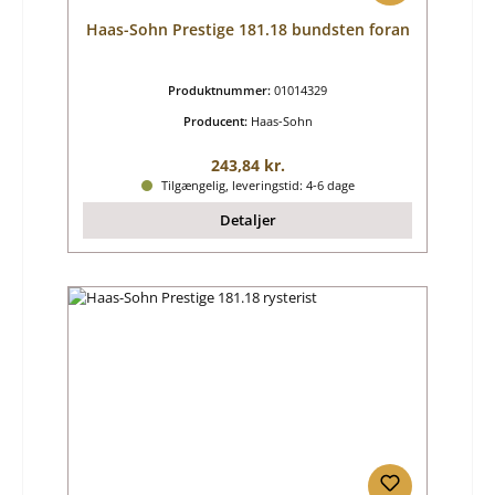
Haas-Sohn Prestige 181.18 bundsten foran
Produktnummer:
01014329
Producent:
Haas-Sohn
Almindelig pris:
243,84 kr.
Tilgængelig, leveringstid: 4-6 dage
Detaljer