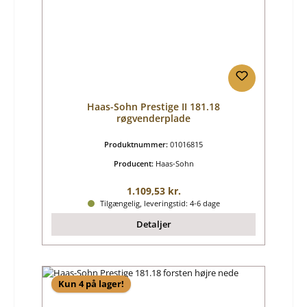
Haas-Sohn Prestige II 181.18
røgvenderplade
Produktnummer:
01016815
Producent:
Haas-Sohn
Almindelig pris:
1.109,53 kr.
Tilgængelig, leveringstid: 4-6 dage
Detaljer
Kun 4 på lager!