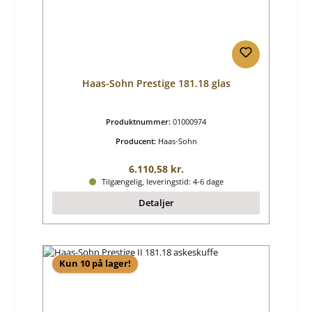
Haas-Sohn Prestige 181.18 glas
Produktnummer:
01000974
Producent:
Haas-Sohn
Almindelig pris:
6.110,58 kr.
Tilgængelig, leveringstid: 4-6 dage
Detaljer
Kun 10 på lager!