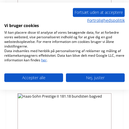
Fortsæt uden at acceptere
Fortrolighedspolitik
Vi bruger cookies
Haas-Sohn Prestige II 181.18 bagsten oven
Vi kan placere disse til analyse af vores besøgende data, for at forbedre
vores websted, vise personaliseret indhold og for at give dig en god
webstedsoplevelse. For mere information om cookies bruger vi åbne
Produktnummer:
01013053
indstillingerne.
Producent:
Haas-Sohn
Data indsamles med henblik på personalisering af reklamer og måling af
reklamekampagners effektivitet. Data kan blive delt med Google LLC, mere
information kan findes
her
.
Almindelig pris:
679,04 kr.
Tilgængelig, leveringstid: 4-6 dage
Detaljer
Accepter alle
Nej, juster