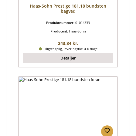
Haas-Sohn Prestige 181.18 bundsten
bagved
Produktnummer:
01014333
Producent:
Haas-Sohn
Almindelig pris:
243,84 kr.
Tilgængelig, leveringstid: 4-6 dage
Detaljer