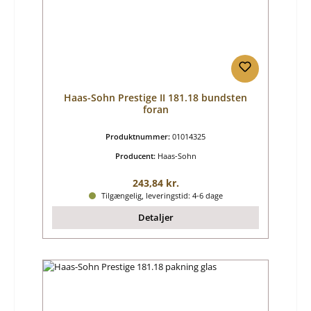
Haas-Sohn Prestige II 181.18 bundsten
foran
Produktnummer:
01014325
Producent:
Haas-Sohn
Almindelig pris:
243,84 kr.
Tilgængelig, leveringstid: 4-6 dage
Detaljer