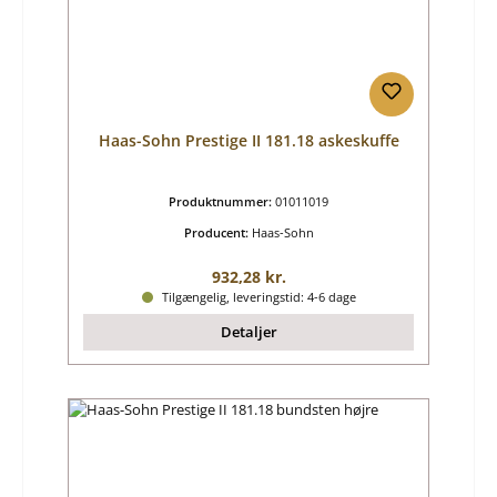
Haas-Sohn Prestige II 181.18 askeskuffe
Produktnummer:
01011019
Producent:
Haas-Sohn
Almindelig pris:
932,28 kr.
Tilgængelig, leveringstid: 4-6 dage
Detaljer