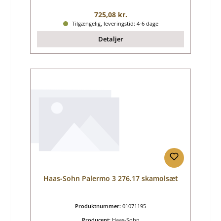
Almindelig pris:
725,08 kr.
Tilgængelig, leveringstid: 4-6 dage
Detaljer
Haas-Sohn Palermo 3 276.17 skamolsæt
Produktnummer:
01071195
Producent:
Haas-Sohn