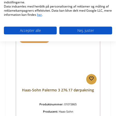
indstillingerne.
Almindelig pris:
337,70 kr.
Data indsamles med henblik på personalisering af reklamer og måling af
Tilgængelig, leveringstid: 4-6 dage
reklamekampagners effektivitet. Data kan blive delt med Google LLC, mere
information kan findes
her
.
Detaljer
Accepter alle
Nej, juster
Kun 8 på lager!
Haas-Sohn Palermo 3 276.17 dørpakning
Produktnummer:
01015865
Producent:
Haas-Sohn