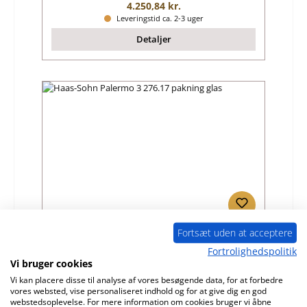
Almindelig pris:
4.250,84 kr.
Leveringstid ca. 2-3 uger
Detaljer
Fortsæt uden at acceptere
Haas-Sohn Palermo 3 276.17 pakning glas
Fortrolighedspolitik
Vi bruger cookies
Produktnummer:
01016090
Vi kan placere disse til analyse af vores besøgende data, for at forbedre
vores websted, vise personaliseret indhold og for at give dig en god
Producent:
Haas-Sohn
webstedsoplevelse. For mere information om cookies bruger vi åbne