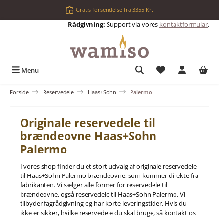
Gå til hovedindhold
Gratis forsendelse fra 3355 Kr.
Rådgivning:
Support via vores
kontaktformular
.
Du har 0 ønskelis
Menu
Forside
Reservedele
Haas+Sohn
Palermo
Originale reservedele til
brændeovne Haas+Sohn
Palermo
I vores shop finder du et stort udvalg af originale reservedele
til Haas+Sohn Palermo brændeovne, som kommer direkte fra
fabrikanten. Vi sælger alle former for reservedele til
brændeovne, også reservedele til Haas+Sohn Palermo. Vi
tilbyder fagrådgivning og har korte leveringstider. Hvis du
ikke er sikker, hvilke reservedele du skal bruge, så kontakt os