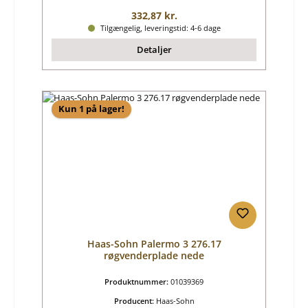
Almindelig pris:
332,87 kr.
Tilgængelig, leveringstid: 4-6 dage
Detaljer
Kun 1 på lager!
Haas-Sohn Palermo 3 276.17
røgvenderplade nede
Produktnummer:
01039369
Producent:
Haas-Sohn