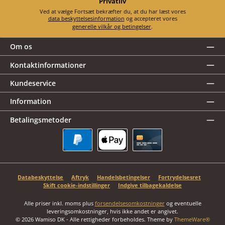
Privatliv
Ved at vælge Fortsæt bekræfter du, at du har læst vores
data beskyttelsesinformation
og accepteret vores
generelle vilkår og betingelser
.
Om os
Kontaktinformationer
Kundeservice
Information
Betalingsmetoder
PayPal
Apple Pay
Kreditkort
Databeskyttelse
Aftryk
Handelsbetingelser
Fortrydelsesret
Skift cookie-indstillinger
Indgive tilbagekaldelse
Alle priser inkl. moms plus
forsendelsesomkostninger
og eventuelle
leveringsomkostninger, hvis ikke andet er angivet.
© 2026 Wamiso DK - Alle rettigheder forbeholdes. Theme by
ThemeWare®