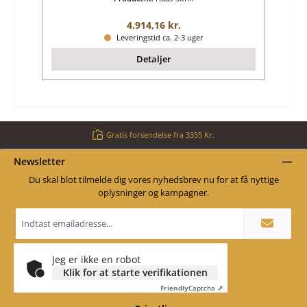
Almindelig pris:
4.914,16 kr.
Leveringstid ca. 2-3 uger
Detaljer
Gratis forsendelse fra 3355 Kr.
Newsletter
Du skal blot tilmelde dig vores nyhedsbrev nu for at få nyttige
oplysninger og kampagner.
Email
adresse
*
Jeg er ikke en robot
Klik for at starte verifikationen
Friendly
Captcha ⇗