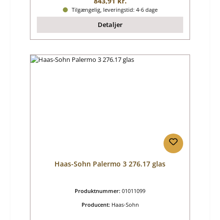
Almindelig pris:
843,91 kr.
Tilgængelig, leveringstid: 4-6 dage
Detaljer
Haas-Sohn Palermo 3 276.17 glas
Produktnummer:
01011099
Producent:
Haas-Sohn