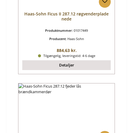
Haas-Sohn Ficus II 287.12 røgvenderplade
nede
Produktnummer:
01017449
Producent:
Haas-Sohn
Almindelig pris:
884,63 kr.
Tilgængelig, leveringstid: 4-6 dage
Detaljer