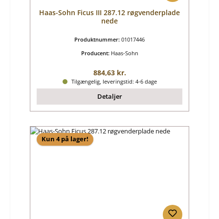
Haas-Sohn Ficus III 287.12 røgvenderplade
nede
Produktnummer:
01017446
Producent:
Haas-Sohn
Almindelig pris:
884,63 kr.
Tilgængelig, leveringstid: 4-6 dage
Detaljer
Kun 4 på lager!