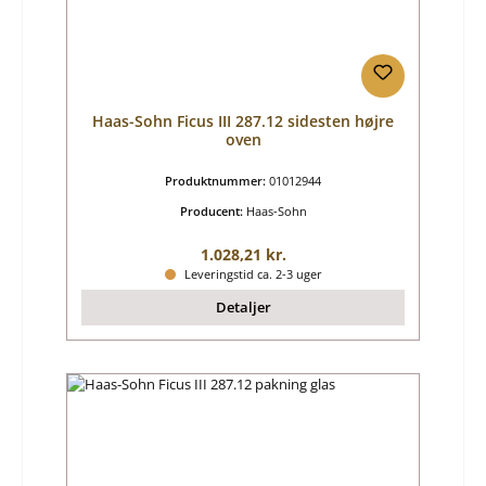
Haas-Sohn Ficus III 287.12 sidesten højre
oven
Produktnummer:
01012944
Producent:
Haas-Sohn
Almindelig pris:
1.028,21 kr.
Leveringstid ca. 2-3 uger
Detaljer