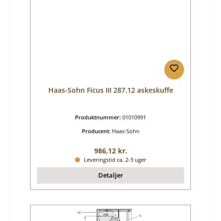
Haas-Sohn Ficus III 287.12 askeskuffe
Produktnummer:
01010991
Producent:
Haas-Sohn
Almindelig pris:
986,12 kr.
Leveringstid ca. 2-3 uger
Detaljer