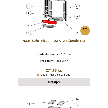
Haas-Sohn Ficus III 287.12 stående rist
Produktnummer:
01010952
Producent:
Haas-Sohn
Almindelig pris:
271,07 kr.
Leveringstid ca. 2-3 uger
Detaljer