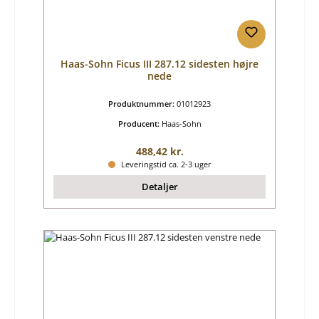
Haas-Sohn Ficus III 287.12 sidesten højre
nede
Produktnummer:
01012923
Producent:
Haas-Sohn
Almindelig pris:
488,42 kr.
Leveringstid ca. 2-3 uger
Detaljer