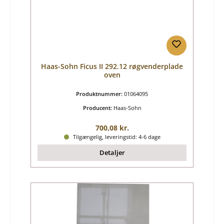
Haas-Sohn Ficus II 292.12 røgvenderplade
oven
Produktnummer:
01064095
Producent:
Haas-Sohn
Almindelig pris:
700,08 kr.
Tilgængelig, leveringstid: 4-6 dage
Detaljer