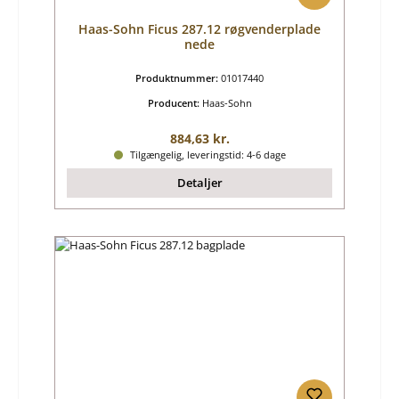
Haas-Sohn Ficus 287.12 røgvenderplade
nede
Produktnummer:
01017440
Producent:
Haas-Sohn
Almindelig pris:
884,63 kr.
Tilgængelig, leveringstid: 4-6 dage
Detaljer