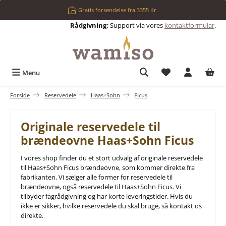
Gå til hovedindhold
Gratis forsendelse fra 3355 Kr.
Rådgivning:
Support via vores
kontaktformular
.
Du har 0 ønskelis
Menu
Forside
Reservedele
Haas+Sohn
Ficus
Originale reservedele til
brændeovne Haas+Sohn Ficus
I vores shop finder du et stort udvalg af originale reservedele
til Haas+Sohn Ficus brændeovne, som kommer direkte fra
fabrikanten. Vi sælger alle former for reservedele til
brændeovne, også reservedele til Haas+Sohn Ficus. Vi
tilbyder fagrådgivning og har korte leveringstider. Hvis du
ikke er sikker, hvilke reservedele du skal bruge, så kontakt os
direkte.