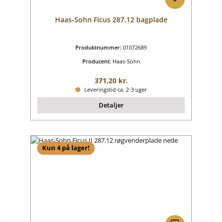
Haas-Sohn Ficus 287.12 bagplade
Produktnummer:
01072689
Producent:
Haas-Sohn
Almindelig pris:
371,20 kr.
Leveringstid ca. 2-3 uger
Detaljer
Kun 4 på lager!