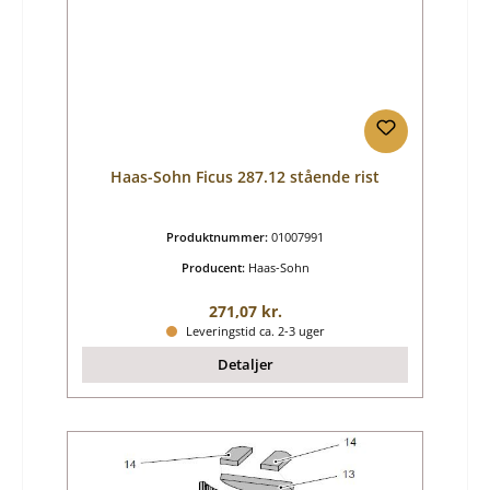
Haas-Sohn Ficus 287.12 stående rist
Produktnummer:
01007991
Producent:
Haas-Sohn
Almindelig pris:
271,07 kr.
Leveringstid ca. 2-3 uger
Detaljer