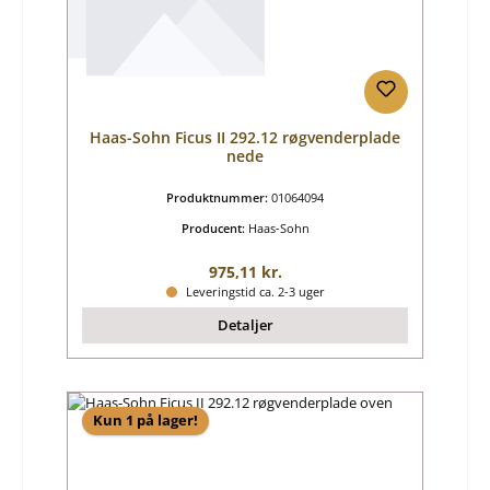
Haas-Sohn Ficus II 292.12 røgvenderplade
nede
Produktnummer:
01064094
Producent:
Haas-Sohn
Almindelig pris:
975,11 kr.
Leveringstid ca. 2-3 uger
Detaljer
Kun 1 på lager!