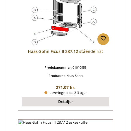
Haas-Sohn Ficus II 287.12 stående rist
Produktnummer:
01010953
Producent:
Haas-Sohn
Almindelig pris:
271,07 kr.
Leveringstid ca. 2-3 uger
Detaljer