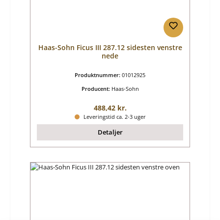
Haas-Sohn Ficus III 287.12 sidesten venstre
nede
Produktnummer:
01012925
Producent:
Haas-Sohn
Almindelig pris:
488,42 kr.
Leveringstid ca. 2-3 uger
Detaljer