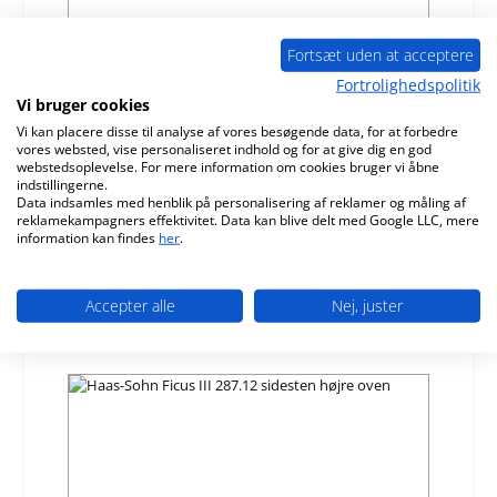
Fortsæt uden at acceptere
Fortrolighedspolitik
Vi bruger cookies
Haas-Sohn Ficus III 287.12 sidesten venstre
Vi kan placere disse til analyse af vores besøgende data, for at forbedre
oven
vores websted, vise personaliseret indhold og for at give dig en god
webstedsoplevelse. For mere information om cookies bruger vi åbne
Produktnummer:
01012937
indstillingerne.
Data indsamles med henblik på personalisering af reklamer og måling af
Producent:
Haas-Sohn
reklamekampagners effektivitet. Data kan blive delt med Google LLC, mere
information kan findes
her
.
Almindelig pris:
1.028,21 kr.
Leveringstid ca. 2-3 uger
Accepter alle
Nej, juster
Detaljer