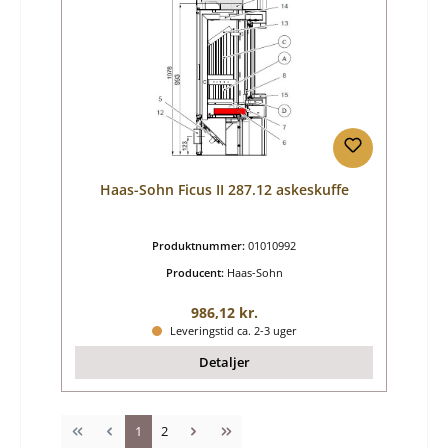
Haas-Sohn Ficus II 287.12 askeskuffe
Produktnummer:
01010992
Producent:
Haas-Sohn
Almindelig pris:
986,12 kr.
Leveringstid ca. 2-3 uger
Detaljer
Side
Side
1
2