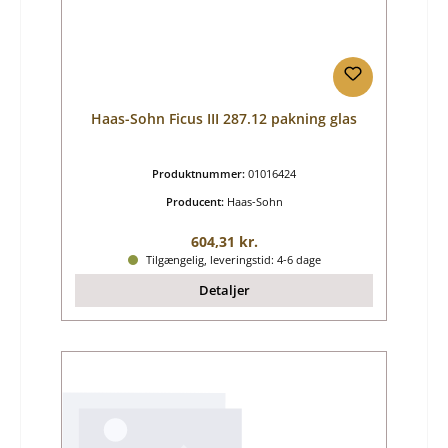
Haas-Sohn Ficus III 287.12 pakning glas
Produktnummer:
01016424
Producent:
Haas-Sohn
Almindelig pris:
604,31 kr.
Tilgængelig, leveringstid: 4-6 dage
Detaljer