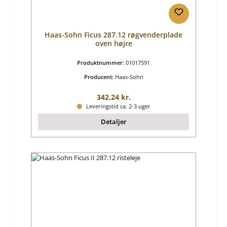
Haas-Sohn Ficus 287.12 røgvenderplade
oven højre
Produktnummer:
01017591
Producent:
Haas-Sohn
Almindelig pris:
342,24 kr.
Leveringstid ca. 2-3 uger
Detaljer