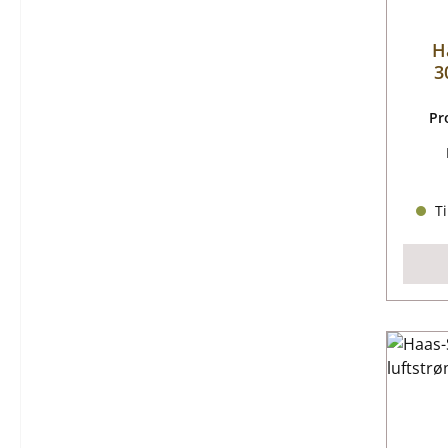
H
3
Pr
Ti