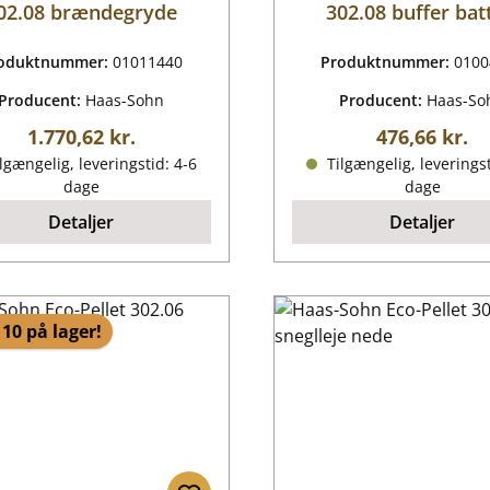
02.08 brændegryde
302.08 buffer bat
oduktnummer:
01011440
Produktnummer:
0100
Producent:
Haas-Sohn
Producent:
Haas-So
Almindelig pris:
Almindelig p
1.770,62 kr.
476,66 kr.
lgængelig, leveringstid: 4-6
Tilgængelig, leveringst
dage
dage
Detaljer
Detaljer
10 på lager!