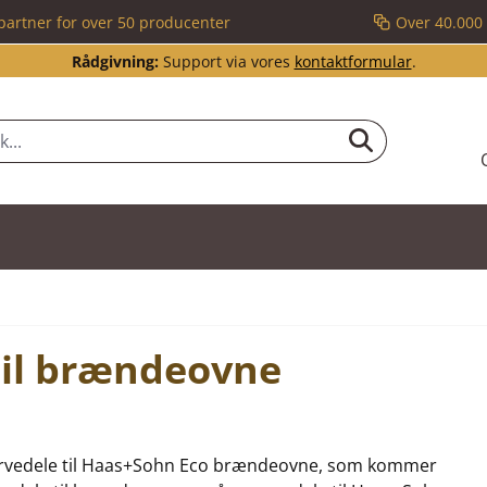
partner for over 50 producenter
Over 40.000 
Rådgivning:
Support via vores
kontaktformular
.
til brændeovne
reservedele til Haas+Sohn Eco brændeovne, som kommer