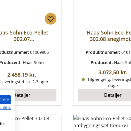
aas-Sohn Eco-Pellet
Haas-Sohn Eco-Pe
302.07
302.08 sneglmot
ftstrømningssensor
oduktnummer:
01009905
Produktnummer:
0101
Producent:
Haas-Sohn
Producent:
Haas-So
Almindelig pr
3.072,50 kr.
Almindelig pris:
2.458,19 kr.
Tilgængelig, leveringst
Leveringstid ca. 2-3 uger
dage
Detaljer
Detaljer
ptere
olitik
lse.