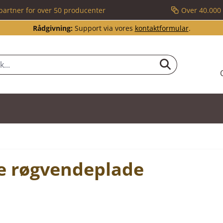
partner for over 50 producenter
Over 40.000 
Rådgivning:
Support via vores
kontaktformular
.
e røgvendeplade