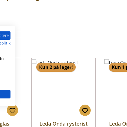
ptere
olitik
lse.
Kun 2 på lager!
Kun 1 
glas
Leda Onda rysterist
Leda O