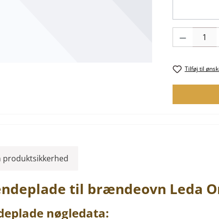
Produktmængde
Tilføj til øns
 produktsikkerhed
vendeplade til brændeovn
Leda
O
deplade
nøgledata: