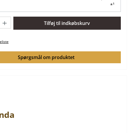
*¹
: Indtast det ønskede beløb, eller brug knapperne til at øge ell
Tilføj til indkøbskurv
keliste
Spørgsmål om produktet
nda