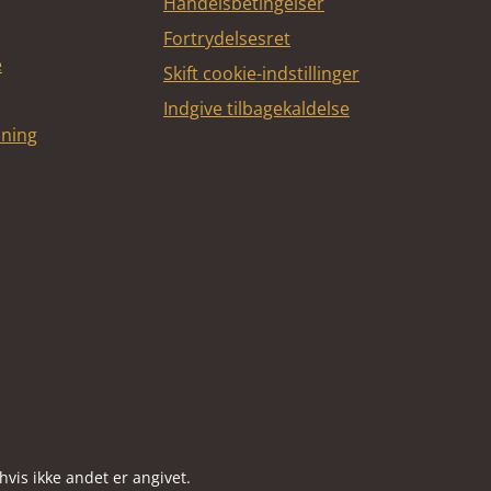
Handelsbetingelser
Fortrydelsesret
e
Skift cookie-indstillinger
Indgive tilbagekaldelse
dning
vis ikke andet er angivet.