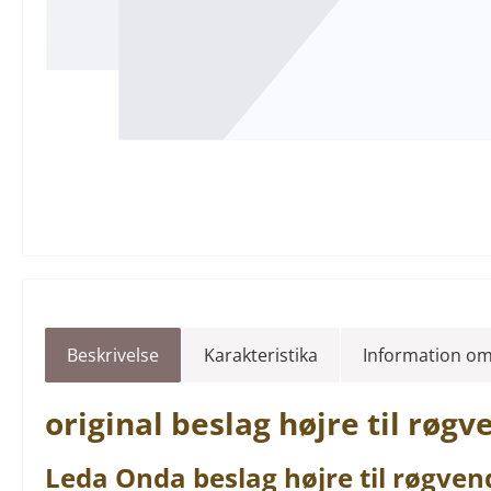
Beskrivelse
Karakteristika
Information om
original
beslag
højre
til røg
Leda
Onda
beslag
højre
til
røgven