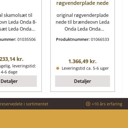
røgvenderplade nede
al skamolsæt til
original røgvenderplade
vn Leda Onda 8-
nede til brændeovn Leda
 sæt Leda Onda
Onda Leda Onda
æt nøgledata: 8
røgvenderplade nede
tnummer:
01035506
Produktnummer:
01066533
stk
nøgledata: vendeplade,
ndingskammerfor
røgvendeplade
ing,
mindelig pris:
233,14 kr.
Almindelig pris:
1.366,49 kr.
ndingskammermu
gelig, leveringstid:
Leveringstid ca. 5-6 uger
en materiale
4-6 dage
otte Sidesten
Detaljer
Detaljer
 foran (103 x 410
) Sidesten højre
(103 x 410 x 30
reservedele i sortimentet
+10 års erfaring
desten venstre
e (103 x 410 x 30
desten midt til
03 x 410 x 30 mm)