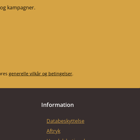
ten venstre bag
r og kampagner.
x 410 x 30 mm)
 højre bag (116 x
0 x 30 mm)
gssten venstre
x 410 x 30 mm)
sten højre (103 x
0 x 30 mm)
ores
generelle vilkår og betingelser
.
Information
Databeskyttelse
Aftryk