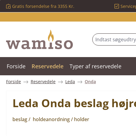
Gratis forsendelse fra 3355 Kr.
Service
 til hovedindhold
Spring til søgning
Gå til hovednavigation
Forside
Reservedele
Typer af reservedele
Forside
Reservedele
Leda
Onda
Leda Onda beslag højr
beslag / holdeanordning / holder