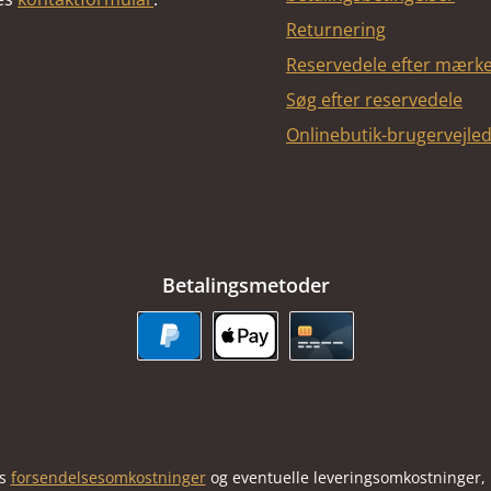
Returnering
Reservedele efter mærk
Søg efter reservedele
Onlinebutik-brugervejle
Betalingsmetoder
PayPal
Apple Pay
Kreditkort
us
forsendelsesomkostninger
og eventuelle leveringsomkostninger, h