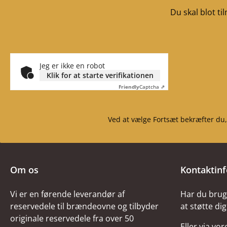
pakning Måler 8mm x
Du skal blot t
2mm Længde 0,12m
selvklæbende silikone
Leveringsomfang 1
patron
Jeg er ikke en robot
Klik for at starte verifikationen
Friendly
Captcha ⇗
Ved at vælge Fortsæt bekræfter du,
Om os
Kontaktin
Vi er en førende leverandør af
Har du brug 
reservedele til brændeovne og tilbyder
at støtte dig
originale reservedele fra over 50
Eller via vo