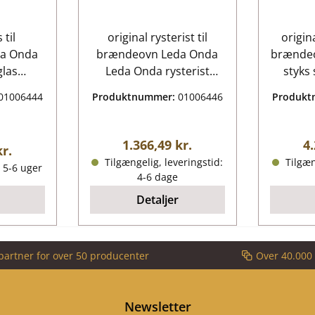
 til
original rysterist til
origin
a Onda
brændeovn Leda Onda
brændeo
glas
Leda Onda rysterist
styks
nøgledata:
skamols
01006444
Produktnummer:
01006446
Produk
/H) 318
støbejernsrist,
x 5 mm
brandkammerrist mål
Forbræ
60 mm
(B/L/H) 322 mm x 355
Almindelig pris:
Al
1.366,49 kr.
4.
 pris:
kr.
orm buet
mm x 15 mm materiale
forbræ
Tilgængelig, leveringstid:
Tilgæn
 5-6 uger
ndig
støbning position 1 i den
rst
4-6 dage
eksploderede visning
cham
Detaljer
venstre
x 30 mm
foran 
partner for over 50 producenter
Over 40.000 
mm) Si
midterst
mm) Si
Newsletter
højre (1