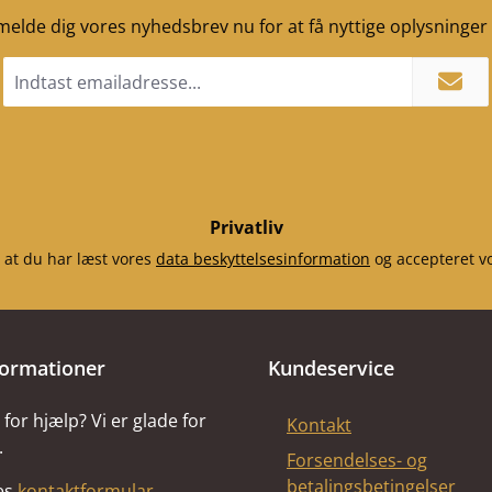
Sides
ilmelde dig vores nyhedsbrev nu for at få nyttige oplysninge
(116 
Sidesten
Email
adresse
41
*
Bagvæ
(103 
Bagvægs
41
Privatliv
 at du har læst vores
data beskyttelsesinformation
og accepteret v
formationer
Kundeservice
for hjælp? Vi er glade for
Kontakt
.
Forsendelses- og
betalingsbetingelser
res
kontaktformular
.