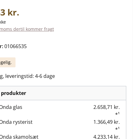
is:
3 kr.
kke
. moms dertil kommer fragt
r:
01066535
gelig.
g, leveringstid: 4-6 dage
 produkter
Onda glas
2.658,71 kr.
*¹
Onda rysterist
1.366,49 kr.
*¹
 Onda skamolsæt
4.233,14 kr.