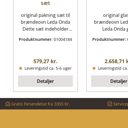
sæt
original pakning sæt til
original glas
brændeovn Leda Onda
brændeovn Led
Dette sæt indeholder
Leda Onda 
tætningssnore til ruden
nøgledata: glaslåge,
Produktnummer:
01004184
Produktnummer:
og varmedøren. Der er
vindue mål (B/L
brug for en patronpresse
mm x 454 mm 
til at påføre klæbemidlet.
bue længde 3
Almindelig pris:
Almindelig
579,27 kr.
2.658,71 
5-styks sæt Leda Onda
materiale glas f
Leveringstid ca. 5-6 uger
Leveringstid ca.
pakning nøgledata:
varmebesta
Snorforsegling hvid
Detaljer
Detaljer
Diameter 8 mm Længde
2,20 m Snorforsegling
hvid Diameter 6 mm
Gratis forsendelse fra 3355 Kr.
Service
Længde 0,40 m flad
pakning Måler 8mm x
2mm Længde 1,70 m
selvklæbende flad