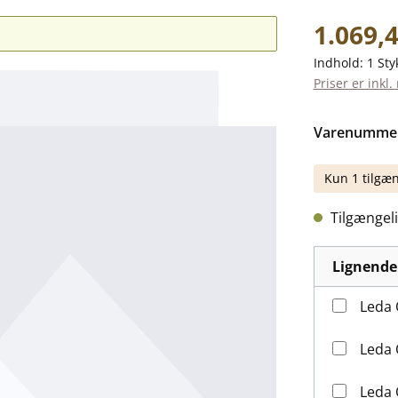
Almindelig pr
1.069,4
Indhold:
1 Sty
Priser er inkl
Varenumme
Kun 1 tilgæn
Tilgængeli
Lignende
Leda 
Leda 
Leda