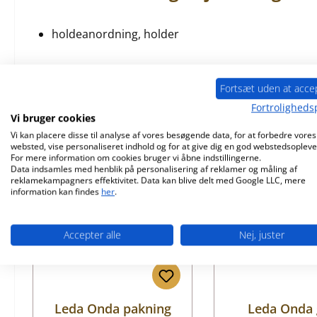
holdeanordning, holder
Fortsæt uden at acce
Fortrolighedsp
Lignende produkter
Vi bruger cookies
Vi kan placere disse til analyse af vores besøgende data, for at forbedre vores
websted, vise personaliseret indhold og for at give dig en god webstedsopleve
Spring produktgalleriet over
For mere information om cookies bruger vi åbne indstillingerne.
Data indsamles med henblik på personalisering af reklamer og måling af
reklamekampagners effektivitet. Data kan blive delt med Google LLC, mere
information kan findes
her
.
Accepter alle
Nej, juster
Leda Onda pakning
Leda Onda 