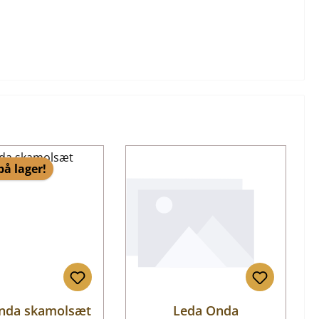
på lager!
nda skamolsæt
Leda Onda