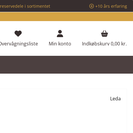
reservedele i sortimentet
+10 års erfaring
Du har 0 ønskeliste varer
Overvågningsliste
Min konto
Indkøbskurv
0,00 kr.
Leda