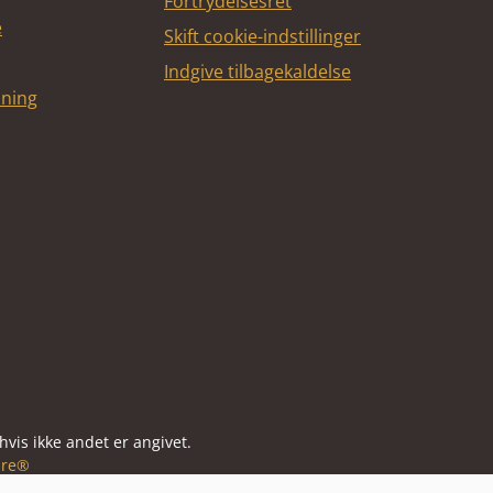
Fortrydelsesret
e
Skift cookie-indstillinger
Indgive tilbagekaldelse
dning
vis ikke andet er angivet.
re®