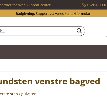
partner for over 50 producenter
Over 40.000 
Rådgivning:
Support via vores
kontaktformular
.
ndsten venstre bagved
ste sten / gulvsten