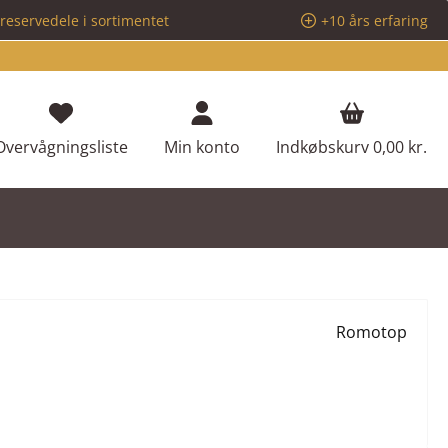
reservedele i sortimentet
+10 års erfaring
Du har 0 ønskeliste varer
Overvågningsliste
Min konto
Indkøbskurv
0,00 kr.
Romotop