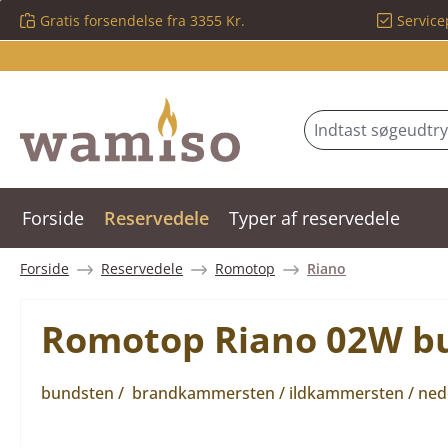
Gratis forsendelse fra 3355 Kr.
Service
 til hovedindhold
Spring til søgning
Gå til hovednavigation
Forside
Reservedele
Typer af reservedele
Forside
Reservedele
Romotop
Riano
Romotop Riano 02W bu
bundsten / brandkammersten / ildkammersten / neder