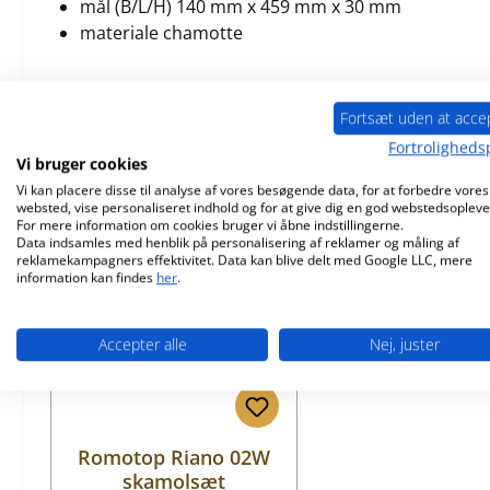
mål (B/L/H) 140 mm x 459 mm x 30 mm
materiale chamotte
Fortsæt uden at acce
Fortrolighedsp
Lignende produkter
Vi bruger cookies
Vi kan placere disse til analyse af vores besøgende data, for at forbedre vores
websted, vise personaliseret indhold og for at give dig en god webstedsopleve
Spring produktgalleriet over
For mere information om cookies bruger vi åbne indstillingerne.
Data indsamles med henblik på personalisering af reklamer og måling af
reklamekampagners effektivitet. Data kan blive delt med Google LLC, mere
information kan findes
her
.
Accepter alle
Nej, juster
Romotop Riano 02W
skamolsæt