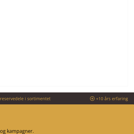
reservedele i sortimentet
+10 års erfaring
r og kampagner.