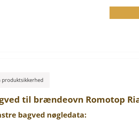
 produktsikkerhed
gved
til brændeovn
Romotop
Ri
stre
bagved
nøgledata: