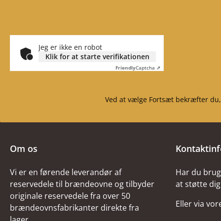
bag (140 x 459 x 30 mm)
Bagvægssten venstre
(140 x 459 x 30 mm),
bagvægssten højre (140 x
Jeg er ikke en robot
459 x 30 mm)
Klik for at starte verifikationen
Bagvægssten venstre
Friendly
Captcha ⇗
midter (113 x 459 x 30
mm), bagvægssten højre
Ved at vælge Fortsæt bekræfter du,
midter (113 x 459 x 30
mm) Bagvægssten i
midten (113 x 459 x 30
mm) Materiale vermiculit
Om os
Kontaktin
kabelafbøjning (535 x 171
x 30 mm)
Vi er en førende leverandør af
Har du brug 
reservedele til brændeovne og tilbyder
at støtte dig
originale reservedele fra over 50
Eller via vo
brændeovnsfabrikanter direkte fra
lager.