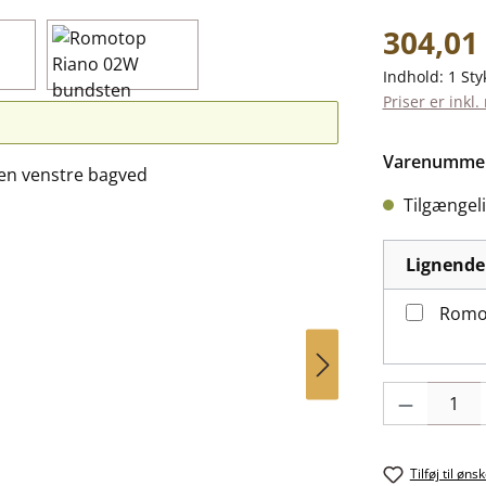
Almindelig pr
304,01 
Indhold:
1 Sty
Priser er inkl
Varenumme
Tilgængeli
Lignende
Romo
Produktmængde
Tilføj til øns