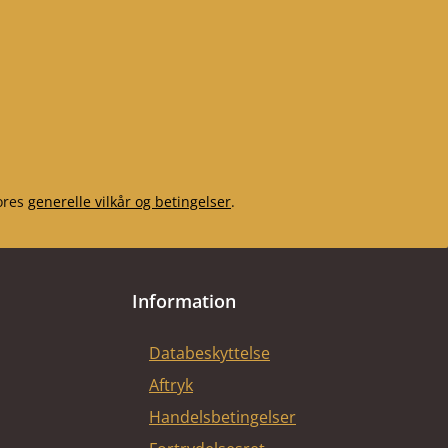
ores
generelle vilkår og betingelser
.
Information
Databeskyttelse
Aftryk
Handelsbetingelser