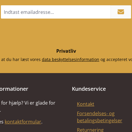
Email
adresse
*
Privatliv
 at du har læst vores
data beskyttelsesinformation
og accepteret v
formationer
Kundeservice
for hjælp? Vi er glade for
Kontakt
.
Forsendelses- og
betalingsbetingelser
res
kontaktformular
.
Returnering