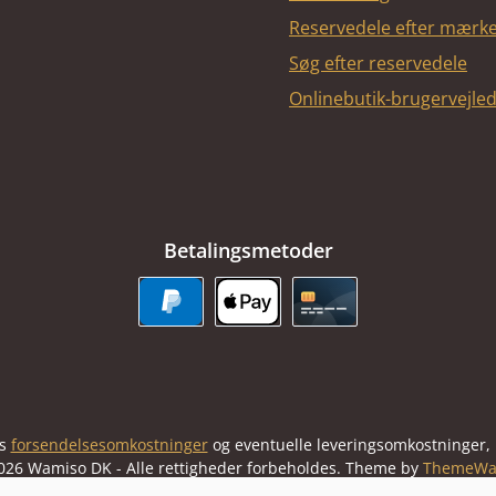
Reservedele efter mærk
Søg efter reservedele
Onlinebutik-brugervejle
Betalingsmetoder
PayPal
Apple Pay
Kreditkort
us
forsendelsesomkostninger
og eventuelle leveringsomkostninger, h
026 Wamiso DK - Alle rettigheder forbeholdes. Theme by
ThemeWa