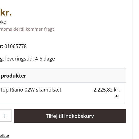
is:
kr.
kke
. moms dertil kommer fragt
r:
01065778
g, leveringstid: 4-6 dage
 produkter
top Riano 02W skamolsæt
2.225,82 kr.
*¹
: Indtast det ønskede beløb, eller brug knapperne til at øge ell
Tilføj til indkøbskurv
keliste