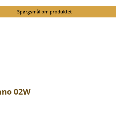
Spørgsmål om produktet
ano
02W