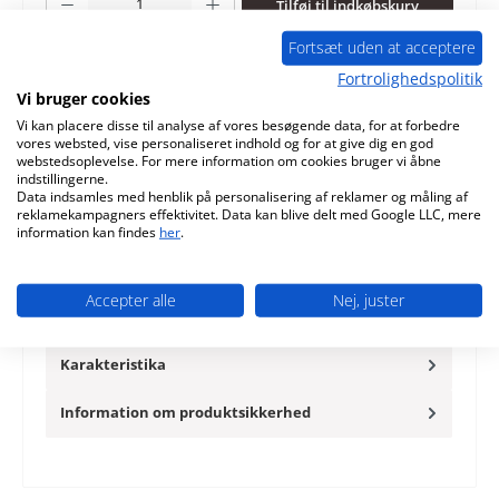
Tilføj til indkøbskurv
Fortsæt uden at acceptere
Tilføj til ønskeliste
Fortrolighedspolitik
Vi bruger cookies
Spørgsmål om produktet
Vi kan placere disse til analyse af vores besøgende data, for at forbedre
vores websted, vise personaliseret indhold og for at give dig en god
webstedsoplevelse. For mere information om cookies bruger vi åbne
indstillingerne.
Data indsamles med henblik på personalisering af reklamer og måling af
reklamekampagners effektivitet. Data kan blive delt med Google LLC, mere
information kan findes
her
.
Beskrivelse
original skamolsæt til brændeovn Skantherm Solo 2.0 9-
styks sæt Skantherm Solo 2.0 skamolsæt nøgledata:
Accepter alle
Nej, juster
brænderumssten, f…
Mere
Karakteristika
Information om produktsikkerhed