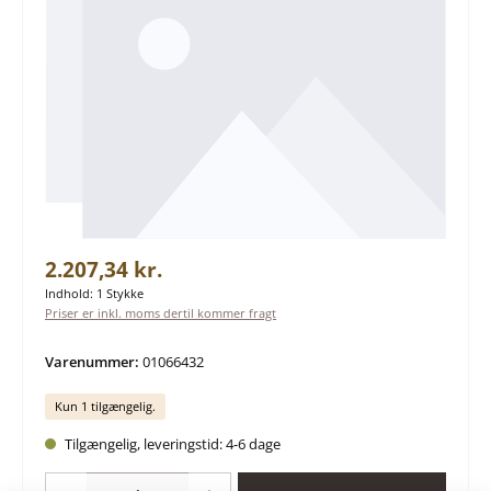
Almindelig pris:
2.207,34 kr.
Indhold:
1 Stykke
Priser er inkl. moms dertil kommer fragt
Varenummer:
01066432
Kun 1 tilgængelig.
Tilgængelig, leveringstid: 4-6 dage
Produktmængde: Indtast det ønskede beløb, eller brug knapperne til at øge 