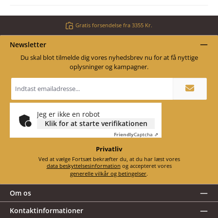
Gratis forsendelse fra 3355 Kr.
Newsletter
Du skal blot tilmelde dig vores nyhedsbrev nu for at få nyttige
oplysninger og kampagner.
Email
adresse
*
Jeg er ikke en robot
Klik for at starte verifikationen
Friendly
Captcha ⇗
Privatliv
Ved at vælge Fortsæt bekræfter du, at du har læst vores
data beskyttelsesinformation
og accepteret vores
generelle vilkår og betingelser
.
Om os
Kontaktinformationer