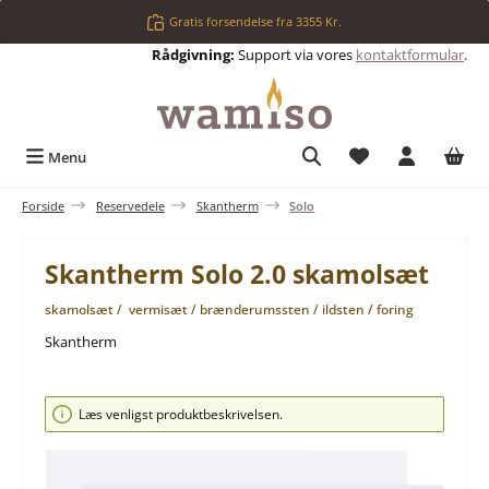
Gå til hovedindhold
Gratis forsendelse fra 3355 Kr.
Rådgivning:
Support via vores
kontaktformular
.
Du har 0 ønskelis
Menu
Forside
Reservedele
Skantherm
Solo
Skantherm Solo 2.0 skamolsæt
skamolsæt / vermisæt / brænderumssten / ildsten / foring
Skantherm
Spring over billedgalleri
Læs venligst produktbeskrivelsen.