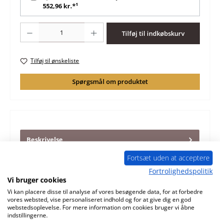
552,96 kr.*¹
Produktmængde: Indtast det ønskede beløb, eller brug knapperne til at øge 
Tilføj til indkøbskurv
Tilføj til ønskeliste
Spørgsmål om produktet
Beskrivelse
original røgvenderplade A til pejseindsats Spartherm
Fortsæt uden at acceptere
Varia 2R-80h Passer til modeller indtil 07/2022 2-styks sæt
Fortrolighedspolitik
Sparther…
Mere
Vi bruger cookies
Karakteristika
Vi kan placere disse til analyse af vores besøgende data, for at forbedre
vores websted, vise personaliseret indhold og for at give dig en god
webstedsoplevelse. For mere information om cookies bruger vi åbne
Information om produktsikkerhed
indstillingerne.