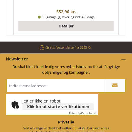
Almindelig pris:
552,96 kr.
Tilgængelig, leveringstid: 4-6 dage
Detaljer
Gratis forsendelse fra 3355 Kr.
Newsletter
Du skal blot tilmelde dig vores nyhedsbrev nu for at få nyttige
oplysninger og kampagner.
Email
adresse
*
Jeg er ikke en robot
Klik for at starte verifikationen
Friendly
Captcha ⇗
Privatliv
Ved at vælge Fortsæt bekræfter du, at du har læst vores