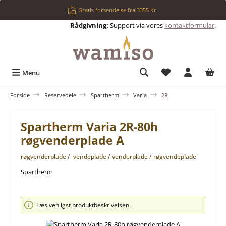
Gå til hovedindhold
Gratis forsendelse fra 3355 Kr.
Rådgivning:
Support via vores
kontaktformular
.
Du har 0 ønskelis
Menu
Forside
Reservedele
Spartherm
Varia
2R
Spartherm Varia 2R-80h
røgvenderplade A
røgvenderplade / vendeplade / venderplade / røgvendeplade
Spartherm
Spring over billedgalleri
Læs venligst produktbeskrivelsen.