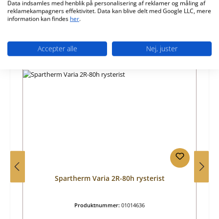
Data indsamles med henblik på personalisering af reklamer og måling af
reklamekampagners effektivitet. Data kan blive delt med Google LLC, mere
information kan findes
her
.
Accepter alle
Nej, juster
Spring produktgalleriet over
Lignende produkter
Spartherm Varia 2R-80h rysterist
Produktnummer:
01014636