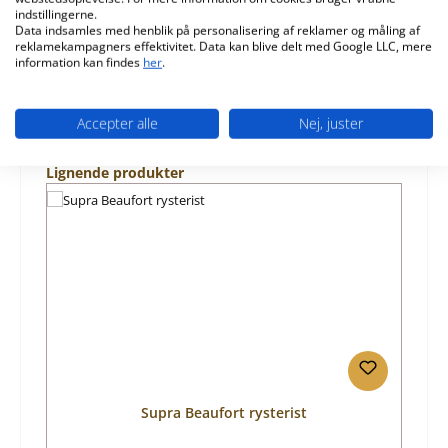
indstillingerne.
Data indsamles med henblik på personalisering af reklamer og måling af
Information om produktsikkerhed
reklamekampagners effektivitet. Data kan blive delt med Google LLC, mere
information kan findes
her
.
Accepter alle
Nej, juster
Spring produktgalleriet over
Lignende produkter
Supra Beaufort rysterist