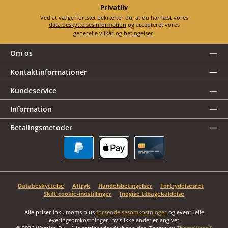
Privatliv
Ved at vælge Fortsæt bekræfter du, at du har læst vores
data beskyttelsesinformation
og accepteret vores
generelle vilkår og betingelser
.
Om os
Kontaktinformationer
Kundeservice
Information
Betalingsmetoder
PayPal
Apple Pay
Kreditkort
Databeskyttelse
Aftryk
Handelsbetingelser
Fortrydelsesret
Skift cookie-indstillinger
Indgive tilbagekaldelse
Alle priser inkl. moms plus
forsendelsesomkostninger
og eventuelle
leveringsomkostninger, hvis ikke andet er angivet.