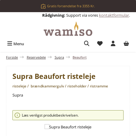
Gå til hovedindhold
Gratis forsendelse fra 3355 Kr.
Rådgivning:
Support via vores
kontaktformular
.
Du har 0 ønskelis
Menu
Forside
Reservedele
Supra
Beaufort
Supra Beaufort risteleje
risteleje / brændkammergulv / risteholder / ristramme
Supra
Spring over billedgalleri
Læs venligst produktbeskrivelsen.