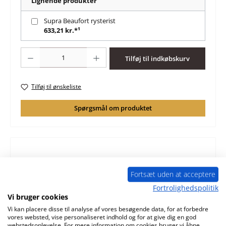
Lignende produkter
Supra Beaufort rysterist
633,21 kr.*¹
Produktmængde: Indtast det ønskede beløb, eller brug knapperne til at øge 
Tilføj til indkøbskurv
Tilføj til ønskeliste
Spørgsmål om produktet
Beskrivelse
Fortsæt uden at acceptere
original risteleje til brændeovn Supra Beaufort Supra
Fortrolighedspolitik
Beaufort risteleje nøgledata: brændkammergulv,
Vi bruger cookies
ristramme mål (B/L/H…
Mere
Vi kan placere disse til analyse af vores besøgende data, for at forbedre
vores websted, vise personaliseret indhold og for at give dig en god
Karakteristika
webstedsoplevelse. For mere information om cookies bruger vi åbne