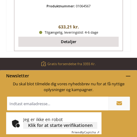
Produktnummer:
01064567
Almindelig pris:
633,21 kr.
Tilgængelig, leveringstid: 4-6 dage
Detaljer
Gratis forsendelse fra 3355 Kr.
Newsletter
Du skal blot tilmelde dig vores nyhedsbrev nu for at få nyttige
oplysninger og kampagner.
Email
adresse
*
Jeg er ikke en robot
Klik for at starte verifikationen
Friendly
Captcha ⇗