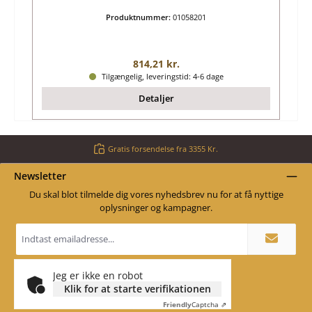
Produktnummer:
01058201
Almindelig pris:
814,21 kr.
Tilgængelig, leveringstid: 4-6 dage
Detaljer
Gratis forsendelse fra 3355 Kr.
Newsletter
Du skal blot tilmelde dig vores nyhedsbrev nu for at få nyttige
oplysninger og kampagner.
Email
adresse
*
Jeg er ikke en robot
Klik for at starte verifikationen
Friendly
Captcha ⇗