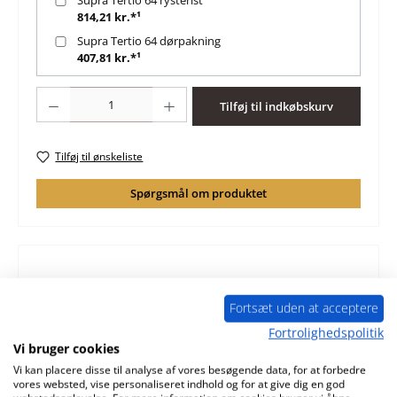
814,21 kr.*¹
Supra Tertio 64 dørpakning
407,81 kr.*¹
Produktmængde: Indtast det ønskede beløb, eller brug knapperne til at øge 
Tilføj til indkøbskurv
Tilføj til ønskeliste
Spørgsmål om produktet
Beskrivelse
Fortsæt uden at acceptere
original pakning glas til pejseindsats Supra Tertio 64
Fortrolighedspolitik
Supra Tertio 64 pakning glas nøgledata: pakningssnor,
Vi bruger cookies
pakning læng…
Mere
Vi kan placere disse til analyse af vores besøgende data, for at forbedre
vores websted, vise personaliseret indhold og for at give dig en god
Karakteristika