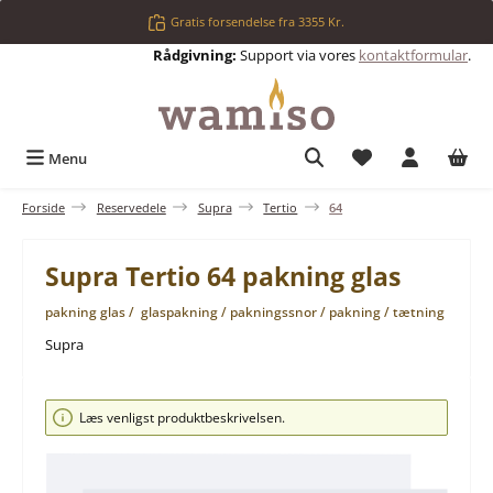
Gå til hovedindhold
Gratis forsendelse fra 3355 Kr.
Rådgivning:
Support via vores
kontaktformular
.
Du har 0 ønskelis
Menu
Forside
Reservedele
Supra
Tertio
64
Supra Tertio 64 pakning glas
pakning glas / glaspakning / pakningssnor / pakning / tætning
Supra
Spring over billedgalleri
Læs venligst produktbeskrivelsen.