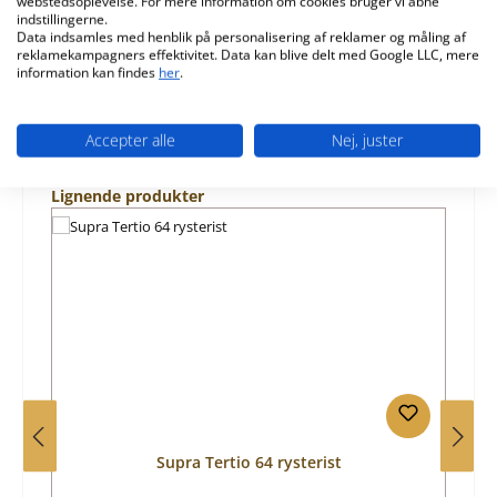
webstedsoplevelse. For mere information om cookies bruger vi åbne
indstillingerne.
Data indsamles med henblik på personalisering af reklamer og måling af
Information om produktsikkerhed
reklamekampagners effektivitet. Data kan blive delt med Google LLC, mere
information kan findes
her
.
Accepter alle
Nej, juster
Spring produktgalleriet over
Lignende produkter
Supra Tertio 64 rysterist