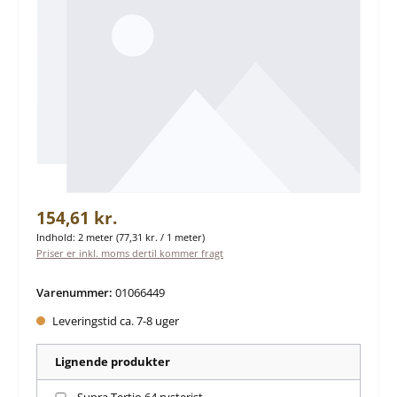
Almindelig pris:
154,61 kr.
Indhold:
2 meter
(77,31 kr. / 1 meter)
Priser er inkl. moms dertil kommer fragt
Varenummer:
01066449
Leveringstid ca. 7-8 uger
Lignende produkter
Supra Tertio 64 rysterist