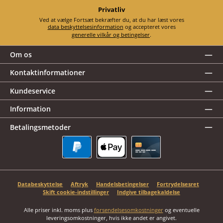
Privatliv
Ved at vælge Fortsæt bekræfter du, at du har læst vores
data beskyttelsesinformation
og accepteret vores
generelle vilkår og betingelser
.
Om os
Kontaktinformationer
Kundeservice
Information
Betalingsmetoder
PayPal
Apple Pay
Kreditkort
Databeskyttelse
Aftryk
Handelsbetingelser
Fortrydelsesret
Skift cookie-indstillinger
Indgive tilbagekaldelse
Alle priser inkl. moms plus
forsendelsesomkostninger
og eventuelle
leveringsomkostninger, hvis ikke andet er angivet.