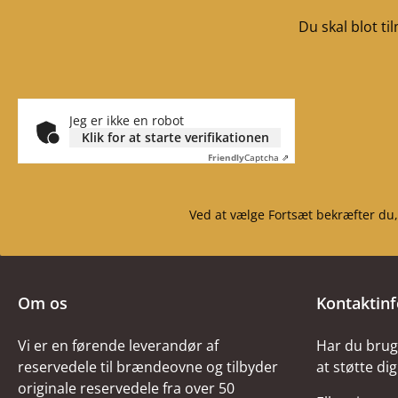
Du skal blot t
Jeg er ikke en robot
Klik for at starte verifikationen
Friendly
Captcha ⇗
Ved at vælge Fortsæt bekræfter du,
Om os
Kontaktin
Vi er en førende leverandør af
Har du brug 
reservedele til brændeovne og tilbyder
at støtte dig
originale reservedele fra over 50