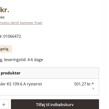
is:
kr.
kke
. moms dertil kommer fragt
r:
01066472
gelig.
g, leveringstid: 4-6 dage
 produkter
er KS 109-6 A rysterist
501,27 kr.*
¹
: Indtast det ønskede beløb, eller brug knapperne til at øge ell
Tilføj til indkøbskurv