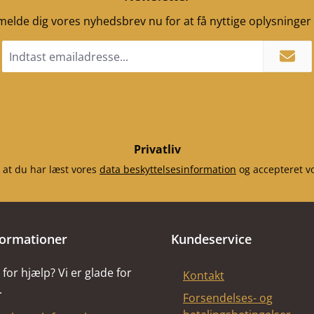
fremad
ilmelde dig vores nyhedsbrev nu for at få nyttige oplysninge
Email
adresse
*
Privatliv
 at du har læst vores
data beskyttelsesinformation
og accepteret v
formationer
Kundeservice
for hjælp? Vi er glade for
Kontakt
.
Forsendelses- og