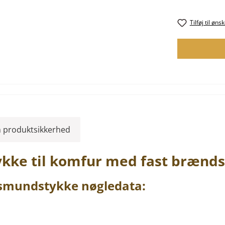
Tilføj til øns
 produktsikkerhed
ykke
til komfur med fast brænd
smundstykke
nøgledata: