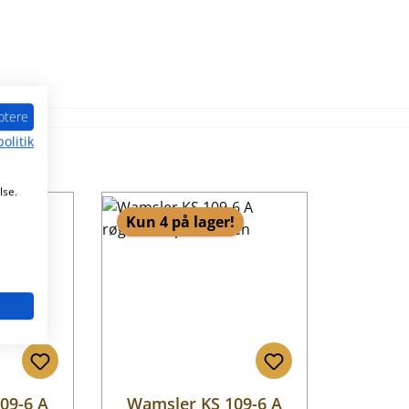
ptere
olitik
lse.
r!
Kun 4 på lager!
09-6 A
Wamsler KS 109-6 A