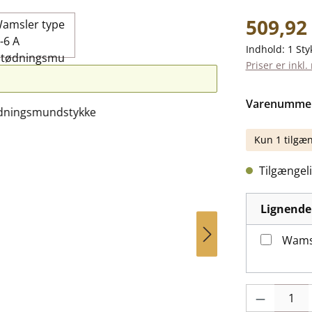
Almindelig pr
509,92 
Indhold:
1 Sty
Priser er inkl
Varenumme
Kun 1 tilgæn
Tilgængeli
Lignende
Wamsl
Produktmængde