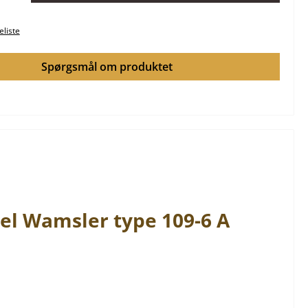
keliste
Spørgsmål om produktet
sel
Wamsler
type
109-6 A