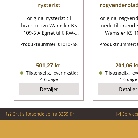
rysterist
røgvenderpla
original rysterist til
original røgven
brændeovn Wamsler KS
nede til brænd
109-6 A Egnet til 6 KW-
Wamsler KS 1
enheder Wamsler KS
Wamsler KS 1
Produktnummer:
01010758
Produktnummer:
109-6 A rysterist
røgvenderplad
nøgledata: askerist,
nøgledata: vendeplade,
støbejernsrist diameter
røgvendeplade 
Almindelig pris:
Almindeli
501,27 kr.
201,06 k
187 mm styrke 13 mm
mål (B/L/H) 346 
Tilgængelig, leveringstid:
Tilgængelig, lev
materiale støbning form
mm x 35 mm ma
4-6 dage
4-6 dage
rund farve sort Ristleje er
chamotte positi
Detaljer
Detaljer
ikke inkluderet position
den eksplod
47 i den eksploderede
visning
visning
Gratis forsendelse fra 3355 Kr.
Service