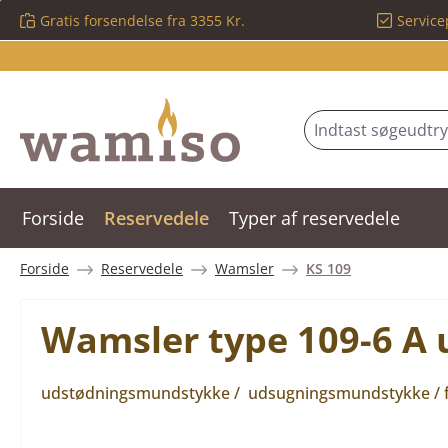
Gratis forsendelse fra 3355 Kr.
Service
 til hovedindhold
Spring til søgning
Gå til hovednavigation
Forside
Reservedele
Typer af reservedele
Forside
Reservedele
Wamsler
KS 109
Wamsler type 109-6 A
udstødningsmundstykke / udsugningsmundstykke / 