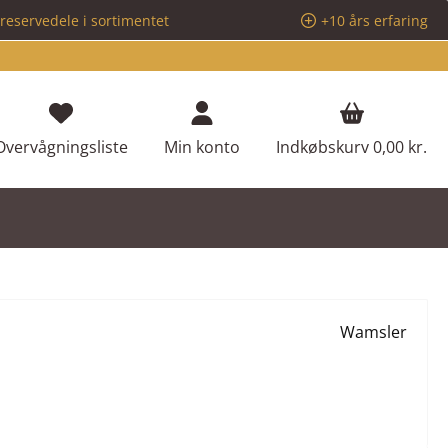
reservedele i sortimentet
+10 års erfaring
Du har 0 ønskeliste varer
Overvågningsliste
Min konto
Indkøbskurv
0,00 kr.
Wamsler