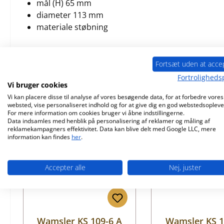
mål (H) 65 mm
diameter 113 mm
materiale støbning
Fortsæt uden at acce
Fortrolighedsp
Lignende produkter
Vi bruger cookies
Vi kan placere disse til analyse af vores besøgende data, for at forbedre vores
websted, vise personaliseret indhold og for at give dig en god webstedsopleve
Spring produktgalleriet over
For mere information om cookies bruger vi åbne indstillingerne.
Kun 3 på lager!
Kun 10 på lage
Data indsamles med henblik på personalisering af reklamer og måling af
reklamekampagners effektivitet. Data kan blive delt med Google LLC, mere
information kan findes
her
.
Accepter alle
Nej, juster
Wamsler KS 109-6 A
Wamsler KS 1