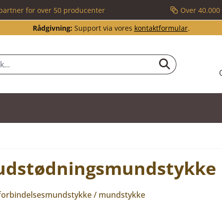
partner for over 50 producenter
Over 40.000 
Rådgivning:
Support via vores
kontaktformular
.
 udstødningsmundstykke
forbindelsesmundstykke / mundstykke