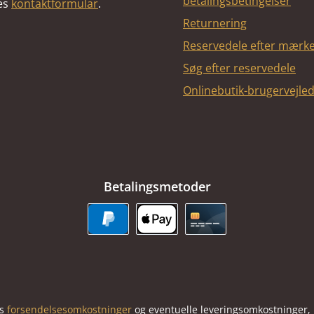
betalingsbetingelser
res
kontaktformular
.
Returnering
Reservedele efter mærk
Søg efter reservedele
Onlinebutik-brugervejle
Betalingsmetoder
PayPal
Apple Pay
Kreditkort
us
forsendelsesomkostninger
og eventuelle leveringsomkostninger, h