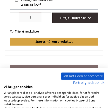
2.855,85 kr.*¹
Produktmængde: Indtast det ønskede beløb, eller brug knapperne til at øge 
Tilføj til indkøbskurv
Tilføj til ønskeliste
Spørgsmål om produktet
Beskrivelse
Fortsæt uden at acceptere
original dørpakning til brændeovn Wiking Pala Wiking
Pala dørpakning nøgledata: dørsnor, pakning
Mere
Fortrolighedspolitik
Vi bruger cookies
Karakteristika
Vi kan placere disse til analyse af vores besøgende data, for at forbedre
vores websted, vise personaliseret indhold og for at give dig en god
webstedsoplevelse. For mere information om cookies bruger vi åbne
Information om produktsikkerhed
indstillingerne.