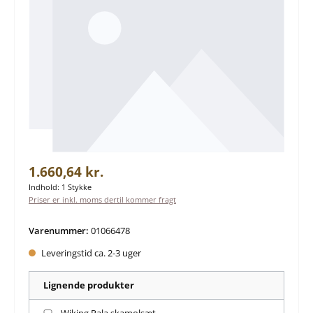
Almindelig pris:
1.660,64 kr.
Indhold:
1 Stykke
Priser er inkl. moms dertil kommer fragt
Varenummer:
01066478
Leveringstid ca. 2-3 uger
Lignende produkter
Wiking Pala skamolsæt