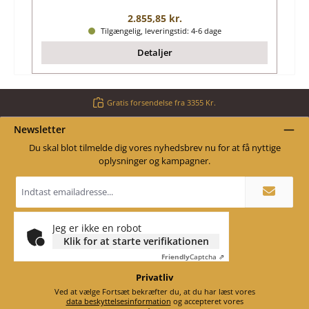
Almindelig pris:
2.855,85 kr.
Tilgængelig, leveringstid: 4-6 dage
Detaljer
Gratis forsendelse fra 3355 Kr.
Newsletter
Du skal blot tilmelde dig vores nyhedsbrev nu for at få nyttige
oplysninger og kampagner.
Email
adresse
*
Jeg er ikke en robot
Klik for at starte verifikationen
Friendly
Captcha ⇗
Privatliv
Ved at vælge Fortsæt bekræfter du, at du har læst vores
data beskyttelsesinformation
og accepteret vores