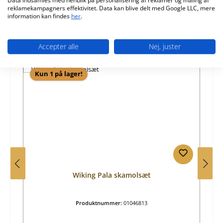
Data indsamles med henblik på personalisering af reklamer og måling af
reklamekampagners effektivitet. Data kan blive delt med Google LLC, mere
information kan findes
her
.
Accepter alle
Nej, juster
Spring produktgalleriet over
Lignende produkter
Kun 1 på lager!
Wiking Pala skamolsæt
Produktnummer:
01046813