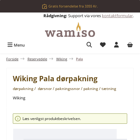
Gå til hovedindhold
Gratis forsendelse fra 3355 Kr.
Rådgivning:
Support via vores
kontaktformular
.
Du har 0 ønskelis
Menu
Forside
Reservedele
Wiking
Pala
Wiking Pala dørpakning
dørpakning / dørsnor / pakningssnor / pakning / tætning
Wiking
Spring over billedgalleri
Læs venligst produktbeskrivelsen.