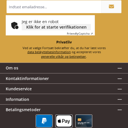
Email
adresse
*
Jeg er ikke en robot
Klik for at starte verifikationen
Friendly
Captcha ⇗
Privatliv
Ved at vælge Fortsæt bekræfter du, at du har læst vores
data beskyttelsesinformation
og accepteret vores
generelle vilkår og betingelser
.
Om os
Kontaktinformationer
Kundeservice
Information
Betalingsmetoder