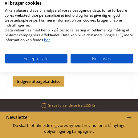
Vi bruger cookies
Vi kan placere disse til analyse af vores besøgende data, for at forbedre
Felter markeret med (*) er påkrævet.
vores websted, vise personaliseret indhold og for at give dig en god
webstedsoplevelse. For mere information om cookies bruger vi åbne
indstillingerne.
Ved at vælge Fortsæt bekræfter du, at du har læst vores
Data indsamles med henblik på personalisering af reklamer og måling af
data beskyttelsesinformation
og accepteret vores
reklamekampagners effektivitet. Data kan blive delt med Google LLC, mere
generelle vilkår og betingelser
. *
information kan findes
her
.
Jeg er ikke en robot
Accepter alle
Nej, juster
Klik for at starte verifikationen
Friendly
Captcha ⇗
Indgive tilbagekaldelse
Gratis forsendelse fra 3355 Kr.
Newsletter
Du skal blot tilmelde dig vores nyhedsbrev nu for at få nyttige
oplysninger og kampagner.