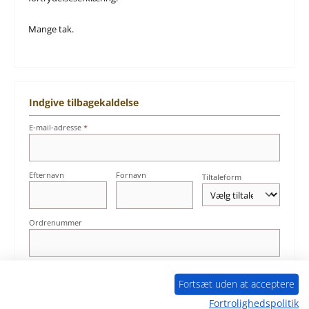
Mange tak.
Indgive tilbagekaldelse
E-mail-adresse
*
Efternavn
Fornavn
Tiltaleform
Ordrenummer
Årsag til fortrydelsen / Bemærkninger (valgfrit)
Fortsæt uden at acceptere
Fortrolighedspolitik