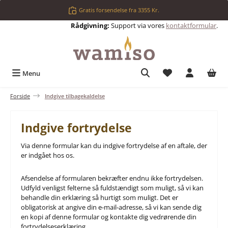
Gå til hovedindhold
Gratis forsendelse fra 3355 Kr.
Rådgivning:
Support via vores
kontaktformular
.
Du har 0 ønskelis
Menu
Forside
Indgive tilbagekaldelse
Indgive fortrydelse
Via denne formular kan du indgive fortrydelse af en aftale, der
er indgået hos os.
Afsendelse af formularen bekræfter endnu ikke fortrydelsen.
Udfyld venligst felterne så fuldstændigt som muligt, så vi kan
behandle din erklæring så hurtigt som muligt. Det er
obligatorisk at angive din e-mail-adresse, så vi kan sende dig
en kopi af denne formular og kontakte dig vedrørende din
fortrydelseserklæring.