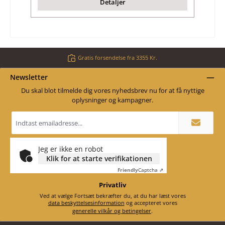
Detaljer
Gratis forsendelse fra 3355 Kr.
Newsletter
Du skal blot tilmelde dig vores nyhedsbrev nu for at få nyttige
oplysninger og kampagner.
Email
adresse
*
Jeg er ikke en robot
Klik for at starte verifikationen
Friendly
Captcha ⇗
Privatliv
Ved at vælge Fortsæt bekræfter du, at du har læst vores
data beskyttelsesinformation
og accepteret vores
generelle vilkår og betingelser
.