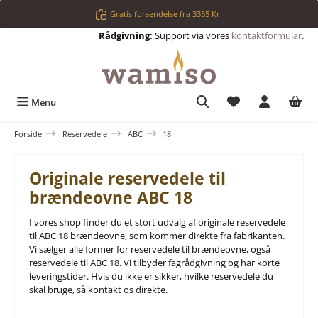
Gå til hovedindhold
Gratis forsendelse fra 3355 Kr.
Rådgivning:
Support via vores
kontaktformular
.
Du har 0 ønskelis
Menu
Forside
Reservedele
ABC
18
Originale reservedele til
brændeovne ABC 18
I vores shop finder du et stort udvalg af originale reservedele
til ABC 18 brændeovne, som kommer direkte fra fabrikanten.
Vi sælger alle former for reservedele til brændeovne, også
reservedele til ABC 18. Vi tilbyder fagrådgivning og har korte
leveringstider. Hvis du ikke er sikker, hvilke reservedele du
skal bruge, så kontakt os direkte.