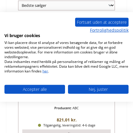
Fortsæt uden at acceptere
Kun 7 på lager!
Fortrolighedspolitik
Vi bruger cookies
Vi kan placere disse til analyse af vores besøgende data, for at forbedre
vores websted, vise personaliseret indhold og for at give dig en god
webstedsoplevelse. For mere information om cookies bruger vi åbne
indstillingerne.
Data indsamles med henblik på personalisering af reklamer og måling af
reklamekampagners effektivitet. Data kan blive delt med Google LLC, mere
information kan findes
her
.
ABC 18 fjeder sæt
Accepter alle
Nej, juster
Produktnummer:
01037839
Producent:
ABC
Almindelig pris:
821,01 kr.
Tilgængelig, leveringstid: 4-6 dage