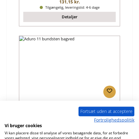
Almindelig pris:
131,15 kr.
Tilgængelig, leveringstid: 4-6 dage
Detaljer
Aduro 11 bundsten bagved
Fortsæt uden at acceptere
Fortrolighedspolitik
Produktnummer:
01020792
Vi bruger cookies
Producent:
Aduro
Vi kan placere disse til analyse af vores besøgende data, for at forbedre
vores websted, vise personaliseret indhold og for at give dig en god