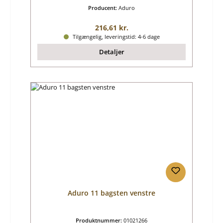
Producent:
Aduro
Almindelig pris:
216,61 kr.
Tilgængelig, leveringstid: 4-6 dage
Detaljer
Aduro 11 bagsten venstre
Produktnummer:
01021266