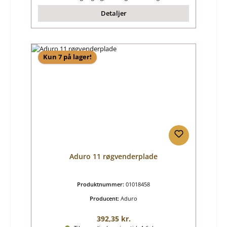
Detaljer
Kun 7 på lager!
Aduro 11 røgvenderplade
Produktnummer:
01018458
Producent:
Aduro
Almindelig pris:
392,35 kr.