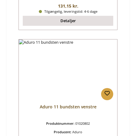
Almindelig pris:
131,15 kr.
Tilgængelig, leveringstid: 4-6 dage
Detaljer
Aduro 11 bundsten venstre
Produktnummer:
01020802
Producent:
Aduro