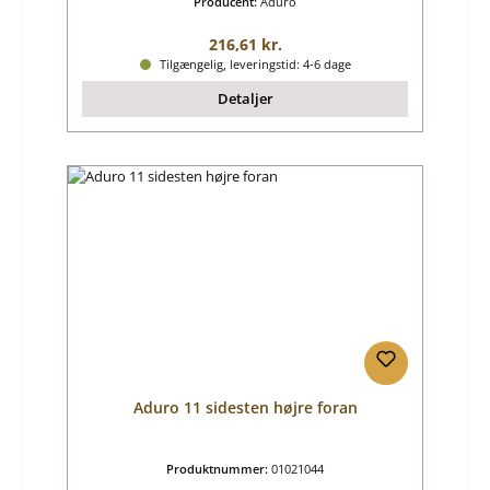
Producent:
Aduro
Almindelig pris:
216,61 kr.
Tilgængelig, leveringstid: 4-6 dage
Detaljer
Aduro 11 sidesten højre foran
Produktnummer:
01021044