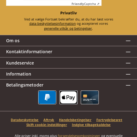
Friendly
Captcha ⇗
Privatliv
Ved at vælge Fortsæt bekræfter du, at du har læst vores
data beskyttelsesinformation
og accepteret vores
generelle vilkår og betingelser
.
Om os
Kontaktinformationer
Kundeservice
Information
Betalingsmetoder
PayPal
Apple Pay
Kreditkort
Databeskyttelse
Aftryk
Handelsbetingelser
Fortrydelsesret
Skift cookie-indstillinger
Indgive tilbagekaldelse
Alle priser inkl. moms plus
forsendelsesomkostninger
og eventuelle