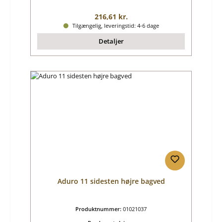
Almindelig pris:
216,61 kr.
Tilgængelig, leveringstid: 4-6 dage
Detaljer
Aduro 11 sidesten højre bagved
Produktnummer:
01021037