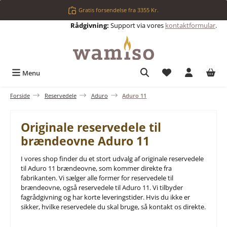
Gå til hovedindhold
Gratis forsendelse fra 3355 Kr.
Rådgivning:
Support via vores
kontaktformular
.
Du har 0 ønskelis
Menu
Forside
Reservedele
Aduro
Aduro 11
Originale reservedele til
brændeovne Aduro 11
I vores shop finder du et stort udvalg af originale reservedele
til Aduro 11 brændeovne, som kommer direkte fra
fabrikanten. Vi sælger alle former for reservedele til
brændeovne, også reservedele til Aduro 11. Vi tilbyder
fagrådgivning og har korte leveringstider. Hvis du ikke er
sikker, hvilke reservedele du skal bruge, så kontakt os direkte.