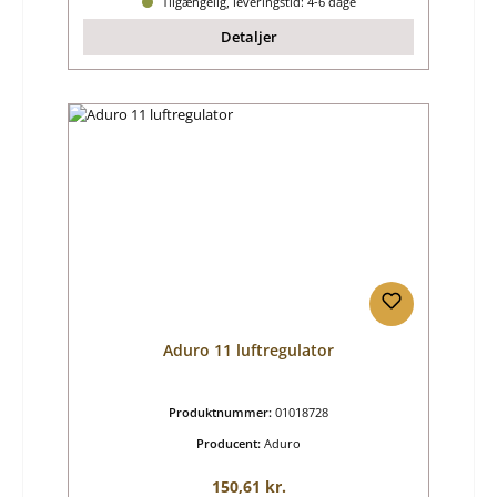
Tilgængelig, leveringstid: 4-6 dage
Detaljer
Aduro 11 luftregulator
Produktnummer:
01018728
Producent:
Aduro
Almindelig pris:
150,61 kr.