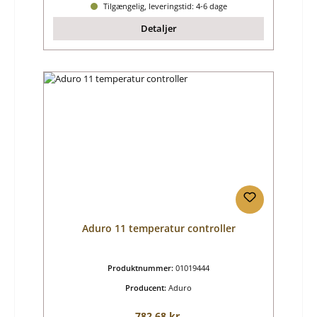
Tilgængelig, leveringstid: 4-6 dage
Detaljer
Aduro 11 temperatur controller
Produktnummer:
01019444
Producent:
Aduro
Almindelig pris:
782,68 kr.