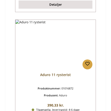
Detaljer
Aduro 11 rysterist
Produktnummer:
01016872
Producent:
Aduro
Almindelig pris:
390,33 kr.
Tilgængelig, leveringstid: 4-6 dage