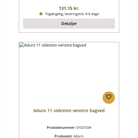
Almindelig pris:
131,15 kr.
Tilgængelig, leveringstid: 4-6 dage
Detaljer
Aduro 11 sidesten venstre bagved
Produktnummer:
01021034
Producent:
Aduro