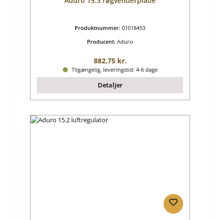
Aduro 15.3 røgvenderplade
Produktnummer:
01018453
Producent:
Aduro
Almindelig pris:
882,75 kr.
Tilgængelig, leveringstid: 4-6 dage
Detaljer