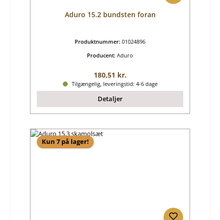
Aduro 15.2 bundsten foran
Produktnummer:
01024896
Producent:
Aduro
Almindelig pris:
180,51 kr.
Tilgængelig, leveringstid: 4-6 dage
Detaljer
Kun 7 på lager!