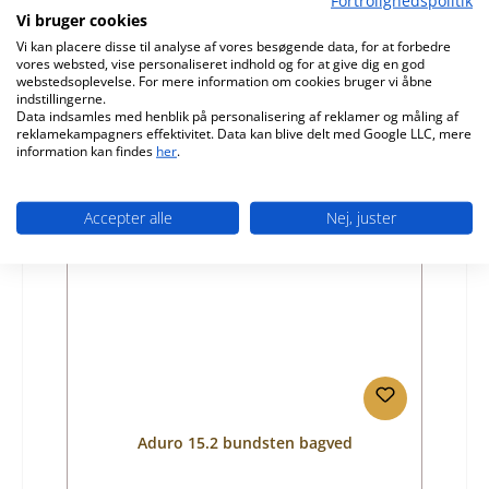
Produktnummer:
01018450
Vi bruger cookies
Producent:
Aduro
Vi kan placere disse til analyse af vores besøgende data, for at forbedre
vores websted, vise personaliseret indhold og for at give dig en god
Almindelig pris:
882,75 kr.
webstedsoplevelse. For mere information om cookies bruger vi åbne
indstillingerne.
Tilgængelig, leveringstid: 4-6 dage
Data indsamles med henblik på personalisering af reklamer og måling af
reklamekampagners effektivitet. Data kan blive delt med Google LLC, mere
Detaljer
information kan findes
her
.
Accepter alle
Nej, juster
Aduro 15.2 bundsten bagved