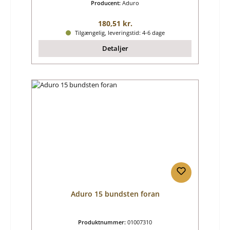
Producent:
Aduro
Almindelig pris:
180,51 kr.
Tilgængelig, leveringstid: 4-6 dage
Detaljer
Aduro 15 bundsten foran
Produktnummer:
01007310