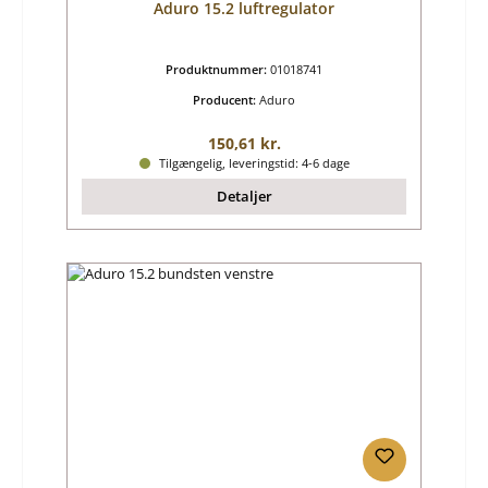
Aduro 15.2 luftregulator
Produktnummer:
01018741
Producent:
Aduro
Almindelig pris:
150,61 kr.
Tilgængelig, leveringstid: 4-6 dage
Detaljer