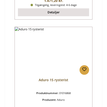
Almindelig pris:
1.471,20 kr.
Tilgængelig, leveringstid: 4-6 dage
Detaljer
Aduro 15 rysterist
Produktnummer:
01016868
Producent:
Aduro