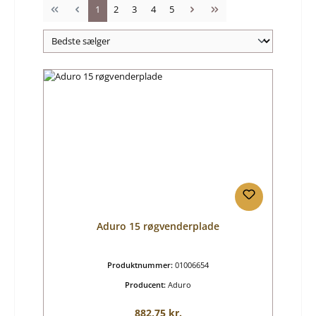
Side
Side
Side
Side
Side
1
2
3
4
5
Aduro 15 røgvenderplade
Produktnummer:
01006654
Producent:
Aduro
Almindelig pris:
882,75 kr.