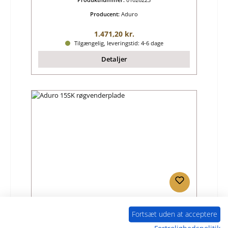
Producent:
Aduro
Almindelig pris:
1.471,20 kr.
Tilgængelig, leveringstid: 4-6 dage
Detaljer
Aduro 15SK røgvenderplade
Fortsæt uden at acceptere
Fortrolighedspolitik