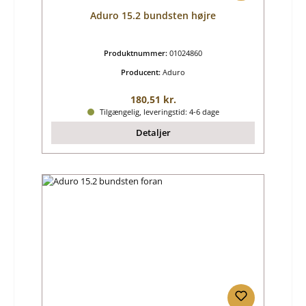
Aduro 15.2 bundsten højre
Produktnummer:
01024860
Producent:
Aduro
Almindelig pris:
180,51 kr.
Tilgængelig, leveringstid: 4-6 dage
Detaljer