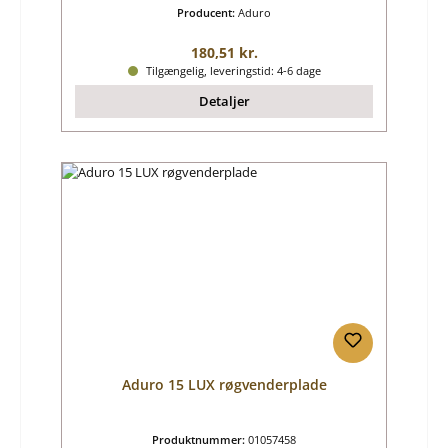
Producent:
Aduro
Almindelig pris:
180,51 kr.
Tilgængelig, leveringstid: 4-6 dage
Detaljer
Aduro 15 LUX røgvenderplade
Produktnummer:
01057458