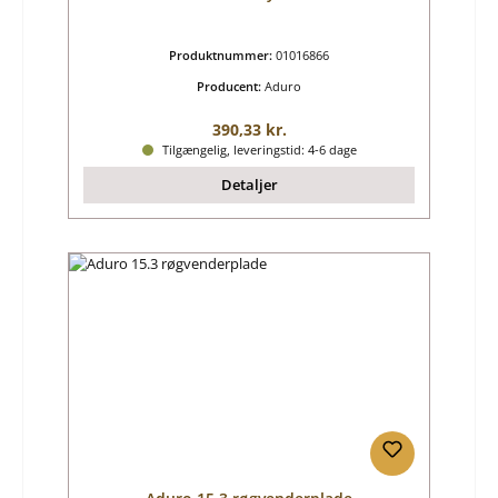
Produktnummer:
01016866
Producent:
Aduro
Almindelig pris:
390,33 kr.
Tilgængelig, leveringstid: 4-6 dage
Detaljer