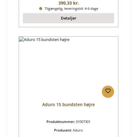
Almindelig pris:
390,33 kr.
Tilgængelig, leveringstid: 4-6 dage
Detaljer
Aduro 15 bundsten højre
Produktnummer:
01007301
Producent:
Aduro