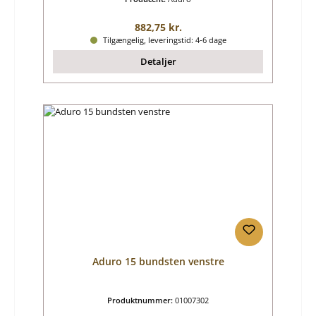
Almindelig pris:
882,75 kr.
Tilgængelig, leveringstid: 4-6 dage
Detaljer
Aduro 15 bundsten venstre
Produktnummer:
01007302