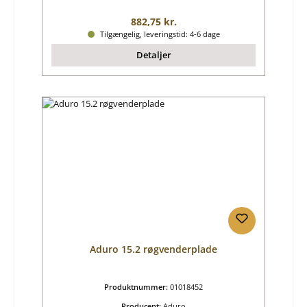
Almindelig pris:
882,75 kr.
Tilgængelig, leveringstid: 4-6 dage
Detaljer
Aduro 15.2 røgvenderplade
Produktnummer:
01018452
Producent:
Aduro