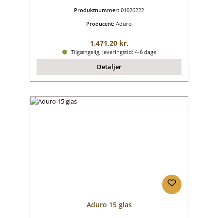
Produktnummer:
01026222
Producent:
Aduro
Almindelig pris:
1.471,20 kr.
Tilgængelig, leveringstid: 4-6 dage
Detaljer
Aduro 15 glas