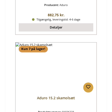
Producent:
Aduro
Almindelig pris:
882,75 kr.
Tilgængelig, leveringstid: 4-6 dage
Detaljer
Kun 7 på lager!
Aduro 15.2 skamolsæt
Produktnummer:
01026223