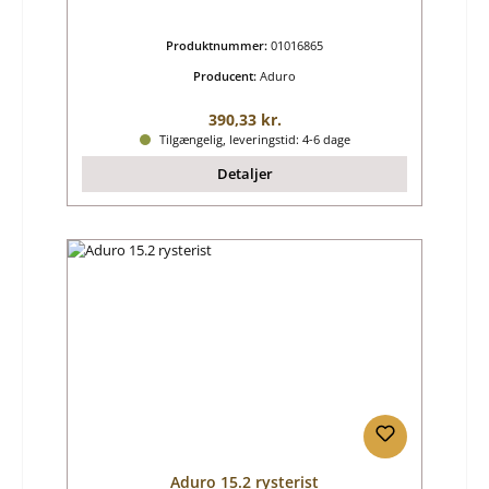
Produktnummer:
01016865
Producent:
Aduro
Almindelig pris:
390,33 kr.
Tilgængelig, leveringstid: 4-6 dage
Detaljer
Aduro 15.2 rysterist