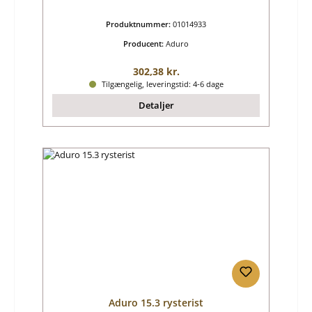
Produktnummer:
01014933
Producent:
Aduro
Almindelig pris:
302,38 kr.
Tilgængelig, leveringstid: 4-6 dage
Detaljer
Aduro 15.3 rysterist