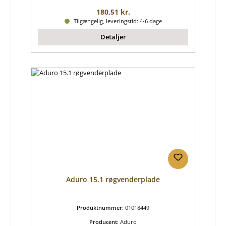
Almindelig pris:
180,51 kr.
Tilgængelig, leveringstid: 4-6 dage
Detaljer
Aduro 15.1 røgvenderplade
Produktnummer:
01018449
Producent:
Aduro