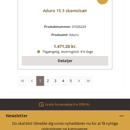
Aduro 15.3 skamolsæt
Produktnummer:
01026224
Producent:
Aduro
Almindelig pris:
1.471,20 kr.
Tilgængelig, leveringstid: 4-6 dage
Detaljer
Side
Side
Side
Side
Side
1
2
3
4
5
Gratis forsendelse fra 3355 Kr.
Newsletter
Du skal blot tilmelde dig vores nyhedsbrev nu for at få nyttige
oplysninger og kampagner.