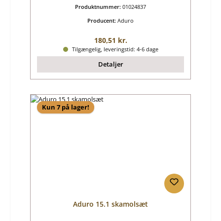
Produktnummer:
01024837
Producent:
Aduro
Almindelig pris:
180,51 kr.
Tilgængelig, leveringstid: 4-6 dage
Detaljer
Kun 7 på lager!
Aduro 15.1 skamolsæt