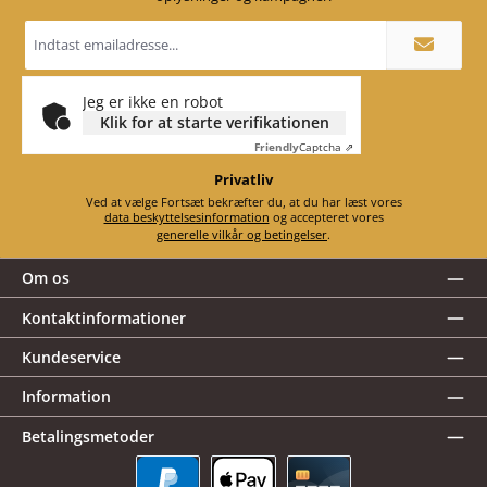
Email
adresse
*
Jeg er ikke en robot
Klik for at starte verifikationen
Friendly
Captcha ⇗
Privatliv
Ved at vælge Fortsæt bekræfter du, at du har læst vores
data beskyttelsesinformation
og accepteret vores
generelle vilkår og betingelser
.
Om os
Kontaktinformationer
Kundeservice
Information
Betalingsmetoder