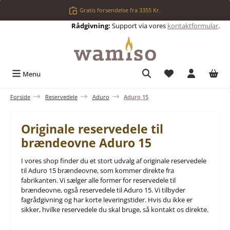
Gå til hovedindhold
Gratis forsendelse fra 3355 Kr.
Rådgivning:
Support via vores
kontaktformular
.
Du har 0 ønskelis
Menu
Forside
Reservedele
Aduro
Aduro 15
Originale reservedele til
brændeovne Aduro 15
I vores shop finder du et stort udvalg af originale reservedele
til Aduro 15 brændeovne, som kommer direkte fra
fabrikanten. Vi sælger alle former for reservedele til
brændeovne, også reservedele til Aduro 15. Vi tilbyder
fagrådgivning og har korte leveringstider. Hvis du ikke er
sikker, hvilke reservedele du skal bruge, så kontakt os direkte.