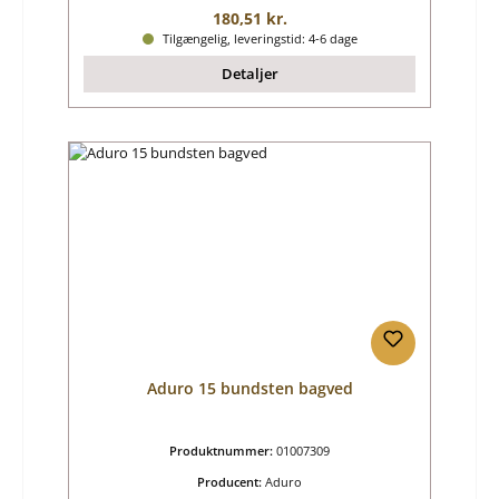
Almindelig pris:
180,51 kr.
Tilgængelig, leveringstid: 4-6 dage
Detaljer
Aduro 15 bundsten bagved
Produktnummer:
01007309
Producent:
Aduro