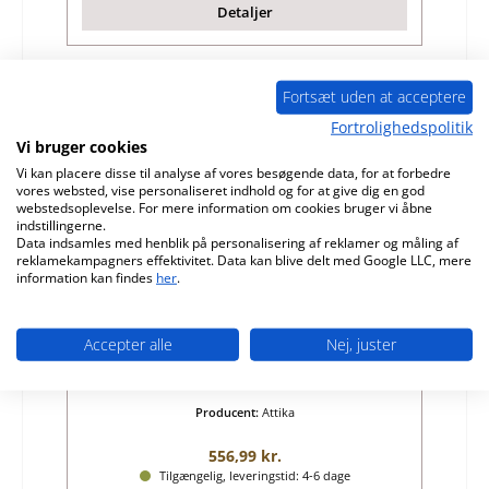
Detaljer
Fortsæt uden at acceptere
Kun 9 på lager!
Fortrolighedspolitik
Vi bruger cookies
Vi kan placere disse til analyse af vores besøgende data, for at forbedre
vores websted, vise personaliseret indhold og for at give dig en god
webstedsoplevelse. For mere information om cookies bruger vi åbne
indstillingerne.
Data indsamles med henblik på personalisering af reklamer og måling af
reklamekampagners effektivitet. Data kan blive delt med Google LLC, mere
information kan findes
her
.
Attika Faro rysterist
Accepter alle
Nej, juster
Produktnummer:
01023941
Producent:
Attika
Almindelig pris:
556,99 kr.
Tilgængelig, leveringstid: 4-6 dage