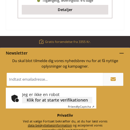
Tilgængelig, leveringstid: 4-6 dage
Detaljer
Gratis forsendelse fra 3355 Kr.
Newsletter
Du skal blot tilmelde dig vores nyhedsbrev nu for at få nyttige
oplysninger og kampagner.
Email
adresse
*
Jeg er ikke en robot
Klik for at starte verifikationen
Friendly
Captcha ⇗
Privatliv
Ved at vælge Fortsæt bekræfter du, at du har læst vores
data beskyttelsesinformation
og accepteret vores
generelle vilkår og betingelser
.