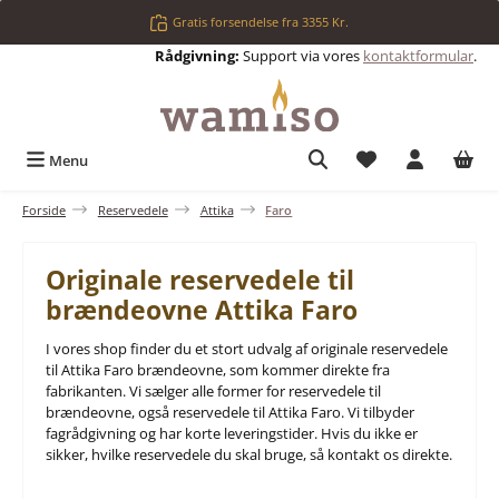
Gå til hovedindhold
Gratis forsendelse fra 3355 Kr.
Rådgivning:
Support via vores
kontaktformular
.
Du har 0 ønskelis
Menu
Forside
Reservedele
Attika
Faro
Originale reservedele til
brændeovne Attika Faro
I vores shop finder du et stort udvalg af originale reservedele
til Attika Faro brændeovne, som kommer direkte fra
fabrikanten. Vi sælger alle former for reservedele til
brændeovne, også reservedele til Attika Faro. Vi tilbyder
fagrådgivning og har korte leveringstider. Hvis du ikke er
sikker, hvilke reservedele du skal bruge, så kontakt os direkte.