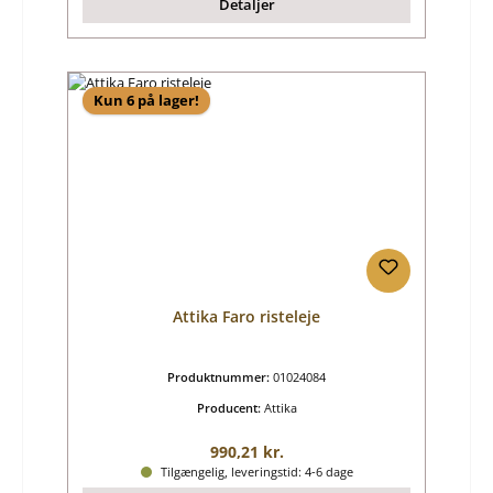
Detaljer
Kun 6 på lager!
Attika Faro risteleje
Produktnummer:
01024084
Producent:
Attika
Almindelig pris:
990,21 kr.
Tilgængelig, leveringstid: 4-6 dage