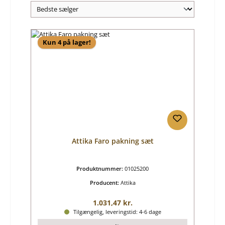
Kun 4 på lager!
Attika Faro pakning sæt
Produktnummer:
01025200
Producent:
Attika
Almindelig pris:
1.031,47 kr.
Tilgængelig, leveringstid: 4-6 dage