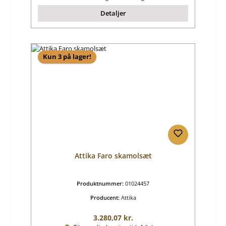
Detaljer
Kun 3 på lager!
Attika Faro skamolsæt
Produktnummer:
01024457
Producent:
Attika
Almindelig pris:
3.280,07 kr.