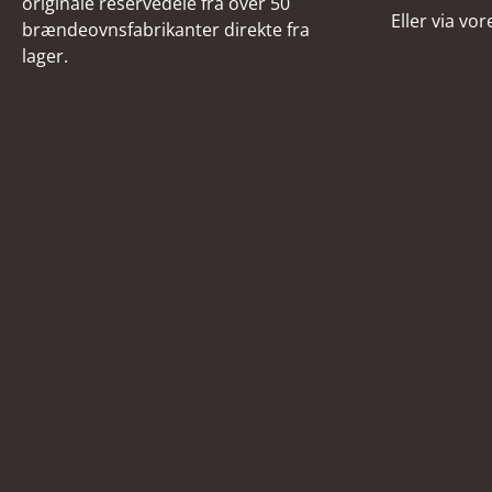
originale reservedele fra over 50
Eller via vo
brændeovnsfabrikanter direkte fra
lager.