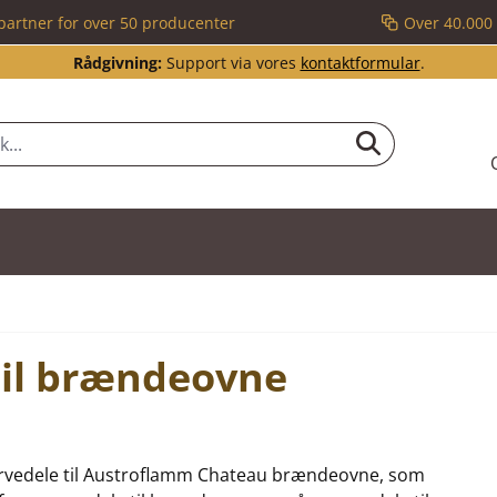
partner for over 50 producenter
Over 40.000 
Rådgivning:
Support via vores
kontaktformular
.
til brændeovne
eservedele til Austroflamm Chateau brændeovne, som