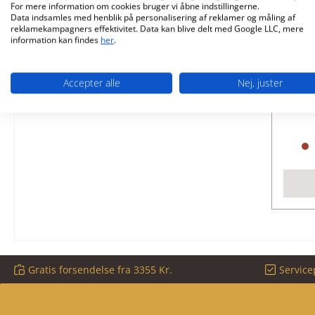
For mere information om cookies bruger vi åbne indstillingerne.
Data indsamles med henblik på personalisering af reklamer og måling af
reklamekampagners effektivitet. Data kan blive delt med Google LLC, mere
Au
information kan findes
her
.
dørh
Pr
Accepter alle
Nej, juster
P
Gratis forsendelse fra 3355 Kr.
Service