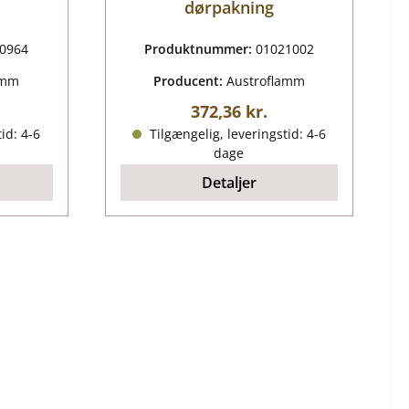
dørpakning
0964
Produktnummer:
01021002
amm
Producent:
Austroflamm
ris:
Almindelig pris:
372,36 kr.
id: 4-6
Tilgængelig, leveringstid: 4-6
dage
Detaljer