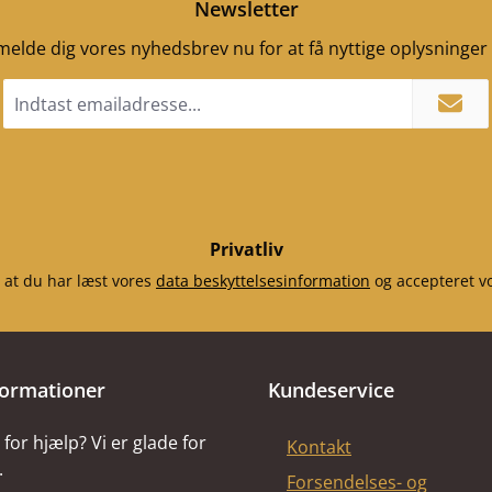
Newsletter
ilmelde dig vores nyhedsbrev nu for at få nyttige oplysninge
Email
adresse
*
Privatliv
 at du har læst vores
data beskyttelsesinformation
og accepteret v
formationer
Kundeservice
for hjælp? Vi er glade for
Kontakt
.
Forsendelses- og