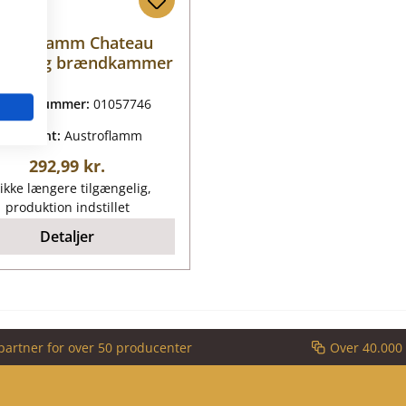
stroflamm Chateau
åndtag brændkammer
oduktnummer:
01057746
roducent:
Austroflamm
Almindelig pris:
292,99 kr.
ikke længere tilgængelig,
produktion indstillet
Detaljer
partner for over 50 producenter
Over 40.000 