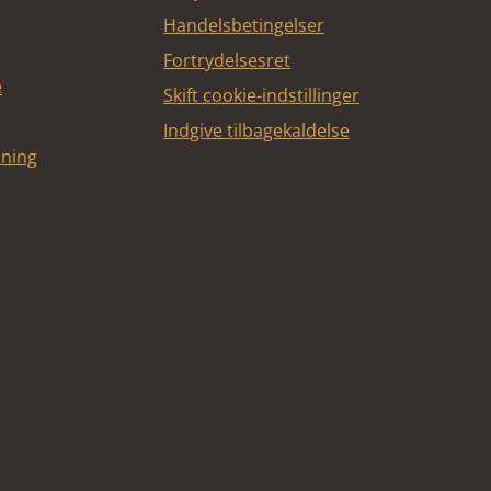
Handelsbetingelser
Fortrydelsesret
e
Skift cookie-indstillinger
Indgive tilbagekaldelse
dning