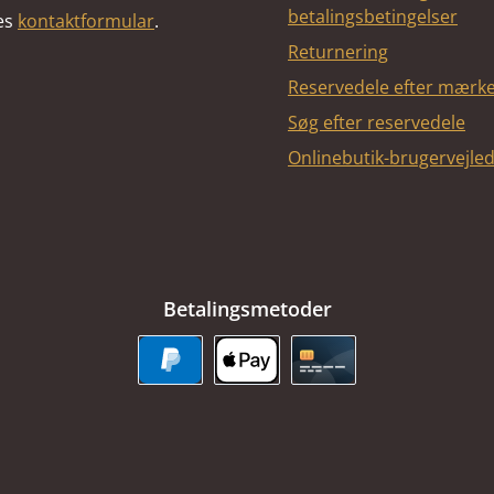
betalingsbetingelser
res
kontaktformular
.
Returnering
Reservedele efter mærk
Søg efter reservedele
Onlinebutik-brugervejle
Betalingsmetoder
PayPal
Apple Pay
Kreditkort