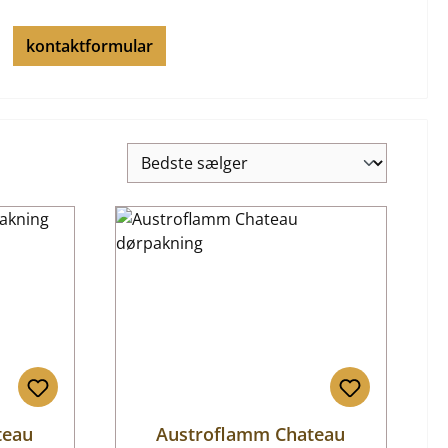
kontaktformular
teau
Austroflamm Chateau