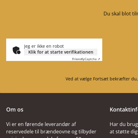
Du skal blot t
Jeg er ikke en robot
Klik for at starte verifikationen
Friendly
Captcha ⇗
Ved at vælge Fortsæt bekræfter du,
Om os
Kontaktin
Vi er en førende leverandør af
Har du brug 
reservedele til brændeovne og tilbyder
at støtte dig