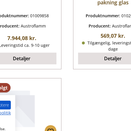
pakning glas
oduktnummer:
01009858
Produktnummer:
0102
roducent:
Austroflamm
Producent:
Austrofl
Almindelig p
569,07 kr.
Almindelig pris:
7.944,08 kr.
Tilgængelig, leveringst
everingstid ca. 9-10 uger
dage
Detaljer
Detaljer
lgt
ptere
olitik
lse.