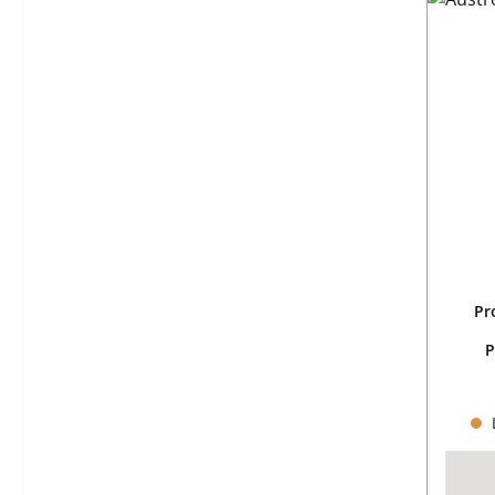
Pr
P
L