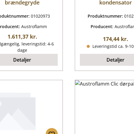
brændegryde
kondensator
oduktnummer:
01020973
Produktnummer:
0102
roducent:
Austroflamm
Producent:
Austrofl
Almindelig pris:
1.611,37 kr.
Almindelig p
174,44 kr.
lgængelig, leveringstid: 4-6
Leveringstid ca. 9-1
dage
Detaljer
Detaljer