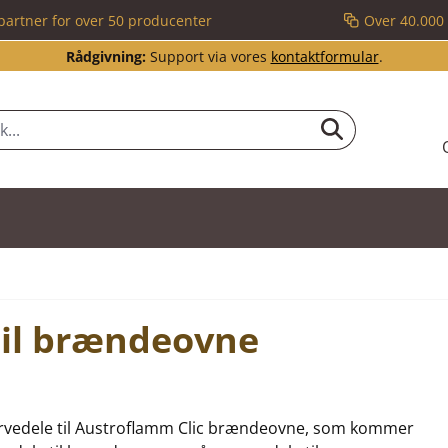
partner for over 50 producenter
Over 40.000 
Rådgivning:
Support via vores
kontaktformular
.
til brændeovne
eservedele til Austroflamm Clic brændeovne, som kommer