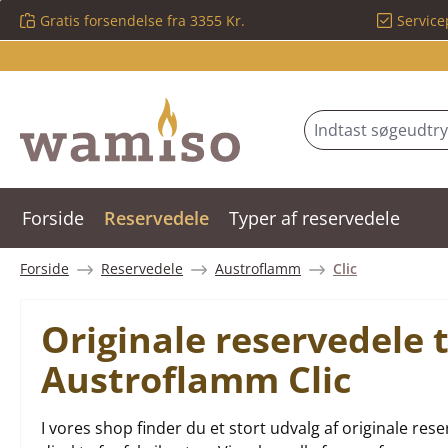
Gratis forsendelse fra 3355 Kr.
Service
 til hovedindhold
Spring til søgning
Gå til hovednavigation
Forside
Reservedele
Typer af reservedele
Forside
Reservedele
Austroflamm
Clic
Originale reservedele 
Austroflamm Clic
I vores shop finder du et stort udvalg af originale r