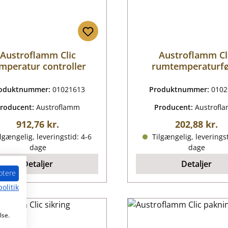
Austroflamm Clic
Austroflamm Cl
mperatur controller
rumtemperaturfø
oduktnummer:
01021613
Produktnummer:
0102
roducent:
Austroflamm
Producent:
Austrofl
Almindelig pris:
Almindelig p
912,76 kr.
202,88 kr.
lgængelig, leveringstid: 4-6
Tilgængelig, leveringst
dage
dage
Detaljer
Detaljer
ptere
olitik
lse.