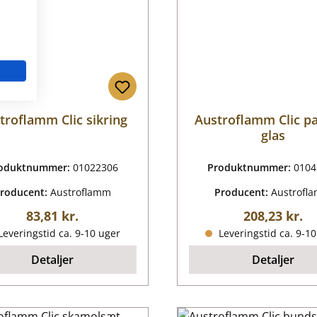
troflamm Clic sikring
Austroflamm Clic p
glas
oduktnummer:
01022306
Produktnummer:
0104
roducent:
Austroflamm
Producent:
Austrofl
Almindelig pris:
Almindelig p
83,81 kr.
208,23 kr.
everingstid ca. 9-10 uger
Leveringstid ca. 9-1
Detaljer
Detaljer