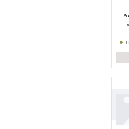
Pr
P
Ti