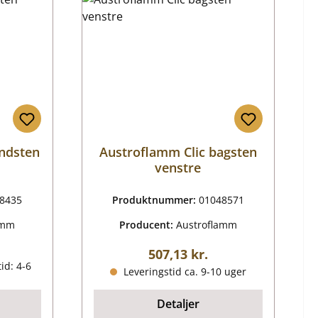
ndsten
Austroflamm Clic bagsten
venstre
8435
Produktnummer:
01048571
amm
Producent:
Austroflamm
ris:
Almindelig pris:
507,13 kr.
id: 4-6
Leveringstid ca. 9-10 uger
Detaljer