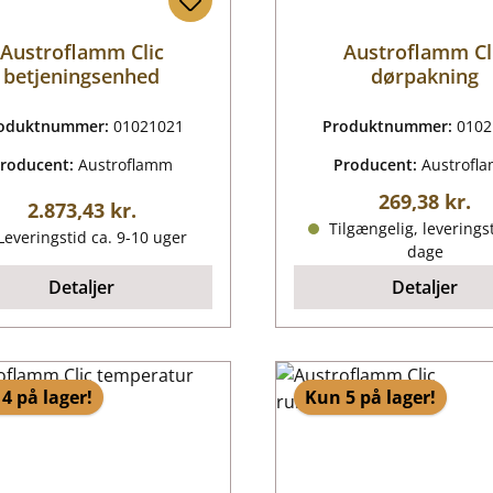
Austroflamm Clic
Austroflamm Cl
betjeningsenhed
dørpakning
oduktnummer:
01021021
Produktnummer:
0102
roducent:
Austroflamm
Producent:
Austrofl
Almindelig p
269,38 kr.
Almindelig pris:
2.873,43 kr.
Tilgængelig, leveringst
everingstid ca. 9-10 uger
dage
Detaljer
Detaljer
4 på lager!
Kun 5 på lager!