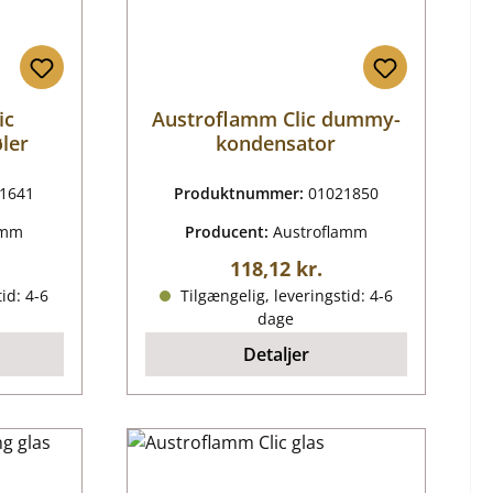
ic
Austroflamm Clic dummy-
ler
kondensator
1641
Produktnummer:
01021850
amm
Producent:
Austroflamm
ris:
Almindelig pris:
118,12 kr.
id: 4-6
Tilgængelig, leveringstid: 4-6
dage
Detaljer