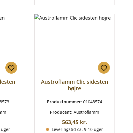
desten
Austroflamm Clic sidesten
højre
8573
Produktnummer:
01048574
amm
Producent:
Austroflamm
ris:
Almindelig pris:
563,45 kr.
0 uger
Leveringstid ca. 9-10 uger