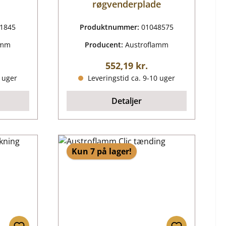
røgvenderplade
1845
Produktnummer:
01048575
amm
Producent:
Austroflamm
ris:
Almindelig pris:
552,19 kr.
0 uger
Leveringstid ca. 9-10 uger
Detaljer
Kun 7 på lager!