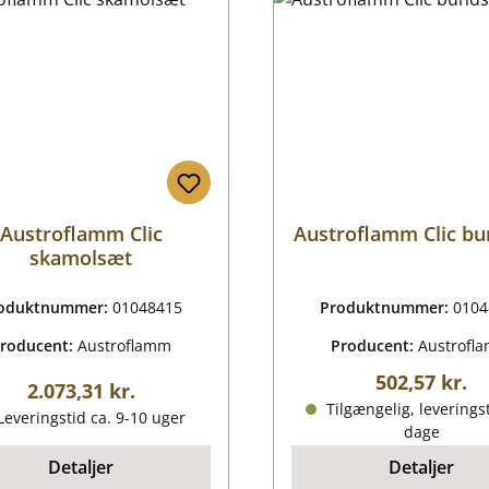
Austroflamm Clic
Austroflamm Clic bu
skamolsæt
oduktnummer:
01048415
Produktnummer:
0104
roducent:
Austroflamm
Producent:
Austrofl
Almindelig p
502,57 kr.
Almindelig pris:
2.073,31 kr.
Tilgængelig, leveringst
everingstid ca. 9-10 uger
dage
Detaljer
Detaljer