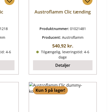
ic
Austroflamm Clic tænding
1218
Produktnummer:
01021481
amm
Producent:
Austroflamm
ris:
Almindelig pris:
540,92 kr.
id: 4-6
Tilgængelig, leveringstid: 4-6
dage
Detaljer
Kun 5 på lager!