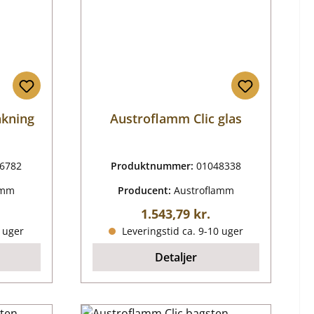
akning
Austroflamm Clic glas
6782
Produktnummer:
01048338
amm
Producent:
Austroflamm
ris:
Almindelig pris:
1.543,79 kr.
0 uger
Leveringstid ca. 9-10 uger
Detaljer