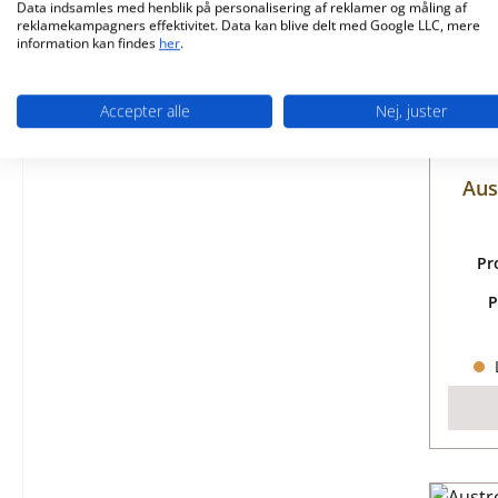
Data indsamles med henblik på personalisering af reklamer og måling af
reklamekampagners effektivitet. Data kan blive delt med Google LLC, mere
information kan findes
her
.
Accepter alle
Nej, juster
Aus
Pr
P
L