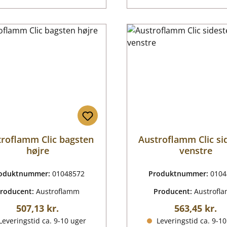
troflamm Clic bagsten
Austroflamm Clic si
højre
venstre
oduktnummer:
01048572
Produktnummer:
0104
roducent:
Austroflamm
Producent:
Austrofl
Almindelig pris:
Almindelig p
507,13 kr.
563,45 kr.
everingstid ca. 9-10 uger
Leveringstid ca. 9-1