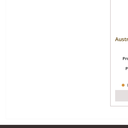
Aust
Pr
P
L