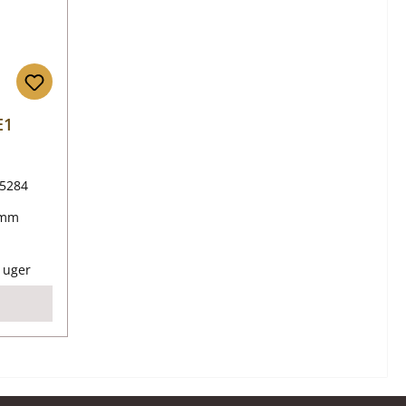
E1
5284
amm
is:
0 uger