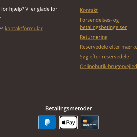
for hjælp? Vi er glade for
Kontakt
.
Forsendelses- og
betalingsbetingelser
res
kontaktformular
.
Returnering
Reservedele efter mærk
Søg efter reservedele
Onlinebutik-brugervejle
Betalingsmetoder
PayPal
Apple Pay
Kreditkort