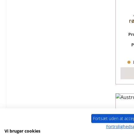
r
Pr
P
L
Fortsæt uden at acce
Fortrolighedsp
Vi bruger cookies