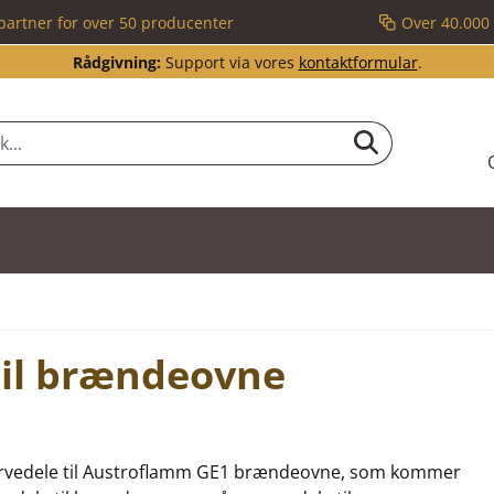
partner for over 50 producenter
Over 40.000 
Rådgivning:
Support via vores
kontaktformular
.
til brændeovne
reservedele til Austroflamm GE1 brændeovne, som kommer