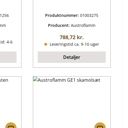
1256
Produktnummer:
01003275
amm
Producent:
Austroflamm
ris:
Almindelig pris:
788,72 kr.
id: 4-6
Leveringstid ca. 9-10 uger
Detaljer