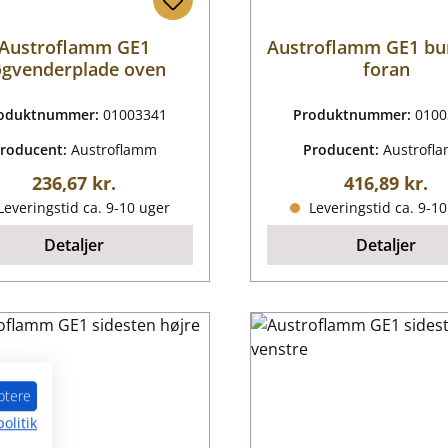
Austroflamm GE1
Austroflamm GE1 bu
øgvenderplade oven
foran
oduktnummer:
01003341
Produktnummer:
0100
roducent:
Austroflamm
Producent:
Austrofl
Almindelig pris:
Almindelig p
236,67 kr.
416,89 kr.
everingstid ca. 9-10 uger
Leveringstid ca. 9-1
Detaljer
Detaljer
ptere
olitik