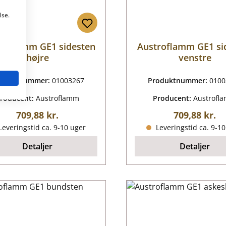
lse.
roflamm GE1 sidesten
Austroflamm GE1 si
højre
venstre
oduktnummer:
01003267
Produktnummer:
0100
roducent:
Austroflamm
Producent:
Austrofl
Almindelig pris:
Almindelig p
709,88 kr.
709,88 kr.
everingstid ca. 9-10 uger
Leveringstid ca. 9-1
Detaljer
Detaljer