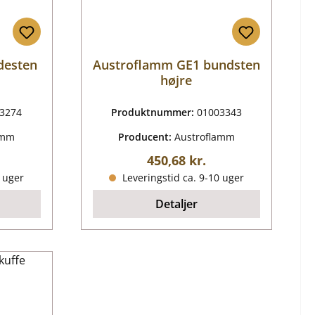
desten
Austroflamm GE1 bundsten
højre
3274
Produktnummer:
01003343
amm
Producent:
Austroflamm
ris:
Almindelig pris:
450,68 kr.
0 uger
Leveringstid ca. 9-10 uger
Detaljer