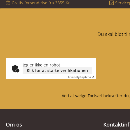
Gratis forsendelse fra 3355 Kr.
Service
Du skal blot t
Jeg er ikke en robot
Klik for at starte verifikationen
Friendly
Captcha ⇗
Ved at vælge Fortsæt bekræfter du,
Om os
Kontaktin