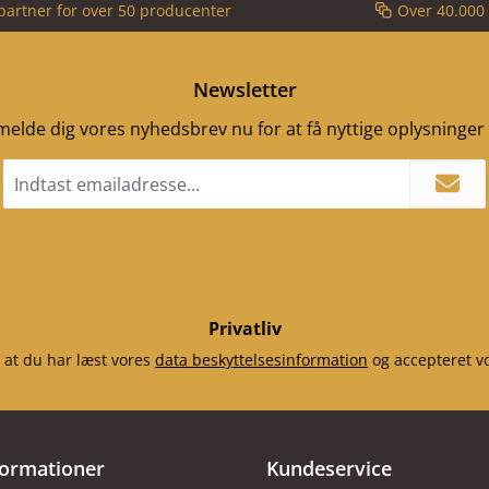
partner for over 50 producenter
Over 40.000 
Newsletter
ilmelde dig vores nyhedsbrev nu for at få nyttige oplysninge
Email
adresse
*
Privatliv
 at du har læst vores
data beskyttelsesinformation
og accepteret v
formationer
Kundeservice