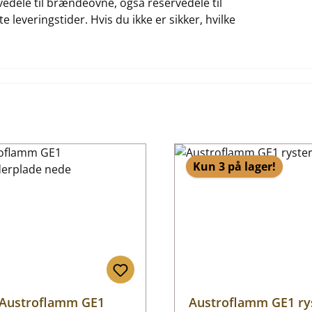
rvedele til brændeovne, også reservedele til
 leveringstider. Hvis du ikke er sikker, hvilke
Kun 3 på lager!
Austroflamm GE1
Austroflamm GE1 rys