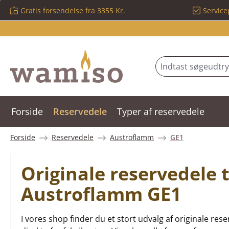
Gratis forsendelse fra 3355 Kr.
Service
 til hovedindhold
Spring til søgning
Gå til hovednavigation
Forside
Reservedele
Typer af reservedele
Forside
Reservedele
Austroflamm
GE1
Originale reservedele 
Austroflamm GE1
I vores shop finder du et stort udvalg af originale 