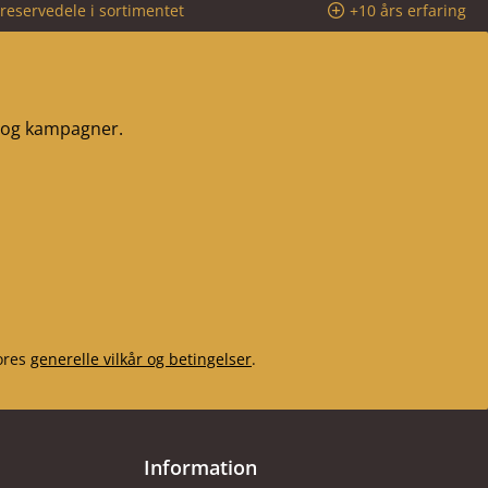
reservedele i sortimentet
+10 års erfaring
r og kampagner.
ores
generelle vilkår og betingelser
.
Information