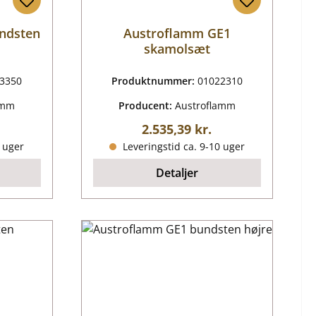
ndsten
Austroflamm GE1
skamolsæt
3350
Produktnummer:
01022310
amm
Producent:
Austroflamm
ris:
Almindelig pris:
2.535,39 kr.
0 uger
Leveringstid ca. 9-10 uger
Detaljer