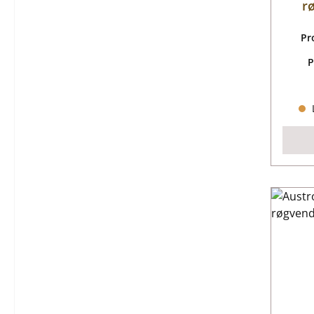
r
Pr
P
L