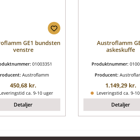
roflamm GE1 bundsten
Austroflamm G
venstre
askeskuffe
oduktnummer:
01003351
Produktnummer:
0100
roducent:
Austroflamm
Producent:
Austrofl
Almindelig pris:
Almindelig pr
450,68 kr.
1.149,29 kr.
everingstid ca. 9-10 uger
Leveringstid ca. 9-1
Detaljer
Detaljer