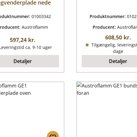
øgvenderplade nede
oduktnummer:
01003342
Produktnummer:
0102
roducent:
Austroflamm
Producent:
Austrofl
Almindelig p
608,50 kr.
Almindelig pris:
597,24 kr.
Tilgængelig, leveringst
everingstid ca. 9-10 uger
dage
Detaljer
Detaljer