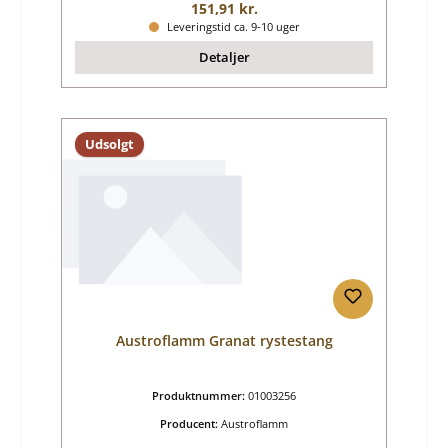
Almindelig pris:
151,91 kr.
Leveringstid ca. 9-10 uger
Detaljer
Udsolgt
Austroflamm Granat rystestang
Produktnummer:
01003256
Producent:
Austroflamm