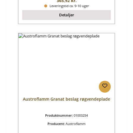
Almindelig pris:
365,92 kr.
Leveringstid ca. 9-10 uger
Detaljer
Austroflamm Granat beslag røgvendeplade
Produktnummer:
01003254
Producent:
Austroflamm