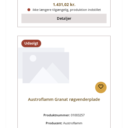
Almindelig pris:
1.431,02 kr.
ikke længere tilgængelig, produktion indstillet
Detaljer
Udsolgt
Austroflamm Granat røgvenderplade
Produktnummer:
01003257
Producent:
Austroflamm