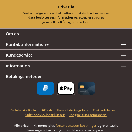
Privatliv
Ved at vælge Fortsæt bekræfter du, at du har læst vores
data beskyttelsesinformation
og accepteret vores
generelle vilkår og betingelser
.
Om os
Kontaktinformationer
Kundeservice
Information
Betalingsmetoder
PayPal
Apple Pay
Kreditkort
Databeskyttelse
Aftryk
Handelsbetingelser
Fortrydelsesret
Skift cookie-indstillinger
Indgive tilbagekaldelse
Alle priser inkl. moms plus
forsendelsesomkostninger
og eventuelle
leveringsomkostninger, hvis ikke andet er angivet.