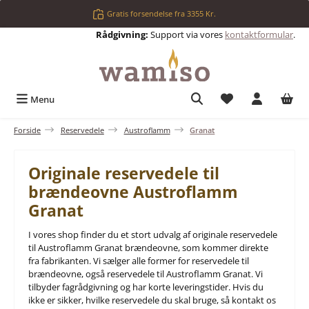
Gå til hovedindhold
Gratis forsendelse fra 3355 Kr.
Rådgivning:
Support via vores
kontaktformular
.
Du har 0 ønskelis
Menu
Forside
Reservedele
Austroflamm
Granat
Originale reservedele til
brændeovne Austroflamm
Granat
I vores shop finder du et stort udvalg af originale reservedele
til Austroflamm Granat brændeovne, som kommer direkte
fra fabrikanten. Vi sælger alle former for reservedele til
brændeovne, også reservedele til Austroflamm Granat. Vi
tilbyder fagrådgivning og har korte leveringstider. Hvis du
ikke er sikker, hvilke reservedele du skal bruge, så kontakt os