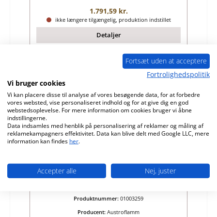
Almindelig pris:
1.791,59 kr.
ikke længere tilgængelig, produktion indstillet
Detaljer
Fortsæt uden at acceptere
Fortrolighedspolitik
Udsolgt
Vi bruger cookies
Vi kan placere disse til analyse af vores besøgende data, for at forbedre
vores websted, vise personaliseret indhold og for at give dig en god
webstedsoplevelse. For mere information om cookies bruger vi åbne
indstillingerne.
Data indsamles med henblik på personalisering af reklamer og måling af
reklamekampagners effektivitet. Data kan blive delt med Google LLC, mere
information kan findes
her
.
Accepter alle
Nej, juster
Austroflamm Granat rysterist
Produktnummer:
01003259
Producent:
Austroflamm