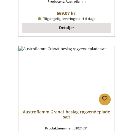
Producent:
Austroflamm
Almindelig pris:
569,07 kr.
Tilgængelig, leveringstid: 4-6 dage
Detaljer
Austroflamm Granat beslag røgvendeplade
sæt
Produktnummer:
01021691