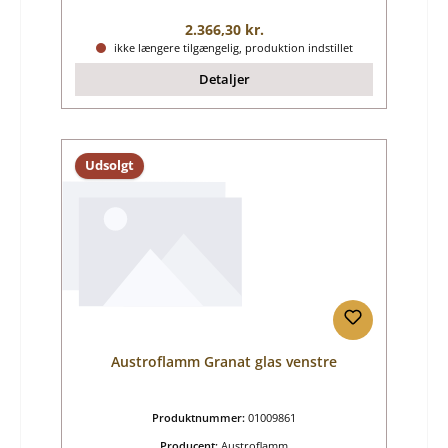
Almindelig pris:
2.366,30 kr.
ikke længere tilgængelig, produktion indstillet
Detaljer
Udsolgt
Austroflamm Granat glas venstre
Produktnummer:
01009861
Producent:
Austroflamm