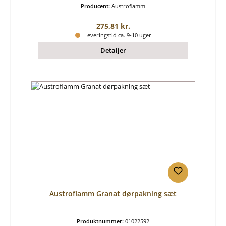
Producent:
Austroflamm
Almindelig pris:
275,81 kr.
Leveringstid ca. 9-10 uger
Detaljer
Austroflamm Granat dørpakning sæt
Produktnummer:
01022592