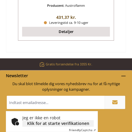
Producent:
Austroflamm
Almindelig pris:
431,37 kr.
Leveringstid ca. 9-10 uger
Detaljer
Gratis forsendelse fra 3355 Kr.
Newsletter
Du skal blot tilmelde dig vores nyhedsbrev nu for at få nyttige
oplysninger og kampagner.
Email
adresse
*
Jeg er ikke en robot
Klik for at starte verifikationen
Friendly
Captcha ⇗