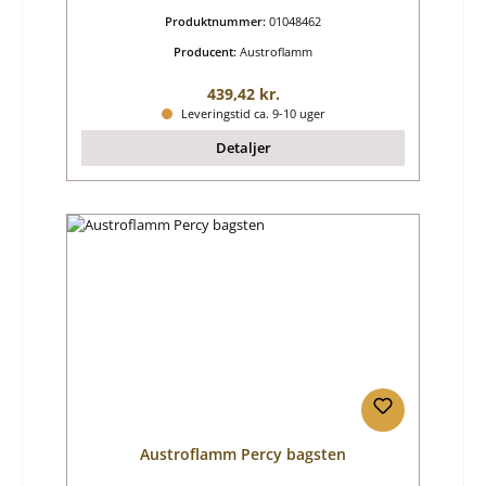
Produktnummer:
01048462
Producent:
Austroflamm
Almindelig pris:
439,42 kr.
Leveringstid ca. 9-10 uger
Detaljer
Austroflamm Percy bagsten