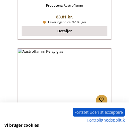
Producent:
Austroflamm
Almindelig pris:
83,81 kr.
Leveringstid ca. 9-10 uger
Detaljer
Fortsæt uden at acceptere
Austroflamm Percy glas
Fortrolighedspolitik
Vi bruger cookies
Produktnummer:
01048346