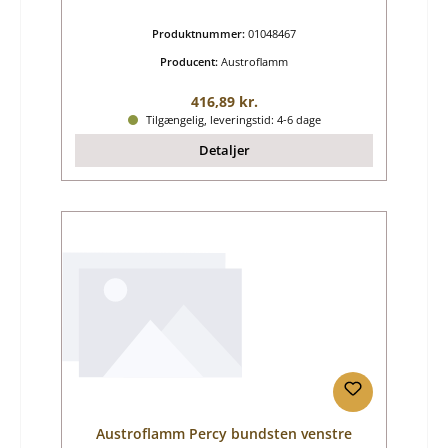
Produktnummer:
01048467
Producent:
Austroflamm
Almindelig pris:
416,89 kr.
Tilgængelig, leveringstid: 4-6 dage
Detaljer
Austroflamm Percy bundsten venstre