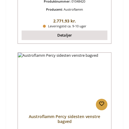
Produktnummer:
01048420
Producent:
Austroflamm
Almindelig pris:
2.771,93 kr.
Leveringstid ca. 9-10 uger
Detaljer
Austroflamm Percy sidesten venstre
bagved