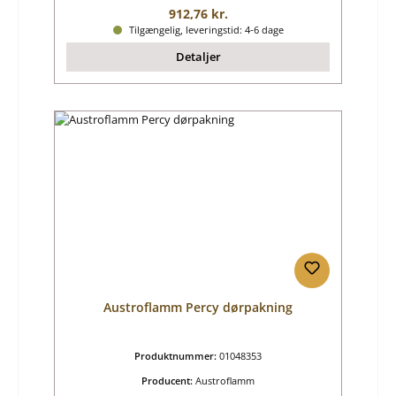
Almindelig pris:
912,76 kr.
Tilgængelig, leveringstid: 4-6 dage
Detaljer
Austroflamm Percy dørpakning
Produktnummer:
01048353
Producent:
Austroflamm