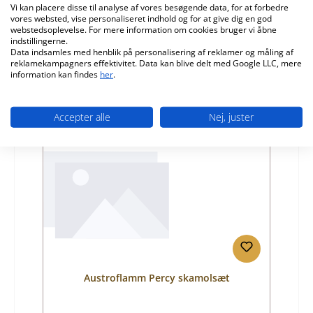
Vi kan placere disse til analyse af vores besøgende data, for at forbedre
vores websted, vise personaliseret indhold og for at give dig en god
Producent:
Austroflamm
webstedsoplevelse. For mere information om cookies bruger vi åbne
indstillingerne.
Almindelig pris:
2.264,93 kr.
Data indsamles med henblik på personalisering af reklamer og måling af
Leveringstid ca. 9-10 uger
reklamekampagners effektivitet. Data kan blive delt med Google LLC, mere
information kan findes
her
.
Detaljer
Accepter alle
Nej, juster
Austroflamm Percy skamolsæt