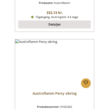
Producent:
Austroflamm
Almindelig pris:
332,13 kr.
Tilgængelig, leveringstid: 4-6 dage
Detaljer
Austroflamm Percy sikring
Produktnummer:
01022362