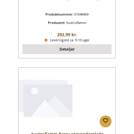
Produktnummer:
01048469
Producent:
Austroflamm
Almindelig pris:
292,99 kr.
Leveringstid ca. 9-10 uger
Detaljer
Austroflamm Percy røgvenderplade