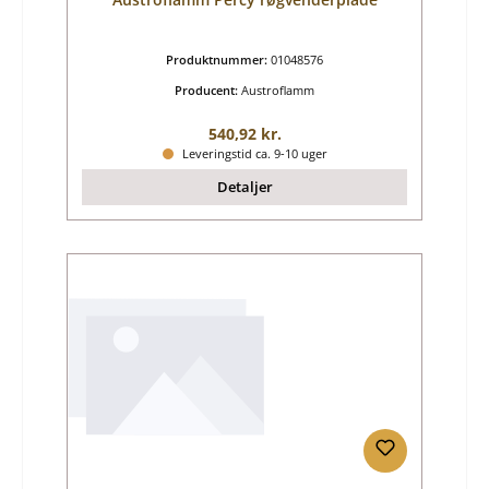
Produktnummer:
01048576
Producent:
Austroflamm
Almindelig pris:
540,92 kr.
Leveringstid ca. 9-10 uger
Detaljer