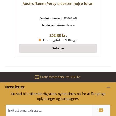
Austroflamm Percy sidesten højre foran
Produktnummer:
01048578
Producent:
Austroflamm
Almindelig pris:
202,88 kr.
Leveringstid ca. 9-10 uger
Detaljer
Gratis forsendelse fra 3355 Kr.
Newsletter
Du skal blot tilmelde dig vores nyhedsbrev nu for at få nyttige
oplysninger og kampagner.
Email
adresse
*