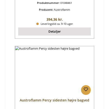
Produktnummer:
01048461
Producent:
Austroflamm
Almindelig pris:
394,36 kr.
Leveringstid ca. 9-10 uger
Detaljer
Austroflamm Percy sidesten højre bagved