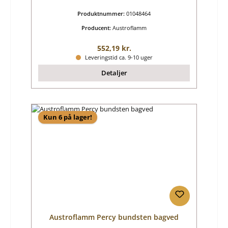
Produktnummer:
01048464
Producent:
Austroflamm
Almindelig pris:
552,19 kr.
Leveringstid ca. 9-10 uger
Detaljer
Kun 6 på lager!
Austroflamm Percy bundsten bagved