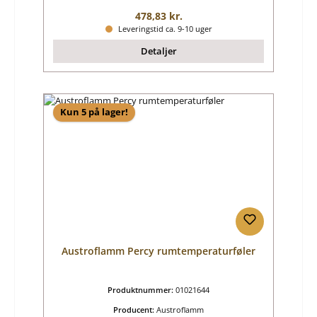
Almindelig pris:
478,83 kr.
Leveringstid ca. 9-10 uger
Detaljer
Kun 5 på lager!
Austroflamm Percy rumtemperaturføler
Produktnummer:
01021644
Producent:
Austroflamm