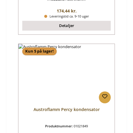
Almindelig pris:
174,44 kr.
Leveringstid ca. 9-10 uger
Detaljer
Kun 5 på lager!
Austroflamm Percy kondensator
Produktnummer:
01021849