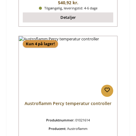
Almindelig pris:
540,92 kr.
Tilgængelig, leveringstid: 4-6 dage
Detaljer
Kun 4 på lager!
Austroflamm Percy temperatur controller
Produktnummer:
01021614
Producent:
Austroflamm