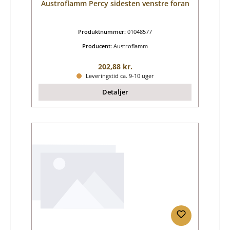
Austroflamm Percy sidesten venstre foran
Produktnummer:
01048577
Producent:
Austroflamm
Almindelig pris:
202,88 kr.
Leveringstid ca. 9-10 uger
Detaljer