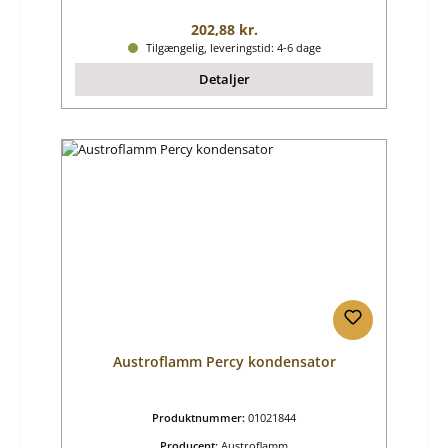
Almindelig pris:
202,88 kr.
Tilgængelig, leveringstid: 4-6 dage
Detaljer
Austroflamm Percy kondensator
Produktnummer:
01021844
Producent:
Austroflamm