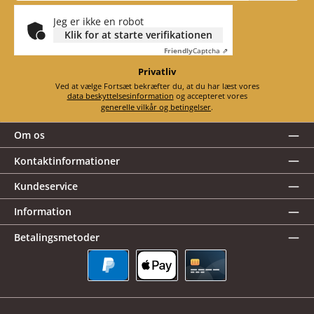
Jeg er ikke en robot
Klik for at starte verifikationen
Friendly
Captcha ⇗
Privatliv
Ved at vælge Fortsæt bekræfter du, at du har læst vores
data beskyttelsesinformation
og accepteret vores
generelle vilkår og betingelser
.
Om os
Kontaktinformationer
Kundeservice
Information
Betalingsmetoder
PayPal
Apple Pay
Kreditkort