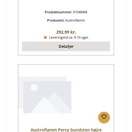
Produktnummer:
01048468
Producent:
Austroflamm
Almindelig pris:
292,99 kr.
Leveringstid ca. 9-10 uger
Detaljer
Austroflamm Percy bundsten højre