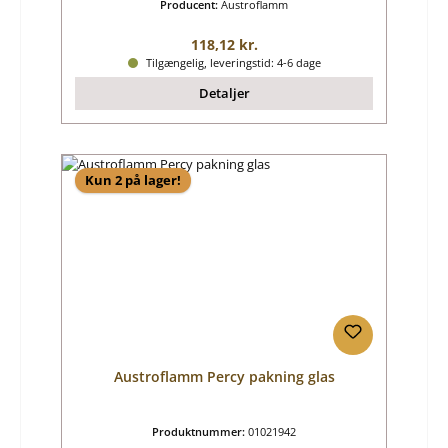
Producent:
Austroflamm
Almindelig pris:
118,12 kr.
Tilgængelig, leveringstid: 4-6 dage
Detaljer
Kun 2 på lager!
Austroflamm Percy pakning glas
Produktnummer:
01021942