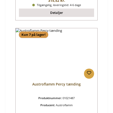
Almindelig pris:
315,52 kr.
Tilgængelig, leveringstid: 4-6 dage
Detaljer
Kun 7 på lager!
Austroflamm Percy tænding
Produktnummer:
01021487
Producent:
Austroflamm