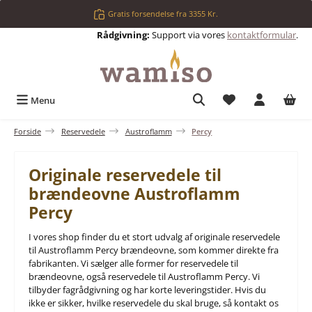
Gå til hovedindhold
Gratis forsendelse fra 3355 Kr.
Rådgivning:
Support via vores
kontaktformular
.
Du har 0 ønskelis
Menu
Forside
Reservedele
Austroflamm
Percy
Originale reservedele til
brændeovne Austroflamm
Percy
I vores shop finder du et stort udvalg af originale reservedele
til Austroflamm Percy brændeovne, som kommer direkte fra
fabrikanten. Vi sælger alle former for reservedele til
brændeovne, også reservedele til Austroflamm Percy. Vi
tilbyder fagrådgivning og har korte leveringstider. Hvis du
ikke er sikker, hvilke reservedele du skal bruge, så kontakt os