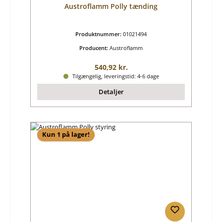
Austroflamm Polly tænding
Produktnummer:
01021494
Producent:
Austroflamm
Almindelig pris:
540,92 kr.
Tilgængelig, leveringstid: 4-6 dage
Detaljer
Kun 1 på lager!