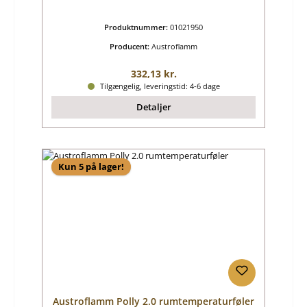
Produktnummer:
01021950
Producent:
Austroflamm
Almindelig pris:
332,13 kr.
Tilgængelig, leveringstid: 4-6 dage
Detaljer
Kun 5 på lager!
Austroflamm Polly 2.0 rumtemperaturføler