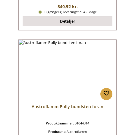
Almindelig pris:
540,92 kr.
Tilgængelig, leveringstid: 4-6 dage
Detaljer
Austroflamm Polly bundsten foran
Produktnummer:
01044314
Producent:
Austroflamm