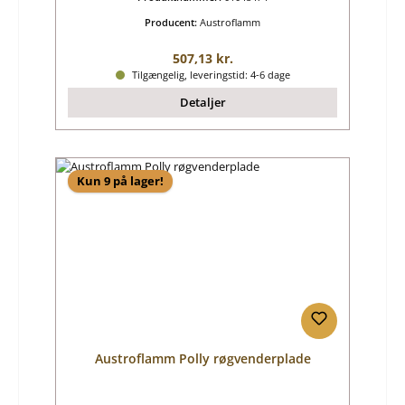
Producent:
Austroflamm
Almindelig pris:
507,13 kr.
Tilgængelig, leveringstid: 4-6 dage
Detaljer
Kun 9 på lager!
Austroflamm Polly røgvenderplade