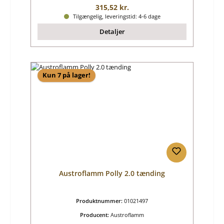
Almindelig pris:
315,52 kr.
Tilgængelig, leveringstid: 4-6 dage
Detaljer
Kun 7 på lager!
Austroflamm Polly 2.0 tænding
Produktnummer:
01021497
Producent:
Austroflamm