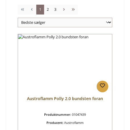
Side
Side
Side
1
2
3
Austroflamm Polly 2.0 bundsten foran
Produktnummer:
01047439
Producent:
Austroflamm