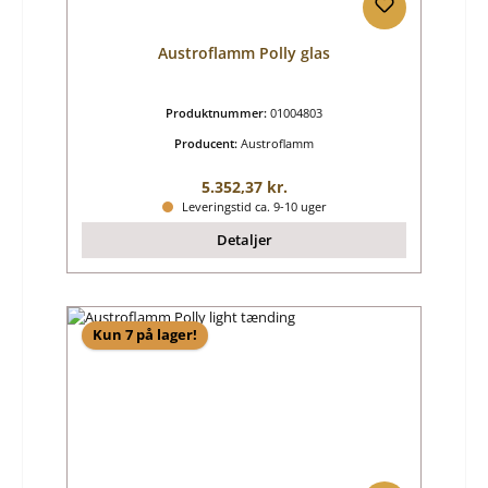
Austroflamm Polly glas
Produktnummer:
01004803
Producent:
Austroflamm
Almindelig pris:
5.352,37 kr.
Leveringstid ca. 9-10 uger
Detaljer
Kun 7 på lager!