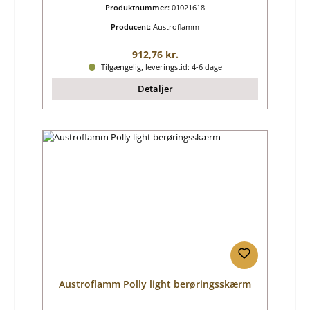
Produktnummer:
01021618
Producent:
Austroflamm
Almindelig pris:
912,76 kr.
Tilgængelig, leveringstid: 4-6 dage
Detaljer
Austroflamm Polly light berøringsskærm