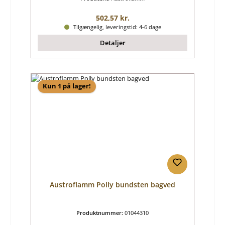
Almindelig pris:
502,57 kr.
Tilgængelig, leveringstid: 4-6 dage
Detaljer
Kun 1 på lager!
Austroflamm Polly bundsten bagved
Produktnummer:
01044310