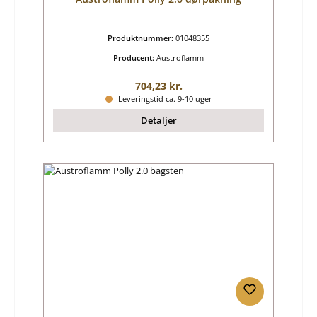
Produktnummer:
01048355
Producent:
Austroflamm
Almindelig pris:
704,23 kr.
Leveringstid ca. 9-10 uger
Detaljer