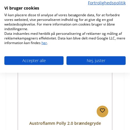
Fortrolighedspolitik
Produktnummer:
01058779
Vi bruger cookies
Vi kan placere disse til analyse af vores besøgende data, for at forbedre
Producent:
Austroflamm
vores websted, vise personaliseret indhold og for at give dig en god
webstedsoplevelse. For mere information om cookies bruger vi åbne
Almindelig pris:
1.611,37 kr.
indstillingerne.
Leveringstid ca. 9-10 uger
Data indsamles med henblik på personalisering af reklamer og måling af
reklamekampagners effektivitet. Data kan blive delt med Google LLC, mere
Detaljer
information kan findes
her
.
Accepter alle
Nej, juster
Austroflamm Polly 2.0 brændegryde