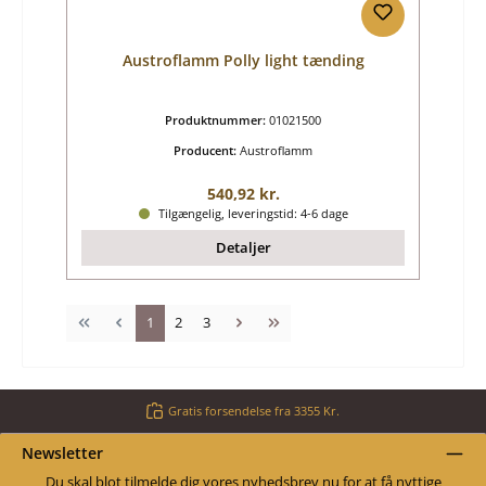
Austroflamm Polly light tænding
Produktnummer:
01021500
Producent:
Austroflamm
Almindelig pris:
540,92 kr.
Tilgængelig, leveringstid: 4-6 dage
Detaljer
Side
Side
Side
1
2
3
Gratis forsendelse fra 3355 Kr.
Newsletter
Du skal blot tilmelde dig vores nyhedsbrev nu for at få nyttige