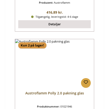
Producent:
Austroflamm
Almindelig pris:
416,89 kr.
Tilgængelig, leveringstid: 4-6 dage
Detaljer
Kun 2 på lager!
Austroflamm Polly 2.0 pakning glas
Produktnummer:
01021946