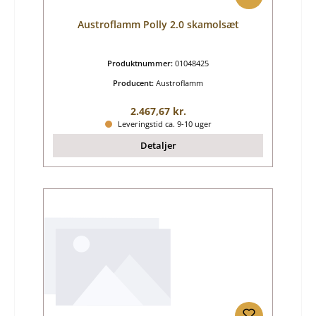
Austroflamm Polly 2.0 skamolsæt
Produktnummer:
01048425
Producent:
Austroflamm
Almindelig pris:
2.467,67 kr.
Leveringstid ca. 9-10 uger
Detaljer