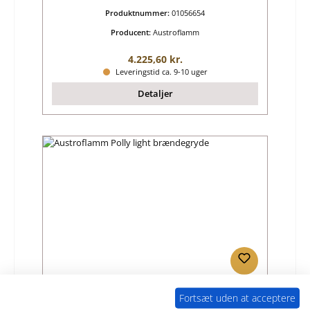
Produktnummer:
01056654
Producent:
Austroflamm
Almindelig pris:
4.225,60 kr.
Leveringstid ca. 9-10 uger
Detaljer
Austroflamm Polly light brændegryde
Fortsæt uden at acceptere