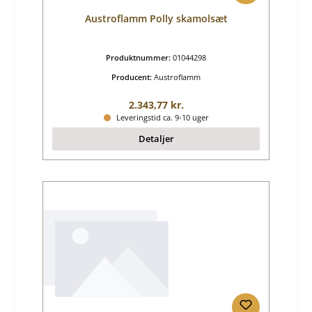
Austroflamm Polly skamolsæt
Produktnummer:
01044298
Producent:
Austroflamm
Almindelig pris:
2.343,77 kr.
Leveringstid ca. 9-10 uger
Detaljer