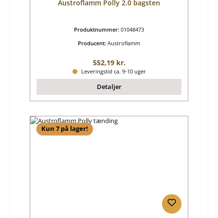
Austroflamm Polly 2.0 bagsten
Produktnummer:
01048473
Producent:
Austroflamm
Almindelig pris:
552,19 kr.
Leveringstid ca. 9-10 uger
Detaljer
Kun 7 på lager!