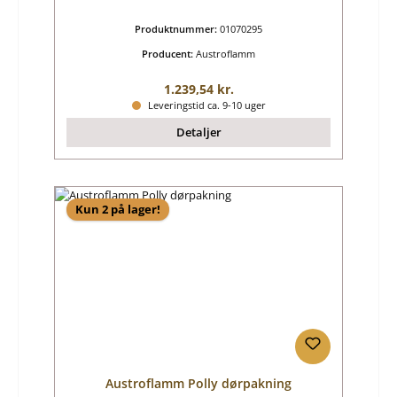
Produktnummer:
01070295
Producent:
Austroflamm
Almindelig pris:
1.239,54 kr.
Leveringstid ca. 9-10 uger
Detaljer
Kun 2 på lager!
Austroflamm Polly dørpakning