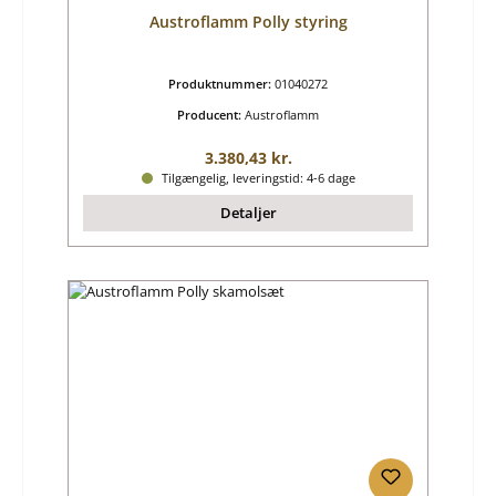
Austroflamm Polly styring
Produktnummer:
01040272
Producent:
Austroflamm
Almindelig pris:
3.380,43 kr.
Tilgængelig, leveringstid: 4-6 dage
Detaljer