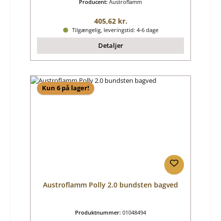
Producent:
Austroflamm
Almindelig pris:
405,62 kr.
Tilgængelig, leveringstid: 4-6 dage
Detaljer
Kun 6 på lager!
Austroflamm Polly 2.0 bundsten bagved
Produktnummer:
01048494