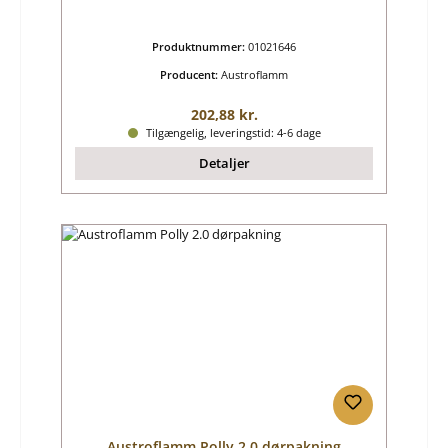
Produktnummer:
01021646
Producent:
Austroflamm
Almindelig pris:
202,88 kr.
Tilgængelig, leveringstid: 4-6 dage
Detaljer
Austroflamm Polly 2.0 dørpakning