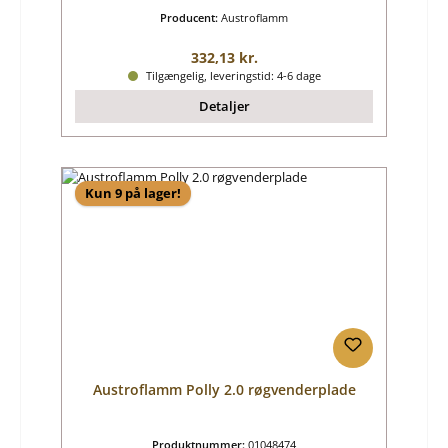
Producent:
Austroflamm
Almindelig pris:
332,13 kr.
Tilgængelig, leveringstid: 4-6 dage
Detaljer
Kun 9 på lager!
Austroflamm Polly 2.0 røgvenderplade
Produktnummer:
01048474