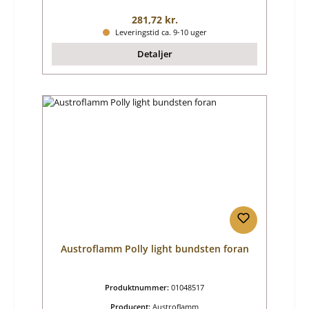
Almindelig pris:
281,72 kr.
Leveringstid ca. 9-10 uger
Detaljer
Austroflamm Polly light bundsten foran
Produktnummer:
01048517
Producent:
Austroflamm