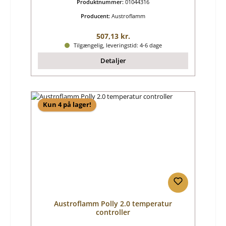
Produktnummer:
01044316
Producent:
Austroflamm
Almindelig pris:
507,13 kr.
Tilgængelig, leveringstid: 4-6 dage
Detaljer
Kun 4 på lager!
Austroflamm Polly 2.0 temperatur
controller