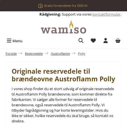
Gå til hovedindhold
Gratis forsendelse fra 3355 Kr.
Rådgivning:
Support via vores
kontaktformular
.
Du har 0 ønskelis
Menu
Forside
Reservedele
Austroflamm
Polly
Originale reservedele til
brændeovne Austroflamm Polly
I vores shop finder du et stort udvalg af originale reservedele
til Austroflamm Polly brændeovne, som kommer direkte fra
fabrikanten. Vi sælger alle former for reservedele til
brændeovne, også reservedele til Austroflamm Polly. Vi
tilbyder fagrådgivning og har korte leveringstider. Hvis du
ikke er sikker, hvilke reservedele du skal bruge, så kontakt os
direkte.