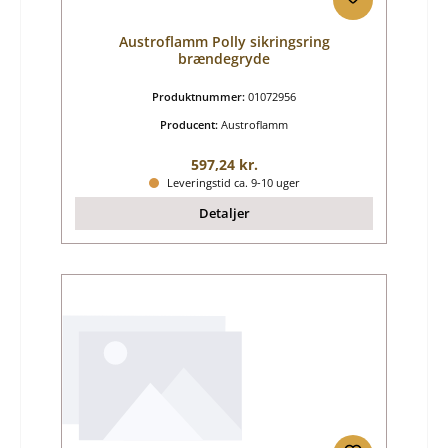
Austroflamm Polly sikringsring
brændegryde
Produktnummer:
01072956
Producent:
Austroflamm
Almindelig pris:
597,24 kr.
Leveringstid ca. 9-10 uger
Detaljer