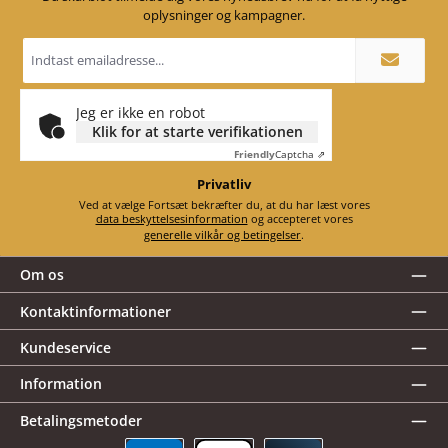
oplysninger og kampagner.
Email
adresse
*
Jeg er ikke en robot
Klik for at starte verifikationen
Friendly
Captcha ⇗
Privatliv
Ved at vælge Fortsæt bekræfter du, at du har læst vores
data beskyttelsesinformation
og accepteret vores
generelle vilkår og betingelser
.
Om os
Kontaktinformationer
Kundeservice
Information
Betalingsmetoder