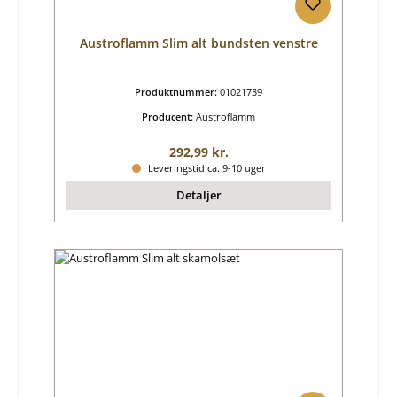
Austroflamm Slim alt bundsten venstre
Produktnummer:
01021739
Producent:
Austroflamm
Almindelig pris:
292,99 kr.
Leveringstid ca. 9-10 uger
Detaljer