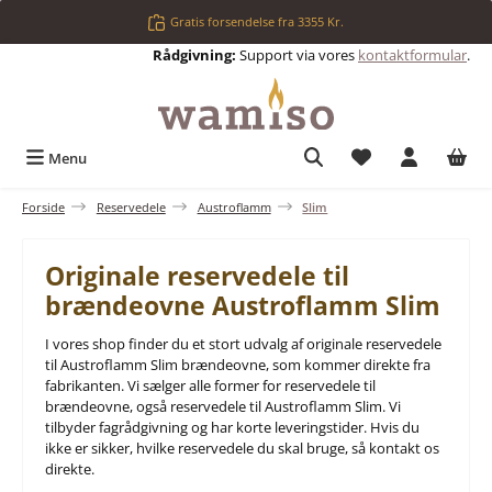
Gå til hovedindhold
Gratis forsendelse fra 3355 Kr.
Rådgivning:
Support via vores
kontaktformular
.
Du har 0 ønskelis
Menu
Forside
Reservedele
Austroflamm
Slim
Originale reservedele til
brændeovne Austroflamm Slim
I vores shop finder du et stort udvalg af originale reservedele
til Austroflamm Slim brændeovne, som kommer direkte fra
fabrikanten. Vi sælger alle former for reservedele til
brændeovne, også reservedele til Austroflamm Slim. Vi
tilbyder fagrådgivning og har korte leveringstider. Hvis du
ikke er sikker, hvilke reservedele du skal bruge, så kontakt os
direkte.