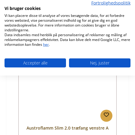
Fortrolighedspolitik
Produktnummer:
01059424
Vi bruger cookies
Vi kan placere disse til analyse af vores besøgende data, for at forbedre
Producent:
Austroflamm
vores websted, vise personaliseret indhold og for at give dig en god
webstedsoplevelse. For mere information om cookies bruger vi åbne
Almindelig pris:
82,79 kr.
indstillingerne.
Leveringstid ca. 9-10 uger
Data indsamles med henblik på personalisering af reklamer og måling af
reklamekampagners effektivitet. Data kan blive delt med Google LLC, mere
Detaljer
information kan findes
her
.
Accepter alle
Nej, juster
Kun 1 på lager!
Austroflamm Slim 2.0 træfang venstre A