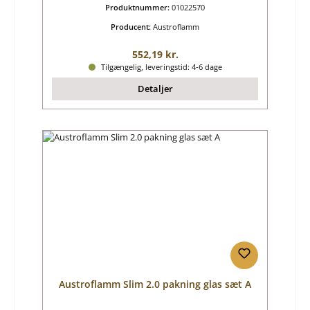
Produktnummer:
01022570
Producent:
Austroflamm
Almindelig pris:
552,19 kr.
Tilgængelig, leveringstid: 4-6 dage
Detaljer
Austroflamm Slim 2.0 pakning glas sæt A