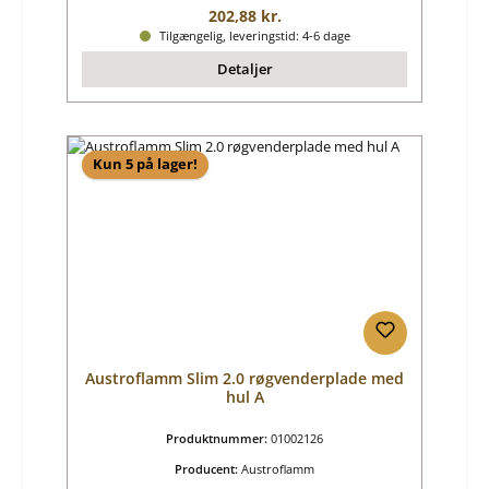
Almindelig pris:
202,88 kr.
Tilgængelig, leveringstid: 4-6 dage
Detaljer
Kun 5 på lager!
Austroflamm Slim 2.0 røgvenderplade med
hul A
Produktnummer:
01002126
Producent:
Austroflamm