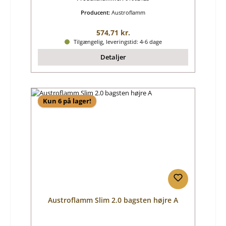
Producent:
Austroflamm
Almindelig pris:
574,71 kr.
Tilgængelig, leveringstid: 4-6 dage
Detaljer
Kun 6 på lager!
Austroflamm Slim 2.0 bagsten højre A