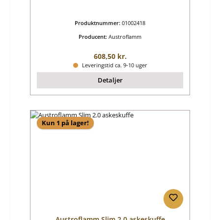
Produktnummer:
01002418
Producent:
Austroflamm
Almindelig pris:
608,50 kr.
Leveringstid ca. 9-10 uger
Detaljer
Kun 1 på lager!
Austroflamm Slim 2.0 askeskuffe