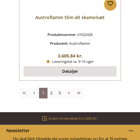
Austroflamm Slim alt skamolsæt
Produktnummer:
01022428
Producent:
Austroflamm
Almindelig pris:
3.605,84 kr.
Leveringstid ca. 9-10 uger
Detaljer
Side
Side
Side
1
2
3
Gratis forsendelse fra 3355 Kr.
Newsletter
Du skal blot tilmelde dig vores nyhedsbrev nu for at få nyttige