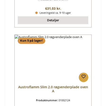
Almindelig pris:
631,03 kr.
Leveringstid ca. 9-10 uger
Detaljer
Kun 5 på lager!
Austroflamm Slim 2.0 røgvenderplade oven
A
Produktnummer:
01002124