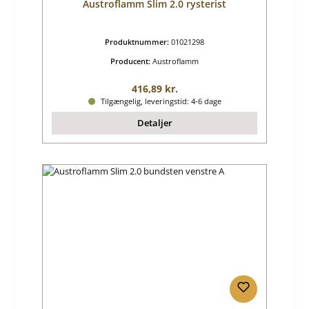
Austroflamm Slim 2.0 rysterist
Produktnummer:
01021298
Producent:
Austroflamm
Almindelig pris:
416,89 kr.
Tilgængelig, leveringstid: 4-6 dage
Detaljer