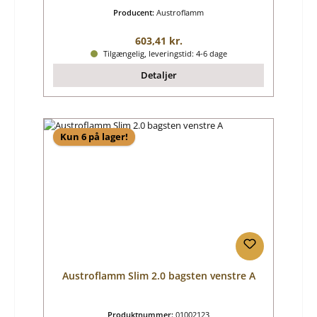
Producent:
Austroflamm
Almindelig pris:
603,41 kr.
Tilgængelig, leveringstid: 4-6 dage
Detaljer
Kun 6 på lager!
Austroflamm Slim 2.0 bagsten venstre A
Produktnummer:
01002123