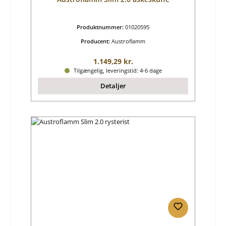
Produktnummer:
01020595
Producent:
Austroflamm
Almindelig pris:
1.149,29 kr.
Tilgængelig, leveringstid: 4-6 dage
Detaljer