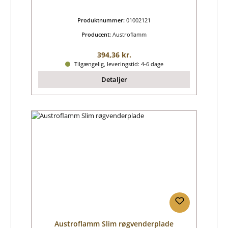
Produktnummer:
01002121
Producent:
Austroflamm
Almindelig pris:
394,36 kr.
Tilgængelig, leveringstid: 4-6 dage
Detaljer
Austroflamm Slim røgvenderplade