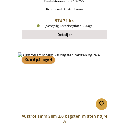
Produktnummer:
01022566
Producent:
Austroflamm
Almindelig pris:
574,71 kr.
Tilgængelig, leveringstid: 4-6 dage
Detaljer
Kun 6 på lager!
Austroflamm Slim 2.0 bagsten midten højre
A