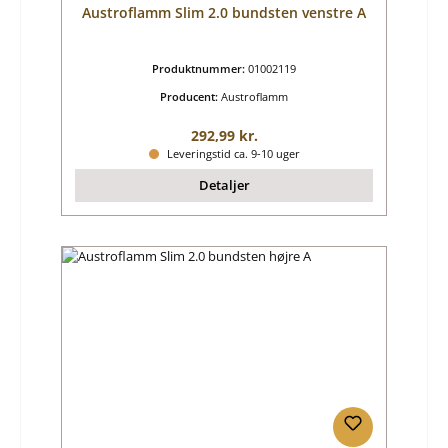
Austroflamm Slim 2.0 bundsten venstre A
Produktnummer:
01002119
Producent:
Austroflamm
Almindelig pris:
292,99 kr.
Leveringstid ca. 9-10 uger
Detaljer