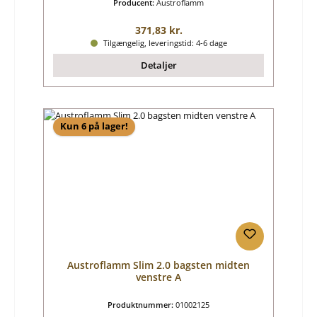
Producent:
Austroflamm
Almindelig pris:
371,83 kr.
Tilgængelig, leveringstid: 4-6 dage
Detaljer
Kun 6 på lager!
Austroflamm Slim 2.0 bagsten midten
venstre A
Produktnummer:
01002125