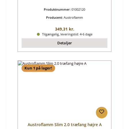
Produktnummer:
01002120
Producent:
Austroflamm
Almindelig pris:
349,31 kr.
Tilgængelig, leveringstid: 4-6 dage
Detaljer
Kun 1 på lager!
Austroflamm Slim 2.0 træfang højre A