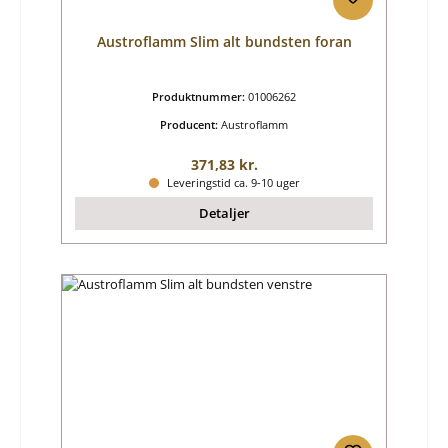
Austroflamm Slim alt bundsten foran
Produktnummer:
01006262
Producent:
Austroflamm
Almindelig pris:
371,83 kr.
Leveringstid ca. 9-10 uger
Detaljer