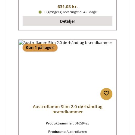
Almindelig pris:
631,03 kr.
Tilgængelig, leveringstid: 4-6 dage
Detaljer
Kun 1 på lager!
Austroflamm Slim 2.0 dørhåndtag
brændkammer
Produktnummer:
01059425
Producent:
Austroflamm