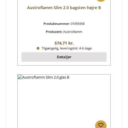
Austroflamm Slim 2.0 bagsten højre B
Produktnummer:
01059358
Producent:
Austroflamm
Almindelig pris:
574,71 kr.
Tilgængelig, leveringstid: 4-6 dage
Detaljer