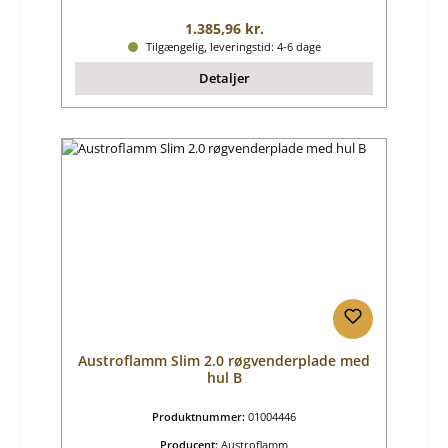
Almindelig pris:
1.385,96 kr.
Tilgængelig, leveringstid: 4-6 dage
Detaljer
Austroflamm Slim 2.0 røgvenderplade med
hul B
Produktnummer:
01004446
Producent:
Austroflamm