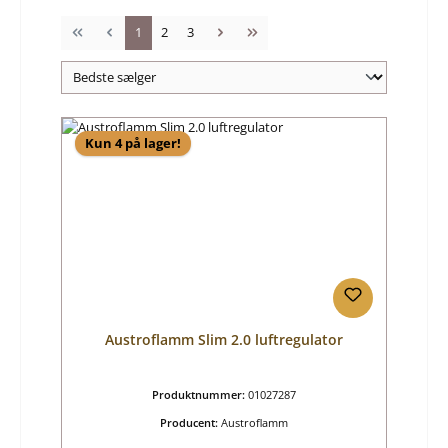
Side
Side
Side
1
2
3
Kun 4 på lager!
Austroflamm Slim 2.0 luftregulator
Produktnummer:
01027287
Producent:
Austroflamm