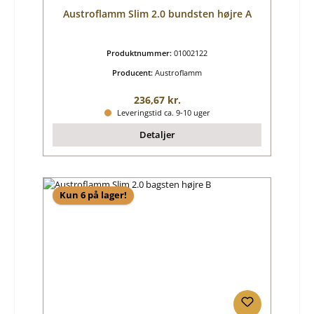
Austroflamm Slim 2.0 bundsten højre A
Produktnummer:
01002122
Producent:
Austroflamm
Almindelig pris:
236,67 kr.
Leveringstid ca. 9-10 uger
Detaljer
Kun 6 på lager!