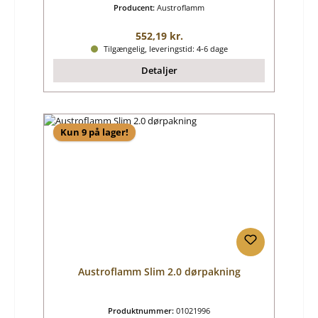
Producent:
Austroflamm
Almindelig pris:
552,19 kr.
Tilgængelig, leveringstid: 4-6 dage
Detaljer
Kun 9 på lager!
Austroflamm Slim 2.0 dørpakning
Produktnummer:
01021996