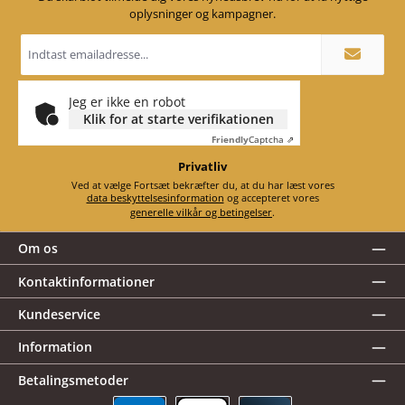
oplysninger og kampagner.
Email
adresse
*
Jeg er ikke en robot
Klik for at starte verifikationen
Friendly
Captcha ⇗
Privatliv
Ved at vælge Fortsæt bekræfter du, at du har læst vores
data beskyttelsesinformation
og accepteret vores
generelle vilkår og betingelser
.
Om os
Kontaktinformationer
Kundeservice
Information
Betalingsmetoder