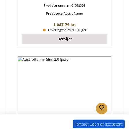
Produktnummer:
01022331
Producent:
Austroflamm
Almindelig pris:
1.047,79 kr.
Leveringstid ca. 9-10 uger
Detaljer
Austroflamm Slim 2.0 fjeder
Fortsæt uden at acceptere