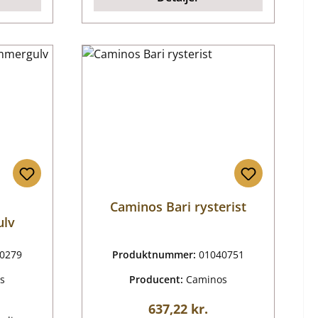
Caminos Bari rysterist
lv
0279
Produktnummer:
01040751
s
Producent:
Caminos
is:
Almindelig pris:
637,22 kr.