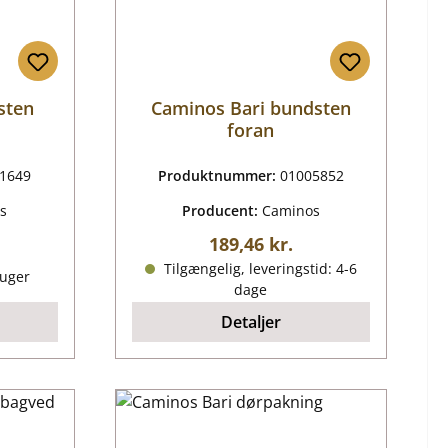
sten
Caminos Bari bundsten
foran
1649
Produktnummer:
01005852
s
Producent:
Caminos
Almindelig pris:
189,46 kr.
ris:
Tilgængelig, leveringstid: 4-6
 uger
dage
Detaljer