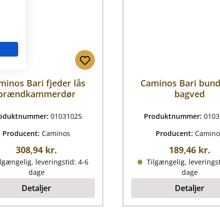
minos Bari fjeder lås
Caminos Bari bun
brændkammerdør
bagved
oduktnummer:
01031025
Produktnummer:
0103
Producent:
Caminos
Producent:
Camino
Almindelig pris:
Almindelig p
308,94 kr.
189,46 kr.
lgængelig, leveringstid: 4-6
Tilgængelig, leveringst
dage
dage
Detaljer
Detaljer