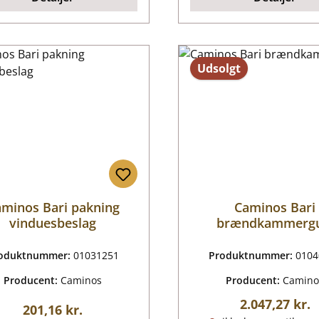
Udsolgt
minos Bari pakning
Caminos Bari
vinduesbeslag
brændkammergu
oduktnummer:
01031251
Produktnummer:
0104
Producent:
Caminos
Producent:
Camino
Almindelig pr
2.047,27 kr.
Almindelig pris:
201,16 kr.