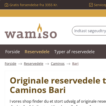
Gratis forsendelse fra 3355 Kr.
Service
 til hovedindhold
Spring til søgning
Gå til hovednavigation
Forside
Reservedele
Typer af reservedele
Forside
Reservedele
Caminos
Bari
Originale reservedele 
Caminos Bari
I vores shop finder du et stort udvalg af originale 