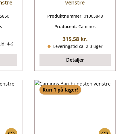
nstre
venstre
5850
Produktnummer:
01005848
s
Producent:
Caminos
ris:
Almindelig pris:
315,58 kr.
id: 4-6
Leveringstid ca. 2-3 uger
Detaljer
Kun 1 på lager!