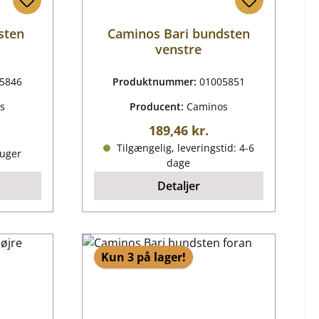
sten
Caminos Bari bundsten
venstre
5846
Produktnummer:
01005851
s
Producent:
Caminos
Almindelig pris:
189,46 kr.
ris:
Tilgængelig, leveringstid: 4-6
 uger
dage
Detaljer
Kun 3 på lager!