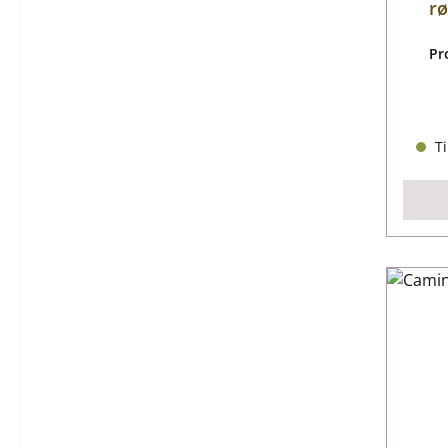
rø
Pr
Ti