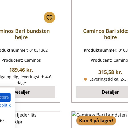
minos Bari bundsten
Caminos Bari side
højre
højre
oduktnummer:
01031362
Produktnummer:
0103
Producent:
Caminos
Producent:
Camino
Almindelig pris:
189,46 kr.
Almindelig p
315,58 kr.
lgængelig, leveringstid: 4-6
Leveringstid ca. 2-3
dage
Detaljer
Detaljer
ptere
olitik
Kun 3 på lager!
lse.