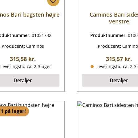
nos Bari bagsten højre
Caminos Bari side
venstre
oduktnummer:
01031732
Produktnummer:
0100
Producent:
Caminos
Producent:
Camino
Almindelig pris:
Almindelig p
315,58 kr.
315,57 kr.
Leveringstid ca. 2-3 uger
Leveringstid ca. 2-3
Detaljer
Detaljer
1 på lager!