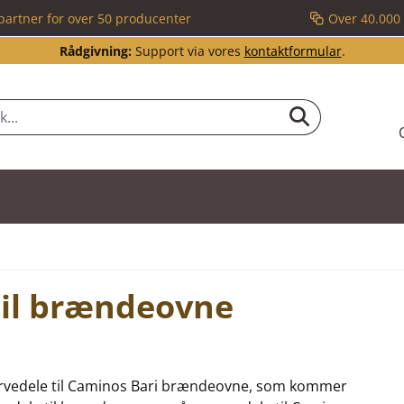
partner for over 50 producenter
Over 40.000 
Rådgivning:
Support via vores
kontaktformular
.
til brændeovne
reservedele til Caminos Bari brændeovne, som kommer