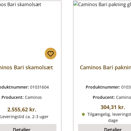
inos Bari skamolsæt
Caminos Bari paknin
oduktnummer:
01031604
Produktnummer:
0103
Producent:
Caminos
Producent:
Camino
Almindelig p
304,31 kr.
Almindelig pris:
2.555,62 kr.
Tilgængelig, leveringst
Leveringstid ca. 2-3 uger
dage
Detaljer
Detaljer