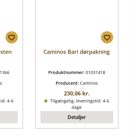
dsten
Caminos Bari dørpakning
1366
Produktnummer:
01031418
s
Producent:
Caminos
ris:
Almindelig pris:
230,06 kr.
id: 4-6
Tilgængelig, leveringstid: 4-6
dage
Detaljer