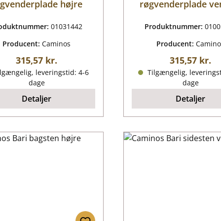
gvenderplade højre
røgvenderplade ve
oduktnummer:
01031442
Produktnummer:
0100
Producent:
Caminos
Producent:
Camino
Almindelig pris:
Almindelig p
315,57 kr.
315,57 kr.
lgængelig, leveringstid: 4-6
Tilgængelig, leveringst
dage
dage
Detaljer
Detaljer