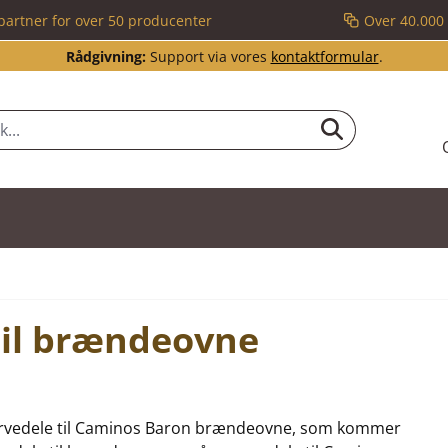
partner for over 50 producenter
Over 40.000 
Rådgivning:
Support via vores
kontaktformular
.
til brændeovne
reservedele til Caminos Baron brændeovne, som kommer