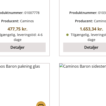
oduktnummer:
01007778
Produktnummer:
0103
Producent:
Caminos
Producent:
Camino
Almindelig pris:
Almindelig pr
477,75 kr.
1.653,34 kr.
lgængelig, leveringstid: 4-6
Tilgængelig, leveringst
dage
dage
Detaljer
Detaljer