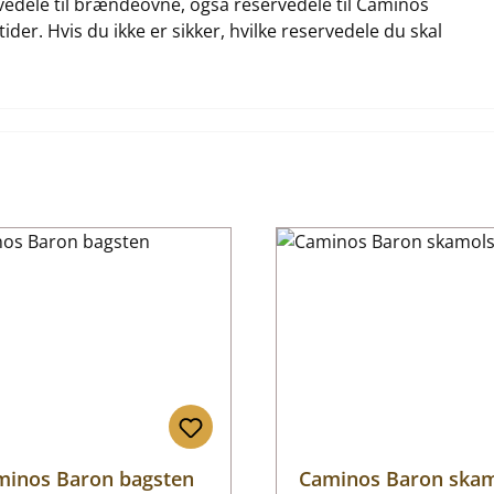
ervedele til brændeovne, også reservedele til Caminos
ider. Hvis du ikke er sikker, hvilke reservedele du skal
minos Baron bagsten
Caminos Baron ska