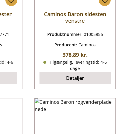
esten
Caminos Baron sidesten
venstre
7771
Produktnummer:
01005856
s
Producent:
Caminos
ris:
Almindelig pris:
378,89 kr.
id: 4-6
Tilgængelig, leveringstid: 4-6
dage
Detaljer