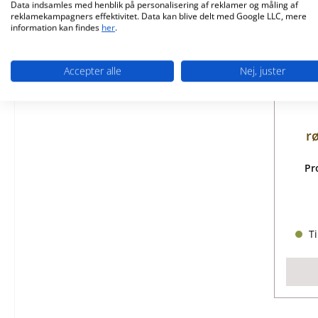
Data indsamles med henblik på personalisering af reklamer og måling af
reklamekampagners effektivitet. Data kan blive delt med Google LLC, mere
information kan findes
her
.
Accepter alle
Nej, juster
r
Pr
Ti