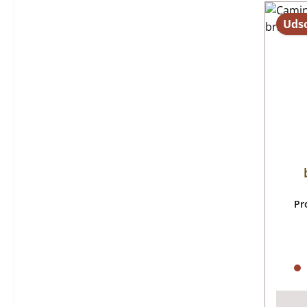
Udso
Pr