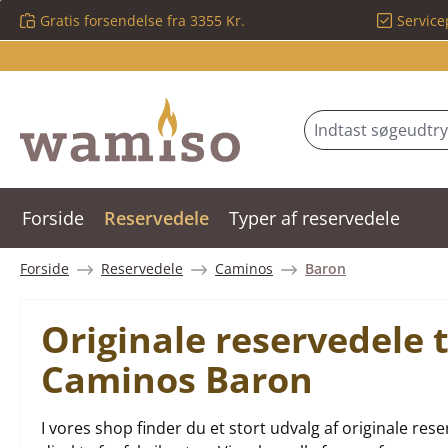
Gratis forsendelse fra 3355 Kr.
Service
 til hovedindhold
Spring til søgning
Gå til hovednavigation
Forside
Reservedele
Typer af reservedele
Forside
Reservedele
Caminos
Baron
Originale reservedele 
Caminos Baron
I vores shop finder du et stort udvalg af originale 