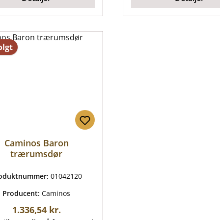
lgt
Caminos Baron
trærumsdør
oduktnummer:
01042120
Producent:
Caminos
Almindelig pris:
1.336,54 kr.