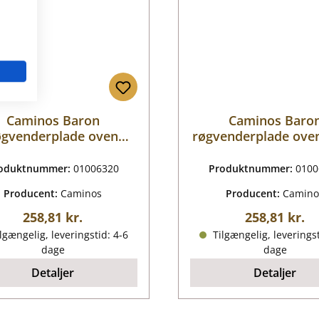
Caminos Baron
Caminos Baro
øgvenderplade oven
røgvenderplade oven
venstre
oduktnummer:
01006320
Produktnummer:
0100
Producent:
Caminos
Producent:
Camino
Almindelig pris:
Almindelig p
258,81 kr.
258,81 kr.
lgængelig, leveringstid: 4-6
Tilgængelig, leveringst
dage
dage
Detaljer
Detaljer