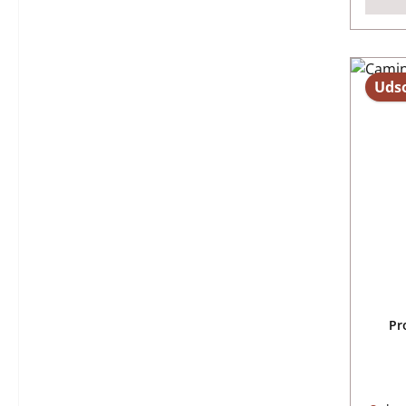
Udso
Pr