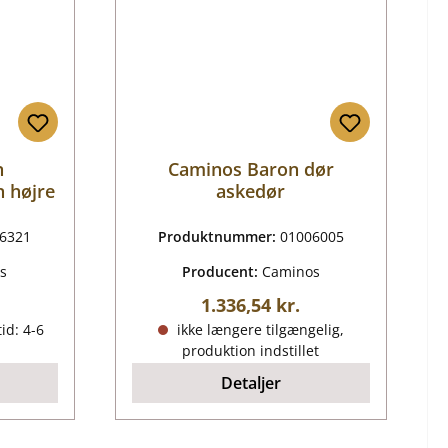
n
Caminos Baron dør
 højre
askedør
6321
Produktnummer:
01006005
s
Producent:
Caminos
ris:
Almindelig pris:
1.336,54 kr.
id: 4-6
ikke længere tilgængelig,
produktion indstillet
Detaljer