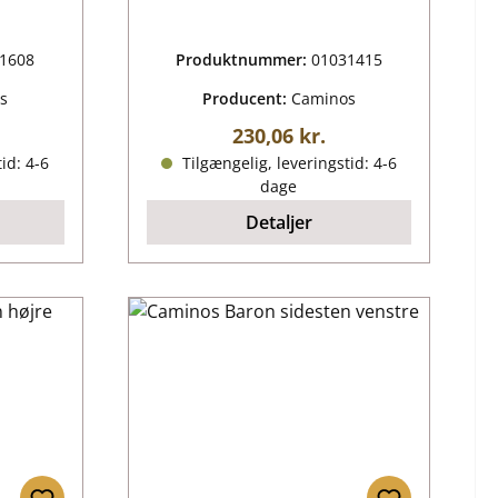
1608
Produktnummer:
01031415
s
Producent:
Caminos
is:
Almindelig pris:
230,06 kr.
id: 4-6
Tilgængelig, leveringstid: 4-6
dage
Detaljer