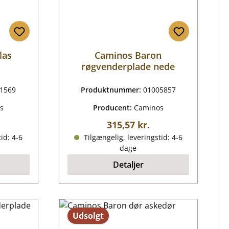
las
Caminos Baron
røgvenderplade nede
1569
Produktnummer:
01005857
s
Producent:
Caminos
is:
Almindelig pris:
315,57 kr.
id: 4-6
Tilgængelig, leveringstid: 4-6
dage
Detaljer
Udsolgt