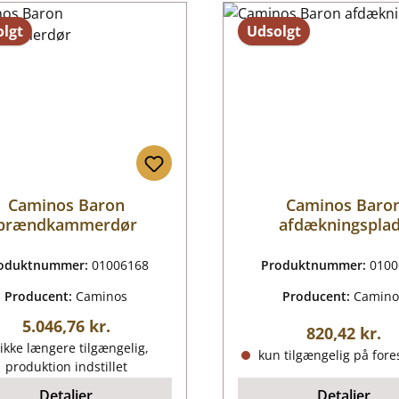
lgt
Udsolgt
Caminos Baron
Caminos Baro
brændkammerdør
afdækningspla
oduktnummer:
01006168
Produktnummer:
0100
Producent:
Caminos
Producent:
Camino
Almindelig pris:
5.046,76 kr.
Almindelig p
820,42 kr.
ikke længere tilgængelig,
kun tilgængelig på fore
produktion indstillet
Detaljer
Detaljer