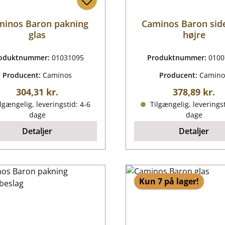
minos Baron pakning
Caminos Baron sid
glas
højre
oduktnummer:
01031095
Produktnummer:
0100
Producent:
Caminos
Producent:
Camino
Almindelig pris:
Almindelig p
304,31 kr.
378,89 kr.
lgængelig, leveringstid: 4-6
Tilgængelig, leveringst
dage
dage
Detaljer
Detaljer
Kun 7 på lager!