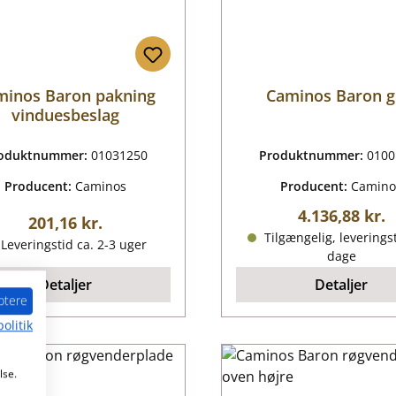
minos Baron pakning
Caminos Baron g
vinduesbeslag
oduktnummer:
01031250
Produktnummer:
0100
Producent:
Caminos
Producent:
Camino
Almindelig pr
4.136,88 kr.
Almindelig pris:
201,16 kr.
Tilgængelig, leveringst
Leveringstid ca. 2-3 uger
dage
Detaljer
Detaljer
ptere
olitik
lse.