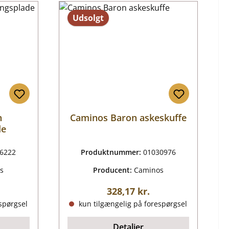
Udsolgt
n
Caminos Baron askeskuffe
de
6222
Produktnummer:
01030976
s
Producent:
Caminos
ris:
Almindelig pris:
328,17 kr.
spørgsel
kun tilgængelig på forespørgsel
Detaljer