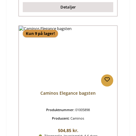
Detaljer
Kun 9 på lager!
Caminos Elegance bagsten
Produktnummer:
01005898
Producent:
Caminos
Almindelig pris:
504,85 kr.
Tilgængelig, leveringstid: 4-6 dage