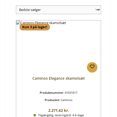
Kun 3 på lager!
Caminos Elegance skamolsæt
Produktnummer:
01031617
Producent:
Caminos
Almindelig pris:
2.271,62 kr.
Tilgængelig, leveringstid: 4-6 dage