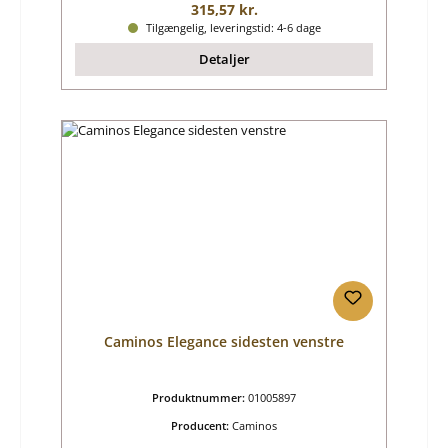
Almindelig pris:
315,57 kr.
Tilgængelig, leveringstid: 4-6 dage
Detaljer
Caminos Elegance sidesten venstre
Produktnummer:
01005897
Producent:
Caminos