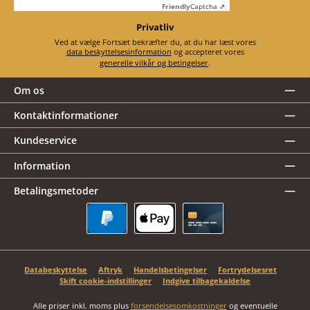
Friendly
Captcha ⇗
Privatliv
Ved at vælge Fortsæt bekræfter du, at du har læst vores
data beskyttelsesinformation
og accepteret vores
generelle vilkår og betingelser
.
Om os
Kontaktinformationer
Kundeservice
Information
Betalingsmetoder
PayPal
Apple Pay
Kreditkort
Databeskyttelse
Aftryk
Handelsbetingelser
Fortrydelsesret
Skift cookie-indstillinger
Indgive tilbagekaldelse
Alle priser inkl. moms plus
forsendelsesomkostninger
og eventuelle