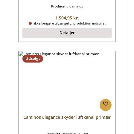
Producent:
Caminos
Almindelig pris:
1.504,95 kr.
ikke længere tilgængelig, produktion indstillet
Detaljer
Udsolgt
Caminos Elegance skyder luftkanal primær
Produktnummer:
01005794