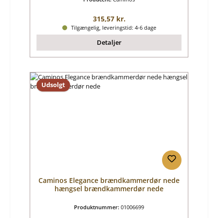
Almindelig pris:
315,57 kr.
Tilgængelig, leveringstid: 4-6 dage
Detaljer
Udsolgt
Caminos Elegance brændkammerdør nede
hængsel brændkammerdør nede
Produktnummer:
01006699