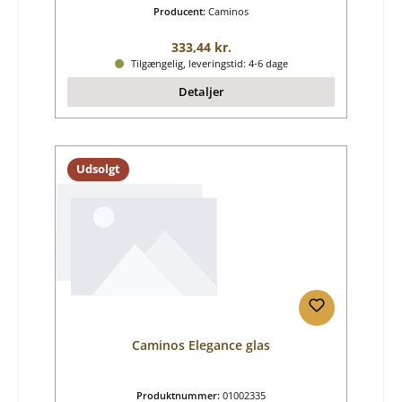
Producent:
Caminos
Almindelig pris:
333,44 kr.
Tilgængelig, leveringstid: 4-6 dage
Detaljer
Udsolgt
Caminos Elegance glas
Produktnummer:
01002335