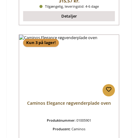
Almindelig pris:
315,57 kr.
Tilgængelig, leveringstid: 4-6 dage
Detaljer
Kun 3 på lager!
Caminos Elegance røgvenderplade oven
Produktnummer:
01005901
Producent:
Caminos