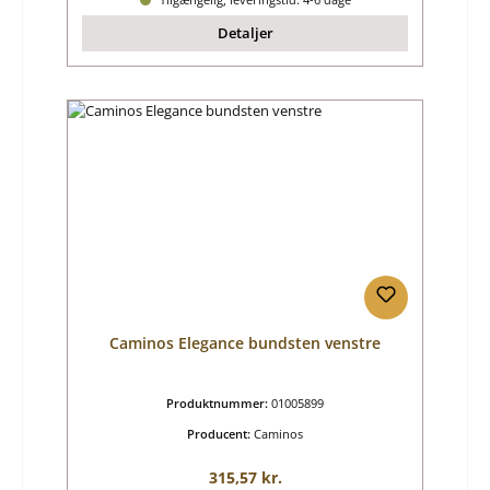
Detaljer
Caminos Elegance bundsten venstre
Produktnummer:
01005899
Producent:
Caminos
Almindelig pris:
315,57 kr.