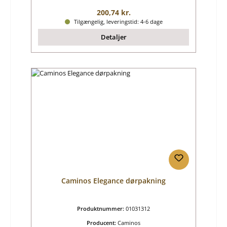
Almindelig pris:
200,74 kr.
Tilgængelig, leveringstid: 4-6 dage
Detaljer
Caminos Elegance dørpakning
Produktnummer:
01031312
Producent:
Caminos