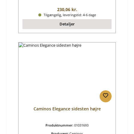
Almindelig pris:
230,06 kr.
Tilgængelig, leveringstid: 4-6 dage
Detaljer
Caminos Elegance sidesten højre
Produktnummer:
01031693
Producent:
Caminos