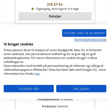
Almindelig pris:
315,57 kr.
Tilgængelig, leveringstid: 4-6 dage
Detaljer
Fortsæt uden at acceptere
Kun 3 på lager!
Fortrolighedspolitik
Vi bruger cookies
Vi kan placere disse til analyse af vores besøgende data, for at forbedre
vores websted, vise personaliseret indhold og for at give dig en god
webstedsoplevelse. For mere information om cookies bruger vi åbne
indstillingerne.
Data indsamles med henblik på personalisering af reklamer og måling af
reklamekampagners effektivitet. Data kan blive delt med Google LLC, mere
information kan findes
her
.
Caminos Elegance brændkammerdør oven
Accepter alle
Nej, juster
hængsel brændkammerdør oppe
Produktnummer:
01006698
Producent:
Caminos