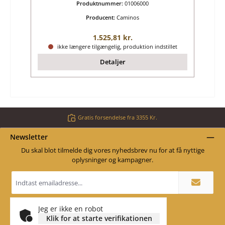
Produktnummer:
01006000
Producent:
Caminos
Almindelig pris:
1.525,81 kr.
ikke længere tilgængelig, produktion indstillet
Detaljer
Gratis forsendelse fra 3355 Kr.
Newsletter
Du skal blot tilmelde dig vores nyhedsbrev nu for at få nyttige
oplysninger og kampagner.
Email
adresse
*
Jeg er ikke en robot
Klik for at starte verifikationen