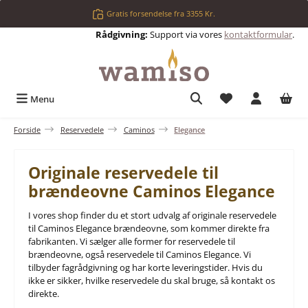
Gå til hovedindhold
Gratis forsendelse fra 3355 Kr.
Rådgivning:
Support via vores
kontaktformular
.
Du har 0 ønskelis
Menu
Forside
Reservedele
Caminos
Elegance
Originale reservedele til
brændeovne Caminos Elegance
I vores shop finder du et stort udvalg af originale reservedele
til Caminos Elegance brændeovne, som kommer direkte fra
fabrikanten. Vi sælger alle former for reservedele til
brændeovne, også reservedele til Caminos Elegance. Vi
tilbyder fagrådgivning og har korte leveringstider. Hvis du
ikke er sikker, hvilke reservedele du skal bruge, så kontakt os
direkte.