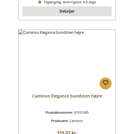
Tilgængelig, leveringstid: 4-6 dage
Detaljer
Caminos Elegance bundsten højre
Produktnummer:
01031585
Producent:
Caminos
Almindelig pris:
315,57 kr.