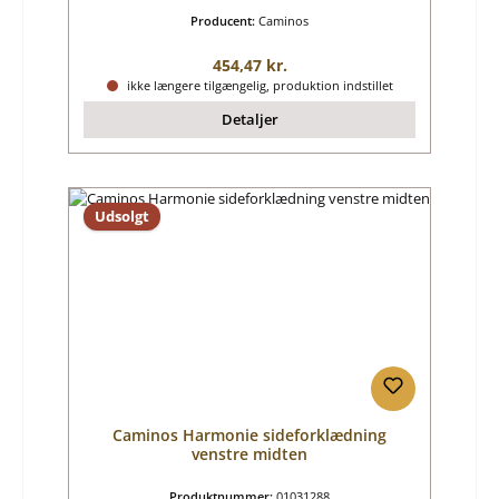
Producent:
Caminos
Almindelig pris:
454,47 kr.
ikke længere tilgængelig, produktion indstillet
Detaljer
Udsolgt
Caminos Harmonie sideforklædning
venstre midten
Produktnummer:
01031288