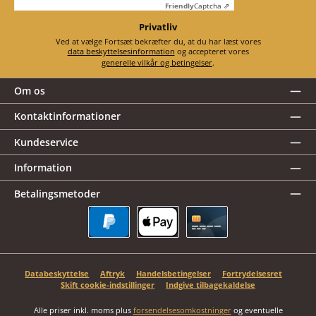
Friendly
Captcha ⇗
Privatliv
Ved at vælge Fortsæt bekræfter du, at du har læst vores
data beskyttelsesinformation
og accepteret vores
generelle vilkår og betingelser
.
Om os
Kontaktinformationer
Kundeservice
Information
Betalingsmetoder
PayPal
Apple Pay
Kreditkort
Databeskyttelse
Aftryk
Handelsbetingelser
Fortrydelsesret
Skift cookie-indstillinger
Indgive tilbagekaldelse
Alle priser inkl. moms plus
forsendelsesomkostninger
og eventuelle