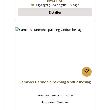
Almindelig pris:
304,31 kr.
Tilgængelig, leveringstid: 4-6 dage
Detaljer
Caminos Harmonie pakning vinduesbeslag
Produktnummer:
01031249
Producent:
Caminos