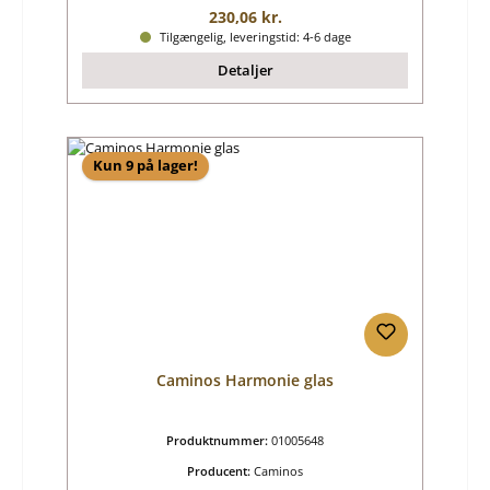
Almindelig pris:
230,06 kr.
Tilgængelig, leveringstid: 4-6 dage
Detaljer
Kun 9 på lager!
Caminos Harmonie glas
Produktnummer:
01005648
Producent:
Caminos