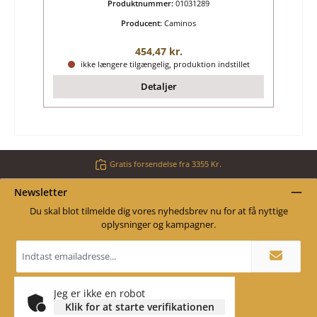
Produktnummer:
01031289
Producent:
Caminos
Almindelig pris:
454,47 kr.
ikke længere tilgængelig, produktion indstillet
Detaljer
Gratis forsendelse fra 3355 Kr.
Newsletter
Du skal blot tilmelde dig vores nyhedsbrev nu for at få nyttige
oplysninger og kampagner.
Email
adresse
*
Jeg er ikke en robot
Klik for at starte verifikationen