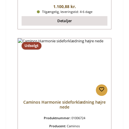
Almindelig pris:
1.100,88 kr.
Tilgængelig, leveringstid: 4-6 dage
Detaljer
Udsolgt
Caminos Harmonie sideforklædning højre
nede
Produktnummer:
01006724
Producent:
Caminos