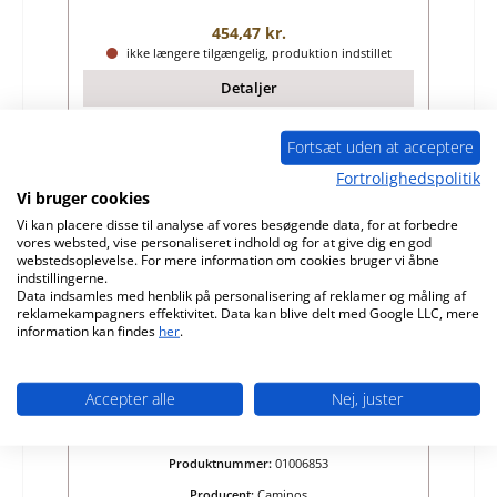
Almindelig pris:
454,47 kr.
ikke længere tilgængelig, produktion indstillet
Detaljer
Fortsæt uden at acceptere
Fortrolighedspolitik
Udsolgt
Vi bruger cookies
Vi kan placere disse til analyse af vores besøgende data, for at forbedre
vores websted, vise personaliseret indhold og for at give dig en god
webstedsoplevelse. For mere information om cookies bruger vi åbne
indstillingerne.
Data indsamles med henblik på personalisering af reklamer og måling af
reklamekampagners effektivitet. Data kan blive delt med Google LLC, mere
information kan findes
her
.
Accepter alle
Nej, juster
Caminos Harmonie afdækningsplade
Produktnummer:
01006853
Producent:
Caminos