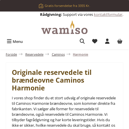
Gå til hovedindhold
Gratis forsendelse fra 3355 Kr.
Rådgivning:
Support via vores
kontaktformular
.
Du har 0 ønskelis
Menu
Forside
Reservedele
Caminos
Harmonie
Originale reservedele til
brændeovne Caminos
Harmonie
I vores shop finder du et stort udvalg af originale reservedele
til Caminos Harmonie brændeovne, som kommer direkte fra
fabrikanten. Vi sælger alle former for reservedele til
brændeovne, også reservedele til Caminos Harmonie. Vi
tilbyder fagrådgivning og har korte leveringstider. Hvis du
ikke er sikker, hvilke reservedele du skal bruge, så kontakt os