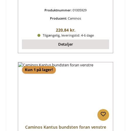
Produktnummer:
01005929
Producent:
Caminos
Almindelig pris:
220,84 kr.
Tilgængelig, leveringstid: 4-6 dage
Detaljer
Kun 1 på lager!
Caminos Kantus bundsten foran venstre