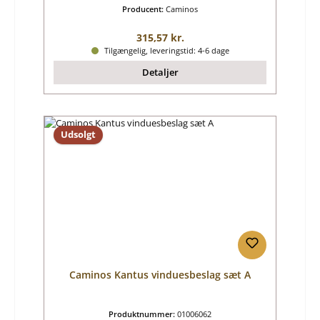
Producent:
Caminos
Almindelig pris:
315,57 kr.
Tilgængelig, leveringstid: 4-6 dage
Detaljer
Udsolgt
Caminos Kantus vinduesbeslag sæt A
Produktnummer:
01006062