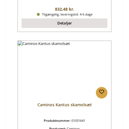
Almindelig pris:
832,48 kr.
Tilgængelig, leveringstid: 4-6 dage
Detaljer
Caminos Kantus skamolsæt
Produktnummer:
01031641
Producent:
Caminos