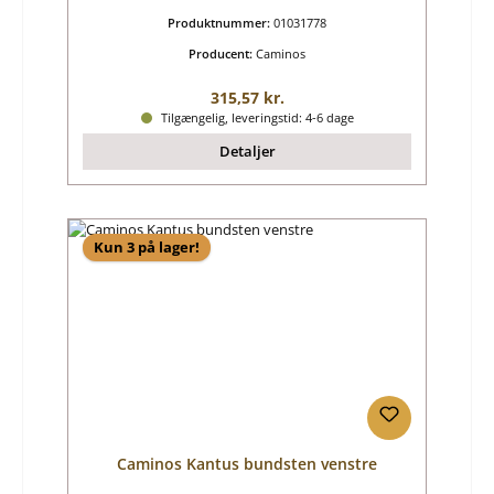
Produktnummer:
01031778
Producent:
Caminos
Almindelig pris:
315,57 kr.
Tilgængelig, leveringstid: 4-6 dage
Detaljer
Kun 3 på lager!
Caminos Kantus bundsten venstre