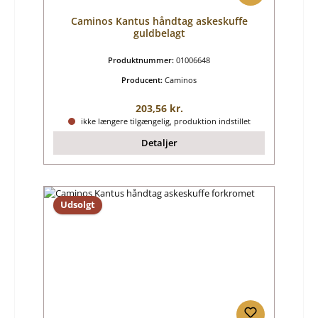
Caminos Kantus håndtag askeskuffe
guldbelagt
Produktnummer:
01006648
Producent:
Caminos
Almindelig pris:
203,56 kr.
ikke længere tilgængelig, produktion indstillet
Detaljer
Udsolgt