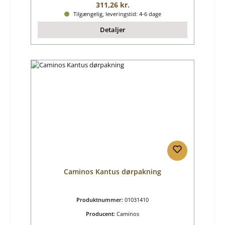
Almindelig pris:
311,26 kr.
Tilgængelig, leveringstid: 4-6 dage
Detaljer
Caminos Kantus dørpakning
Produktnummer:
01031410
Producent:
Caminos