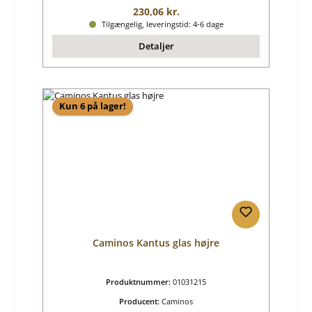
Almindelig pris:
230,06 kr.
Tilgængelig, leveringstid: 4-6 dage
Detaljer
Kun 6 på lager!
Caminos Kantus glas højre
Produktnummer:
01031215
Producent:
Caminos