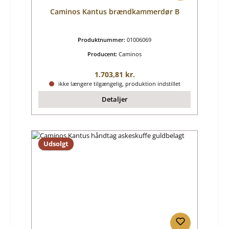
Caminos Kantus brændkammerdør B
Produktnummer:
01006069
Producent:
Caminos
Almindelig pris:
1.703,81 kr.
ikke længere tilgængelig, produktion indstillet
Detaljer
Udsolgt