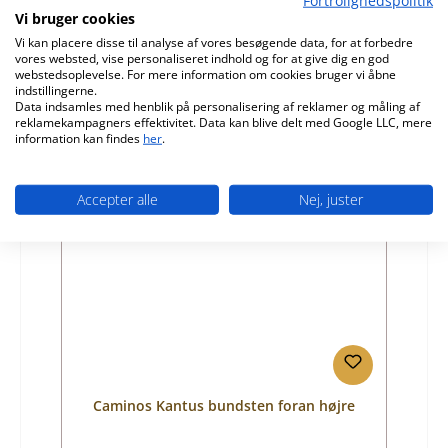
Produktnummer:
01032142
Vi bruger cookies
Producent:
Caminos
Vi kan placere disse til analyse af vores besøgende data, for at forbedre
vores websted, vise personaliseret indhold og for at give dig en god
Almindelig pris:
315,57 kr.
webstedsoplevelse. For mere information om cookies bruger vi åbne
indstillingerne.
Tilgængelig, leveringstid: 4-6 dage
Data indsamles med henblik på personalisering af reklamer og måling af
reklamekampagners effektivitet. Data kan blive delt med Google LLC, mere
Detaljer
information kan findes
her
.
Accepter alle
Nej, juster
Kun 1 på lager!
Caminos Kantus bundsten foran højre