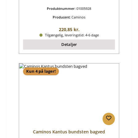
Produktnummer:
01005928
Producent:
Caminos
Almindelig pris:
220,85 kr.
Tilgængelig, leveringstid: 4-6 dage
Detaljer
Kun 4 på lager!
Caminos Kantus bundsten bagved