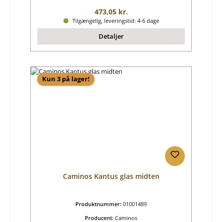
Almindelig pris:
473,05 kr.
Tilgængelig, leveringstid: 4-6 dage
Detaljer
Kun 3 på lager!
Caminos Kantus glas midten
Produktnummer:
01001489
Producent:
Caminos