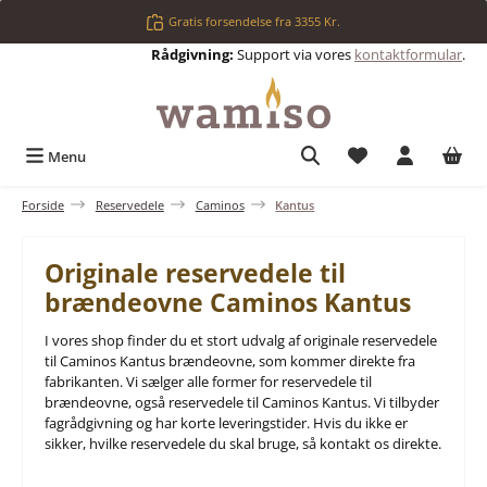
Gå til hovedindhold
Gratis forsendelse fra 3355 Kr.
Rådgivning:
Support via vores
kontaktformular
.
Du har 0 ønskelis
Menu
Forside
Reservedele
Caminos
Kantus
Originale reservedele til
brændeovne Caminos Kantus
I vores shop finder du et stort udvalg af originale reservedele
til Caminos Kantus brændeovne, som kommer direkte fra
fabrikanten. Vi sælger alle former for reservedele til
brændeovne, også reservedele til Caminos Kantus. Vi tilbyder
fagrådgivning og har korte leveringstider. Hvis du ikke er
sikker, hvilke reservedele du skal bruge, så kontakt os direkte.