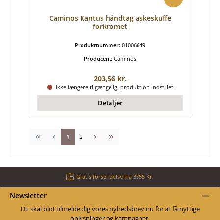
Caminos Kantus håndtag askeskuffe
forkromet
Produktnummer:
01006649
Producent:
Caminos
Almindelig pris:
203,56 kr.
ikke længere tilgængelig, produktion indstillet
Detaljer
Side
Side
1
2
Gratis forsendelse fra 3355 Kr.
Newsletter
Du skal blot tilmelde dig vores nyhedsbrev nu for at få nyttige
oplysninger og kampagner.