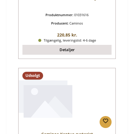
Produktnummer:
01031616
Producent:
Caminos
Almindelig pris:
220,85 kr.
Tilgængelig, leveringstid: 4-6 dage
Detaljer
Udsolgt