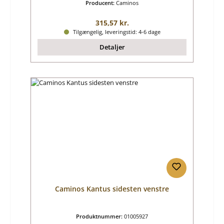
Producent:
Caminos
Almindelig pris:
315,57 kr.
Tilgængelig, leveringstid: 4-6 dage
Detaljer
Caminos Kantus sidesten venstre
Produktnummer:
01005927