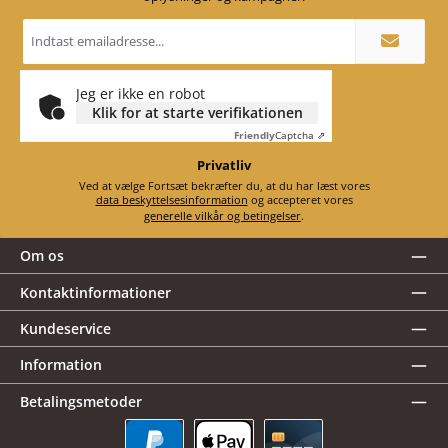
Email
adresse
*
Jeg er ikke en robot
Klik for at starte verifikationen
Friendly
Captcha ⇗
Privatliv
Ved at vælge Fortsæt bekræfter du, at du har læst vores
data beskyttelsesinformation
og accepteret vores
generelle vilkår og betingelser
.
Om os
Kontaktinformationer
Kundeservice
Information
Betalingsmetoder