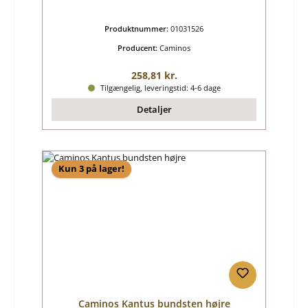
Produktnummer:
01031526
Producent:
Caminos
Almindelig pris:
258,81 kr.
Tilgængelig, leveringstid: 4-6 dage
Detaljer
Kun 3 på lager!
Caminos Kantus bundsten højre