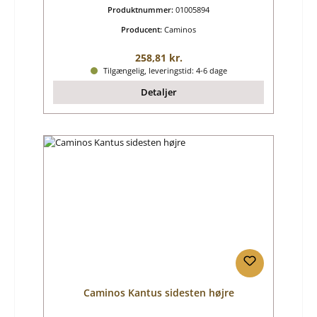
Produktnummer:
01005894
Producent:
Caminos
Almindelig pris:
258,81 kr.
Tilgængelig, leveringstid: 4-6 dage
Detaljer
Caminos Kantus sidesten højre