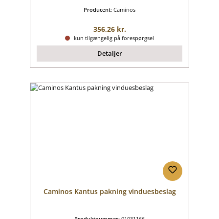
Producent:
Caminos
Almindelig pris:
356,26 kr.
kun tilgængelig på forespørgsel
Detaljer
Caminos Kantus pakning vinduesbeslag
Produktnummer:
01031166