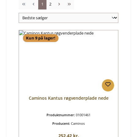
Side
Side
1
2
Kun 9 på lager!
Caminos Kantus røgvenderplade nede
Produktnummer:
01001461
Producent:
Caminos
Almindelig pris:
252,42 kr.