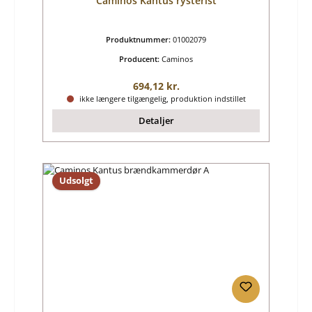
Caminos Kantus rysterist
Produktnummer:
01002079
Producent:
Caminos
Almindelig pris:
694,12 kr.
ikke længere tilgængelig, produktion indstillet
Detaljer
Udsolgt