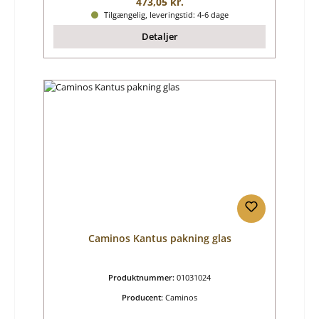
Almindelig pris:
473,05 kr.
Tilgængelig, leveringstid: 4-6 dage
Detaljer
Caminos Kantus pakning glas
Produktnummer:
01031024
Producent:
Caminos