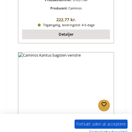
Producent:
Caminos
Almindelig pris:
222,77 kr.
Tilgængelig, leveringstid: 4-6 dage
Detaljer
Caminos Kantus bagsten venstre
Fortsæt uden at acceptere
Fortrolighedspolitik