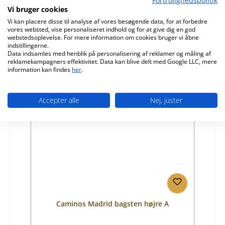
Produktnummer:
01032143
Vi bruger cookies
Producent:
Caminos
Vi kan placere disse til analyse af vores besøgende data, for at forbedre
vores websted, vise personaliseret indhold og for at give dig en god
Almindelig pris:
315,58 kr.
webstedsoplevelse. For mere information om cookies bruger vi åbne
indstillingerne.
Leveringstid ca. 2-3 uger
Data indsamles med henblik på personalisering af reklamer og måling af
reklamekampagners effektivitet. Data kan blive delt med Google LLC, mere
Detaljer
information kan findes
her
.
Accepter alle
Nej, juster
Caminos Madrid bagsten højre A