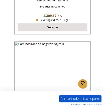
Producent:
Caminos
Almindelig pris:
2.309,57 kr.
Leveringstid ca. 2-3 uger
Detaljer
Caminos Madrid bagsten højre B
Fortsæt uden at acceptere
Fortrolighedspolitik