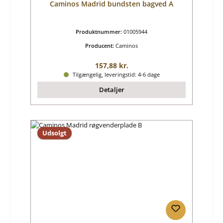
Caminos Madrid bundsten bagved A
Produktnummer:
01005944
Producent:
Caminos
Almindelig pris:
157,88 kr.
Tilgængelig, leveringstid: 4-6 dage
Detaljer
Udsolgt