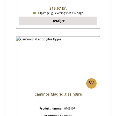
Almindelig pris:
315,57 kr.
Tilgængelig, leveringstid: 4-6 dage
Detaljer
Caminos Madrid glas højre
Produktnummer:
01031071
Producent:
Caminos