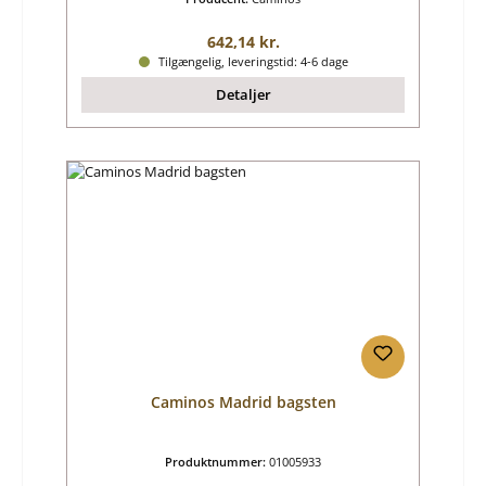
Almindelig pris:
642,14 kr.
Tilgængelig, leveringstid: 4-6 dage
Detaljer
Caminos Madrid bagsten
Produktnummer:
01005933