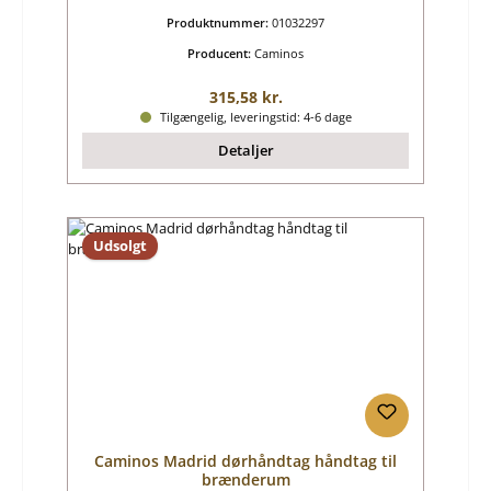
Produktnummer:
01032297
Producent:
Caminos
Almindelig pris:
315,58 kr.
Tilgængelig, leveringstid: 4-6 dage
Detaljer
Udsolgt
Caminos Madrid dørhåndtag håndtag til
brænderum