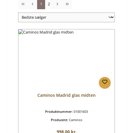
Side
Side
1
2
Caminos Madrid glas midten
Produktnummer:
01001603
Producent:
Caminos
Almindelig pris:
998,00 kr.