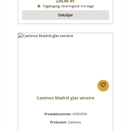
Almindelig pris:
230,06 kr.
Tilgængelig, leveringstid: 4-6 dage
Detaljer
Caminos Madrid glas venstre
Produktnummer:
01031074
Producent:
Caminos