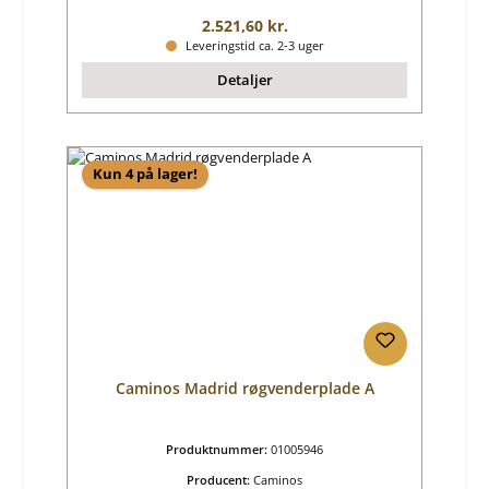
Almindelig pris:
2.521,60 kr.
Leveringstid ca. 2-3 uger
Detaljer
Kun 4 på lager!
Caminos Madrid røgvenderplade A
Produktnummer:
01005946
Producent:
Caminos