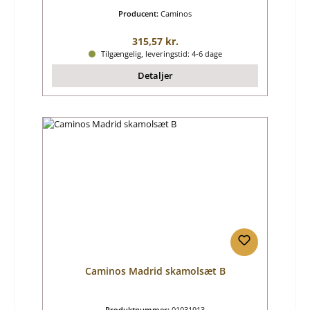
Producent:
Caminos
Almindelig pris:
315,57 kr.
Tilgængelig, leveringstid: 4-6 dage
Detaljer
Caminos Madrid skamolsæt B
Produktnummer:
01031913