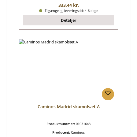
Almindelig pris:
333,44 kr.
Tilgængelig, leveringstid: 4-6 dage
Detaljer
Caminos Madrid skamolsæt A
Produktnummer:
01031643
Producent:
Caminos