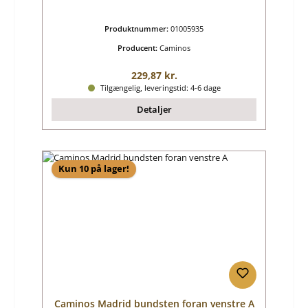
Produktnummer:
01005935
Producent:
Caminos
Almindelig pris:
229,87 kr.
Tilgængelig, leveringstid: 4-6 dage
Detaljer
Kun 10 på lager!
Caminos Madrid bundsten foran venstre A