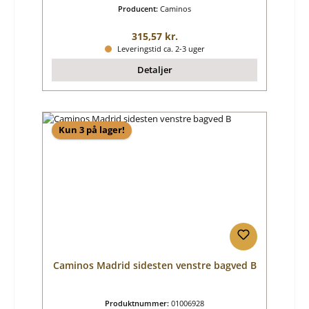
Producent:
Caminos
Almindelig pris:
315,57 kr.
Leveringstid ca. 2-3 uger
Detaljer
Kun 3 på lager!
Caminos Madrid sidesten venstre bagved B
Produktnummer:
01006928