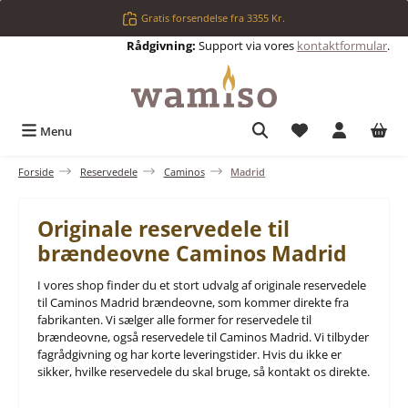
Gå til hovedindhold
Gratis forsendelse fra 3355 Kr.
Rådgivning:
Support via vores
kontaktformular
.
Du har 0 ønskelis
Menu
Forside
Reservedele
Caminos
Madrid
Originale reservedele til
brændeovne Caminos Madrid
I vores shop finder du et stort udvalg af originale reservedele
til Caminos Madrid brændeovne, som kommer direkte fra
fabrikanten. Vi sælger alle former for reservedele til
brændeovne, også reservedele til Caminos Madrid. Vi tilbyder
fagrådgivning og har korte leveringstider. Hvis du ikke er
sikker, hvilke reservedele du skal bruge, så kontakt os direkte.