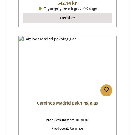
Almindelig pris:
642,14 kr.
Tilgængelig, leveringstid: 4-6 dage
Detaljer
Caminos Madrid pakning glas
Produktnummer:
01030916
Producent:
Caminos