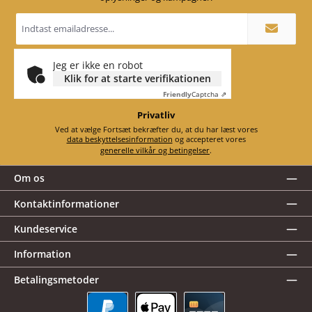
Email
adresse
*
Jeg er ikke en robot
Klik for at starte verifikationen
Friendly
Captcha ⇗
Privatliv
Ved at vælge Fortsæt bekræfter du, at du har læst vores
data beskyttelsesinformation
og accepteret vores
generelle vilkår og betingelser
.
Om os
Kontaktinformationer
Kundeservice
Information
Betalingsmetoder