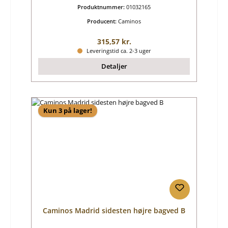
Produktnummer:
01032165
Producent:
Caminos
Almindelig pris:
315,57 kr.
Leveringstid ca. 2-3 uger
Detaljer
Kun 3 på lager!
Caminos Madrid sidesten højre bagved B