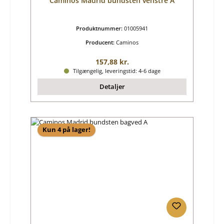
Caminos Madrid bundsten venstre A
Produktnummer:
01005941
Producent:
Caminos
Almindelig pris:
157,88 kr.
Tilgængelig, leveringstid: 4-6 dage
Detaljer
Kun 4 på lager!