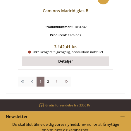
Caminos Madrid glas B
Produktnummer:
01031242
Producent:
Caminos
Almindelig pris:
3.142,41 kr.
ikke længere tilgængelig, produktion indstillet
Detaljer
Side
Side
1
2
Gratis forsendelse fra 3355 Kr.
Newsletter
Du skal blot tilmelde dig vores nyhedsbrev nu for at få nyttige
oplysninger og kampagner.