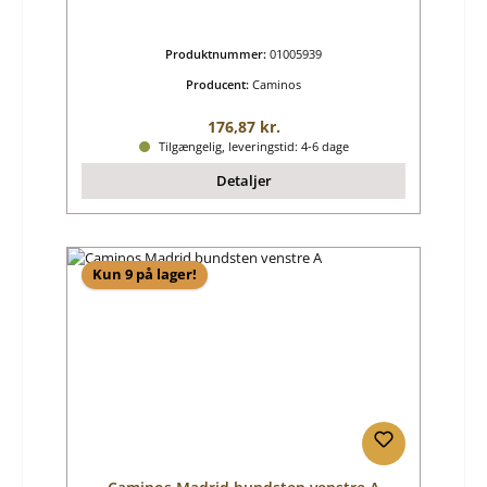
Produktnummer:
01005939
Producent:
Caminos
Almindelig pris:
176,87 kr.
Tilgængelig, leveringstid: 4-6 dage
Detaljer
Kun 9 på lager!