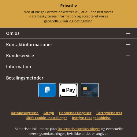
Privatliv
Ved at vælge Fortsæt bekræfter du, at du har læst vores
data beskyttelsesinformation
og accepteret vores
generelle vilkår og betingelser
.
Om os
Kontaktinformationer
Kundeservice
Information
Betalingsmetoder
PayPal
Apple Pay
Kreditkort
Databeskyttelse
Aftryk
Handelsbetingelser
Fortrydelsesret
Skift cookie-indstillinger
Indgive tilbagekaldelse
Alle priser inkl. moms plus
forsendelsesomkostninger
og eventuelle
leveringsomkostninger, hvis ikke andet er angivet.