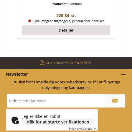
Producent:
Caminos
Almindelig pris:
220,84 kr.
ikke længere tilgængelig, produktion indstillet
Detaljer
Gratis forsendelse fra 3355 Kr.
Newsletter
Du skal blot tilmelde dig vores nyhedsbrev nu for at få nyttige
oplysninger og kampagner.
Email
adresse
*
Jeg er ikke en robot
Klik for at starte verifikationen
Friendly
Captcha ⇗