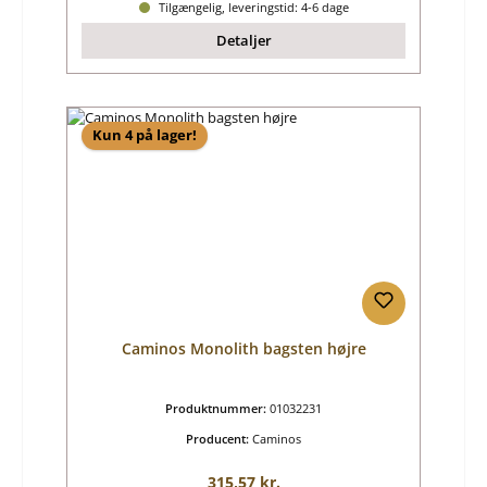
Tilgængelig, leveringstid: 4-6 dage
Detaljer
Kun 4 på lager!
Caminos Monolith bagsten højre
Produktnummer:
01032231
Producent:
Caminos
Almindelig pris:
315,57 kr.