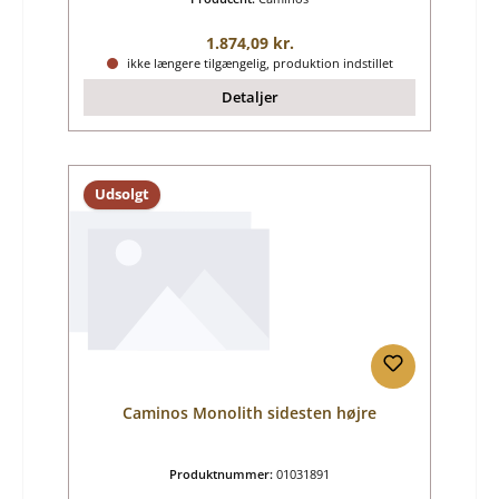
Almindelig pris:
1.874,09 kr.
ikke længere tilgængelig, produktion indstillet
Detaljer
Udsolgt
Caminos Monolith sidesten højre
Produktnummer:
01031891