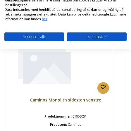
webstedsoplevelse. For mere information om cookies bruger vi åbne
Almindelig pris:
378,73 kr.
indstillingerne.
ikke længere tilgængelig, produktion indstillet
Data indsamles med henblik på personalisering af reklamer og måling af
reklamekampagners effektivitet. Data kan blive delt med Google LLC, mere
Detaljer
information kan findes
her
.
Accepter alle
Nej, juster
Udsolgt
Caminos Monolith sidesten venstre
Produktnummer:
01006051
Producent:
Caminos