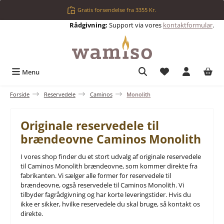
Gå til hovedindhold
Gratis forsendelse fra 3355 Kr.
Rådgivning:
Support via vores
kontaktformular
.
Du har 0 ønskelis
Menu
Forside
Reservedele
Caminos
Monolith
Originale reservedele til
brændeovne Caminos Monolith
I vores shop finder du et stort udvalg af originale reservedele
til Caminos Monolith brændeovne, som kommer direkte fra
fabrikanten. Vi sælger alle former for reservedele til
brændeovne, også reservedele til Caminos Monolith. Vi
tilbyder fagrådgivning og har korte leveringstider. Hvis du
ikke er sikker, hvilke reservedele du skal bruge, så kontakt os
direkte.