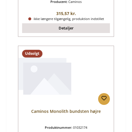
Producent:
Caminos
Almindelig pris:
315,57 kr.
ikke længere tilgængelig, produktion indstillet
Detaljer
Udsolgt
Caminos Monolith bundsten højre
Produktnummer:
01032174