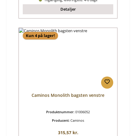
Detaljer
Kun 4 på lager!
Caminos Monolith bagsten venstre
Produktnummer:
01006052
Producent:
Caminos
Almindelig pris:
315,57 kr.