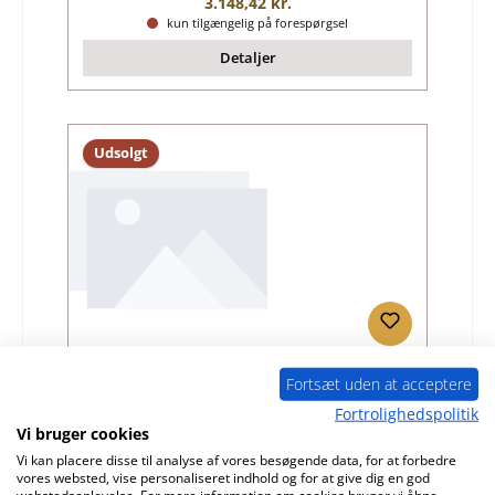
Almindelig pris:
3.148,42 kr.
kun tilgængelig på forespørgsel
Detaljer
Udsolgt
Caminos Monolith røgvenderplade
Fortsæt uden at acceptere
Fortrolighedspolitik
Produktnummer:
01006044
Vi bruger cookies
Vi kan placere disse til analyse af vores besøgende data, for at forbedre
Producent:
Caminos
vores websted, vise personaliseret indhold og for at give dig en god