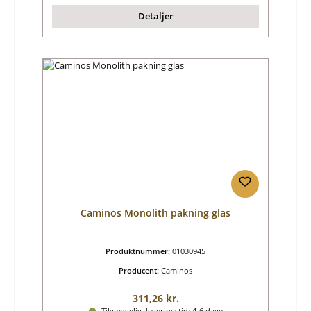
Detaljer
Caminos Monolith pakning glas
Produktnummer:
01030945
Producent:
Caminos
Almindelig pris:
311,26 kr.
Tilgængelig, leveringstid: 4-6 dage