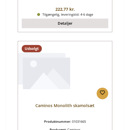
Almindelig pris:
222,77 kr.
Tilgængelig, leveringstid: 4-6 dage
Detaljer
Udsolgt
Caminos Monolith skamolsæt
Produktnummer:
01031665
Producent:
Caminos