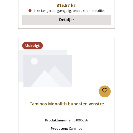
Almindelig pris:
315,57 kr.
ikke længere tilgængelig, produktion indstillet
Detaljer
Udsolgt
Caminos Monolith bundsten venstre
Produktnummer:
01006056
Producent:
Caminos