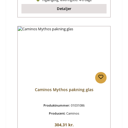
Detaljer
Caminos Mythos pakning glas
Produktnummer:
01031086
Producent:
Caminos
Almindelig pris:
304,31 kr.