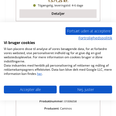
Almindelig pris:
1.571,25 kr.
Tilgængelig, leveringstid: 4-6 dage
Detaljer
Fortsæt uden at acceptere
Kun 1 på lager!
Fortrolighedspolitik
Vi bruger cookies
Vi kan placere disse til analyse af vores besøgende data, for at forbedre
vores websted, vise personaliseret indhold og for at give dig en god
webstedsoplevelse. For mere information om cookies bruger vi åbne
indstillingerne.
Data indsamles med henblik på personalisering af reklamer og måling af
reklamekampagners effektivitet. Data kan blive delt med Google LLC, mere
information kan findes
her
.
Caminos Mythos bagsten
Accepter alle
Nej, juster
Produktnummer:
01006058
Producent:
Caminos