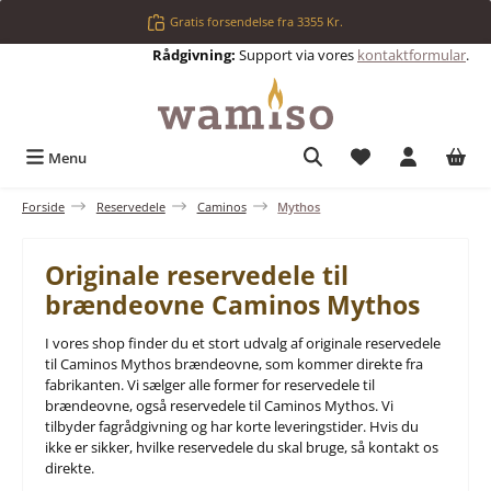
Gå til hovedindhold
Gratis forsendelse fra 3355 Kr.
Rådgivning:
Support via vores
kontaktformular
.
Du har 0 ønskelis
Menu
Forside
Reservedele
Caminos
Mythos
Originale reservedele til
brændeovne Caminos Mythos
I vores shop finder du et stort udvalg af originale reservedele
til Caminos Mythos brændeovne, som kommer direkte fra
fabrikanten. Vi sælger alle former for reservedele til
brændeovne, også reservedele til Caminos Mythos. Vi
tilbyder fagrådgivning og har korte leveringstider. Hvis du
ikke er sikker, hvilke reservedele du skal bruge, så kontakt os
direkte.