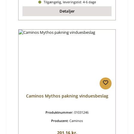
Tilgængelig, leveringstid: 4-6 dage
Detaljer
Caminos Mythos pakning vinduesbeslag
Produktnummer:
01031246
Producent:
Caminos
Almindelig pris:
201,16 kr.