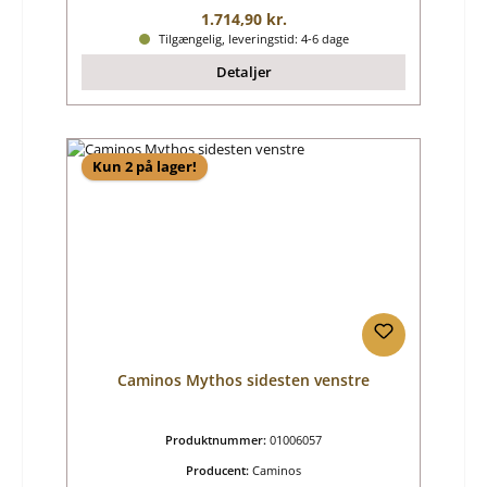
Almindelig pris:
1.714,90 kr.
Tilgængelig, leveringstid: 4-6 dage
Detaljer
Kun 2 på lager!
Caminos Mythos sidesten venstre
Produktnummer:
01006057
Producent:
Caminos