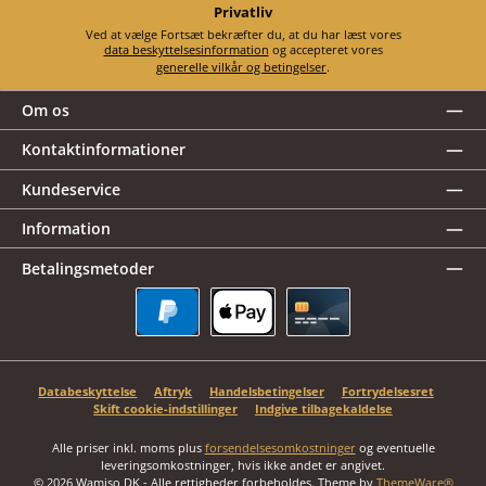
Privatliv
Ved at vælge Fortsæt bekræfter du, at du har læst vores
data beskyttelsesinformation
og accepteret vores
generelle vilkår og betingelser
.
Om os
Kontaktinformationer
Kundeservice
Information
Betalingsmetoder
PayPal
Apple Pay
Kreditkort
Databeskyttelse
Aftryk
Handelsbetingelser
Fortrydelsesret
Skift cookie-indstillinger
Indgive tilbagekaldelse
Alle priser inkl. moms plus
forsendelsesomkostninger
og eventuelle
leveringsomkostninger, hvis ikke andet er angivet.
© 2026 Wamiso DK - Alle rettigheder forbeholdes. Theme by
ThemeWare®