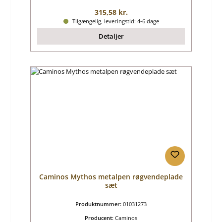
Almindelig pris:
315,58 kr.
Tilgængelig, leveringstid: 4-6 dage
Detaljer
Caminos Mythos metalpen røgvendeplade
sæt
Produktnummer:
01031273
Producent:
Caminos