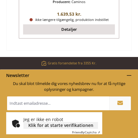
Producent:
Caminos
Almindelig pris:
1.639,53 kr.
ikke længere tilgængelig, produktion indstillet
Detaljer
Gratis forsendelse fra 3355 Kr.
Newsletter
Du skal blot tilmelde dig vores nyhedsbrev nu for at få nyttige
oplysninger og kampagner.
Email
adresse
*
Jeg er ikke en robot
Klik for at starte verifikationen
Friendly
Captcha ⇗