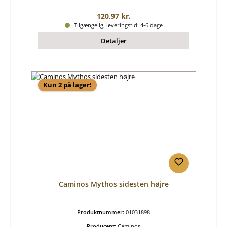
Almindelig pris:
120,97 kr.
Tilgængelig, leveringstid: 4-6 dage
Detaljer
Kun 2 på lager!
Caminos Mythos sidesten højre
Produktnummer:
01031898
Producent:
Caminos