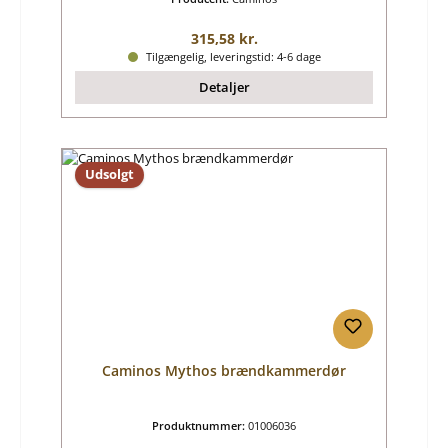
Almindelig pris:
315,58 kr.
Tilgængelig, leveringstid: 4-6 dage
Detaljer
Udsolgt
Caminos Mythos brændkammerdør
Produktnummer:
01006036