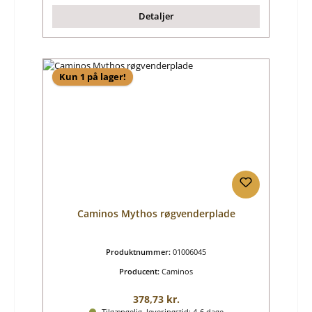
Detaljer
Kun 1 på lager!
Caminos Mythos røgvenderplade
Produktnummer:
01006045
Producent:
Caminos
Almindelig pris:
378,73 kr.
Tilgængelig, leveringstid: 4-6 dage