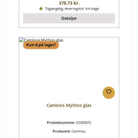
Almindelig pris:
378,73 kr.
Tilgængelig, leveringstid: 4-6 dage
Detaljer
Kun 6 på lager!
Caminos Mythos glas
Produktnummer:
01005672
Producent:
Caminos