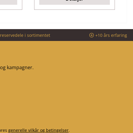
reservedele i sortimentet
+10 års erfaring
r og kampagner.
ores
generelle vilkår og betingelser
.