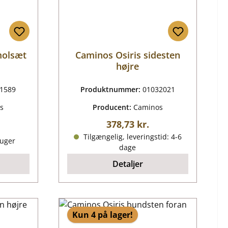
molsæt
Caminos Osiris sidesten
højre
1589
Produktnummer:
01032021
s
Producent:
Caminos
Almindelig pris:
378,73 kr.
is:
Tilgængelig, leveringstid: 4-6
 uger
dage
Detaljer
Kun 4 på lager!