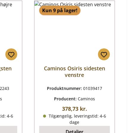
Kun 9 på lager!
gsten
Caminos Osiris sidesten
venstre
2243
Produktnummer:
01039417
s
Producent:
Caminos
ris:
Almindelig pris:
378,73 kr.
id: 4-6
Tilgængelig, leveringstid: 4-6
dage
Detaljer