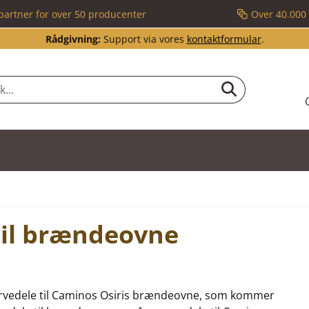
partner for over 50 producenter
Over 40.000 
Rådgivning:
Support via vores
kontaktformular
.
til brændeovne
eservedele til Caminos Osiris brændeovne, som kommer