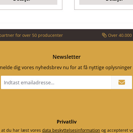
partner for over 50 producenter
Over 40.000 
Newsletter
ilmelde dig vores nyhedsbrev nu for at få nyttige oplysninge
Email
adresse
*
Privatliv
 at du har læst vores
data beskyttelsesinformation
og accepteret v