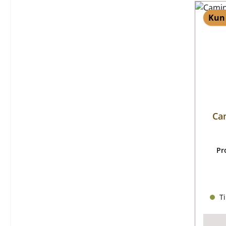
Kun 
Ca
Pr
Ti