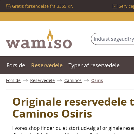
Gratis forsendelse fra 3355 Kr.
Service
 til hovedindhold
Spring til søgning
Gå til hovednavigation
Forside
Reservedele
Typer af reservedele
Forside
Reservedele
Caminos
Osiris
Originale reservedele 
Caminos Osiris
I vores shop finder du et stort udvalg af originale r