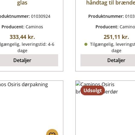
glas
håndtag til bræn
oduktnummer:
01030924
Produktnummer:
0103
Producent:
Caminos
Producent:
Camino
Almindelig pris:
Almindelig p
333,44 kr.
251,11 kr.
lgængelig, leveringstid: 4-6
Tilgængelig, leveringst
dage
dage
Detaljer
Detaljer
Udsolgt