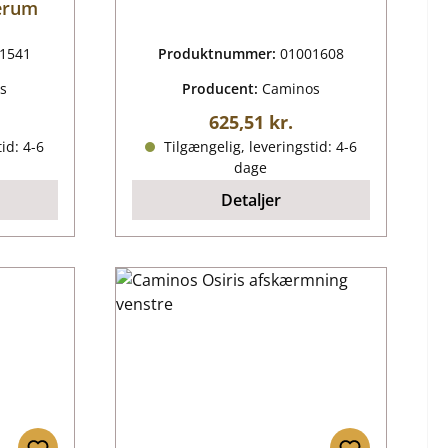
derum
1541
Produktnummer:
01001608
s
Producent:
Caminos
ris:
Almindelig pris:
625,51 kr.
id: 4-6
Tilgængelig, leveringstid: 4-6
dage
Detaljer