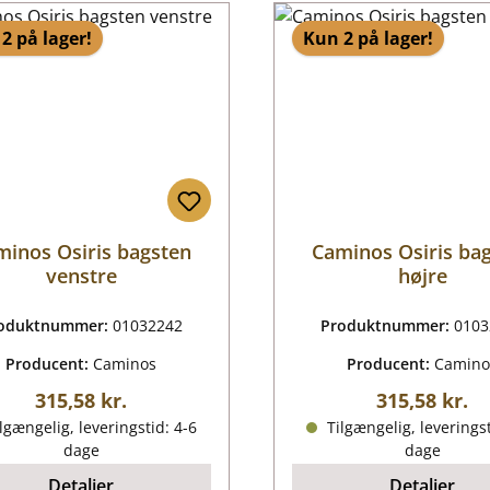
2 på lager!
Kun 2 på lager!
minos Osiris bagsten
Caminos Osiris ba
venstre
højre
oduktnummer:
01032242
Produktnummer:
0103
Producent:
Caminos
Producent:
Camino
Almindelig pris:
Almindelig p
315,58 kr.
315,58 kr.
lgængelig, leveringstid: 4-6
Tilgængelig, leveringst
dage
dage
Detaljer
Detaljer