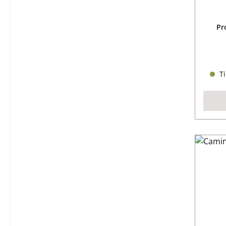
Pr
Ti