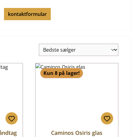
kontaktformular
Kun 8 på lager!
åndtag
Caminos Osiris glas