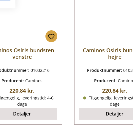
inos Osiris bundsten
Caminos Osiris bun
venstre
højre
oduktnummer:
01032216
Produktnummer:
0103
Producent:
Caminos
Producent:
Camino
Almindelig pris:
Almindelig p
220,84 kr.
220,84 kr.
lgængelig, leveringstid: 4-6
Tilgængelig, leveringst
dage
dage
Detaljer
Detaljer