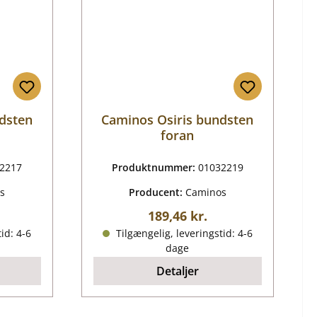
dsten
Caminos Osiris bundsten
foran
2217
Produktnummer:
01032219
s
Producent:
Caminos
ris:
Almindelig pris:
189,46 kr.
id: 4-6
Tilgængelig, leveringstid: 4-6
dage
Detaljer