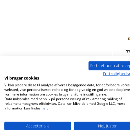
Pr
Fortsæt uden at acce
Fortrolighedsp
Vi bruger cookies
Vi kan placere disse til analyse af vores besøgende data, for at forbedre vores
websted, vise personaliseret indhold og for at give dig en god webstedsopleve
For mere information om cookies bruger vi åbne indstillingerne.
Data indsamles med henblik på personalisering af reklamer og måling af
reklamekampagners effektivitet. Data kan blive delt med Google LLC, mere
information kan findes
her
.
Kun 
Accepter alle
Nej, juster