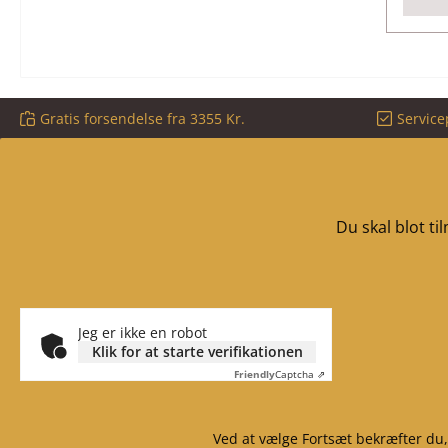
Gratis forsendelse fra 3355 Kr.
Service
Du skal blot t
Jeg er ikke en robot
Klik for at starte verifikationen
Friendly
Captcha ⇗
Ved at vælge Fortsæt bekræfter du,