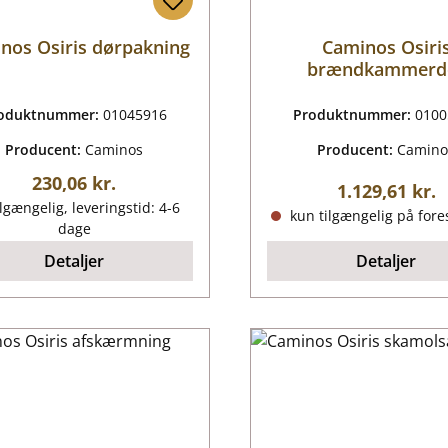
nos Osiris dørpakning
Caminos Osiri
brændkammerd
oduktnummer:
01045916
Produktnummer:
0100
Producent:
Caminos
Producent:
Camino
Almindelig pris:
230,06 kr.
Almindelig pr
1.129,61 kr.
lgængelig, leveringstid: 4-6
kun tilgængelig på fore
dage
Detaljer
Detaljer