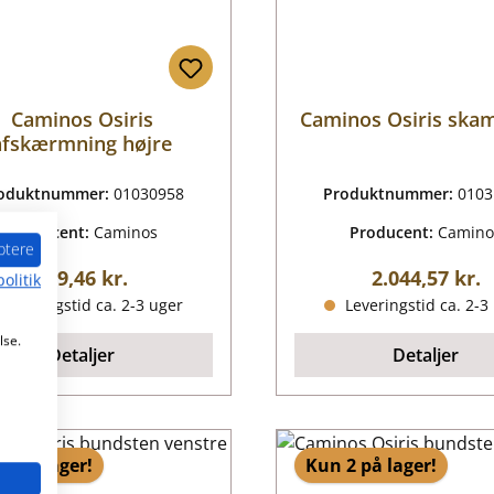
Caminos Osiris
Caminos Osiris ska
afskærmning højre
oduktnummer:
01030958
Produktnummer:
0103
Producent:
Caminos
Producent:
Camino
ptere
Almindelig pris:
Almindelig pr
189,46 kr.
2.044,57 kr.
olitik
Leveringstid ca. 2-3 uger
Leveringstid ca. 2-3
lse.
Detaljer
Detaljer
2 på lager!
Kun 2 på lager!