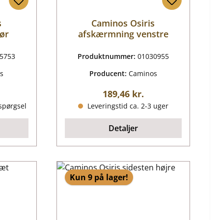
s
Caminos Osiris
ør
afskærmning venstre
5753
Produktnummer:
01030955
s
Producent:
Caminos
is:
Almindelig pris:
189,46 kr.
spørgsel
Leveringstid ca. 2-3 uger
Detaljer
Kun 9 på lager!