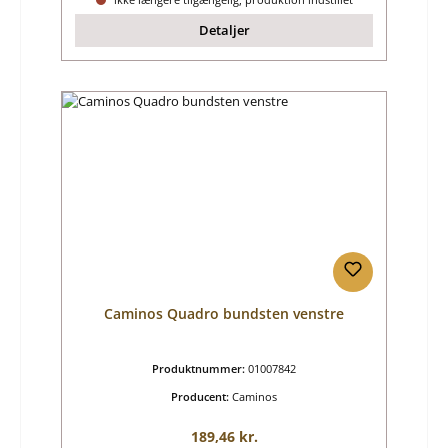
Detaljer
Caminos Quadro bundsten venstre
Produktnummer:
01007842
Producent:
Caminos
Almindelig pris:
189,46 kr.