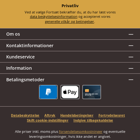
Privatliv
Ved at vælge Fortsæt bekræfter du, at du har læst vores
data beskyttelsesinformation
og accepteret vores
generelle vilkår og betingelser
.
Om os
Kontaktinformationer
Kundeservice
Information
Betalingsmetoder
PayPal
Apple Pay
Kreditkort
Databeskyttelse
Aftryk
Handelsbetingelser
Fortrydelsesret
Skift cookie-indstillinger
Indgive tilbagekaldelse
Alle priser inkl. moms plus
forsendelsesomkostninger
og eventuelle
leveringsomkostninger, hvis ikke andet er angivet.