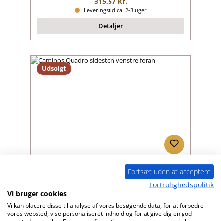
Almindelig pris:
315,57 kr.
Leveringstid ca. 2-3 uger
Detaljer
Udsolgt
Caminos Quadro sidesten venstre foran
Fortsæt uden at acceptere
Fortrolighedspolitik
Produktnummer:
01007845
Vi bruger cookies
Vi kan placere disse til analyse af vores besøgende data, for at forbedre
Producent:
Caminos
vores websted, vise personaliseret indhold og for at give dig en god