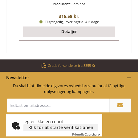
Producent:
Caminos
Almindelig pris:
315,58 kr.
Tilgængelig, leveringstid: 4-6 dage
Detaljer
Gratis forsendelse fra 3355 Kr.
Newsletter
Du skal blot tilmelde dig vores nyhedsbrev nu for at få nyttige
oplysninger og kampagner.
Email
adresse
*
Jeg er ikke en robot
Klik for at starte verifikationen
Friendly
Captcha ⇗