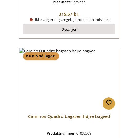
Producent:
Caminos
Almindelig pris:
315,57 kr.
ikke længere tilgængelig, produktion indstillet
Detaljer
Kun 5 på lager!
Caminos Quadro bagsten højre bagved
Produktnummer:
01032309