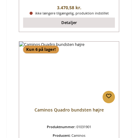
Almindelig pris:
3.470,58 kr.
ikke længere tilgængelig, produktion indstillet
Detaljer
Kun 6 på lager!
Caminos Quadro bundsten højre
Produktnummer:
01031901
Producent:
Caminos