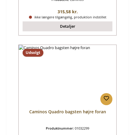
Almindelig pris:
315,58 kr.
ikke længere tilgængelig, produktion indstillet
Detaljer
Udsolgt
Caminos Quadro bagsten højre foran
Produktnummer:
01032299