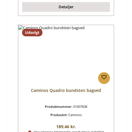
Detaljer
Udsolgt
Caminos Quadro bundsten bagved
Produktnummer:
01007838
Producent:
Caminos
Almindelig pris:
189,46 kr.
ikke længere tilgængelig, produktion indstillet