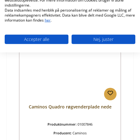
webstedsoplevelse. For mere information om cookies bruger vi åbne
Almindelig pris:
315,57 kr.
indstillingerne.
kun tilgængelig på forespørgsel
Data indsamles med henblik på personalisering af reklamer og måling af
reklamekampagners effektivitet. Data kan blive delt med Google LLC, mere
Detaljer
information kan findes
her
.
Accepter alle
Nej, juster
Udsolgt
Caminos Quadro røgvenderplade nede
Produktnummer:
01007846
Producent:
Caminos