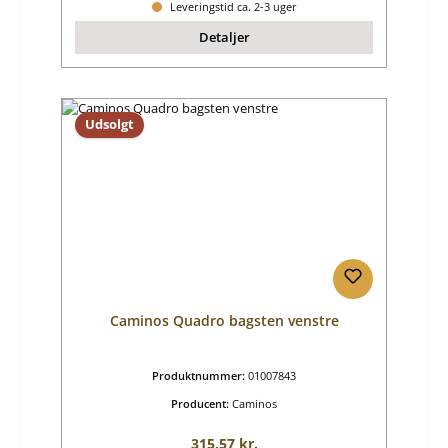
Leveringstid ca. 2-3 uger
Detaljer
Udsolgt
Caminos Quadro bagsten venstre
Produktnummer:
01007843
Producent:
Caminos
Almindelig pris:
315,57 kr.