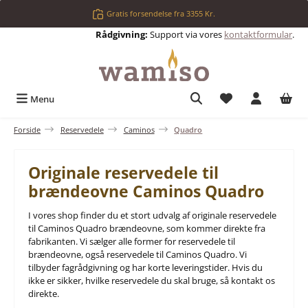
Gå til hovedindhold
Gratis forsendelse fra 3355 Kr.
Rådgivning:
Support via vores
kontaktformular
.
Du har 0 ønskelis
Menu
Forside
Reservedele
Caminos
Quadro
Originale reservedele til
brændeovne Caminos Quadro
I vores shop finder du et stort udvalg af originale reservedele
til Caminos Quadro brændeovne, som kommer direkte fra
fabrikanten. Vi sælger alle former for reservedele til
brændeovne, også reservedele til Caminos Quadro. Vi
tilbyder fagrådgivning og har korte leveringstider. Hvis du
ikke er sikker, hvilke reservedele du skal bruge, så kontakt os
direkte.