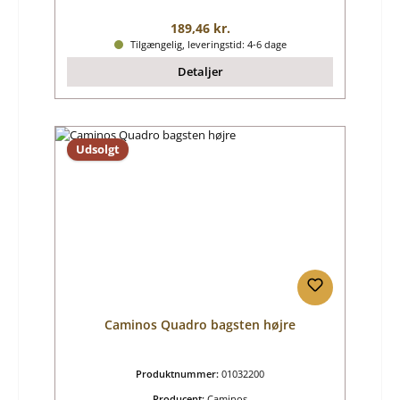
Almindelig pris:
189,46 kr.
Tilgængelig, leveringstid: 4-6 dage
Detaljer
Udsolgt
Caminos Quadro bagsten højre
Produktnummer:
01032200
Producent:
Caminos