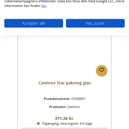
reklamekampagners effektivitet. Data kan blive delt med Google LLC, mere
Detaljer
information kan findes
her
.
Accepter alle
Nej, juster
Caminos Star pakning glas
Produktnummer:
01030957
Producent:
Caminos
Almindelig pris:
311,26 kr.
Tilgængelig, leveringstid: 4-6 dage