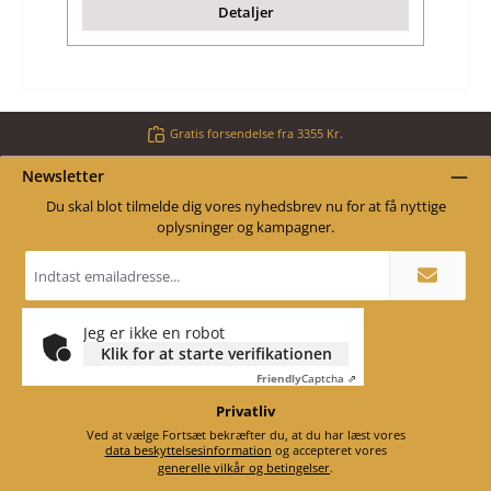
Detaljer
Gratis forsendelse fra 3355 Kr.
Newsletter
Du skal blot tilmelde dig vores nyhedsbrev nu for at få nyttige
oplysninger og kampagner.
Email
adresse
*
Jeg er ikke en robot
Klik for at starte verifikationen
Friendly
Captcha ⇗
Privatliv
Ved at vælge Fortsæt bekræfter du, at du har læst vores
data beskyttelsesinformation
og accepteret vores
generelle vilkår og betingelser
.