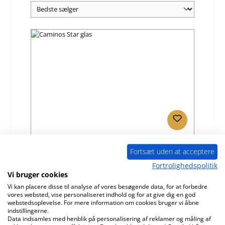
Caminos Star glas
Fortsæt uden at acceptere
Fortrolighedspolitik
Produktnummer:
01031043
Vi bruger cookies
Producent:
Caminos
Vi kan placere disse til analyse af vores besøgende data, for at forbedre
vores websted, vise personaliseret indhold og for at give dig en god
Almindelig pris:
425,41 kr.
webstedsoplevelse. For mere information om cookies bruger vi åbne
indstillingerne.
Tilgængelig, leveringstid: 4-6 dage
Data indsamles med henblik på personalisering af reklamer og måling af