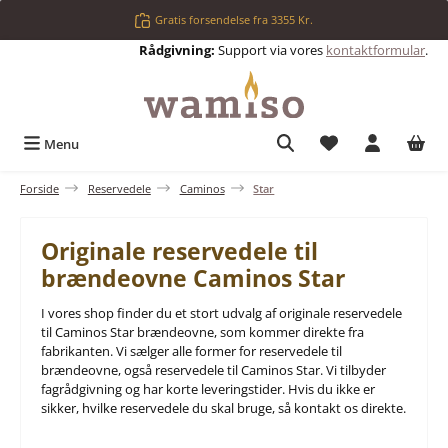
Gå til hovedindhold
Gratis forsendelse fra 3355 Kr.
Rådgivning:
Support via vores
kontaktformular
.
Du har 0 ønskelis
Menu
Forside
Reservedele
Caminos
Star
Originale reservedele til
brændeovne Caminos Star
I vores shop finder du et stort udvalg af originale reservedele
til Caminos Star brændeovne, som kommer direkte fra
fabrikanten. Vi sælger alle former for reservedele til
brændeovne, også reservedele til Caminos Star. Vi tilbyder
fagrådgivning og har korte leveringstider. Hvis du ikke er
sikker, hvilke reservedele du skal bruge, så kontakt os direkte.