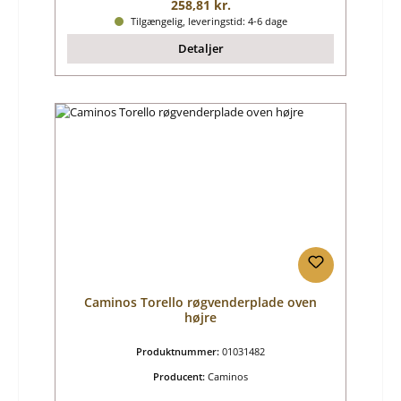
Almindelig pris:
258,81 kr.
Tilgængelig, leveringstid: 4-6 dage
Detaljer
Caminos Torello røgvenderplade oven
højre
Produktnummer:
01031482
Producent:
Caminos