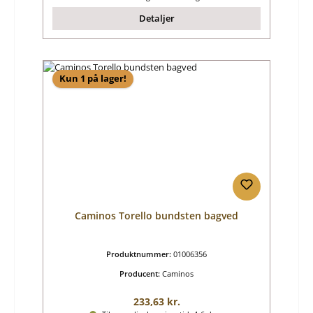
Detaljer
Kun 1 på lager!
Caminos Torello bundsten bagved
Produktnummer:
01006356
Producent:
Caminos
Almindelig pris:
233,63 kr.