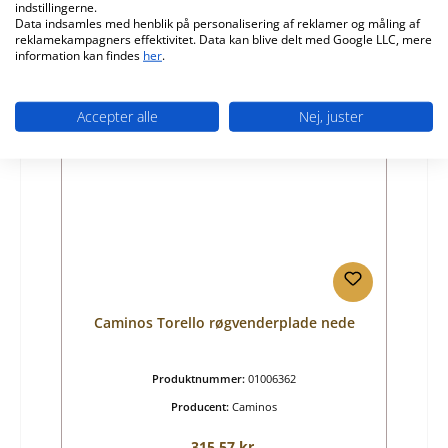
indstillingerne.
Tilgængelig, leveringstid: 4-6 dage
Data indsamles med henblik på personalisering af reklamer og måling af
reklamekampagners effektivitet. Data kan blive delt med Google LLC, mere
Detaljer
information kan findes
her
.
Accepter alle
Nej, juster
Caminos Torello røgvenderplade nede
Produktnummer:
01006362
Producent:
Caminos
Almindelig pris:
315,57 kr.