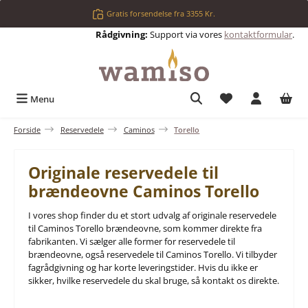
Gå til hovedindhold
Gratis forsendelse fra 3355 Kr.
Rådgivning:
Support via vores
kontaktformular
.
Du har 0 ønskelis
Menu
Forside
Reservedele
Caminos
Torello
Originale reservedele til
brændeovne Caminos Torello
I vores shop finder du et stort udvalg af originale reservedele
til Caminos Torello brændeovne, som kommer direkte fra
fabrikanten. Vi sælger alle former for reservedele til
brændeovne, også reservedele til Caminos Torello. Vi tilbyder
fagrådgivning og har korte leveringstider. Hvis du ikke er
sikker, hvilke reservedele du skal bruge, så kontakt os direkte.