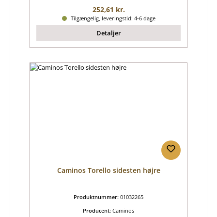
Almindelig pris:
252,61 kr.
Tilgængelig, leveringstid: 4-6 dage
Detaljer
Caminos Torello sidesten højre
Produktnummer:
01032265
Producent:
Caminos