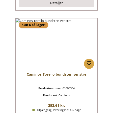
Detaljer
Kun 6 på lager!
Caminos Torello bundsten venstre
Produktnummer:
01006354
Producent:
Caminos
Almindelig pris:
252,61 kr.
Tilgængelig, leveringstid: 4-6 dage