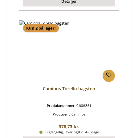
Detaljer
Kun 2 på lager!
Caminos Torello bagsten
Produktnummer:
01006361
Producent:
Caminos
Almindelig pris:
378,73 kr.
Tilgængelig, leveringstid: 4-6 dage