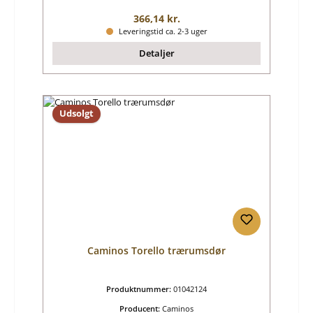
Almindelig pris:
366,14 kr.
Leveringstid ca. 2-3 uger
Detaljer
Udsolgt
Caminos Torello trærumsdør
Produktnummer:
01042124
Producent:
Caminos