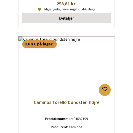
Almindelig pris:
258,81 kr.
Tilgængelig, leveringstid: 4-6 dage
Detaljer
Kun 6 på lager!
Caminos Torello bundsten højre
Produktnummer:
01032199
Producent:
Caminos