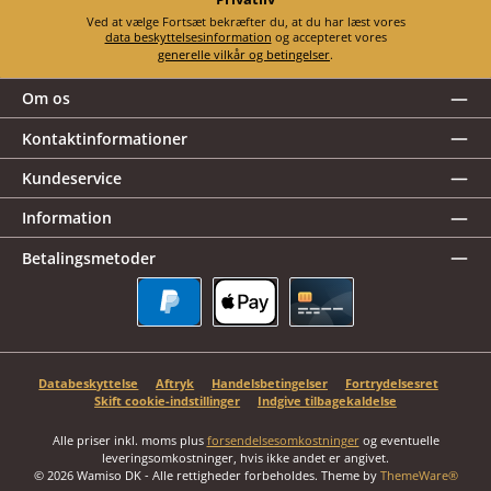
Ved at vælge Fortsæt bekræfter du, at du har læst vores
data beskyttelsesinformation
og accepteret vores
generelle vilkår og betingelser
.
Om os
Kontaktinformationer
Kundeservice
Information
Betalingsmetoder
PayPal
Apple Pay
Kreditkort
Databeskyttelse
Aftryk
Handelsbetingelser
Fortrydelsesret
Skift cookie-indstillinger
Indgive tilbagekaldelse
Alle priser inkl. moms plus
forsendelsesomkostninger
og eventuelle
leveringsomkostninger, hvis ikke andet er angivet.
© 2026 Wamiso DK - Alle rettigheder forbeholdes. Theme by
ThemeWare®