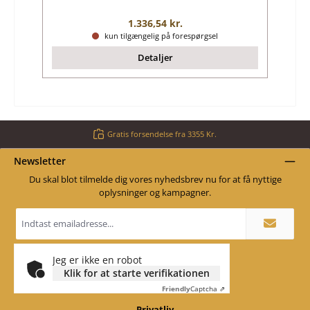
Almindelig pris:
1.336,54 kr.
kun tilgængelig på forespørgsel
Detaljer
Gratis forsendelse fra 3355 Kr.
Newsletter
Du skal blot tilmelde dig vores nyhedsbrev nu for at få nyttige
oplysninger og kampagner.
Email
adresse
*
Jeg er ikke en robot
Klik for at starte verifikationen
Friendly
Captcha ⇗
Privatliv