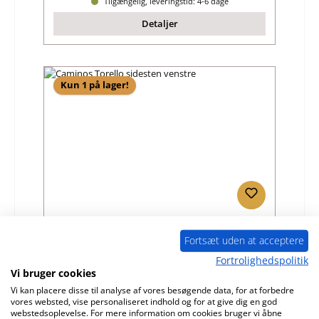
Tilgængelig, leveringstid: 4-6 dage
Detaljer
Kun 1 på lager!
Caminos Torello sidesten venstre
Fortsæt uden at acceptere
Fortrolighedspolitik
Produktnummer:
01006357
Vi bruger cookies
Producent:
Caminos
Vi kan placere disse til analyse af vores besøgende data, for at forbedre
vores websted, vise personaliseret indhold og for at give dig en god
Almindelig pris:
366,14 kr.
webstedsoplevelse. For mere information om cookies bruger vi åbne