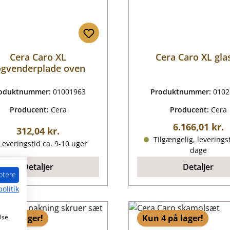
Cera Caro XL
Cera Caro XL gla
øgvenderplade oven
oduktnummer:
01001963
Produktnummer:
0102
Producent:
Cera
Producent:
Cera
Almindelig pr
6.166,01 kr.
Almindelig pris:
312,04 kr.
Tilgængelig, leveringst
everingstid ca. 9-10 uger
dage
Detaljer
Detaljer
ptere
olitik
lse.
5 på lager!
Kun 4 på lager!