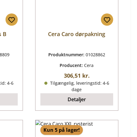
s B
Cera Caro dørpakning
8809
Produktnummer:
01028862
Producent:
Cera
is:
Almindelig pris:
306,51 kr.
id: 4-6
Tilgængelig, leveringstid: 4-6
dage
Detaljer
Kun 5 på lager!