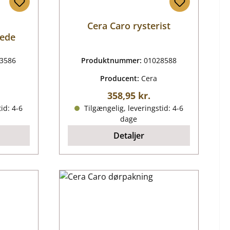
Cera Caro rysterist
nede
3586
Produktnummer:
01028588
Producent:
Cera
ris:
Almindelig pris:
358,95 kr.
id: 4-6
Tilgængelig, leveringstid: 4-6
dage
Detaljer