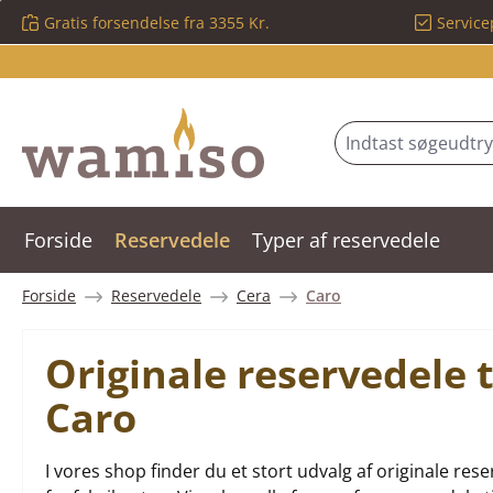
Gratis forsendelse fra 3355 Kr.
Service
 til hovedindhold
Spring til søgning
Gå til hovednavigation
Forside
Reservedele
Typer af reservedele
Forside
Reservedele
Cera
Caro
Originale reservedele 
Caro
I vores shop finder du et stort udvalg af originale r