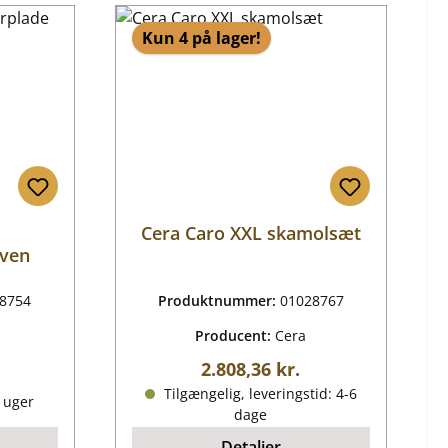
Kun 4 på lager!
Cera Caro XXL skamolsæt
oven
8754
Produktnummer:
01028767
Producent:
Cera
Almindelig pris:
2.808,36 kr.
ris:
Tilgængelig, leveringstid: 4-6
0 uger
dage
Detaljer