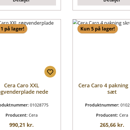
1 på lager!
Kun 5 på lager!
Cera Caro XXL
Cera Caro 4 pakning
øgvenderplade nede
sæt
oduktnummer:
01028775
Produktnummer:
0102
Producent:
Cera
Producent:
Cera
Almindelig pris:
Almindelig p
990,21 kr.
265,66 kr.