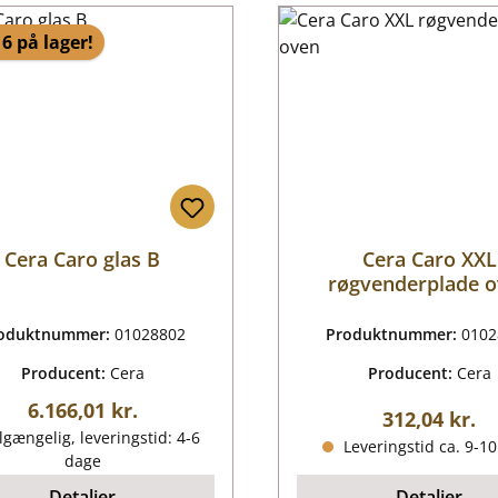
6 på lager!
Cera Caro glas B
Cera Caro XXL
røgvenderplade 
oduktnummer:
01028802
Produktnummer:
0102
Producent:
Cera
Producent:
Cera
Almindelig pris:
6.166,01 kr.
Almindelig p
312,04 kr.
lgængelig, leveringstid: 4-6
Leveringstid ca. 9-1
dage
Detaljer
Detaljer