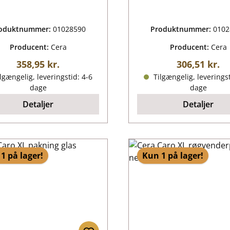
oduktnummer:
01028590
Produktnummer:
0102
Producent:
Cera
Producent:
Cera
Almindelig pris:
Almindelig p
358,95 kr.
306,51 kr.
lgængelig, leveringstid: 4-6
Tilgængelig, leveringst
dage
dage
Detaljer
Detaljer
1 på lager!
Kun 1 på lager!