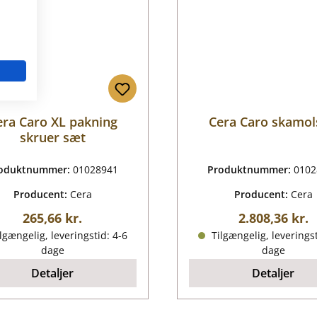
era Caro XL pakning
Cera Caro skamo
skruer sæt
oduktnummer:
01028941
Produktnummer:
0102
Producent:
Cera
Producent:
Cera
Almindelig pris:
Almindelig pr
265,66 kr.
2.808,36 kr.
lgængelig, leveringstid: 4-6
Tilgængelig, leveringst
dage
dage
Detaljer
Detaljer