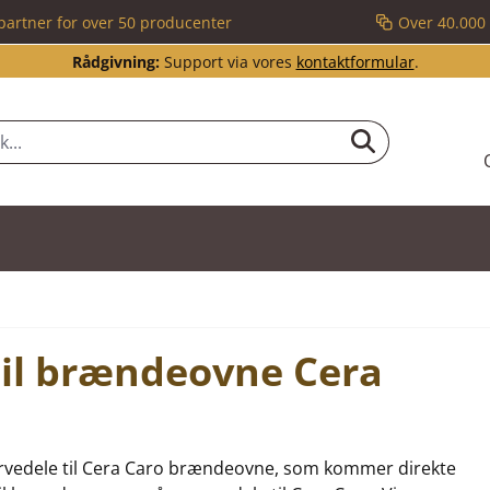
partner for over 50 producenter
Over 40.000 
Rådgivning:
Support via vores
kontaktformular
.
til brændeovne Cera
eservedele til Cera Caro brændeovne, som kommer direkte