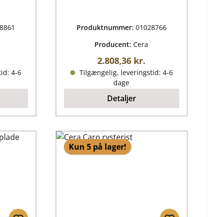
8861
Produktnummer:
01028766
Producent:
Cera
ris:
Almindelig pris:
2.808,36 kr.
id: 4-6
Tilgængelig, leveringstid: 4-6
dage
Detaljer
Kun 5 på lager!