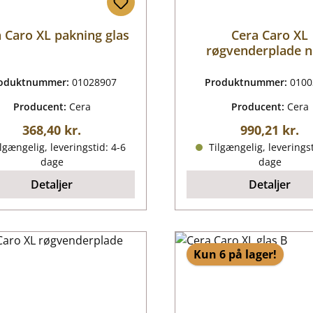
 Caro XL pakning glas
Cera Caro XL
røgvenderplade 
oduktnummer:
01028907
Produktnummer:
0100
Producent:
Cera
Producent:
Cera
Almindelig pris:
Almindelig p
368,40 kr.
990,21 kr.
lgængelig, leveringstid: 4-6
Tilgængelig, leveringst
dage
dage
Detaljer
Detaljer
Kun 6 på lager!