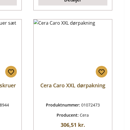
 skruer
Cera Caro XXL dørpakning
8944
Produktnummer:
01072473
Producent:
Cera
ris:
Almindelig pris:
306,51 kr.