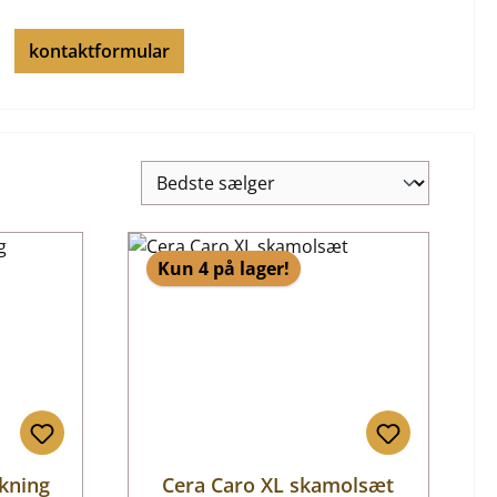
kontaktformular
Kun 4 på lager!
kning
Cera Caro XL skamolsæt