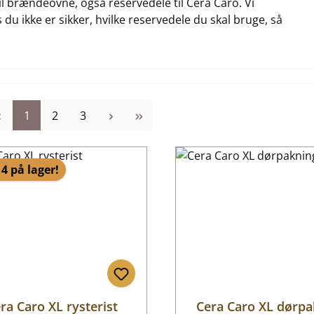
til brændeovne, også reservedele til Cera Caro. Vi
 du ikke er sikker, hvilke reservedele du skal bruge, så
Side
Side
Side
1
2
3
4 på lager!
ra Caro XL rysterist
Cera Caro XL dørpa