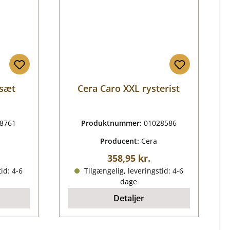
lsæt
Cera Caro XXL rysterist
8761
Produktnummer:
01028586
Producent:
Cera
is:
Almindelig pris:
358,95 kr.
id: 4-6
Tilgængelig, leveringstid: 4-6
dage
Detaljer