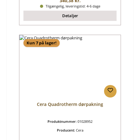
Almindelig pris:
340,38 kr.
Tilgængelig, leveringstid: 4-6 dage
Detaljer
Kun 7 på lager!
Cera Quadrotherm dørpakning
Produktnummer:
01028952
Producent:
Cera