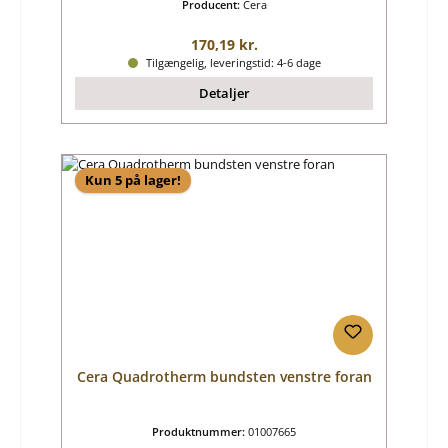
Producent:
Cera
Almindelig pris:
170,19 kr.
Tilgængelig, leveringstid: 4-6 dage
Detaljer
Kun 5 på lager!
Cera Quadrotherm bundsten venstre foran
Produktnummer:
01007665