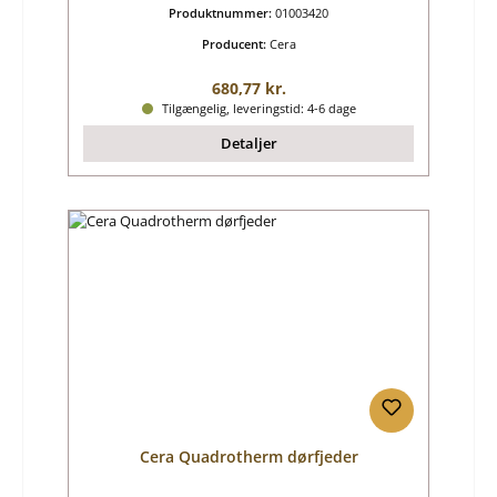
Produktnummer:
01003420
Producent:
Cera
Almindelig pris:
680,77 kr.
Tilgængelig, leveringstid: 4-6 dage
Detaljer
Cera Quadrotherm dørfjeder