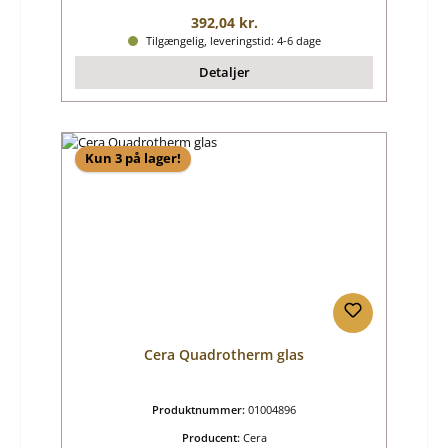
Almindelig pris:
392,04 kr.
Tilgængelig, leveringstid: 4-6 dage
Detaljer
Kun 3 på lager!
Cera Quadrotherm glas
Produktnummer:
01004896
Producent:
Cera