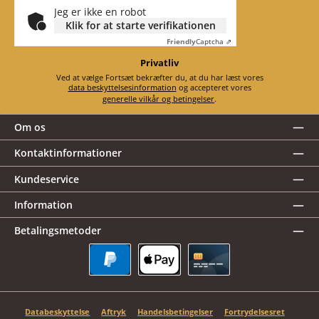
Jeg er ikke en robot
Klik for at starte verifikationen
Friendly
Captcha ⇗
Privatliv
Ved at vælge Fortsæt bekræfter du, at du har læst vores
data beskyttelsesinformation
og accepteret vores
generelle vilkår og betingelser
.
Om os
Kontaktinformationer
Kundeservice
Information
Betalingsmetoder
PayPal
Apple Pay
Kreditkort
Databeskyttelse
Aftryk
Handelsbetingelser
Fortrydelsesret