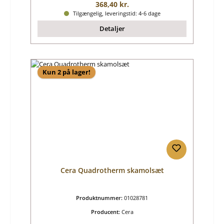
Almindelig pris:
368,40 kr.
Tilgængelig, leveringstid: 4-6 dage
Detaljer
Kun 2 på lager!
Cera Quadrotherm skamolsæt
Produktnummer:
01028781
Producent:
Cera