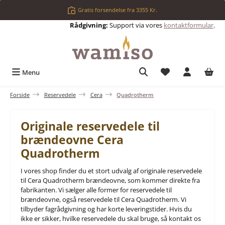
Gå til hovedindhold
Gratis forsendelse fra 3355 Kr.
Rådgivning:
Support via vores
kontaktformular
.
Du har 0 ønskelis
Menu
Forside
Reservedele
Cera
Quadrotherm
Originale reservedele til
brændeovne Cera
Quadrotherm
I vores shop finder du et stort udvalg af originale reservedele
til Cera Quadrotherm brændeovne, som kommer direkte fra
fabrikanten. Vi sælger alle former for reservedele til
brændeovne, også reservedele til Cera Quadrotherm. Vi
tilbyder fagrådgivning og har korte leveringstider. Hvis du
ikke er sikker, hvilke reservedele du skal bruge, så kontakt os