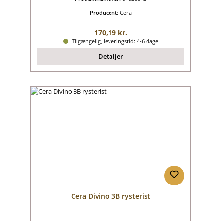
Producent:
Cera
Almindelig pris:
170,19 kr.
Tilgængelig, leveringstid: 4-6 dage
Detaljer
Cera Divino 3B rysterist