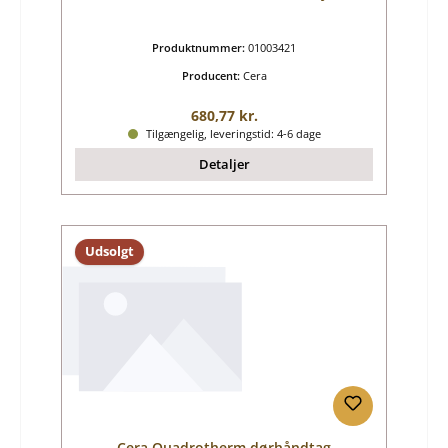
Produktnummer:
01003421
Producent:
Cera
Almindelig pris:
680,77 kr.
Tilgængelig, leveringstid: 4-6 dage
Detaljer
Udsolgt
Cera Quadrotherm dørhåndtag