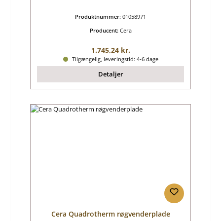
Produktnummer:
01058971
Producent:
Cera
Almindelig pris:
1.745,24 kr.
Tilgængelig, leveringstid: 4-6 dage
Detaljer
Cera Quadrotherm røgvenderplade