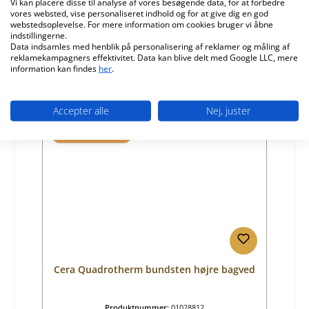
Vi kan placere disse til analyse af vores besøgende data, for at forbedre
vores websted, vise personaliseret indhold og for at give dig en god
Producent:
Cera
webstedsoplevelse. For mere information om cookies bruger vi åbne
indstillingerne.
Almindelig pris:
170,19 kr.
Data indsamles med henblik på personalisering af reklamer og måling af
Tilgængelig, leveringstid: 4-6 dage
reklamekampagners effektivitet. Data kan blive delt med Google LLC, mere
information kan findes
her
.
Detaljer
Accepter alle
Nej, juster
Kun 5 på lager!
Cera Quadrotherm bundsten højre bagved
Produktnummer:
01028812