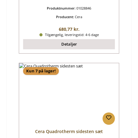
Produktnummer:
01028846
Producent:
Cera
Almindelig pris:
680,77 kr.
Tilgængelig, leveringstid: 4-6 dage
Detaljer
Kun 7 på lager!
Cera Quadrotherm sidesten sæt