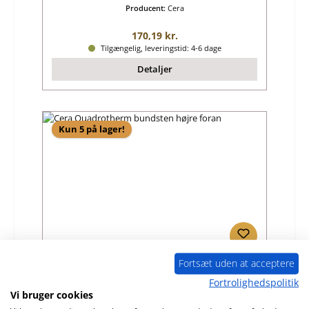
Producent:
Cera
Almindelig pris:
170,19 kr.
Tilgængelig, leveringstid: 4-6 dage
Detaljer
Kun 5 på lager!
Fortsæt uden at acceptere
Cera Quadrotherm bundsten højre foran
Fortrolighedspolitik
Vi bruger cookies
Produktnummer:
01028810