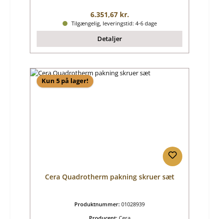
Almindelig pris:
6.351,67 kr.
Tilgængelig, leveringstid: 4-6 dage
Detaljer
Kun 5 på lager!
Cera Quadrotherm pakning skruer sæt
Produktnummer:
01028939
Producent:
Cera