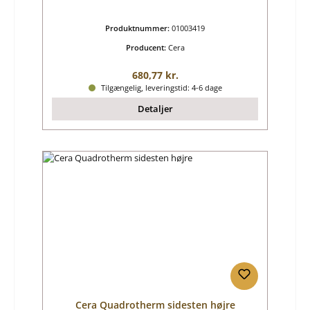
Produktnummer:
01003419
Producent:
Cera
Almindelig pris:
680,77 kr.
Tilgængelig, leveringstid: 4-6 dage
Detaljer
Cera Quadrotherm sidesten højre