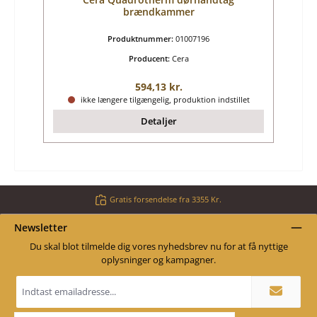
brændkammer
Produktnummer:
01007196
Producent:
Cera
Almindelig pris:
594,13 kr.
ikke længere tilgængelig, produktion indstillet
Detaljer
Gratis forsendelse fra 3355 Kr.
Newsletter
Du skal blot tilmelde dig vores nyhedsbrev nu for at få nyttige
oplysninger og kampagner.
Email
adresse
*