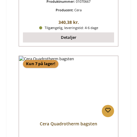
Produktnummer:
01070667
Producent:
Cera
Almindelig pris:
340,38 kr.
Tilgængelig, leveringstid: 4-6 dage
Detaljer
Kun 7 på lager!
Cera Quadrotherm bagsten