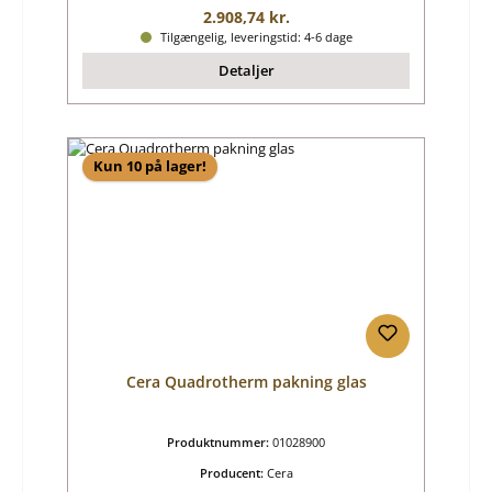
Almindelig pris:
2.908,74 kr.
Tilgængelig, leveringstid: 4-6 dage
Detaljer
Kun 10 på lager!
Cera Quadrotherm pakning glas
Produktnummer:
01028900
Producent:
Cera