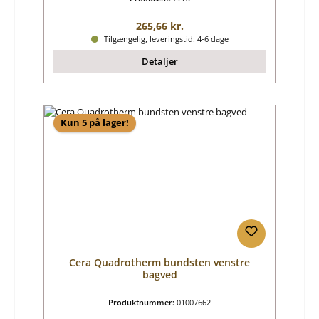
Almindelig pris:
265,66 kr.
Tilgængelig, leveringstid: 4-6 dage
Detaljer
Kun 5 på lager!
Cera Quadrotherm bundsten venstre
bagved
Produktnummer:
01007662